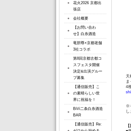
花火2026 京都出
張店
会社概要
【お問い合わ
せ】白糸酒造
竜胆尊×京都老舗
3社コラボ
第8回京都古都コ
スフェスタ開催
決定&出演グルー
天
プ募集
ま
4
【通信販売】こ
sh
の素晴らしい世
界に祝福を！
※
BiVi二条白糸酒造
し
BAR
【通信販売】Re:
【
ゼロから始める