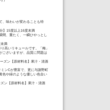
入り）
て、味わいが変わることも特
】15度以上16度未満
瞬間、重たく、一瞬ひやっとし
度未満
香り高いリキュールです。「梅」
がございますが、品質に問題は
シーズン【原材料名】果汁・清酒
タミンCが豊富で、更に与謝野町
黄色や緑のような優しい色合い
ーズン【原材料名】果汁・清酒