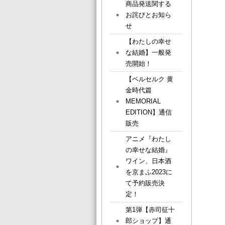
商品発送関する
お詫びとお知ら
せ
【わたしの幸せ
な結婚】一般発
売開始！
【ベルセルク 黄
金時代篇
MEMORIAL
EDITION】通信
販売
アニメ『わたし
の幸せな結婚』
ワイン、日本酒
を京まふ2023に
て予約販売決
定！
第1弾【赤司征十
郎ショップ】通