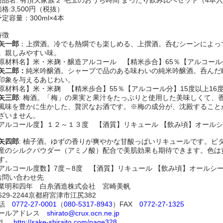
商品名: 有頂天家族２ 毛玉のおうち時間 まったり飲み比べセット（4本
価格:3,500円（税抜）
予定容量：300ml×4本
特徴
矢一郎
：上撰酒。冷でも熱燗でも楽しめる、上撰酒。呑むシーンによっ
。親しみやすい味。
原材料名】米・米麹・醸造アルコール 【精米歩合】65％【アルコール分
矢二郎：
純米吟醸酒。シャープで品のある味わいの純米吟醸酒。呑んだ
印象を与えるあじわい。
原材料名】米・米麹 【精米歩合】55％【アルコール分】15度以上16
矢三郎
: 梅酒。「梅」の果実と果汁をたっぷりと使用した美味しくて、
風味を豊かに生かした、贅沢なお酒です。※梅の成分が、沈殿すること
ざいません。
アルコール度】１２～１３度 【酒質】リキュール 【飲み頃】オール
矢四郎
: 柚子酒。ゆずの香りが爽やかな甘酸っぱいリキュールです。ビ
産のシルクパウダー（アミノ酸）配合で美肌効果も期待できます。色は
す。
アルコール度数】7度～8度 【酒質】リキュール 【飲み頃】オールシ
お問い合わせ先
業明和四年 白糸酒造株式会社 宮崎美帆
629-2244京都府宮津市江尻382
電話
0772-27-0001
（
080-5317-8943
）FAX
0772-27-1325
ールアドレス
shirato@crux.ocn.ne.jp
RL
http://sake-shiraito.com/page328