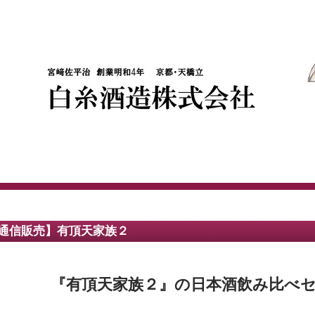
通信販売】有頂天家族２
『有頂天家族２』の日本酒飲み比べ