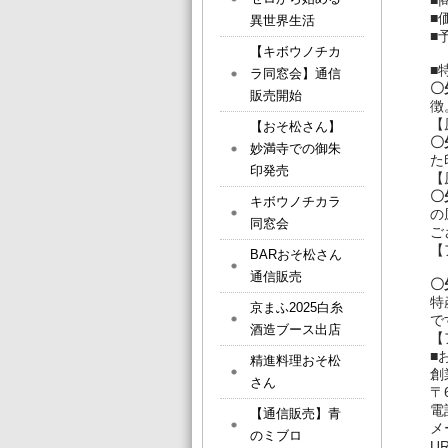
■
■
異世界生活
■
【キボウノチカ
■
ラ同窓会】通信
〇
販売開始
徴
【
【おそ松さん】
〇
妙満寺での御朱
た
印発売
【
〇
キボウノチカラ
の
同窓会
ご
【
BARおそ松さん
通信販売
〇
特
京まふ2025白糸
で
酒造ブース出店
【
■
精進料理おそ松
創
さん
〒
【通信販売】青
メ
のミブロ
U