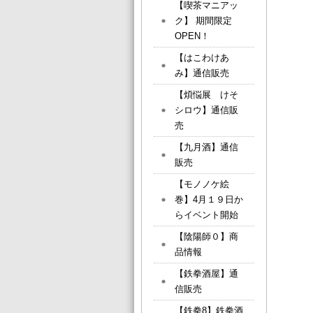
【喫茶マニアッ
ク】 期間限定
OPEN！
【はこわけあ
み】通信販売
【煩悩展 けそ
シロウ】通信販
売
【九月酒】通信
販売
【モノノケ絵
巻】4月１９日か
らイベント開始
【陰陽師０】商
品情報
【鉄拳酒屋】通
信販売
【鉄拳8】鉄拳酒