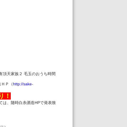
有頂天家族２ 毛玉のおうち時間
造ＨＰ（
http://sake-
り！
ては、随時白糸酒造HPで発表致