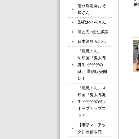
■
湯豆腐定食おそ
松さん
BARおそ松さん
酒と刀in壬生菜祭
日本酒飲み比べ
『悪魔くん』
& 映画『鬼太郎
誕生 ゲゲゲの
謎』 通信販売開
始！
『悪魔くん』 &
映画『鬼太郎誕
生 ゲゲゲの謎』
ポップアップス
トア
【喫茶マニアッ
ク】通信販売