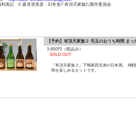
権利表記 © 森見登美彦・幻冬舎/｢
有頂天家族2
｣製作委員会
【予約】有頂天家族２ 毛玉のおうち時間 まっ
3,850円（税込み）
SOLD OUT
『有頂天家族２』下鴨家四兄弟の日本酒。 4種
間を楽しめるセットです。