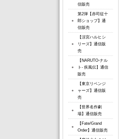
信販売
第2弾【赤司征十
郎ショップ】通
信販売
【涼宮ハルヒシ
リーズ】通信販
売
【NARUTO-ナル
ト- 疾風伝】通信
販売
【東京リベンジ
ャーズ】通信販
売
【世界名作劇
場】通信販売
【Fate/Grand
Order】通信販売