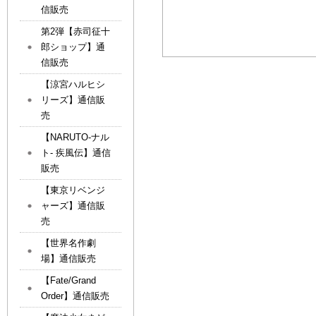
信販売
第2弾【赤司征十
郎ショップ】通
信販売
【涼宮ハルヒシ
リーズ】通信販
売
【NARUTO-ナル
ト- 疾風伝】通信
販売
【東京リベンジ
ャーズ】通信販
売
【世界名作劇
場】通信販売
【Fate/Grand
Order】通信販売