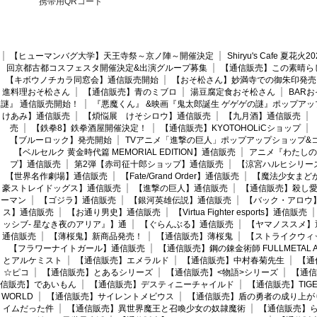
携帯用QRコード
【ヒューマンバグ大学】天王寺祭～京ノ陣～開催決定
Shiryu's Cafe 夏花
回京都古都コスフェスタ開催決定&出演グループ募集
【通信販売】この素晴ら
【キボウノチカラ同窓会】通信販売開始
【おそ松さん】妙満寺での御朱印発売
進料理おそ松さん
【通信販売】青のミブロ
湯豆腐定食おそ松さん
BAR
謎』 通信販売開始！
『悪魔くん』 &映画『鬼太郎誕生 ゲゲゲの謎』ポップアッ
けあみ】通信販売
【煩悩展 けそシロウ】通信販売
【九月酒】通信販売
売
【鉄拳8】鉄拳酒屋開催決定！
【通信販売】KYOTOHOLiCショップ
【ブルーロック】発売開始
TVアニメ「進撃の巨人」ポップアップショップ&
【ベルセルク 黄金時代篇 MEMORIAL EDITION】通信販売
アニメ『わたしの
プ】通信販売
第2弾【赤司征十郎ショップ】通信販売
【涼宮ハルヒシリー
【世界名作劇場】通信販売
【Fate/Grand Order】通信販売
【魔法少女まど
豪ストレイドッグス】通信販売
【進撃の巨人】通信販売
【通信販売】殺し
ーマン
【ゴジラ】通信販売
【銀河英雄伝説】通信販売
【バック・アロウ
ス】通信販売
【お通り男史】通信販売
【Virtua Fighter esports】通信販売
ッシブ- 星なき夜のアリア』】通
【ぐらんぶる】通信販売
【ヤマノススメ】
通信販売
【薄桜鬼】新商品発売！
【通信販売】薄桜鬼
【ストライクウィ
【フラワーナイトガール】通信販売
【通信販売】鋼の錬金術師 FULLMETAL AL
とアルケミスト
【通信販売】エメラルド
【通信販売】中村春菊先生
【通
☆ピコ
【通信販売】とあるシリーズ
【通信販売】<物語>シリーズ
【通信
信販売】であいもん
【通信販売】デスティニーチャイルド
【通信販売】TIGER
WORLD
【通信販売】サイレントメビウス
【通信販売】盾の勇者の成り上が
イムだった件
【通信販売】異世界魔王と召喚少女の奴隷魔術
【通信販売】ら