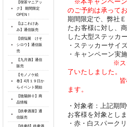
※本キャンペー
【喫茶マニアッ
ク】 期間限定
のご予約は承って
OPEN！
期間限定で、弊社
【はこわけあ
たお客様に対し、
み】通信販売
した大型ステッカー
【煩悩展 けそ
・ステッカーサイズ
シロウ】通信販
売
・キャンペーン実施期
【九月酒】通信
※ス
販売
了いたしました。
【モノノケ絵
皆様、多数ご
巻】4月１９日か
らイベント開始
ます。
【陰陽師０】商
品情報
・対象者：上記期
【鉄拳酒屋】通
お客様を対象とし
信販売
・赤・白スパークリ
【鉄拳8】鉄拳酒