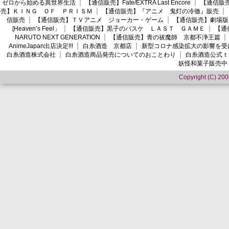
ゼロから始める異世界生活
【通信販売】Fate/EXTRA Last Encore
【通信販売】
売】ＫＩＮＧ ＯＦ ＰＲＩＳＭ
【通信販売】『アニメ 鬼灯の冷徹』販売
信販売
【通信販売】ＴＶアニメ ジョーカー・ゲーム
【通信販売】劇場版
[Heaven’s Feel」
【通信販売】黒子のバスケ ＬＡＳＴ ＧＡＭＥ
【通
NARUTO NEXT GENERATION
【通信販売】青の祓魔師 京都不浄王篇
AnimeJapan出店決定!!!
白糸酒造 京都店
新型コロナ感染拡大の影響を受
白糸酒造株式会社
白糸酒造商品発売についてのおことわり
白糸酒造公式ｔ
妖怪和菓子販売中
Copyright (C) 2008