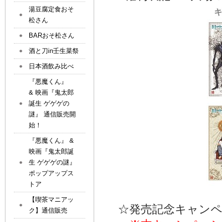
湯豆腐定食おそ
松さん
BARおそ松さん
酒と刀in壬生菜祭
日本酒飲み比べ
『悪魔くん』
& 映画『鬼太郎
誕生 ゲゲゲの
謎』 通信販売開
始！
『悪魔くん』 &
映画『鬼太郎誕
生 ゲゲゲの謎』
ポップアップス
トア
【喫茶マニアッ
☆発売記念キャン
ク】通信販売