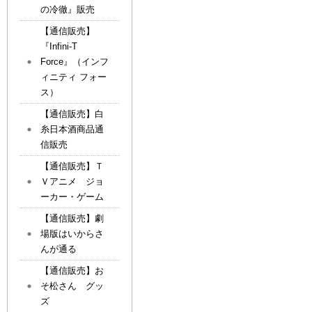
の冷徹』販売
【通信販売】
『Infini-T
Force』（インフ
ィニティ フォー
ス）
【通信販売】白
糸日本酒商品通
信販売
【通信販売】Ｔ
Ｖアニメ ジョ
ーカー・ゲーム
【通信販売】劇
場版はいからさ
んが通る
【通信販売】お
そ松さん グッ
ズ