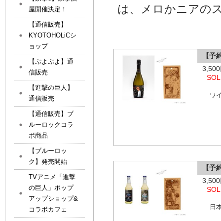
は、メロかニアの
屋開催決定！
【通信販売】
KYOTOHOLiCシ
ョップ
【予約
【ぷよぷよ】通
3,5
信販売
SOL
【進撃の巨人】
ワ
通信販売
【通信販売】ブ
ルーロックコラ
ボ商品
【ブルーロッ
ク】発売開始
【予約
TVアニメ「進撃
3,5
の巨人」ポップ
SOL
アップショップ&
日
コラボカフェ