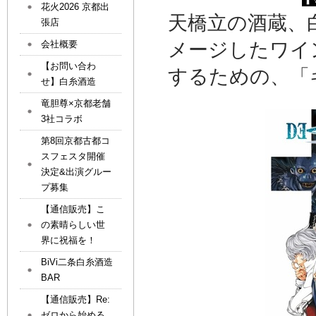
花火2026 京都出
天橋立の酒蔵、白
張店
メージしたワイ
会社概要
【お問い合わ
するための、「
せ】白糸酒造
竜胆尊×京都老舗
3社コラボ
第8回京都古都コ
スフェスタ開催
決定&出演グルー
プ募集
【通信販売】こ
の素晴らしい世
界に祝福を！
BiVi二条白糸酒造
BAR
【通信販売】Re:
ゼロから始める