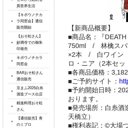
異世界生活
【キボウノチカ
ラ同窓会】通信
【新商品概要】
販売開始
■商品名：『DEAT
【おそ松さん】
妙満寺での御朱
750ml / 林檎
印発売
×2本 / 白ワイン
キボウノチカラ
ロ・ニア（2本セット）
同窓会
■各商品価格：3,1
BARおそ松さん
通信販売
■ご予約サイト：
ht
京まふ2025白糸
■予約開始日時：2
酒造ブース出店
おります。
精進料理おそ松
■発売場所：白糸酒
さん
天橋立）
【通信販売】青
■権利表記：©大場
のミブロ