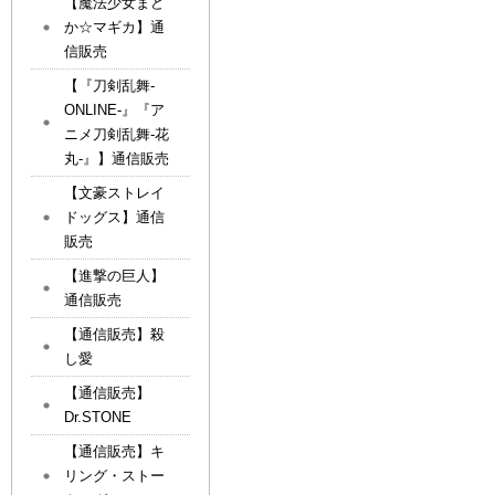
【魔法少女まど
か☆マギカ】通
信販売
【『刀剣乱舞-
ONLINE-』『ア
ニメ刀剣乱舞-花
丸-』】通信販売
【文豪ストレイ
ドッグス】通信
販売
【進撃の巨人】
通信販売
【通信販売】殺
し愛
【通信販売】
Dr.STONE
【通信販売】キ
リング・ストー