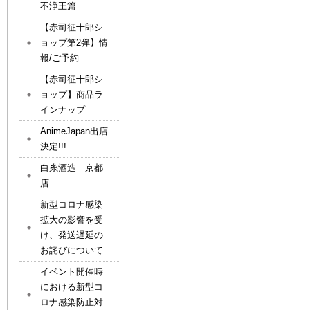
不浄王篇
【赤司征十郎シ
ョップ第2弾】情
報/ご予約
【赤司征十郎シ
ョップ】商品ラ
インナップ
AnimeJapan出店
決定!!!
白糸酒造 京都
店
新型コロナ感染
拡大の影響を受
け、発送遅延の
お詫びについて
イベント開催時
における新型コ
ロナ感染防止対