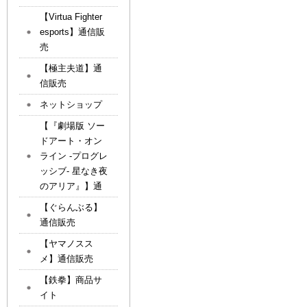
【Virtua Fighter
esports】通信販
売
【極主夫道】通
信販売
ネットショップ
【『劇場版 ソー
ドアート・オン
ライン -プログレ
ッシブ- 星なき夜
のアリア』】通
【ぐらんぶる】
通信販売
【ヤマノスス
メ】通信販売
【鉄拳】商品サ
イト