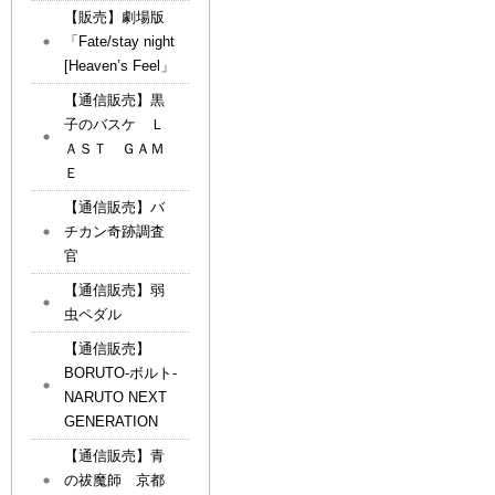
【販売】劇場版
「Fate/stay night
[Heaven’s Feel」
【通信販売】黒
子のバスケ Ｌ
ＡＳＴ ＧＡＭ
Ｅ
【通信販売】バ
チカン奇跡調査
官
【通信販売】弱
虫ペダル
【通信販売】
BORUTO-ボルト-
NARUTO NEXT
GENERATION
【通信販売】青
の祓魔師 京都