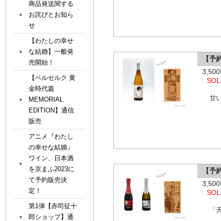
商品発送関する
お詫びとお知ら
せ
【わたしの幸せ
な結婚】一般発
【予約
売開始！
3,5
【ベルセルク 黄
SOL
金時代篇
甘
MEMORIAL
EDITION】通信
販売
アニメ『わたし
の幸せな結婚』
ワイン、日本酒
を京まふ2023に
【予
て予約販売決
3,5
定！
SOL
第1弾【赤司征十
「
郎ショップ】通