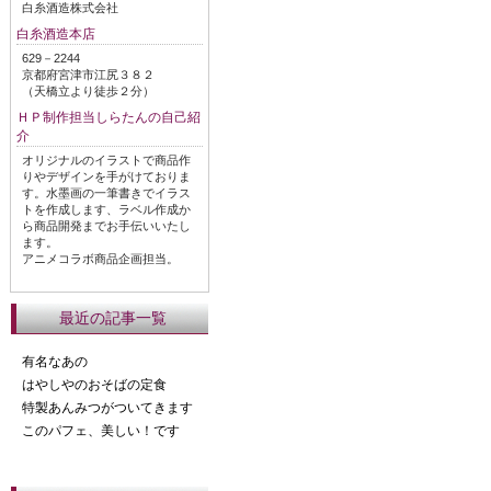
白糸酒造株式会社
白糸酒造本店
629－2244
京都府宮津市江尻３８２
（天橋立より徒歩２分）
ＨＰ制作担当しらたんの自己紹
介
オリジナルのイラストで商品作
りやデザインを手がけておりま
す。水墨画の一筆書きでイラス
トを作成します、ラベル作成か
ら商品開発までお手伝いいたし
ます。
アニメコラボ商品企画担当。
最近の記事一覧
有名なあの
はやしやのおそばの定食
特製あんみつがついてきます
このパフェ、美しい！です