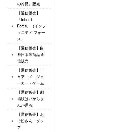
の冷徹』販売
【通信販売】
『Infini-T
Force』（インフ
ィニティ フォー
ス）
【通信販売】白
糸日本酒商品通
信販売
【通信販売】Ｔ
Ｖアニメ ジョ
ーカー・ゲーム
【通信販売】劇
場版はいからさ
んが通る
【通信販売】お
そ松さん グッ
ズ