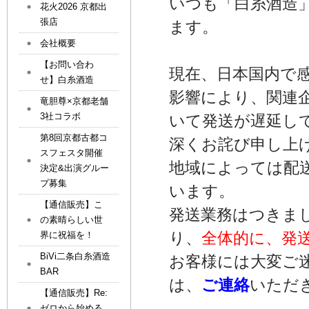
いつも「白糸酒造
花火2026 京都出
張店
ます。
会社概要
【お問い合わ
現在、日本国内で
せ】白糸酒造
影響により、関連
竜胆尊×京都老舗
3社コラボ
いて発送が遅延し
第8回京都古都コ
深くお詫び申し上
スフェスタ開催
地域によっては配
決定&出演グルー
プ募集
います。
【通信販売】こ
発送業務はつきま
の素晴らしい世
り、
全体的に、発
界に祝福を！
BiVi二条白糸酒造
お客様には大変ご
BAR
は、
ご連絡
いただ
【通信販売】Re:
ゼロから始める