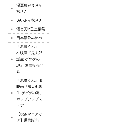
湯豆腐定食おそ
松さん
BARおそ松さん
酒と刀in壬生菜祭
日本酒飲み比べ
『悪魔くん』
& 映画『鬼太郎
誕生 ゲゲゲの
謎』 通信販売開
始！
『悪魔くん』 &
映画『鬼太郎誕
生 ゲゲゲの謎』
ポップアップス
トア
【喫茶マニアッ
ク】通信販売