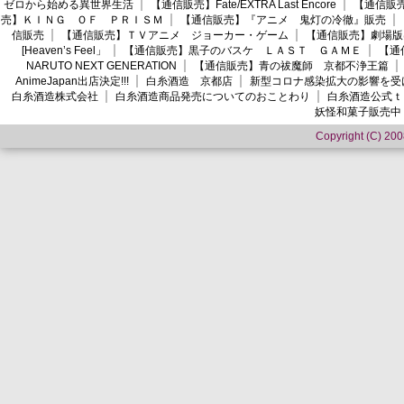
ゼロから始める異世界生活
【通信販売】Fate/EXTRA Last Encore
【通信販売】
売】ＫＩＮＧ ＯＦ ＰＲＩＳＭ
【通信販売】『アニメ 鬼灯の冷徹』販売
信販売
【通信販売】ＴＶアニメ ジョーカー・ゲーム
【通信販売】劇場版
[Heaven’s Feel」
【通信販売】黒子のバスケ ＬＡＳＴ ＧＡＭＥ
【通
NARUTO NEXT GENERATION
【通信販売】青の祓魔師 京都不浄王篇
AnimeJapan出店決定!!!
白糸酒造 京都店
新型コロナ感染拡大の影響を受
白糸酒造株式会社
白糸酒造商品発売についてのおことわり
白糸酒造公式ｔ
妖怪和菓子販売中
Copyright (C) 2008