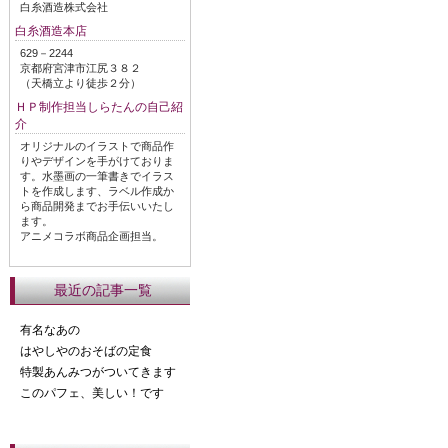
白糸酒造株式会社
白糸酒造本店
629－2244
京都府宮津市江尻３８２
（天橋立より徒歩２分）
ＨＰ制作担当しらたんの自己紹
介
オリジナルのイラストで商品作
りやデザインを手がけておりま
す。水墨画の一筆書きでイラス
トを作成します、ラベル作成か
ら商品開発までお手伝いいたし
ます。
アニメコラボ商品企画担当。
最近の記事一覧
有名なあの
はやしやのおそばの定食
特製あんみつがついてきます
このパフェ、美しい！です