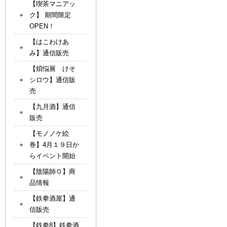
【喫茶マニアッ
ク】 期間限定
OPEN！
【はこわけあ
み】通信販売
【煩悩展 けそ
シロウ】通信販
売
【九月酒】通信
販売
【モノノケ絵
巻】4月１９日か
らイベント開始
【陰陽師０】商
品情報
【鉄拳酒屋】通
信販売
【鉄拳8】鉄拳酒