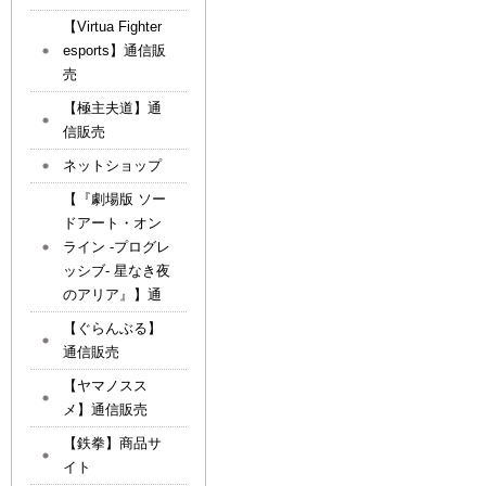
【Virtua Fighter
esports】通信販
売
【極主夫道】通
信販売
ネットショップ
【『劇場版 ソー
ドアート・オン
ライン -プログレ
ッシブ- 星なき夜
のアリア』】通
【ぐらんぶる】
通信販売
【ヤマノスス
メ】通信販売
【鉄拳】商品サ
イト