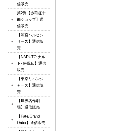
信販売
第2弾【赤司征十
郎ショップ】通
信販売
【涼宮ハルヒシ
リーズ】通信販
売
【NARUTO-ナル
ト- 疾風伝】通信
販売
【東京リベンジ
ャーズ】通信販
売
【世界名作劇
場】通信販売
【Fate/Grand
Order】通信販売