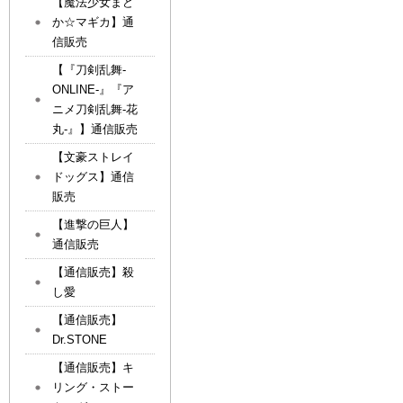
【魔法少女まど
か☆マギカ】通
信販売
【『刀剣乱舞-
ONLINE-』『ア
ニメ刀剣乱舞-花
丸-』】通信販売
【文豪ストレイ
ドッグス】通信
販売
【進撃の巨人】
通信販売
【通信販売】殺
し愛
【通信販売】
Dr.STONE
【通信販売】キ
リング・ストー