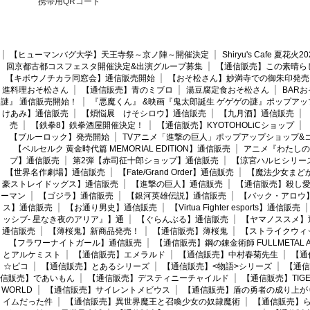
携帯用QRコード
【ヒューマンバグ大学】天王寺祭～京ノ陣～開催決定
Shiryu's Cafe 夏花
回京都古都コスフェスタ開催決定&出演グループ募集
【通信販売】この素晴ら
【キボウノチカラ同窓会】通信販売開始
【おそ松さん】妙満寺での御朱印発売
進料理おそ松さん
【通信販売】青のミブロ
湯豆腐定食おそ松さん
BAR
謎』 通信販売開始！
『悪魔くん』 &映画『鬼太郎誕生 ゲゲゲの謎』ポップアッ
けあみ】通信販売
【煩悩展 けそシロウ】通信販売
【九月酒】通信販売
売
【鉄拳8】鉄拳酒屋開催決定！
【通信販売】KYOTOHOLiCショップ
【ブルーロック】発売開始
TVアニメ「進撃の巨人」ポップアップショップ&
【ベルセルク 黄金時代篇 MEMORIAL EDITION】通信販売
アニメ『わたしの
プ】通信販売
第2弾【赤司征十郎ショップ】通信販売
【涼宮ハルヒシリー
【世界名作劇場】通信販売
【Fate/Grand Order】通信販売
【魔法少女まど
豪ストレイドッグス】通信販売
【進撃の巨人】通信販売
【通信販売】殺し
ーマン
【ゴジラ】通信販売
【銀河英雄伝説】通信販売
【バック・アロウ
ス】通信販売
【お通り男史】通信販売
【Virtua Fighter esports】通信販売
ッシブ- 星なき夜のアリア』】通
【ぐらんぶる】通信販売
【ヤマノススメ】
通信販売
【薄桜鬼】新商品発売！
【通信販売】薄桜鬼
【ストライクウィ
【フラワーナイトガール】通信販売
【通信販売】鋼の錬金術師 FULLMETAL AL
とアルケミスト
【通信販売】エメラルド
【通信販売】中村春菊先生
【通
☆ピコ
【通信販売】とあるシリーズ
【通信販売】<物語>シリーズ
【通信
信販売】であいもん
【通信販売】デスティニーチャイルド
【通信販売】TIGER
WORLD
【通信販売】サイレントメビウス
【通信販売】盾の勇者の成り上が
イムだった件
【通信販売】異世界魔王と召喚少女の奴隷魔術
【通信販売】ら