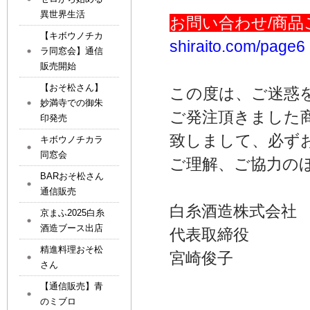
異世界生活
お問い合わせ/
商品
【キボウノチカ
shiraito.com/page6
ラ同窓会】通信
販売開始
【おそ松さん】
この度は、ご迷惑
妙満寺での御朱
ご発注頂きました
印発売
致しまして、必ず
キボウノチカラ
同窓会
ご理解、ご協力の
BARおそ松さん
通信販売
白糸酒造株式会社
京まふ2025白糸
酒造ブース出店
代表取締役
精進料理おそ松
宮崎俊子
さん
【通信販売】青
のミブロ