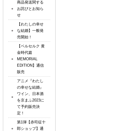
商品発送関する
お詫びとお知ら
せ
【わたしの幸せ
な結婚】一般発
売開始！
【ベルセルク 黄
金時代篇
MEMORIAL
EDITION】通信
販売
アニメ『わたし
の幸せな結婚』
ワイン、日本酒
を京まふ2023に
て予約販売決
定！
第1弾【赤司征十
郎ショップ】通