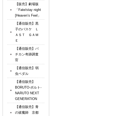
【販売】劇場版
「Fate/stay night
[Heaven’s Feel」
【通信販売】黒
子のバスケ Ｌ
ＡＳＴ ＧＡＭ
Ｅ
【通信販売】バ
チカン奇跡調査
官
【通信販売】弱
虫ペダル
【通信販売】
BORUTO-ボルト-
NARUTO NEXT
GENERATION
【通信販売】青
の祓魔師 京都