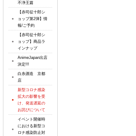
不浄王篇
【赤司征十郎シ
ョップ第2弾】情
報/ご予約
【赤司征十郎シ
ョップ】商品ラ
インナップ
AnimeJapan出店
決定!!!
白糸酒造 京都
店
新型コロナ感染
拡大の影響を受
け、発送遅延の
お詫びについて
イベント開催時
における新型コ
ロナ感染防止対