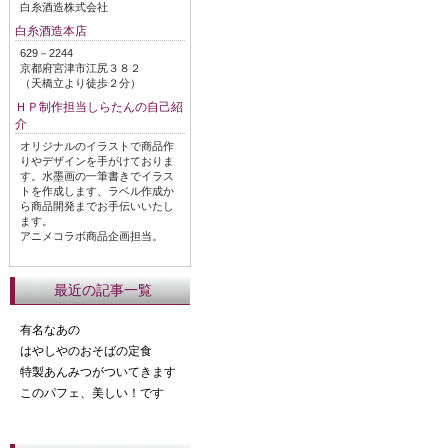
白糸酒造株式会社
白糸酒造本店
629－2244
京都府宮津市江尻３８２
（天橋立より徒歩２分）
ＨＰ制作担当しらたんの自己紹
介
オリジナルのイラストで商品作
りやデザインを手がけておりま
す。水墨画の一筆書きでイラス
トを作成します、ラベル作成か
ら商品開発までお手伝いいたし
ます。
アニメコラボ商品企画担当。
最近の記事一覧
有名なあの
はやしやのおそばの定食
特製あんみつがついてきます
このパフェ、美しい！です