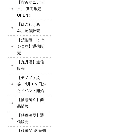
【喫茶マニアッ
ク】 期間限定
OPEN！
【はこわけあ
み】通信販売
【煩悩展 けそ
シロウ】通信販
売
【九月酒】通信
販売
【モノノケ絵
巻】4月１９日か
らイベント開始
【陰陽師０】商
品情報
【鉄拳酒屋】通
信販売
【鉄拳8】鉄拳酒