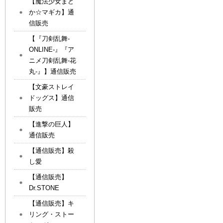
【魔法少女まど
か☆マギカ】通
信販売
【『刀剣乱舞-
ONLINE-』『ア
ニメ刀剣乱舞-花
丸-』】通信販売
【文豪ストレイ
ドッグス】通信
販売
【進撃の巨人】
通信販売
【通信販売】殺
し愛
【通信販売】
Dr.STONE
【通信販売】キ
リング・ストー