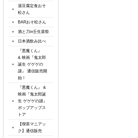
湯豆腐定食おそ
松さん
BARおそ松さん
酒と刀in壬生菜祭
日本酒飲み比べ
『悪魔くん』
& 映画『鬼太郎
誕生 ゲゲゲの
謎』 通信販売開
始！
『悪魔くん』 &
映画『鬼太郎誕
生 ゲゲゲの謎』
ポップアップス
トア
【喫茶マニアッ
ク】通信販売