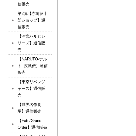
信販売
第2弾【赤司征十
郎ショップ】通
信販売
【涼宮ハルヒシ
リーズ】通信販
売
【NARUTO-ナル
ト- 疾風伝】通信
販売
【東京リベンジ
ャーズ】通信販
売
【世界名作劇
場】通信販売
【Fate/Grand
Order】通信販売