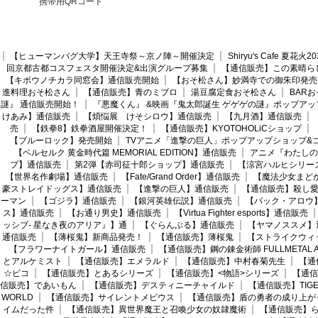
携帯用QRコード
【ヒューマンバグ大学】天王寺祭～京ノ陣～開催決定
Shiryu's Cafe 夏花
回京都古都コスフェスタ開催決定&出演グループ募集
【通信販売】この素晴ら
【キボウノチカラ同窓会】通信販売開始
【おそ松さん】妙満寺での御朱印発売
進料理おそ松さん
【通信販売】青のミブロ
湯豆腐定食おそ松さん
BAR
謎』 通信販売開始！
『悪魔くん』 &映画『鬼太郎誕生 ゲゲゲの謎』ポップアッ
けあみ】通信販売
【煩悩展 けそシロウ】通信販売
【九月酒】通信販売
売
【鉄拳8】鉄拳酒屋開催決定！
【通信販売】KYOTOHOLiCショップ
【ブルーロック】発売開始
TVアニメ「進撃の巨人」ポップアップショップ&
【ベルセルク 黄金時代篇 MEMORIAL EDITION】通信販売
アニメ『わたしの
プ】通信販売
第2弾【赤司征十郎ショップ】通信販売
【涼宮ハルヒシリー
【世界名作劇場】通信販売
【Fate/Grand Order】通信販売
【魔法少女まど
豪ストレイドッグス】通信販売
【進撃の巨人】通信販売
【通信販売】殺し
ーマン
【ゴジラ】通信販売
【銀河英雄伝説】通信販売
【バック・アロウ
ス】通信販売
【お通り男史】通信販売
【Virtua Fighter esports】通信販売
ッシブ- 星なき夜のアリア』】通
【ぐらんぶる】通信販売
【ヤマノススメ】
通信販売
【薄桜鬼】新商品発売！
【通信販売】薄桜鬼
【ストライクウィ
【フラワーナイトガール】通信販売
【通信販売】鋼の錬金術師 FULLMETAL AL
とアルケミスト
【通信販売】エメラルド
【通信販売】中村春菊先生
【通
☆ピコ
【通信販売】とあるシリーズ
【通信販売】<物語>シリーズ
【通信
信販売】であいもん
【通信販売】デスティニーチャイルド
【通信販売】TIGER
WORLD
【通信販売】サイレントメビウス
【通信販売】盾の勇者の成り上が
イムだった件
【通信販売】異世界魔王と召喚少女の奴隷魔術
【通信販売】ら