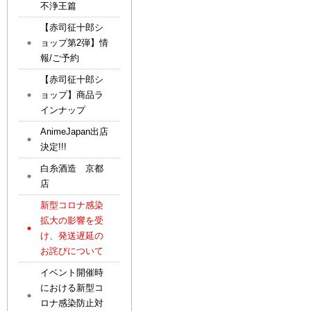
不浄王篇
【赤司征十郎シ
ョップ第2弾】情
報/ご予約
【赤司征十郎シ
ョップ】商品ラ
インナップ
AnimeJapan出店
決定!!!
白糸酒造 京都
店
新型コロナ感染
拡大の影響を受
け、発送遅延の
お詫びについて
イベント開催時
における新型コ
ロナ感染防止対