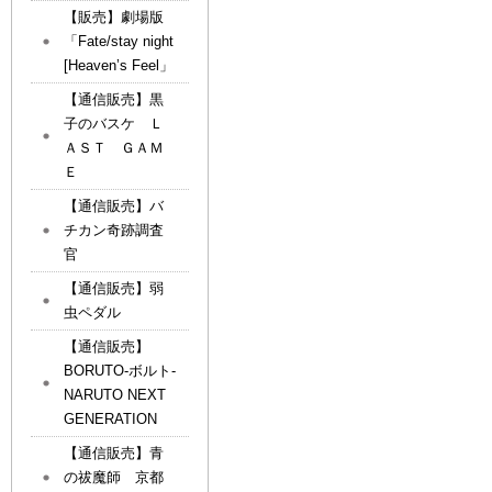
【販売】劇場版
「Fate/stay night
[Heaven’s Feel」
【通信販売】黒
子のバスケ Ｌ
ＡＳＴ ＧＡＭ
Ｅ
【通信販売】バ
チカン奇跡調査
官
【通信販売】弱
虫ペダル
【通信販売】
BORUTO-ボルト-
NARUTO NEXT
GENERATION
【通信販売】青
の祓魔師 京都