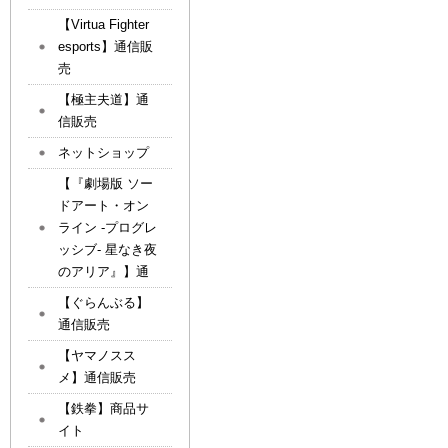
【Virtua Fighter
esports】通信販
売
【極主夫道】通
信販売
ネットショップ
【『劇場版 ソー
ドアート・オン
ライン -プログレ
ッシブ- 星なき夜
のアリア』】通
【ぐらんぶる】
通信販売
【ヤマノスス
メ】通信販売
【鉄拳】商品サ
イト