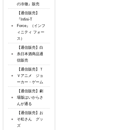
の冷徹』販売
【通信販売】
『Infini-T
Force』（インフ
ィニティ フォー
ス）
【通信販売】白
糸日本酒商品通
信販売
【通信販売】Ｔ
Ｖアニメ ジョ
ーカー・ゲーム
【通信販売】劇
場版はいからさ
んが通る
【通信販売】お
そ松さん グッ
ズ