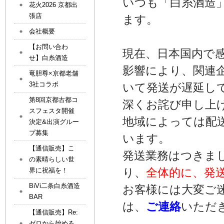
いつも「白糸酒造
花火2026 京都出
張店
ます。
会社概要
【お問い合わ
現在、日本国内で
せ】白糸酒造
影響により、関連
竜胆尊×京都老舗
3社コラボ
いて発送が遅延し
第8回京都古都コ
深くお詫び申し上
スフェスタ開催
地域によっては配
決定&出演グルー
プ募集
います。
【通信販売】こ
発送業務はつきま
の素晴らしい世
り、
全体的に、発
界に祝福を！
BiVi二条白糸酒造
お客様には大変ご
BAR
は、
ご連絡
いただ
【通信販売】Re:
ゼロから始める