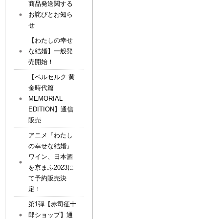
商品発送関する
お詫びとお知ら
せ
【わたしの幸せ
な結婚】一般発
売開始！
【ベルセルク 黄
金時代篇
MEMORIAL
EDITION】通信
販売
アニメ『わたし
の幸せな結婚』
ワイン、日本酒
を京まふ2023に
て予約販売決
定！
第1弾【赤司征十
郎ショップ】通