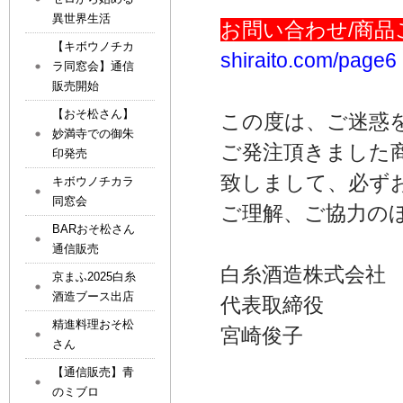
異世界生活
お問い合わせ/
商品
【キボウノチカ
shiraito.com/page6
ラ同窓会】通信
販売開始
【おそ松さん】
この度は、ご迷惑
妙満寺での御朱
ご発注頂きました
印発売
致しまして、必ず
キボウノチカラ
同窓会
ご理解、ご協力の
BARおそ松さん
通信販売
白糸酒造株式会社
京まふ2025白糸
酒造ブース出店
代表取締役
精進料理おそ松
宮崎俊子
さん
【通信販売】青
のミブロ