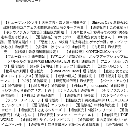
携帯用QRコード
【ヒューマンバグ大学】天王寺祭～京ノ陣～開催決定
Shiryu's Cafe 夏花
回京都古都コスフェスタ開催決定&出演グループ募集
【通信販売】この素晴ら
【キボウノチカラ同窓会】通信販売開始
【おそ松さん】妙満寺での御朱印発売
進料理おそ松さん
【通信販売】青のミブロ
湯豆腐定食おそ松さん
BAR
謎』 通信販売開始！
『悪魔くん』 &映画『鬼太郎誕生 ゲゲゲの謎』ポップアッ
けあみ】通信販売
【煩悩展 けそシロウ】通信販売
【九月酒】通信販売
売
【鉄拳8】鉄拳酒屋開催決定！
【通信販売】KYOTOHOLiCショップ
【ブルーロック】発売開始
TVアニメ「進撃の巨人」ポップアップショップ&
【ベルセルク 黄金時代篇 MEMORIAL EDITION】通信販売
アニメ『わたしの
プ】通信販売
第2弾【赤司征十郎ショップ】通信販売
【涼宮ハルヒシリー
【世界名作劇場】通信販売
【Fate/Grand Order】通信販売
【魔法少女まど
豪ストレイドッグス】通信販売
【進撃の巨人】通信販売
【通信販売】殺し
ーマン
【ゴジラ】通信販売
【銀河英雄伝説】通信販売
【バック・アロウ
ス】通信販売
【お通り男史】通信販売
【Virtua Fighter esports】通信販売
ッシブ- 星なき夜のアリア』】通
【ぐらんぶる】通信販売
【ヤマノススメ】
通信販売
【薄桜鬼】新商品発売！
【通信販売】薄桜鬼
【ストライクウィ
【フラワーナイトガール】通信販売
【通信販売】鋼の錬金術師 FULLMETAL AL
とアルケミスト
【通信販売】エメラルド
【通信販売】中村春菊先生
【通
☆ピコ
【通信販売】とあるシリーズ
【通信販売】<物語>シリーズ
【通信
信販売】であいもん
【通信販売】デスティニーチャイルド
【通信販売】TIGER
WORLD
【通信販売】サイレントメビウス
【通信販売】盾の勇者の成り上が
イムだった件
【通信販売】異世界魔王と召喚少女の奴隷魔術
【通信販売】ら