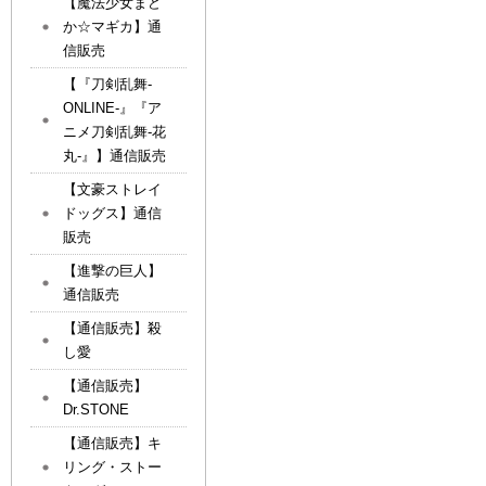
【魔法少女まど
か☆マギカ】通
信販売
【『刀剣乱舞-
ONLINE-』『ア
ニメ刀剣乱舞-花
丸-』】通信販売
【文豪ストレイ
ドッグス】通信
販売
【進撃の巨人】
通信販売
【通信販売】殺
し愛
【通信販売】
Dr.STONE
【通信販売】キ
リング・ストー