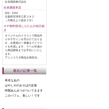
白糸酒造株式会社
白糸酒造本店
629－2244
京都府宮津市江尻３８２
（天橋立より徒歩２分）
ＨＰ制作担当しらたんの自己紹
介
オリジナルのイラストで商品作
りやデザインを手がけておりま
す。水墨画の一筆書きでイラス
トを作成します、ラベル作成か
ら商品開発までお手伝いいたし
ます。
アニメコラボ商品企画担当。
最近の記事一覧
有名なあの
はやしやのおそばの定食
特製あんみつがついてきます
このパフェ、美しい！です