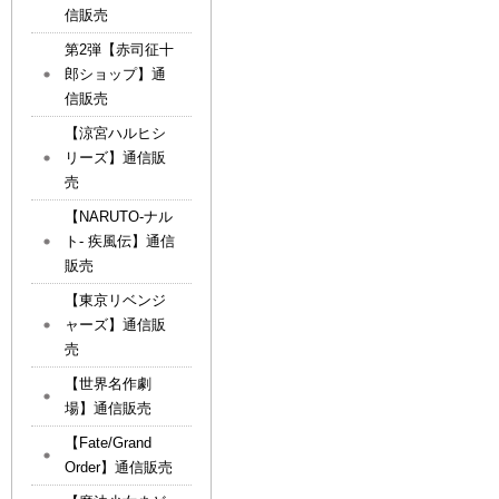
信販売
第2弾【赤司征十
郎ショップ】通
信販売
【涼宮ハルヒシ
リーズ】通信販
売
【NARUTO-ナル
ト- 疾風伝】通信
販売
【東京リベンジ
ャーズ】通信販
売
【世界名作劇
場】通信販売
【Fate/Grand
Order】通信販売