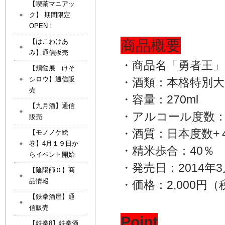
【喫茶マニアッ
ク】 期間限定
OPEN！
商品概要
【はこわけあ
み】通信販売
・商品名「勇者王」
【煩悩展 けそ
シロウ】通信販
・酒類：本格特別大
売
・容量：270ml
【九月酒】通信
・アルコール度数：
販売
・酒質：日本度数+
【モノノケ絵
巻】4月１９日か
・精米歩合：40％
らイベント開始
・発売日：2014年3
【陰陽師０】商
品情報
・価格：2,000円
【鉄拳酒屋】通
信販売
Point
【鉄拳8】鉄拳酒