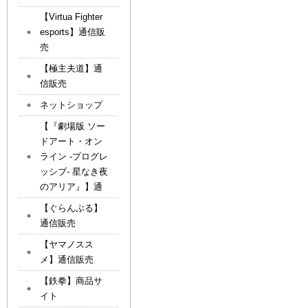
【Virtua Fighter
esports】通信販
売
【極主夫道】通
信販売
ネットショップ
【『劇場版 ソー
ドアート・オン
ライン -プログレ
ッシブ- 星なき夜
のアリア』】通
【ぐらんぶる】
通信販売
【ヤマノスス
メ】通信販売
【鉄拳】商品サ
イト