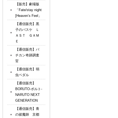
【販売】劇場版
「Fate/stay night
[Heaven’s Feel」
【通信販売】黒
子のバスケ Ｌ
ＡＳＴ ＧＡＭ
Ｅ
【通信販売】バ
チカン奇跡調査
官
【通信販売】弱
虫ペダル
【通信販売】
BORUTO-ボルト-
NARUTO NEXT
GENERATION
【通信販売】青
の祓魔師 京都