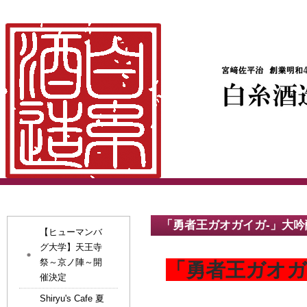
「勇者王ガオガイガ-」大吟
【ヒューマンバ
グ大学】天王寺
祭～京ノ陣～開
「勇者王ガオガ
催決定
Shiryu's Cafe 夏