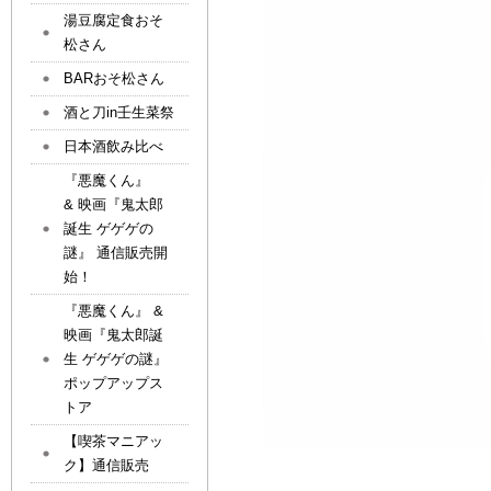
湯豆腐定食おそ
松さん
BARおそ松さん
酒と刀in壬生菜祭
日本酒飲み比べ
『悪魔くん』
& 映画『鬼太郎
誕生 ゲゲゲの
謎』 通信販売開
始！
『悪魔くん』 &
映画『鬼太郎誕
生 ゲゲゲの謎』
ポップアップス
トア
【喫茶マニアッ
ク】通信販売