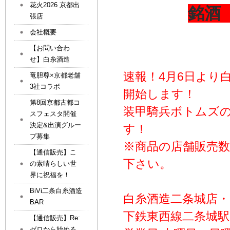
花火2026 京都出
銘酒
張店
会社概要
【お問い合わ
せ】白糸酒造
速報！4月6日より
竜胆尊×京都老舗
3社コラボ
開始します！
第8回京都古都コ
装甲騎兵ボトムズ
スフェスタ開催
決定&出演グルー
す！
プ募集
※商品の店舗販売
【通信販売】こ
下さい。
の素晴らしい世
界に祝福を！
BiVi二条白糸酒造
白糸酒造二条城店・
BAR
下鉄東西線二条城
【通信販売】Re:
ゼロから始める