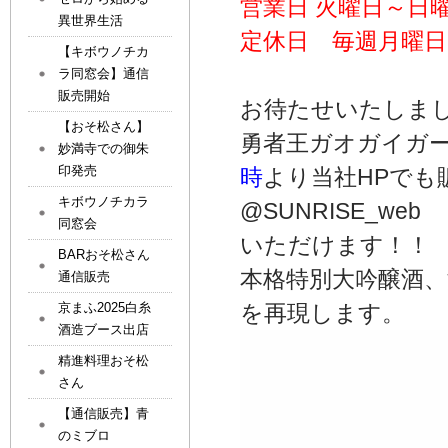
営業日 火曜日～日曜
異世界生活
定休日 毎週月曜日
【キボウノチカ
ラ同窓会】通信
販売開始
お待たせいたしま
【おそ松さん】
勇者王ガオガイガ
妙満寺での御朱
印発売
時
より当社HPでも
キボウノチカラ
@SUNRISE_web
同窓会
いただけます！！
BARおそ松さん
本格特別大吟醸酒
通信販売
京まふ2025白糸
を再現します。
酒造ブース出店
精進料理おそ松
さん
【通信販売】青
のミブロ