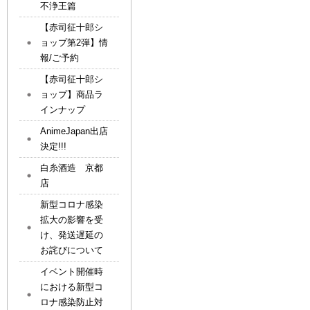
不浄王篇
【赤司征十郎シ
ョップ第2弾】情
報/ご予約
【赤司征十郎シ
ョップ】商品ラ
インナップ
AnimeJapan出店
決定!!!
白糸酒造 京都
店
新型コロナ感染
拡大の影響を受
け、発送遅延の
お詫びについて
イベント開催時
における新型コ
ロナ感染防止対