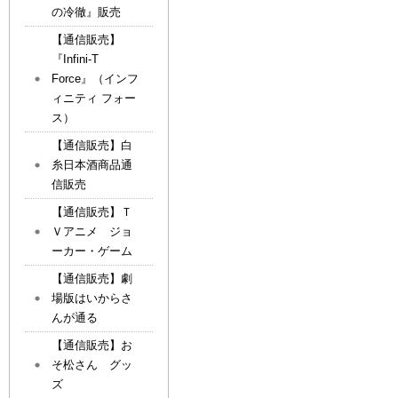
の冷徹』販売
【通信販売】
『Infini-T
Force』（インフ
ィニティ フォー
ス）
【通信販売】白
糸日本酒商品通
信販売
【通信販売】Ｔ
Ｖアニメ ジョ
ーカー・ゲーム
【通信販売】劇
場版はいからさ
んが通る
【通信販売】お
そ松さん グッ
ズ