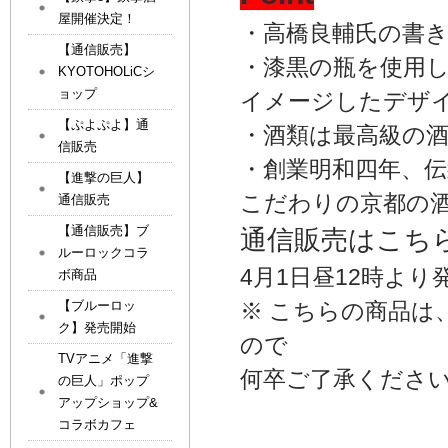
屋開催決定！
・高橋良輔氏の書
【通信販売】
・漆黒の瓶を使用
KYOTOHOLiCシ
ョップ
イメージしたデザ
【ぷよぷよ】通
・酒類は最高級の
信販売
・創業明和四年、伝
【進撃の巨人】
こだわりの京都の
通信販売
【通信販売】ブ
通信販売はこ
ルーロックコラ
4月1日昼12時よ
ボ商品
【ブルーロッ
※ こちらの商品は
ク】発売開始
ので
TVアニメ「進撃
何卒ご了承くださ
の巨人」ポップ
アップショップ&
コラボカフェ