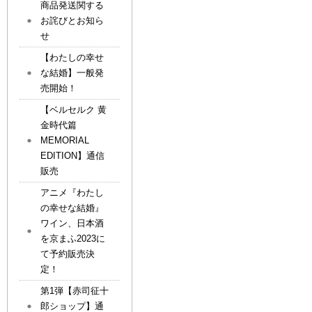
商品発送関する
お詫びとお知ら
せ
【わたしの幸せ
な結婚】一般発
売開始！
【ベルセルク 黄
金時代篇
MEMORIAL
EDITION】通信
販売
アニメ『わたし
の幸せな結婚』
ワイン、日本酒
を京まふ2023に
て予約販売決
定！
第1弾【赤司征十
郎ショップ】通