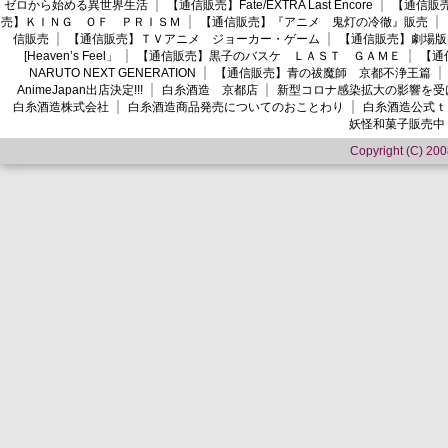
ゼロから始める異世界生活
【通信販売】Fate/EXTRA Last Encore
【通信販売】
売】ＫＩＮＧ ＯＦ ＰＲＩＳＭ
【通信販売】『アニメ 鬼灯の冷徹』販売
信販売
【通信販売】ＴＶアニメ ジョーカー・ゲーム
【通信販売】劇場版
[Heaven’s Feel」
【通信販売】黒子のバスケ ＬＡＳＴ ＧＡＭＥ
【通
NARUTO NEXT GENERATION
【通信販売】青の祓魔師 京都不浄王篇
AnimeJapan出店決定!!!
白糸酒造 京都店
新型コロナ感染拡大の影響を受
白糸酒造株式会社
白糸酒造商品発売についてのおことわり
白糸酒造公式ｔ
妖怪和菓子販売中
Copyright (C) 2008