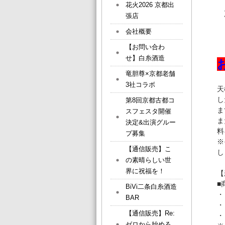
花火2026 京都出
張店
会社概要
【お問い合わ
せ】白糸酒造
竜胆尊×京都老舗
3社コラボ
天
し
第8回京都古都コ
ま
スフェスタ開催
ま
決定&出演グルー
料
プ募集
※
【通信販売】こ
し
の素晴らしい世
界に祝福を！
■
BiVi二条白糸酒造
・
BAR
・
【通信販売】Re:
・
ゼロから始める