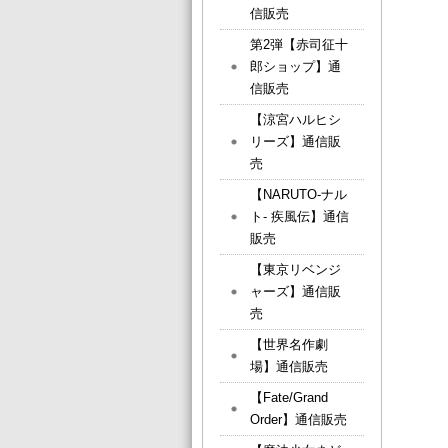
信販売
第2弾【赤司征十
郎ショップ】通
信販売
【涼宮ハルヒシ
リーズ】通信販
売
【NARUTO-ナル
ト- 疾風伝】通信
販売
【東京リベンジ
ャーズ】通信販
売
【世界名作劇
場】通信販売
【Fate/Grand
Order】通信販売