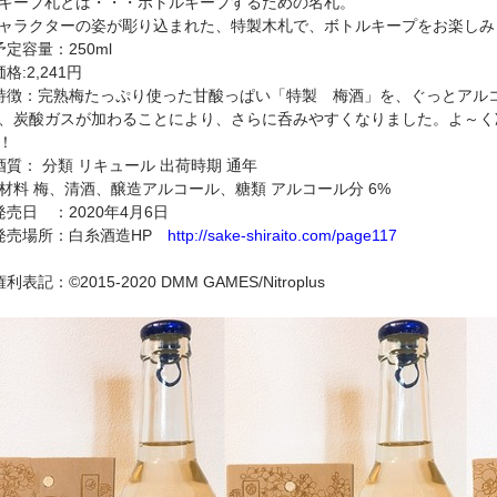
キープ札とは・・・ボトルキープするための名札。
ャラクターの姿が彫り込まれた、特製木札で、ボトルキープをお楽しみ
予定容量：250ml
価格:2,241円
特徴：完熟梅たっぷり使った甘酸っぱい「特製 梅酒」を、ぐっとアル
、炭酸ガスが加わることにより、さらに呑みやすくなりました。よ～く
！
酒質： 分類 リキュール 出荷時期 通年
材料 梅、清酒、醸造アルコール、糖類 アルコール分 6%
発売日 ：2020年4月6日
発売場所：白糸酒造HP
http://sake-shiraito.com/page117
権利表記：©2015-2020 DMM GAMES/Nitroplus