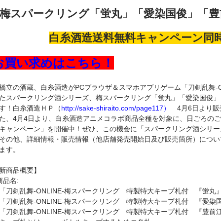
梅スパークリング「蛍丸」「愛染国俊」「豊
白糸酒造送料無料キャンペーン同
お買い求めはこちら！
橋立の酒蔵、白糸酒造がPCブラウザ＆スマホアプリゲーム「刀剣乱舞-ON
たスパークリング酒シリーズ、梅スパークリング「蛍丸」「愛染国俊」
す！白糸酒造ＨＰ（
http://sake-shiraito.com/page117）
4月6日より販
た、4月4日より、白糸酒造アニメコラボ商品全種を対象に、日ごろの
キャンペーン」を開催中！ぜひ、この機会に「スパークリング酒シリー
その他、詳細情報・販売情報（他店舗発売開始日及び販売箇所）につい
ます。
【新商品概
商品名:
「刀剣乱舞-ONLINE-梅スパークリング 特製特大キープ札付 『蛍丸
「刀剣乱舞-ONLINE-梅スパークリング 特製特大キープ札付 『愛
「刀剣乱舞-ONLINE-梅スパークリング 特製特大キープ札付 『豊前