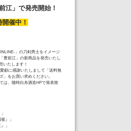
前江」で発売開始！
時開催中！
LINE-」の刀剣男士をイメージ
「豊前江」の新商品を発売いたし
売いたします！
ご愛顧に感謝いたしまして「送料無
ズ」をお買い求めください。
ては、随時白糸酒造HPで発表致
要】
』」
染国俊』」
江』」