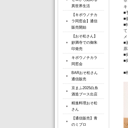
※
異世界生活
キ
■
【キボウノチカ
■
ラ同窓会】通信
■
販売開始
て
【おそ松さん】
メ
■
妙満寺での御朱
原
印発売
■
キボウノチカラ
■
同窓会
■
BARおそ松さん
通信販売
京まふ2025白糸
酒造ブース出店
精進料理おそ松
さん
【通信販売】青
のミブロ