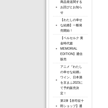
商品発送関する
お詫びとお知ら
せ
【わたしの幸せ
な結婚】一般発
売開始！
【ベルセルク 黄
金時代篇
MEMORIAL
EDITION】通信
販売
アニメ『わたし
の幸せな結婚』
ワイン、日本酒
を京まふ2023に
て予約販売決
定！
第1弾【赤司征十
郎ショップ】通