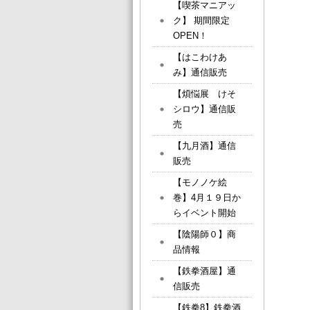
【喫茶マニアッ
ク】 期間限定
OPEN！
【はこわけあ
み】通信販売
【煩悩展 けそ
シロウ】通信販
売
【九月酒】通信
販売
【モノノケ絵
巻】4月１９日か
らイベント開始
【陰陽師０】商
品情報
【鉄拳酒屋】通
信販売
【鉄拳8】鉄拳酒