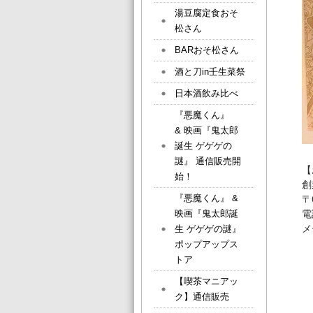
湯豆腐定食おそ
松さん
BARおそ松さん
酒と刀in壬生菜祭
日本酒飲み比べ
『悪魔くん』
& 映画『鬼太郎
誕生 ゲゲゲの
謎』 通信販売開
【
始！
創
『悪魔くん』 &
〒
電
映画『鬼太郎誕
メ
生 ゲゲゲの謎』
ポップアップス
トア
【喫茶マニアッ
ク】通信販売