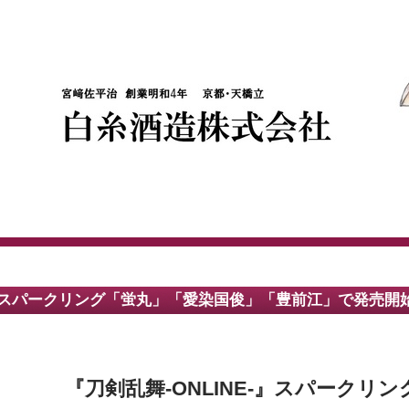
スパークリング「蛍丸」「愛染国俊」「豊前江」で発売開
『刀剣乱舞-ONLINE-』スパークリ