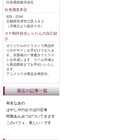
白糸酒造株式会社
白糸酒造本店
629－2244
京都府宮津市江尻３８２
（天橋立より徒歩２分）
ＨＰ制作担当しらたんの自己紹
介
オリジナルのイラストで商品作
りやデザインを手がけておりま
す。水墨画の一筆書きでイラス
トを作成します、ラベル作成か
ら商品開発までお手伝いいたし
ます。
アニメコラボ商品企画担当。
最近の記事一覧
有名なあの
はやしやのおそばの定食
特製あんみつがついてきます
このパフェ、美しい！です