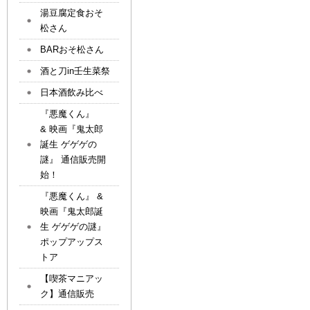
湯豆腐定食おそ
松さん
BARおそ松さん
酒と刀in壬生菜祭
日本酒飲み比べ
『悪魔くん』
& 映画『鬼太郎
誕生 ゲゲゲの
謎』 通信販売開
始！
『悪魔くん』 &
映画『鬼太郎誕
生 ゲゲゲの謎』
ポップアップス
トア
【喫茶マニアッ
ク】通信販売