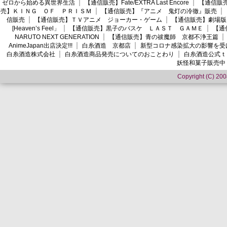
ゼロから始める異世界生活
【通信販売】Fate/EXTRA Last Encore
【通信販売】
売】ＫＩＮＧ ＯＦ ＰＲＩＳＭ
【通信販売】『アニメ 鬼灯の冷徹』販売
信販売
【通信販売】ＴＶアニメ ジョーカー・ゲーム
【通信販売】劇場版
[Heaven’s Feel」
【通信販売】黒子のバスケ ＬＡＳＴ ＧＡＭＥ
【通
NARUTO NEXT GENERATION
【通信販売】青の祓魔師 京都不浄王篇
AnimeJapan出店決定!!!
白糸酒造 京都店
新型コロナ感染拡大の影響を受
白糸酒造株式会社
白糸酒造商品発売についてのおことわり
白糸酒造公式ｔ
妖怪和菓子販売中
Copyright (C) 2008