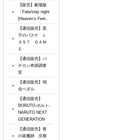
【販売】劇場版
「Fate/stay night
[Heaven’s Feel」
【通信販売】黒
子のバスケ Ｌ
ＡＳＴ ＧＡＭ
Ｅ
【通信販売】バ
チカン奇跡調査
官
【通信販売】弱
虫ペダル
【通信販売】
BORUTO-ボルト-
NARUTO NEXT
GENERATION
【通信販売】青
の祓魔師 京都