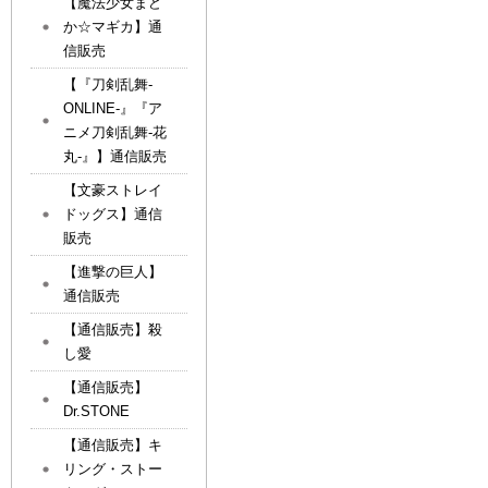
【魔法少女まど
か☆マギカ】通
信販売
【『刀剣乱舞-
ONLINE-』『ア
ニメ刀剣乱舞-花
丸-』】通信販売
【文豪ストレイ
ドッグス】通信
販売
【進撃の巨人】
通信販売
【通信販売】殺
し愛
【通信販売】
Dr.STONE
【通信販売】キ
リング・ストー