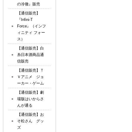
の冷徹』販売
【通信販売】
『Infini-T
Force』（インフ
ィニティ フォー
ス）
【通信販売】白
糸日本酒商品通
信販売
【通信販売】Ｔ
Ｖアニメ ジョ
ーカー・ゲーム
【通信販売】劇
場版はいからさ
んが通る
【通信販売】お
そ松さん グッ
ズ