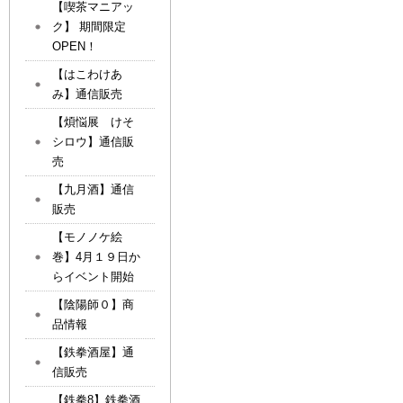
【喫茶マニアッ
ク】 期間限定
OPEN！
【はこわけあ
み】通信販売
【煩悩展 けそ
シロウ】通信販
売
【九月酒】通信
販売
【モノノケ絵
巻】4月１９日か
らイベント開始
【陰陽師０】商
品情報
【鉄拳酒屋】通
信販売
【鉄拳8】鉄拳酒