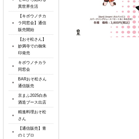
異世界生活
【キボウノチカ
ラ同窓会】通信
販売開始
【おそ松さん】
妙満寺での御朱
印発売
キボウノチカラ
同窓会
BARおそ松さん
通信販売
京まふ2025白糸
酒造ブース出店
精進料理おそ松
さん
【通信販売】青
のミブロ