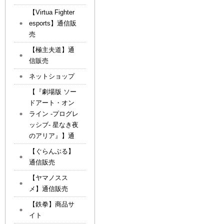
【Virtua Fighter
esports】通信販
売
【極主夫道】通
信販売
ネットショップ
【『劇場版 ソー
ドアート・オン
ライン -プログレ
ッシブ- 星なき夜
のアリア』】通
【ぐらんぶる】
通信販売
【ヤマノスス
メ】通信販売
【鉄拳】商品サ
イト