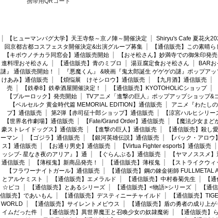
携帯用QRコード
【ヒューマンバグ大学】天王寺祭～京ノ陣～開催決定
Shiryu's Cafe 夏花
回京都古都コスフェスタ開催決定&出演グループ募集
【通信販売】この素晴ら
【キボウノチカラ同窓会】通信販売開始
【おそ松さん】妙満寺での御朱印発売
進料理おそ松さん
【通信販売】青のミブロ
湯豆腐定食おそ松さん
BAR
謎』 通信販売開始！
『悪魔くん』 &映画『鬼太郎誕生 ゲゲゲの謎』ポップアッ
けあみ】通信販売
【煩悩展 けそシロウ】通信販売
【九月酒】通信販売
売
【鉄拳8】鉄拳酒屋開催決定！
【通信販売】KYOTOHOLiCショップ
【ブルーロック】発売開始
TVアニメ「進撃の巨人」ポップアップショップ&
【ベルセルク 黄金時代篇 MEMORIAL EDITION】通信販売
アニメ『わたしの
プ】通信販売
第2弾【赤司征十郎ショップ】通信販売
【涼宮ハルヒシリー
【世界名作劇場】通信販売
【Fate/Grand Order】通信販売
【魔法少女まど
豪ストレイドッグス】通信販売
【進撃の巨人】通信販売
【通信販売】殺し
ーマン
【ゴジラ】通信販売
【銀河英雄伝説】通信販売
【バック・アロウ
ス】通信販売
【お通り男史】通信販売
【Virtua Fighter esports】通信販売
ッシブ- 星なき夜のアリア』】通
【ぐらんぶる】通信販売
【ヤマノススメ】
通信販売
【薄桜鬼】新商品発売！
【通信販売】薄桜鬼
【ストライクウィ
【フラワーナイトガール】通信販売
【通信販売】鋼の錬金術師 FULLMETAL AL
とアルケミスト
【通信販売】エメラルド
【通信販売】中村春菊先生
【通
☆ピコ
【通信販売】とあるシリーズ
【通信販売】<物語>シリーズ
【通信
信販売】であいもん
【通信販売】デスティニーチャイルド
【通信販売】TIGER
WORLD
【通信販売】サイレントメビウス
【通信販売】盾の勇者の成り上が
イムだった件
【通信販売】異世界魔王と召喚少女の奴隷魔術
【通信販売】ら