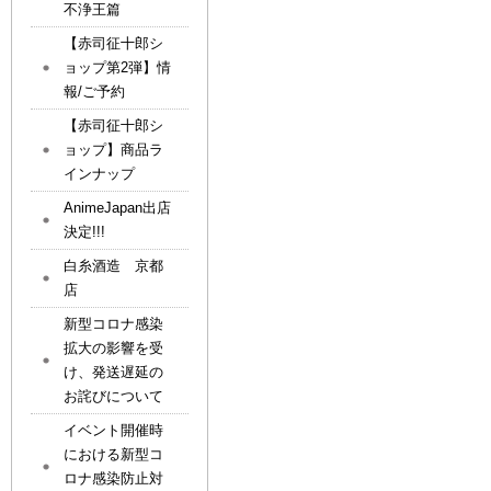
不浄王篇
【赤司征十郎シ
ョップ第2弾】情
報/ご予約
【赤司征十郎シ
ョップ】商品ラ
インナップ
AnimeJapan出店
決定!!!
白糸酒造 京都
店
新型コロナ感染
拡大の影響を受
け、発送遅延の
お詫びについて
イベント開催時
における新型コ
ロナ感染防止対