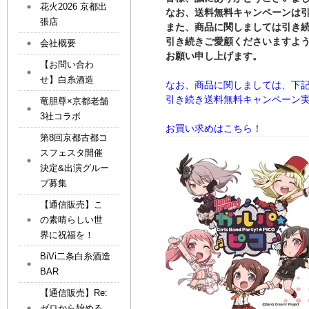
花火2026 京都出
なお、送料無料キャンペーンは
張店
また、商品に関しましては引き
引き続きご愛顧くださいますよ
会社概要
お願い申し上げます。
【お問い合わ
せ】白糸酒造
なお、商品に関しましては、下
引き続き送料無料キャンペーン
竜胆尊×京都老舗
3社コラボ
お買い求めはこちら！
第8回京都古都コ
スフェスタ開催
決定&出演グルー
プ募集
【通信販売】こ
の素晴らしい世
界に祝福を！
BiVi二条白糸酒造
BAR
【通信販売】Re:
ゼロから始める