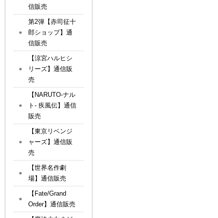
信販売
第2弾【赤司征十
郎ショップ】通
信販売
【涼宮ハルヒシ
リーズ】通信販
売
【NARUTO-ナル
ト- 疾風伝】通信
販売
【東京リベンジ
ャーズ】通信販
売
【世界名作劇
場】通信販売
【Fate/Grand
Order】通信販売