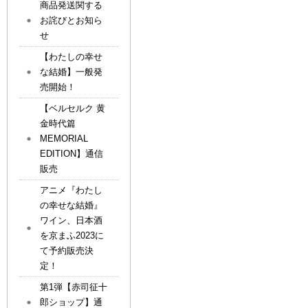
商品発送関する
お詫びとお知ら
せ
【わたしの幸せ
な結婚】一般発
売開始！
【ベルセルク 黄
金時代篇
MEMORIAL
EDITION】通信
販売
アニメ『わたし
の幸せな結婚』
ワイン、日本酒
を京まふ2023に
て予約販売決
定！
第1弾【赤司征十
郎ショップ】通