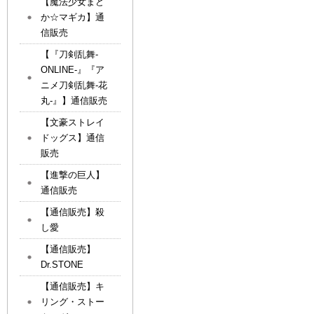
【魔法少女まど
か☆マギカ】通
信販売
【『刀剣乱舞-
ONLINE-』『ア
ニメ刀剣乱舞-花
丸-』】通信販売
【文豪ストレイ
ドッグス】通信
販売
【進撃の巨人】
通信販売
【通信販売】殺
し愛
【通信販売】
Dr.STONE
【通信販売】キ
リング・ストー