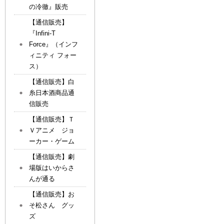
の冷徹』販売
【通信販売】
『Infini-T
Force』（インフ
ィニティ フォー
ス）
【通信販売】白
糸日本酒商品通
信販売
【通信販売】Ｔ
Ｖアニメ ジョ
ーカー・ゲーム
【通信販売】劇
場版はいからさ
んが通る
【通信販売】お
そ松さん グッ
ズ