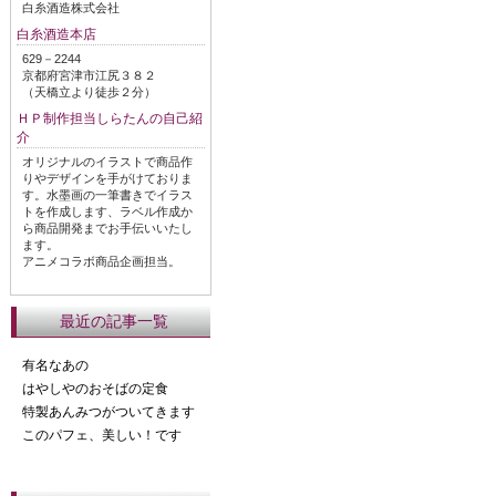
白糸酒造株式会社
白糸酒造本店
629－2244
京都府宮津市江尻３８２
（天橋立より徒歩２分）
ＨＰ制作担当しらたんの自己紹
介
オリジナルのイラストで商品作
りやデザインを手がけておりま
す。水墨画の一筆書きでイラス
トを作成します、ラベル作成か
ら商品開発までお手伝いいたし
ます。
アニメコラボ商品企画担当。
最近の記事一覧
有名なあの
はやしやのおそばの定食
特製あんみつがついてきます
このパフェ、美しい！です