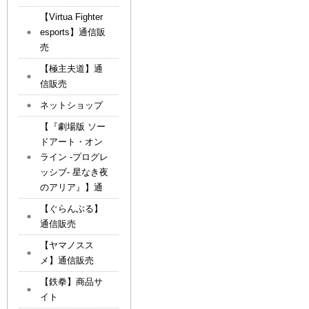
【Virtua Fighter
esports】通信販
売
【極主夫道】通
信販売
ネットショップ
【『劇場版 ソー
ドアート・オン
ライン -プログレ
ッシブ- 星なき夜
のアリア』】通
【ぐらんぶる】
通信販売
【ヤマノスス
メ】通信販売
【鉄拳】商品サ
イト