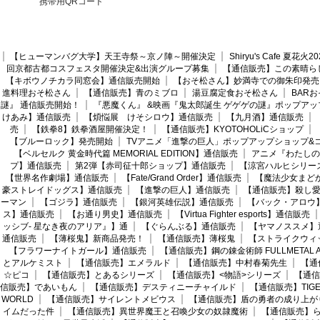
携帯用QRコード
【ヒューマンバグ大学】天王寺祭～京ノ陣～開催決定
Shiryu's Cafe 夏花
回京都古都コスフェスタ開催決定&出演グループ募集
【通信販売】この素晴ら
【キボウノチカラ同窓会】通信販売開始
【おそ松さん】妙満寺での御朱印発売
進料理おそ松さん
【通信販売】青のミブロ
湯豆腐定食おそ松さん
BAR
謎』 通信販売開始！
『悪魔くん』 &映画『鬼太郎誕生 ゲゲゲの謎』ポップアッ
けあみ】通信販売
【煩悩展 けそシロウ】通信販売
【九月酒】通信販売
売
【鉄拳8】鉄拳酒屋開催決定！
【通信販売】KYOTOHOLiCショップ
【ブルーロック】発売開始
TVアニメ「進撃の巨人」ポップアップショップ&
【ベルセルク 黄金時代篇 MEMORIAL EDITION】通信販売
アニメ『わたしの
プ】通信販売
第2弾【赤司征十郎ショップ】通信販売
【涼宮ハルヒシリー
【世界名作劇場】通信販売
【Fate/Grand Order】通信販売
【魔法少女まど
豪ストレイドッグス】通信販売
【進撃の巨人】通信販売
【通信販売】殺し
ーマン
【ゴジラ】通信販売
【銀河英雄伝説】通信販売
【バック・アロウ
ス】通信販売
【お通り男史】通信販売
【Virtua Fighter esports】通信販売
ッシブ- 星なき夜のアリア』】通
【ぐらんぶる】通信販売
【ヤマノススメ】
通信販売
【薄桜鬼】新商品発売！
【通信販売】薄桜鬼
【ストライクウィ
【フラワーナイトガール】通信販売
【通信販売】鋼の錬金術師 FULLMETAL AL
とアルケミスト
【通信販売】エメラルド
【通信販売】中村春菊先生
【通
☆ピコ
【通信販売】とあるシリーズ
【通信販売】<物語>シリーズ
【通信
信販売】であいもん
【通信販売】デスティニーチャイルド
【通信販売】TIGER
WORLD
【通信販売】サイレントメビウス
【通信販売】盾の勇者の成り上が
イムだった件
【通信販売】異世界魔王と召喚少女の奴隷魔術
【通信販売】ら