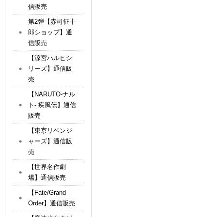
信販売
第2弾【赤司征十
郎ショップ】通
信販売
【涼宮ハルヒシ
リーズ】通信販
売
【NARUTO-ナル
ト- 疾風伝】通信
販売
【東京リベンジ
ャーズ】通信販
売
【世界名作劇
場】通信販売
【Fate/Grand
Order】通信販売