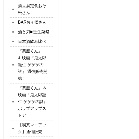
湯豆腐定食おそ
松さん
BARおそ松さん
酒と刀in壬生菜祭
日本酒飲み比べ
『悪魔くん』
& 映画『鬼太郎
誕生 ゲゲゲの
謎』 通信販売開
始！
『悪魔くん』 &
映画『鬼太郎誕
生 ゲゲゲの謎』
ポップアップス
トア
【喫茶マニアッ
ク】通信販売