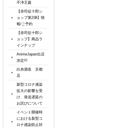
不浄王篇
【赤司征十郎シ
ョップ第2弾】情
報/ご予約
【赤司征十郎シ
ョップ】商品ラ
インナップ
AnimeJapan出店
決定!!!
白糸酒造 京都
店
新型コロナ感染
拡大の影響を受
け、発送遅延の
お詫びについて
イベント開催時
における新型コ
ロナ感染防止対