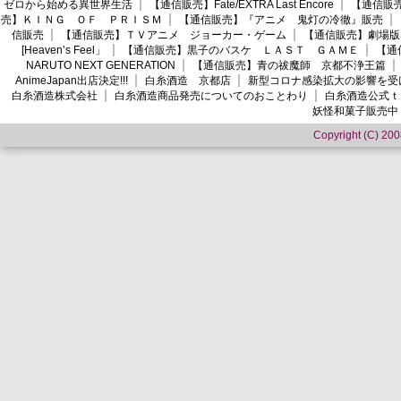
ゼロから始める異世界生活
【通信販売】Fate/EXTRA Last Encore
【通信販売】
売】ＫＩＮＧ ＯＦ ＰＲＩＳＭ
【通信販売】『アニメ 鬼灯の冷徹』販売
信販売
【通信販売】ＴＶアニメ ジョーカー・ゲーム
【通信販売】劇場版
[Heaven’s Feel」
【通信販売】黒子のバスケ ＬＡＳＴ ＧＡＭＥ
【通
NARUTO NEXT GENERATION
【通信販売】青の祓魔師 京都不浄王篇
AnimeJapan出店決定!!!
白糸酒造 京都店
新型コロナ感染拡大の影響を受
白糸酒造株式会社
白糸酒造商品発売についてのおことわり
白糸酒造公式ｔ
妖怪和菓子販売中
Copyright (C) 2008