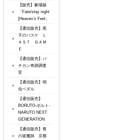
【販売】劇場版
「Fate/stay night
[Heaven’s Feel」
【通信販売】黒
子のバスケ Ｌ
ＡＳＴ ＧＡＭ
Ｅ
【通信販売】バ
チカン奇跡調査
官
【通信販売】弱
虫ペダル
【通信販売】
BORUTO-ボルト-
NARUTO NEXT
GENERATION
【通信販売】青
の祓魔師 京都