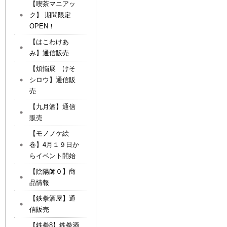
【喫茶マニアッ
ク】 期間限定
OPEN！
【はこわけあ
み】通信販売
【煩悩展 けそ
シロウ】通信販
売
【九月酒】通信
販売
【モノノケ絵
巻】4月１９日か
らイベント開始
【陰陽師０】商
品情報
【鉄拳酒屋】通
信販売
【鉄拳8】鉄拳酒