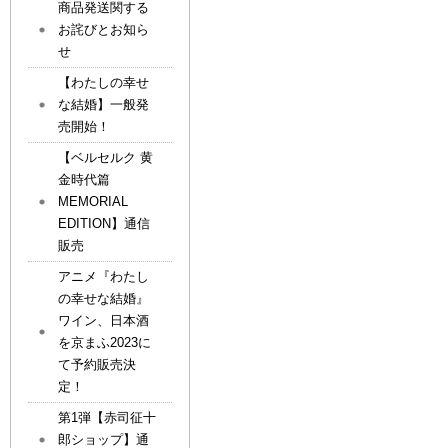
商品発送関する
お詫びとお知ら
せ
【わたしの幸せ
な結婚】一般発
売開始！
【ベルセルク 黄
金時代篇
MEMORIAL
EDITION】通信
販売
アニメ『わたし
の幸せな結婚』
ワイン、日本酒
を京まふ2023に
て予約販売決
定！
第1弾【赤司征十
郎ショップ】通