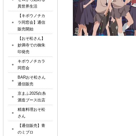
異世界生活
【キボウノチカ
ラ同窓会】通信
販売開始
【おそ松さん】
妙満寺での御朱
印発売
キボウノチカラ
同窓会
BARおそ松さん
通信販売
京まふ2025白糸
酒造ブース出店
精進料理おそ松
さん
【通信販売】青
のミブロ