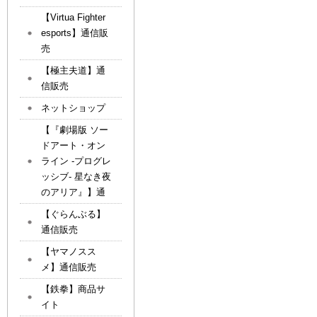
【Virtua Fighter
esports】通信販
売
【極主夫道】通
信販売
ネットショップ
【『劇場版 ソー
ドアート・オン
ライン -プログレ
ッシブ- 星なき夜
のアリア』】通
【ぐらんぶる】
通信販売
【ヤマノスス
メ】通信販売
【鉄拳】商品サ
イト