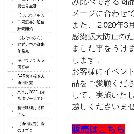
み比べできる商
異世界生活
メージに合わせ
【キボウノチカ
ラ同窓会】通信
また、２020年3
販売開始
感染拡大防止のため
【おそ松さん】
妙満寺での御朱
ました事をうけ
印発売
します。
キボウノチカラ
同窓会
お客様にイベン
BARおそ松さん
品をご愛顧くだ
通信販売
京まふ2025白糸
して、実施いた
酒造ブース出店
越しくださいま
精進料理おそ松
さん
【通信販売】青
販売はこちら
のミブロ