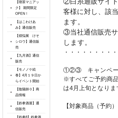
②白糸通販サイ
【喫茶マニアッ
ク】 期間限定
客様に対し、該
OPEN！
ます。
【はこわけあ
み】通信販売
③当社通信販売
【煩悩展 けそ
します。
シロウ】通信販
売
・・・・・・・・・
【九月酒】通信
販売
①②③ キャンペー
【モノノケ絵
巻】4月１９日か
※すべてご予約商
らイベント開始
は4月上旬となりま
【陰陽師０】商
品情報
【鉄拳酒屋】通
【対象商品（予約）
信販売
【鉄拳8】鉄拳酒