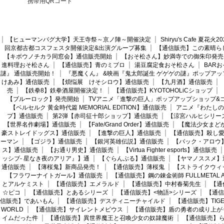
携帯用QRコード
【ヒューマンバグ大学】天王寺祭～京ノ陣～開催決定
Shiryu's Cafe 夏花
回京都古都コスフェスタ開催決定&出演グループ募集
【通信販売】この素晴ら
【キボウノチカラ同窓会】通信販売開始
【おそ松さん】妙満寺での御朱印発売
進料理おそ松さん
【通信販売】青のミブロ
湯豆腐定食おそ松さん
BAR
謎』 通信販売開始！
『悪魔くん』 &映画『鬼太郎誕生 ゲゲゲの謎』ポップアッ
けあみ】通信販売
【煩悩展 けそシロウ】通信販売
【九月酒】通信販売
売
【鉄拳8】鉄拳酒屋開催決定！
【通信販売】KYOTOHOLiCショップ
【ブルーロック】発売開始
TVアニメ「進撃の巨人」ポップアップショップ&
【ベルセルク 黄金時代篇 MEMORIAL EDITION】通信販売
アニメ『わたしの
プ】通信販売
第2弾【赤司征十郎ショップ】通信販売
【涼宮ハルヒシリー
【世界名作劇場】通信販売
【Fate/Grand Order】通信販売
【魔法少女まど
豪ストレイドッグス】通信販売
【進撃の巨人】通信販売
【通信販売】殺し
ーマン
【ゴジラ】通信販売
【銀河英雄伝説】通信販売
【バック・アロウ
ス】通信販売
【お通り男史】通信販売
【Virtua Fighter esports】通信販売
ッシブ- 星なき夜のアリア』】通
【ぐらんぶる】通信販売
【ヤマノススメ】
通信販売
【薄桜鬼】新商品発売！
【通信販売】薄桜鬼
【ストライクウィ
【フラワーナイトガール】通信販売
【通信販売】鋼の錬金術師 FULLMETAL AL
とアルケミスト
【通信販売】エメラルド
【通信販売】中村春菊先生
【通
☆ピコ
【通信販売】とあるシリーズ
【通信販売】<物語>シリーズ
【通信
信販売】であいもん
【通信販売】デスティニーチャイルド
【通信販売】TIGER
WORLD
【通信販売】サイレントメビウス
【通信販売】盾の勇者の成り上が
イムだった件
【通信販売】異世界魔王と召喚少女の奴隷魔術
【通信販売】ら