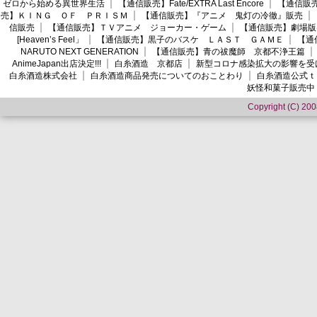
ゼロから始める異世界生活
【通信販売】Fate/EXTRA Last Encore
【通信販売】
売】ＫＩＮＧ ＯＦ ＰＲＩＳＭ
【通信販売】『アニメ 鬼灯の冷徹』販売
信販売
【通信販売】ＴＶアニメ ジョーカー・ゲーム
【通信販売】劇場版
[Heaven’s Feel」
【通信販売】黒子のバスケ ＬＡＳＴ ＧＡＭＥ
【通
NARUTO NEXT GENERATION
【通信販売】青の祓魔師 京都不浄王篇
AnimeJapan出店決定!!!
白糸酒造 京都店
新型コロナ感染拡大の影響を受
白糸酒造株式会社
白糸酒造商品発売についてのおことわり
白糸酒造公式ｔ
妖怪和菓子販売中
Copyright (C) 2008