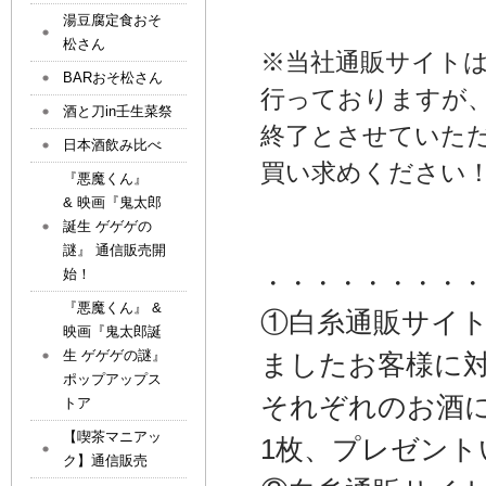
湯豆腐定食おそ
松さん
※当社通販サイト
BARおそ松さん
行っておりますが、
酒と刀in壬生菜祭
終了とさせていた
日本酒飲み比べ
買い求めください
『悪魔くん』
& 映画『鬼太郎
誕生 ゲゲゲの
謎』 通信販売開
始！
・・・・・・・・・
『悪魔くん』 &
①白糸通販サイ
映画『鬼太郎誕
生 ゲゲゲの謎』
ましたお客様に
ポップアップス
それぞれのお酒
トア
【喫茶マニアッ
1枚、プレゼント
ク】通信販売