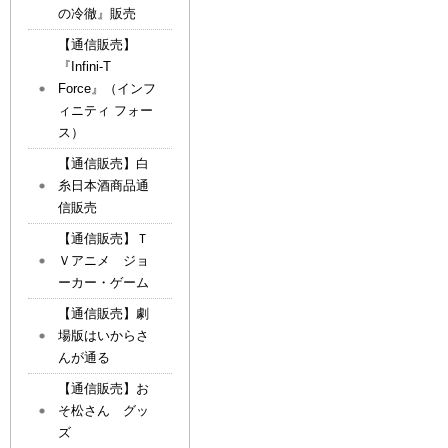
の冷徹』販売
【通信販売】
『Infini-T
Force』（インフ
ィニティ フォー
ス）
【通信販売】白
糸日本酒商品通
信販売
【通信販売】Ｔ
Ｖアニメ ジョ
ーカー・ゲーム
【通信販売】劇
場版はいからさ
んが通る
【通信販売】お
そ松さん グッ
ズ