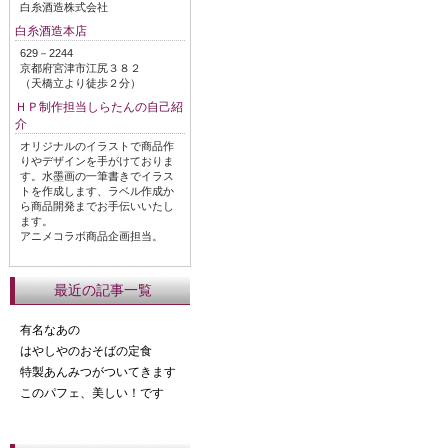
白糸酒造株式会社
白糸酒造本店
629－2244
京都府宮津市江尻３８２
（天橋立より徒歩２分）
ＨＰ制作担当しらたんの自己紹
介
オリジナルのイラストで商品作
りやデザインを手がけておりま
す。水墨画の一筆書きでイラス
トを作成します、ラベル作成か
ら商品開発までお手伝いいたし
ます。
アニメコラボ商品企画担当。
最近の記事一覧
有名なあの
はやしやのおそばの定食
特製あんみつがついてきます
このパフェ、美しい！です