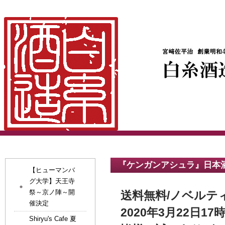
『ケンガンアシュラ』日本
【ヒューマンバ
グ大学】天王寺
祭～京ノ陣～開
送料無料/ノベルテ
催決定
​2020年3月22
Shiryu's Cafe 夏