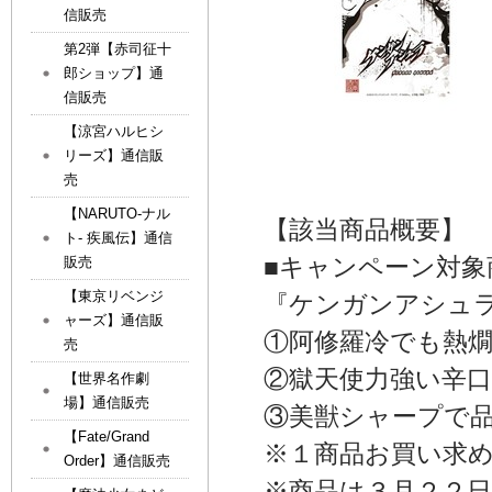
信販売
第2弾【赤司征十
郎ショップ】通
信販売
【涼宮ハルヒシ
リーズ】通信販
売
【NARUTO-ナル
【該当商品概要】
ト- 疾風伝】通信
■キャンペーン対象
販売
【東京リベンジ
『ケンガンアシュ
ャーズ】通信販
①阿修羅冷でも熱
売
②獄天使力強い辛口
【世界名作劇
場】通信販売
③美獣シャープで
【Fate/Grand
※１商品お買い求
Order】通信販売
※商品は３月２２