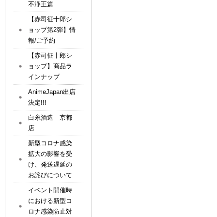
不浄王篇
【赤司征十郎シ
ョップ第2弾】情
報/ご予約
【赤司征十郎シ
ョップ】商品ラ
インナップ
AnimeJapan出店
決定!!!
白糸酒造 京都
店
新型コロナ感染
拡大の影響を受
け、発送遅延の
お詫びについて
イベント開催時
における新型コ
ロナ感染防止対