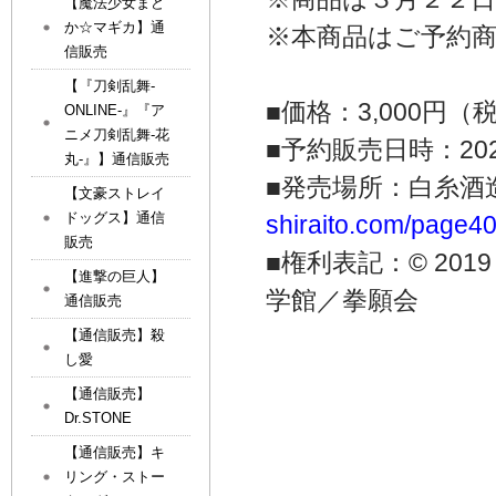
【魔法少女まど
か☆マギカ】通
※本商品はご予約
信販売
【『刀剣乱舞-
■価格：3,000円（
ONLINE-』『ア
ニメ刀剣乱舞-花
■予約販売日時：2020
丸-』】通信販売
■発売場所：白糸酒
【文豪ストレイ
ドッグス】通信
shiraito.com/page4
販売
■権利表記：© 20
【進撃の巨人】
学館／拳願会
通信販売
【通信販売】殺
し愛
【通信販売】
Dr.STONE
【通信販売】キ
リング・ストー