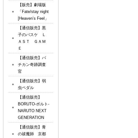
【販売】劇場版
「Fate/stay night
[Heaven’s Feel」
【通信販売】黒
子のバスケ Ｌ
ＡＳＴ ＧＡＭ
Ｅ
【通信販売】バ
チカン奇跡調査
官
【通信販売】弱
虫ペダル
【通信販売】
BORUTO-ボルト-
NARUTO NEXT
GENERATION
【通信販売】青
の祓魔師 京都