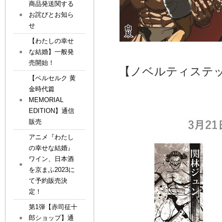
商品発送関する
お詫びとお知ら
せ
【わたしの幸せ
な結婚】一般発
売開始！
【ノベルティステ
【ベルセルク 黄
金時代篇
MEMORIAL
EDITION】通信
販売
アニメ『わたし
の幸せな結婚』
ワイン、日本酒
を京まふ2023に
て予約販売決
定！
第1弾【赤司征十
郎ショップ】通