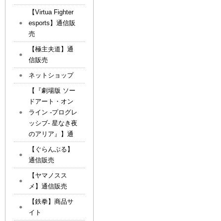
【Virtua Fighter
esports】通信販
売
【極主夫道】通
信販売
ネットショップ
【『劇場版 ソー
ドアート・オン
ライン -プログレ
ッシブ- 星なき夜
のアリア』】通
【ぐらんぶる】
通信販売
【ヤマノスス
メ】通信販売
【鉄拳】商品サ
イト