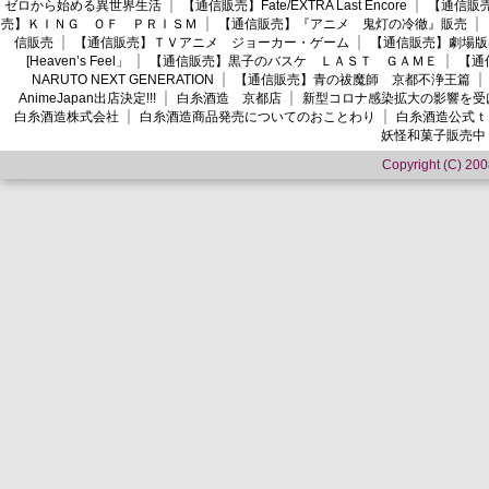
ゼロから始める異世界生活
【通信販売】Fate/EXTRA Last Encore
【通信販売】
売】ＫＩＮＧ ＯＦ ＰＲＩＳＭ
【通信販売】『アニメ 鬼灯の冷徹』販売
信販売
【通信販売】ＴＶアニメ ジョーカー・ゲーム
【通信販売】劇場版
[Heaven’s Feel」
【通信販売】黒子のバスケ ＬＡＳＴ ＧＡＭＥ
【通
NARUTO NEXT GENERATION
【通信販売】青の祓魔師 京都不浄王篇
AnimeJapan出店決定!!!
白糸酒造 京都店
新型コロナ感染拡大の影響を受
白糸酒造株式会社
白糸酒造商品発売についてのおことわり
白糸酒造公式ｔ
妖怪和菓子販売中
Copyright (C) 2008