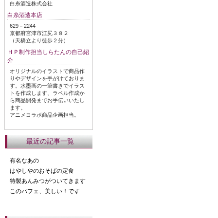
白糸酒造株式会社
白糸酒造本店
629－2244
京都府宮津市江尻３８２
（天橋立より徒歩２分）
ＨＰ制作担当しらたんの自己紹
介
オリジナルのイラストで商品作
りやデザインを手がけておりま
す。水墨画の一筆書きでイラス
トを作成します、ラベル作成か
ら商品開発までお手伝いいたし
ます。
アニメコラボ商品企画担当。
最近の記事一覧
有名なあの
はやしやのおそばの定食
特製あんみつがついてきます
このパフェ、美しい！です