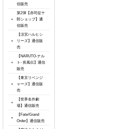
信販売
第2弾【赤司征十
郎ショップ】通
信販売
【涼宮ハルヒシ
リーズ】通信販
売
【NARUTO-ナル
ト- 疾風伝】通信
販売
【東京リベンジ
ャーズ】通信販
売
【世界名作劇
場】通信販売
【Fate/Grand
Order】通信販売