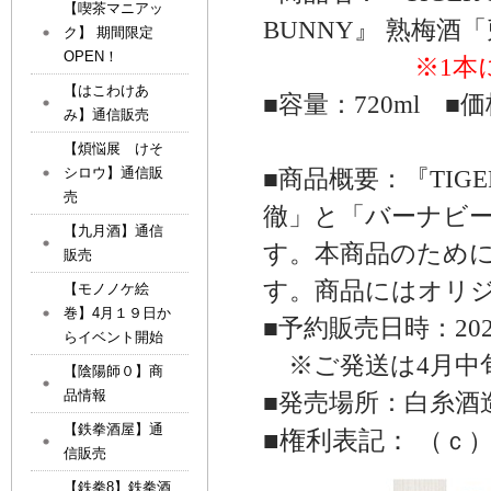
【喫茶マニアッ
BUNNY』
熟梅酒「
ク】 期間限定
OPEN！
※1本
【はこわけあ
■容量：
720ml
■価
み】通信販売
【煩悩展 けそ
シロウ】通信販
■商品概要：
『TIGE
売
徹」と「バーナビ
【九月酒】通信
す。本商品のため
販売
す。商品にはオリ
【モノノケ絵
巻】4月１９日か
■
予約販売
日時：
20
らイベント開始
※
ご発送は
4
月中
【陰陽師０】商
品情報
■発売場所：白糸酒
【鉄拳酒屋】通
■
権利表記：
（ｃ
信販売
【鉄拳8】鉄拳酒