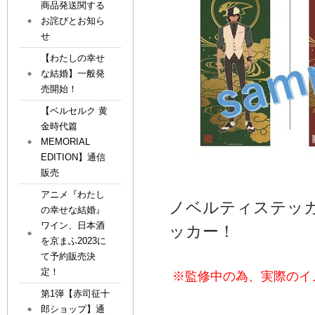
商品発送関する
お詫びとお知ら
せ
【わたしの幸せ
な結婚】一般発
売開始！
【ベルセルク 黄
金時代篇
MEMORIAL
EDITION】通信
販売
アニメ『わたし
ノベルティステッカ
の幸せな結婚』
ワイン、日本酒
ッカー！
を京まふ2023に
て予約販売決
定！
※
監修中の為、実際のイ
第1弾【赤司征十
郎ショップ】通