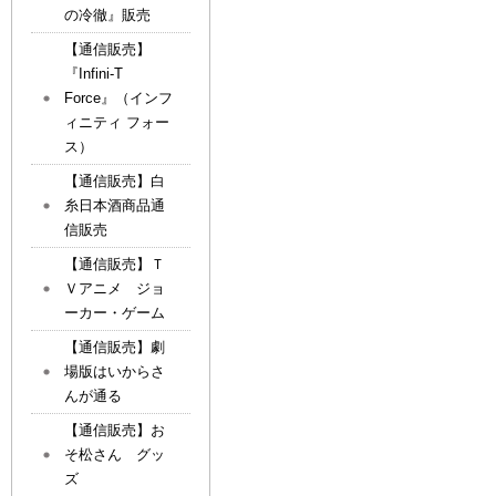
の冷徹』販売
【通信販売】
『Infini-T
Force』（インフ
ィニティ フォー
ス）
【通信販売】白
糸日本酒商品通
信販売
【通信販売】Ｔ
Ｖアニメ ジョ
ーカー・ゲーム
【通信販売】劇
場版はいからさ
んが通る
【通信販売】お
そ松さん グッ
ズ