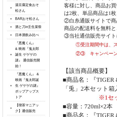
客様に対し、商品お買
湯豆腐定食おそ
松さん
は
2
枚、単品商品は
1
BARおそ松さん
②白糸通販サイトで商
酒と刀in壬生菜祭
商品の配送料を無料と
日本酒飲み比べ
③当社通信販売サイト
『悪魔くん』
①受注期間中は、ステ
& 映画『鬼太郎
②③ キャンペーンは、
誕生 ゲゲゲの
謎』 通信販売開
始！
【
該当
商品概要】
『悪魔くん』 &
■商品名
：
『TIGER
映画『鬼太郎誕
生 ゲゲゲの謎』
「兎」
2
本セット箱
ポップアップス
※1セ
トア
■容量：
720ml×2
本 
【喫茶マニアッ
ク】通信販売
■商品名：
『TIGER