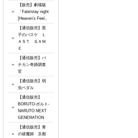
【販売】劇場版
「Fate/stay night
[Heaven’s Feel」
【通信販売】黒
子のバスケ Ｌ
ＡＳＴ ＧＡＭ
Ｅ
【通信販売】バ
チカン奇跡調査
官
【通信販売】弱
虫ペダル
【通信販売】
BORUTO-ボルト-
NARUTO NEXT
GENERATION
【通信販売】青
の祓魔師 京都