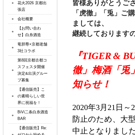
皆様ありがとうご
花火2026 京都出
張店
「虎徹」「兎」ご
会社概要
ましては、
【お問い合わ
継続しております
せ】白糸酒造
竜胆尊×京都老舗
3社コラボ
『TIGER
& B
第8回京都古都コ
スフェスタ開催
徹」梅酒「兎
決定&出演グルー
プ募集
知らせ！
【通信販売】こ
の素晴らしい世
界に祝福を！
2020年3月21日
～
BiVi二条白糸酒造
防止のため、大
BAR
【通信販売】Re:
中止となりまし
ゼロから始める