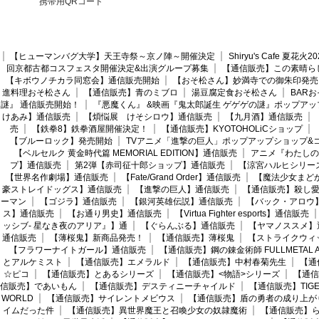
携帯用QRコード
【ヒューマンバグ大学】天王寺祭～京ノ陣～開催決定
Shiryu's Cafe 夏花
回京都古都コスフェスタ開催決定&出演グループ募集
【通信販売】この素晴ら
【キボウノチカラ同窓会】通信販売開始
【おそ松さん】妙満寺での御朱印発売
進料理おそ松さん
【通信販売】青のミブロ
湯豆腐定食おそ松さん
BAR
謎』 通信販売開始！
『悪魔くん』 &映画『鬼太郎誕生 ゲゲゲの謎』ポップアッ
けあみ】通信販売
【煩悩展 けそシロウ】通信販売
【九月酒】通信販売
売
【鉄拳8】鉄拳酒屋開催決定！
【通信販売】KYOTOHOLiCショップ
【ブルーロック】発売開始
TVアニメ「進撃の巨人」ポップアップショップ&
【ベルセルク 黄金時代篇 MEMORIAL EDITION】通信販売
アニメ『わたしの
プ】通信販売
第2弾【赤司征十郎ショップ】通信販売
【涼宮ハルヒシリー
【世界名作劇場】通信販売
【Fate/Grand Order】通信販売
【魔法少女まど
豪ストレイドッグス】通信販売
【進撃の巨人】通信販売
【通信販売】殺し
ーマン
【ゴジラ】通信販売
【銀河英雄伝説】通信販売
【バック・アロウ
ス】通信販売
【お通り男史】通信販売
【Virtua Fighter esports】通信販売
ッシブ- 星なき夜のアリア』】通
【ぐらんぶる】通信販売
【ヤマノススメ】
通信販売
【薄桜鬼】新商品発売！
【通信販売】薄桜鬼
【ストライクウィ
【フラワーナイトガール】通信販売
【通信販売】鋼の錬金術師 FULLMETAL AL
とアルケミスト
【通信販売】エメラルド
【通信販売】中村春菊先生
【通
☆ピコ
【通信販売】とあるシリーズ
【通信販売】<物語>シリーズ
【通信
信販売】であいもん
【通信販売】デスティニーチャイルド
【通信販売】TIGER
WORLD
【通信販売】サイレントメビウス
【通信販売】盾の勇者の成り上が
イムだった件
【通信販売】異世界魔王と召喚少女の奴隷魔術
【通信販売】ら