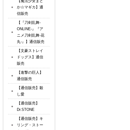
【魔法少女まど
か☆マギカ】通
信販売
【『刀剣乱舞-
ONLINE-』『ア
ニメ刀剣乱舞-花
丸-』】通信販売
【文豪ストレイ
ドッグス】通信
販売
【進撃の巨人】
通信販売
【通信販売】殺
し愛
【通信販売】
Dr.STONE
【通信販売】キ
リング・ストー