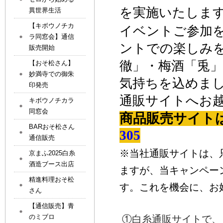
を実施いたしま
異世界生活
【キボウノチカ
イベントご参加
ラ同窓会】通信
ントでの楽しみ
販売開始
徹」・梅酒「兎
【おそ松さん】
妙満寺での御朱
気持ちを込め
ま
印発売
通販サイト
へお
キボウノチカラ
同窓会
商品販売サイト
BARおそ松さん
305
通信販売
※当社通販サイトは、
京まふ2025白糸
酒造ブース出店
ますが、当キャンペー
精進料理おそ松
す。これを機会に、お
さん
【通信販売】青
のミブロ
①白糸通販サイトで、