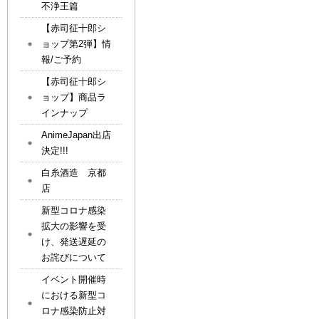
不浄王篇
【赤司征十郎シ
ョップ第2弾】情
報/ご予約
【赤司征十郎シ
ョップ】商品ラ
インナップ
AnimeJapan出店
決定!!!
白糸酒造 京都
店
新型コロナ感染
拡大の影響を受
け、発送遅延の
お詫びについて
イベント開催時
における新型コ
ロナ感染防止対