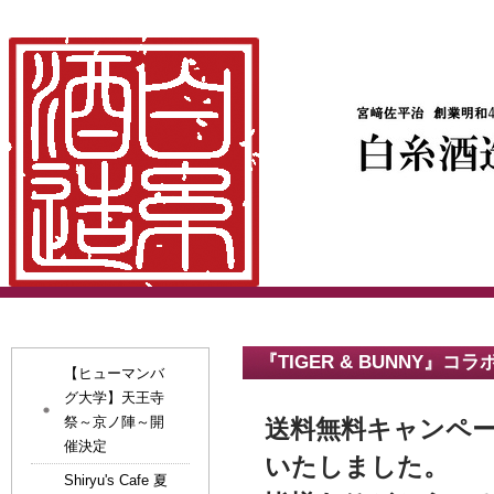
『TIGER & BUNNY
【ヒューマンバ
グ大学】天王寺
祭～京ノ陣～開
送料無料キャンペーン
催決定
いたしました。
Shiryu's Cafe 夏