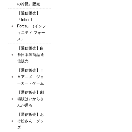
の冷徹』販売
【通信販売】
『Infini-T
Force』（インフ
ィニティ フォー
ス）
【通信販売】白
糸日本酒商品通
信販売
【通信販売】Ｔ
Ｖアニメ ジョ
ーカー・ゲーム
【通信販売】劇
場版はいからさ
んが通る
【通信販売】お
そ松さん グッ
ズ