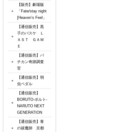
【販売】劇場版
「Fate/stay night
[Heaven’s Feel」
【通信販売】黒
子のバスケ Ｌ
ＡＳＴ ＧＡＭ
Ｅ
【通信販売】バ
チカン奇跡調査
官
【通信販売】弱
虫ペダル
【通信販売】
BORUTO-ボルト-
NARUTO NEXT
GENERATION
【通信販売】青
の祓魔師 京都