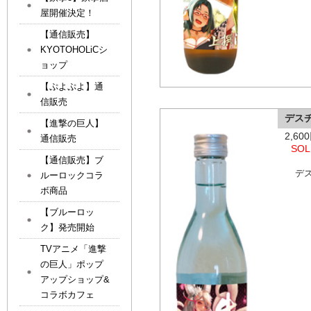
屋開催決定！
【通信販売】
KYOTOHOLiCシ
ョップ
【ぷよぷよ】通
信販売
デス
【進撃の巨人】
2,6
通信販売
SOL
【通信販売】ブ
デ
ルーロックコラ
ボ商品
【ブルーロッ
ク】発売開始
TVアニメ「進撃
の巨人」ポップ
アップショップ&
コラボカフェ