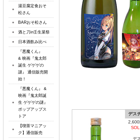
湯豆腐定食おそ
松さん
BARおそ松さん
酒と刀in壬生菜祭
日本酒飲み比べ
『悪魔くん』
& 映画『鬼太郎
誕生 ゲゲゲの
謎』 通信販売開
始！
『悪魔くん』 &
映画『鬼太郎誕
生 ゲゲゲの謎』
ポップアップス
デス
トア
2,6
【喫茶マニアッ
SOL
ク】通信販売
デ