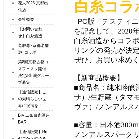
白糸
コラ
花火2026 京都出
張店
会社概要
PC版「デスティニー
【お問い合わ
を記念して、
202
せ】白糸酒造
白糸酒造から
コラ
竜胆尊×京都老舗
リングの発売が決
3社コラボ
ぜひ、お買い求め
第8回京都古都コ
スフェスタ開催
決定&出演グルー
【新商品概要】
プ募集
■商品名：純米吟醸
【通信販売】こ
サ）/生貯蔵（タマ
の素晴らしい世
ヴァ）/ノンアルス
界に祝福を！
BiVi二条白糸酒造
BAR
■容量：日本酒300
【通信販売】Re:
ノンアルスパークリ
ゼロから始める