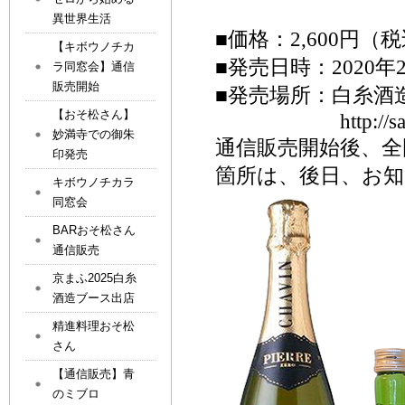
異世界生活
■価格：2,600円（
【キボウノチカ
■発売日時：2020年
ラ同窓会】通信
販売開始
■発売場所：白糸酒
【おそ松さん】
http://
妙満寺での御朱
通信販売開始後、全
印発売
箇所は、後日、お
キボウノチカラ
同窓会
BARおそ松さん
通信販売
京まふ2025白糸
酒造ブース出店
精進料理おそ松
さん
【通信販売】青
のミブロ