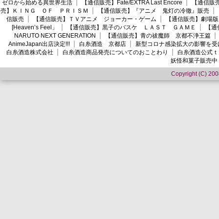
ゼロから始める異世界生活
【通信販売】Fate/EXTRA Last Encore
【通信販売】
売】ＫＩＮＧ ＯＦ ＰＲＩＳＭ
【通信販売】『アニメ 鬼灯の冷徹』販売
信販売
【通信販売】ＴＶアニメ ジョーカー・ゲーム
【通信販売】劇場版
[Heaven’s Feel」
【通信販売】黒子のバスケ ＬＡＳＴ ＧＡＭＥ
【通
NARUTO NEXT GENERATION
【通信販売】青の祓魔師 京都不浄王篇
AnimeJapan出店決定!!!
白糸酒造 京都店
新型コロナ感染拡大の影響を受
白糸酒造株式会社
白糸酒造商品発売についてのおことわり
白糸酒造公式ｔ
妖怪和菓子販売中
Copyright (C) 2008