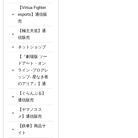
【Virtua Fighter
esports】通信販
売
【極主夫道】通
信販売
ネットショップ
【『劇場版 ソー
ドアート・オン
ライン -プログレ
ッシブ- 星なき夜
のアリア』】通
【ぐらんぶる】
通信販売
【ヤマノスス
メ】通信販売
【鉄拳】商品サ
イト