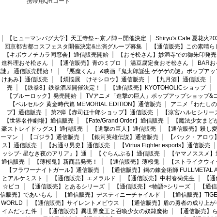
携帯用QRコード
【ヒューマンバグ大学】天王寺祭～京ノ陣～開催決定
Shiryu's Cafe 夏花
回京都古都コスフェスタ開催決定&出演グループ募集
【通信販売】この素晴ら
【キボウノチカラ同窓会】通信販売開始
【おそ松さん】妙満寺での御朱印発売
進料理おそ松さん
【通信販売】青のミブロ
湯豆腐定食おそ松さん
BAR
謎』 通信販売開始！
『悪魔くん』 &映画『鬼太郎誕生 ゲゲゲの謎』ポップアッ
けあみ】通信販売
【煩悩展 けそシロウ】通信販売
【九月酒】通信販売
売
【鉄拳8】鉄拳酒屋開催決定！
【通信販売】KYOTOHOLiCショップ
【ブルーロック】発売開始
TVアニメ「進撃の巨人」ポップアップショップ&
【ベルセルク 黄金時代篇 MEMORIAL EDITION】通信販売
アニメ『わたしの
プ】通信販売
第2弾【赤司征十郎ショップ】通信販売
【涼宮ハルヒシリー
【世界名作劇場】通信販売
【Fate/Grand Order】通信販売
【魔法少女まど
豪ストレイドッグス】通信販売
【進撃の巨人】通信販売
【通信販売】殺し
ーマン
【ゴジラ】通信販売
【銀河英雄伝説】通信販売
【バック・アロウ
ス】通信販売
【お通り男史】通信販売
【Virtua Fighter esports】通信販売
ッシブ- 星なき夜のアリア』】通
【ぐらんぶる】通信販売
【ヤマノススメ】
通信販売
【薄桜鬼】新商品発売！
【通信販売】薄桜鬼
【ストライクウィ
【フラワーナイトガール】通信販売
【通信販売】鋼の錬金術師 FULLMETAL AL
とアルケミスト
【通信販売】エメラルド
【通信販売】中村春菊先生
【通
☆ピコ
【通信販売】とあるシリーズ
【通信販売】<物語>シリーズ
【通信
信販売】であいもん
【通信販売】デスティニーチャイルド
【通信販売】TIGER
WORLD
【通信販売】サイレントメビウス
【通信販売】盾の勇者の成り上が
イムだった件
【通信販売】異世界魔王と召喚少女の奴隷魔術
【通信販売】ら