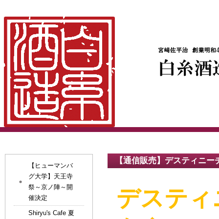
【通信販売】デスティニー
【ヒューマンバ
グ大学】天王寺
祭～京ノ陣～開
デスティ
催決定
Shiryu's Cafe 夏