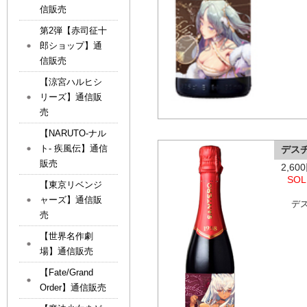
信販売
第2弾【赤司征十
郎ショップ】通
信販売
【涼宮ハルヒシ
リーズ】通信販
売
【NARUTO-ナル
ト- 疾風伝】通信
デス
販売
2,6
SOL
【東京リベンジ
ャーズ】通信販
デ
売
【世界名作劇
場】通信販売
【Fate/Grand
Order】通信販売