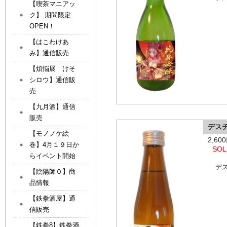
【喫茶マニアッ
ク】 期間限定
OPEN！
【はこわけあ
み】通信販売
【煩悩展 けそ
シロウ】通信販
売
【九月酒】通信
販売
デス
【モノノケ絵
2,6
巻】4月１９日か
SOL
らイベント開始
デ
【陰陽師０】商
品情報
【鉄拳酒屋】通
信販売
【鉄拳8】鉄拳酒