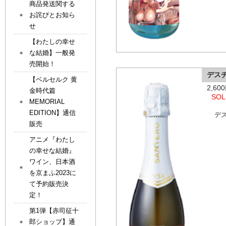
商品発送関する
お詫びとお知ら
せ
【わたしの幸せ
な結婚】一般発
売開始！
デス
【ベルセルク 黄
2,6
金時代篇
SOL
MEMORIAL
EDITION】通信
デ
販売
アニメ『わたし
の幸せな結婚』
ワイン、日本酒
を京まふ2023に
て予約販売決
定！
第1弾【赤司征十
郎ショップ】通