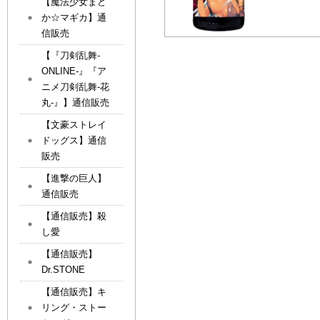
【魔法少女まど
か☆マギカ】通
信販売
【『刀剣乱舞-
ONLINE-』『ア
ニメ刀剣乱舞-花
丸-』】通信販売
【文豪ストレイ
ドッグス】通信
販売
【進撃の巨人】
通信販売
【通信販売】殺
し愛
【通信販売】
Dr.STONE
【通信販売】キ
リング・ストー