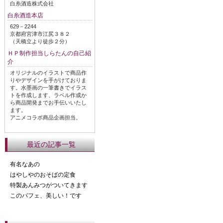
白糸酒造株式会社
白糸酒造本店
629－2244
京都府宮津市江尻３８２
（天橋立より徒歩２分）
ＨＰ制作担当しらたんの自己紹
介
オリジナルのイラストで商品作
りやデザインを手がけておりま
す。水墨画の一筆書きでイラス
トを作成します、ラベル作成か
ら商品開発までお手伝いいたし
ます。
アニメコラボ商品企画担当。
最近の記事一覧
有名なあの
はやしやのおそばの定食
特製あんみつがついてきます
このパフェ、美しい！です