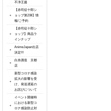
不浄王篇
【赤司征十郎シ
ョップ第2弾】情
報/ご予約
【赤司征十郎シ
ョップ】商品ラ
インナップ
AnimeJapan出店
決定!!!
白糸酒造 京都
店
新型コロナ感染
拡大の影響を受
け、発送遅延の
お詫びについて
イベント開催時
における新型コ
ロナ感染防止対