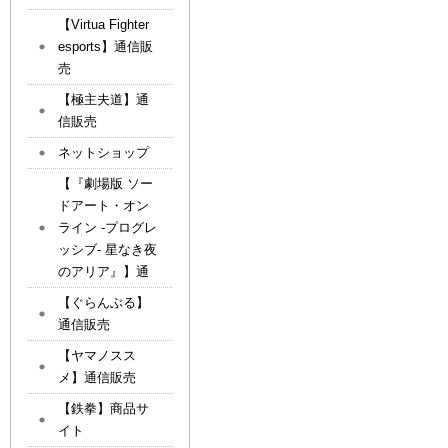
【Virtua Fighter
esports】通信販
売
【極主夫道】通
信販売
ネットショップ
【『劇場版 ソー
ドアート・オン
ライン -プログレ
ッシブ- 星なき夜
のアリア』】通
【ぐらんぶる】
通信販売
【ヤマノスス
メ】通信販売
【鉄拳】商品サ
イト