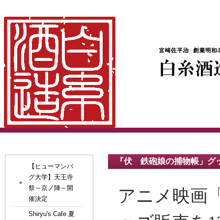
『伏 鉄砲娘の捕物帳」グ
【ヒューマンバ
グ大学】天王寺
祭～京ノ陣～開
アニメ映画
催決定
Shiryu's Cafe 夏