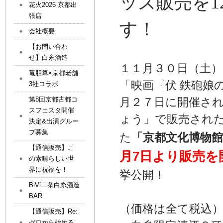
ッズ販売を1
花火2026 京都出
張店
す！
会社概要
【お問い合わ
せ】白糸酒造
１１月３０日（土
竜胆尊×京都老舗
「映画『伏 鉄砲娘
3社コラボ
第8回京都古都コ
月２７日に開催さ
スフェスタ開催
ょう」で販売され
決定&出演グルー
プ募集
た
「京都文化博物
【通信販売】こ
月7日より販売を
の素晴らしい世
界に祝福を！
挙公開！
BiVi二条白糸酒造
BAR
（価格は全て税込
【通信販売】Re:
ゼロから始める