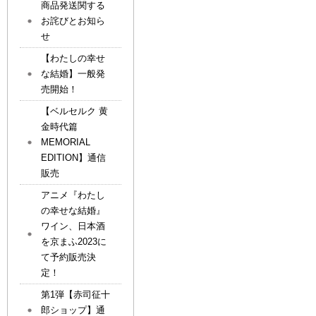
商品発送関する
お詫びとお知ら
せ
【わたしの幸せ
な結婚】一般発
売開始！
【ベルセルク 黄
金時代篇
MEMORIAL
EDITION】通信
販売
アニメ『わたし
の幸せな結婚』
ワイン、日本酒
を京まふ2023に
て予約販売決
定！
第1弾【赤司征十
郎ショップ】通