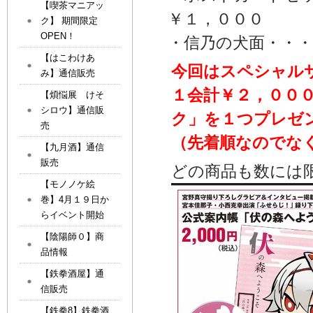
【喫茶マニアッ
￥１，０００
ク】 期間限定
OPEN！
・信乃の犬面・・・
【はこわけあ
今回はスペシャル
み】通信販売
１会計￥２，００
【煩悩展 けそ
シロウ】通信販
ク」を１つプレゼ
売
（先着順なのでな
【九月酒】通信
販売
どの商品も数には
【モノノケ絵
巻】4月１９日か
らイベント開始
【陰陽師０】商
品情報
【鉄拳酒屋】通
信販売
【鉄拳8】鉄拳酒