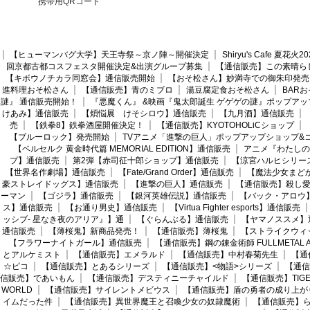
携帯用QRコード
【ヒューマンバグ大学】天王寺祭～京ノ陣～開催決定
Shiryu's Cafe 夏花
回京都古都コスフェスタ開催決定&出演グループ募集
【通信販売】この素晴ら
【キボウノチカラ同窓会】通信販売開始
【おそ松さん】妙満寺での御朱印発売
進料理おそ松さん
【通信販売】青のミブロ
湯豆腐定食おそ松さん
BAR
謎』 通信販売開始！
『悪魔くん』 &映画『鬼太郎誕生 ゲゲゲの謎』ポップアッ
けあみ】通信販売
【煩悩展 けそシロウ】通信販売
【九月酒】通信販売
売
【鉄拳8】鉄拳酒屋開催決定！
【通信販売】KYOTOHOLiCショップ
【ブルーロック】発売開始
TVアニメ「進撃の巨人」ポップアップショップ&
【ベルセルク 黄金時代篇 MEMORIAL EDITION】通信販売
アニメ『わたしの
プ】通信販売
第2弾【赤司征十郎ショップ】通信販売
【涼宮ハルヒシリー
【世界名作劇場】通信販売
【Fate/Grand Order】通信販売
【魔法少女まど
豪ストレイドッグス】通信販売
【進撃の巨人】通信販売
【通信販売】殺し
ーマン
【ゴジラ】通信販売
【銀河英雄伝説】通信販売
【バック・アロウ
ス】通信販売
【お通り男史】通信販売
【Virtua Fighter esports】通信販売
ッシブ- 星なき夜のアリア』】通
【ぐらんぶる】通信販売
【ヤマノススメ】
通信販売
【薄桜鬼】新商品発売！
【通信販売】薄桜鬼
【ストライクウィ
【フラワーナイトガール】通信販売
【通信販売】鋼の錬金術師 FULLMETAL AL
とアルケミスト
【通信販売】エメラルド
【通信販売】中村春菊先生
【通
☆ピコ
【通信販売】とあるシリーズ
【通信販売】<物語>シリーズ
【通信
信販売】であいもん
【通信販売】デスティニーチャイルド
【通信販売】TIGER
WORLD
【通信販売】サイレントメビウス
【通信販売】盾の勇者の成り上が
イムだった件
【通信販売】異世界魔王と召喚少女の奴隷魔術
【通信販売】ら