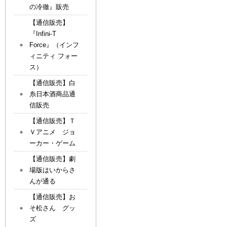
の冷徹』販売
【通信販売】
『Infini-T
Force』（インフ
ィニティ フォー
ス）
【通信販売】白
糸日本酒商品通
信販売
【通信販売】Ｔ
Ｖアニメ ジョ
ーカー・ゲーム
【通信販売】劇
場版はいからさ
んが通る
【通信販売】お
そ松さん グッ
ズ