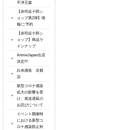
不浄王篇
【赤司征十郎シ
ョップ第2弾】情
報/ご予約
【赤司征十郎シ
ョップ】商品ラ
インナップ
AnimeJapan出店
決定!!!
白糸酒造 京都
店
新型コロナ感染
拡大の影響を受
け、発送遅延の
お詫びについて
イベント開催時
における新型コ
ロナ感染防止対