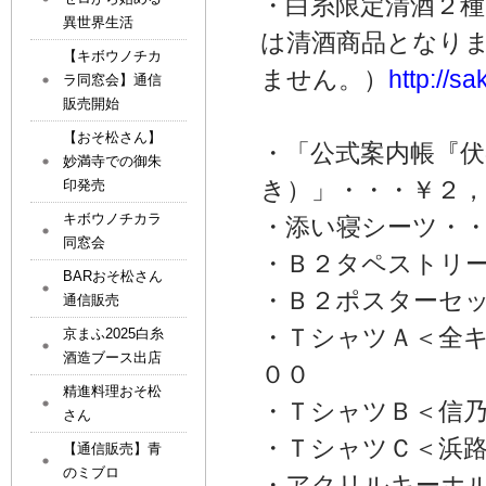
・白糸限定清酒２
異世界生活
は清酒商品となりま
【キボウノチカ
ません。）
http://s
ラ同窓会】通信
販売開始
【おそ松さん】
・「公式案内帳『
妙満寺での御朱
き）」・・・￥２，
印発売
キボウノチカラ
・添い寝シーツ・
同窓会
・Ｂ２タペストリ
BARおそ松さん
・Ｂ２ポスターセ
通信販売
・ＴシャツＡ＜全
京まふ2025白糸
酒造ブース出店
００
精進料理おそ松
・ＴシャツＢ＜信乃
さん
・ＴシャツＣ＜浜路
【通信販売】青
のミブロ
・アクリルキーホ