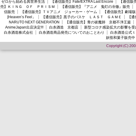
ゼロから始める異世界生活
【通信販売】Fate/EXTRA Last Encore
【通信販売】
売】ＫＩＮＧ ＯＦ ＰＲＩＳＭ
【通信販売】『アニメ 鬼灯の冷徹』販売
信販売
【通信販売】ＴＶアニメ ジョーカー・ゲーム
【通信販売】劇場版
[Heaven’s Feel」
【通信販売】黒子のバスケ ＬＡＳＴ ＧＡＭＥ
【通
NARUTO NEXT GENERATION
【通信販売】青の祓魔師 京都不浄王篇
AnimeJapan出店決定!!!
白糸酒造 京都店
新型コロナ感染拡大の影響を受
白糸酒造株式会社
白糸酒造商品発売についてのおことわり
白糸酒造公式ｔ
妖怪和菓子販売中
Copyright (C) 2008