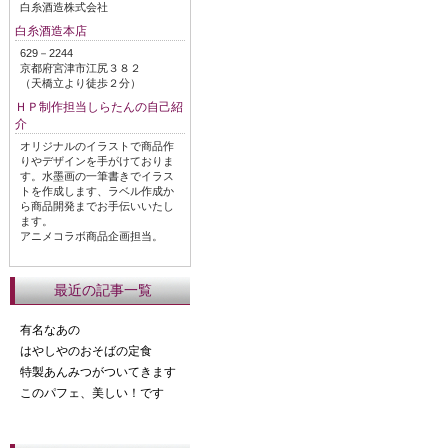
白糸酒造株式会社
白糸酒造本店
629－2244
京都府宮津市江尻３８２
（天橋立より徒歩２分）
ＨＰ制作担当しらたんの自己紹
介
オリジナルのイラストで商品作
りやデザインを手がけておりま
す。水墨画の一筆書きでイラス
トを作成します、ラベル作成か
ら商品開発までお手伝いいたし
ます。
アニメコラボ商品企画担当。
最近の記事一覧
有名なあの
はやしやのおそばの定食
特製あんみつがついてきます
このパフェ、美しい！です