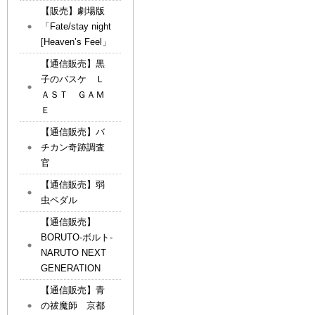
【販売】劇場版
「Fate/stay night
[Heaven’s Feel」
【通信販売】黒
子のバスケ Ｌ
ＡＳＴ ＧＡＭ
Ｅ
【通信販売】バ
チカン奇跡調査
官
【通信販売】弱
虫ペダル
【通信販売】
BORUTO-ボルト-
NARUTO NEXT
GENERATION
【通信販売】青
の祓魔師 京都