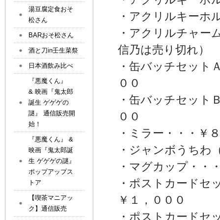
湯豆腐定食おそ
・アクリルキーホ
松さん
・アクリルチャー
BARおそ松さん
信乃は売り切れ）
酒と刀in壬生菜祭
・缶バッチセット
日本酒飲み比べ
００
『悪魔くん』
& 映画『鬼太郎
・缶バッチセット
誕生 ゲゲゲの
謎』 通信販売開
００
始！
・ミラー・・・￥
『悪魔くん』 &
・ジャンボうちわ
映画『鬼太郎誕
生 ゲゲゲの謎』
・マグカップ・・
ポップアップス
・ポストカードセ
トア
￥１，０００
【喫茶マニアッ
ク】通信販売
・ポストカードセ