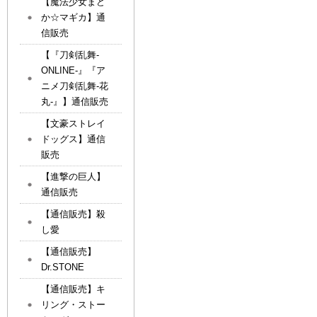
【魔法少女まど
か☆マギカ】通
信販売
【『刀剣乱舞-
ONLINE-』『ア
ニメ刀剣乱舞-花
丸-』】通信販売
【文豪ストレイ
ドッグス】通信
販売
【進撃の巨人】
通信販売
【通信販売】殺
し愛
【通信販売】
Dr.STONE
【通信販売】キ
リング・ストー