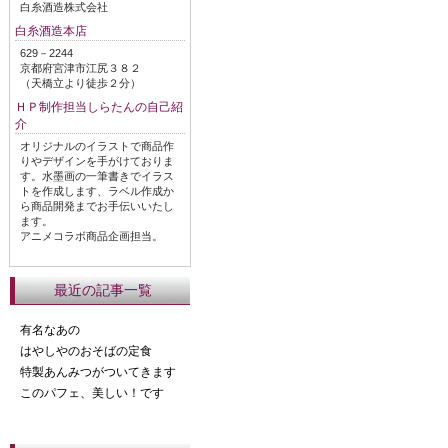
白糸酒造株式会社
白糸酒造本店
629－2244
京都府宮津市江尻３８２
（天橋立より徒歩２分）
ＨＰ制作担当しらたんの自己紹
介
オリジナルのイラストで商品作
りやデザインを手がけておりま
す。水墨画の一筆書きでイラス
トを作成します、ラベル作成か
ら商品開発までお手伝いいたし
ます。
アニメコラボ商品企画担当。
最近の記事一覧
有名なあの
はやしやのおそばの定食
特製あんみつがついてきます
このパフェ、美しい！です