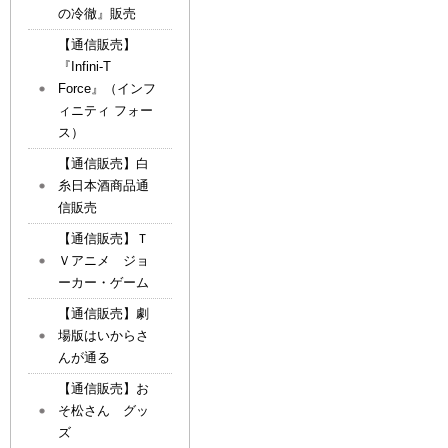
の冷徹』販売
【通信販売】
『Infini-T
Force』（インフ
ィニティ フォー
ス）
【通信販売】白
糸日本酒商品通
信販売
【通信販売】Ｔ
Ｖアニメ ジョ
ーカー・ゲーム
【通信販売】劇
場版はいからさ
んが通る
【通信販売】お
そ松さん グッ
ズ