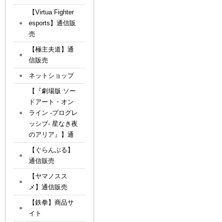
【Virtua Fighter
esports】通信販
売
【極主夫道】通
信販売
ネットショップ
【『劇場版 ソー
ドアート・オン
ライン -プログレ
ッシブ- 星なき夜
のアリア』】通
【ぐらんぶる】
通信販売
【ヤマノスス
メ】通信販売
【鉄拳】商品サ
イト