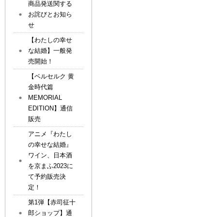
商品発送関する
お詫びとお知ら
せ
【わたしの幸せ
な結婚】一般発
売開始！
【ベルセルク 黄
金時代篇
MEMORIAL
EDITION】通信
販売
アニメ『わたし
の幸せな結婚』
ワイン、日本酒
を京まふ2023に
て予約販売決
定！
第1弾【赤司征十
郎ショップ】通