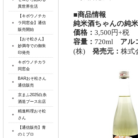
異世界生活
■商品情報
【キボウノチカ
純米酒ちゃんの純
ラ同窓会】通信
販売開始
価格：
3,500円+税
【おそ松さん】
容量：
720ml
アル
妙満寺での御朱
(株)
発売元：
株式
印発売
キボウノチカラ
同窓会
BARおそ松さん
通信販売
京まふ2025白糸
酒造ブース出店
精進料理おそ松
さん
【通信販売】青
のミブロ