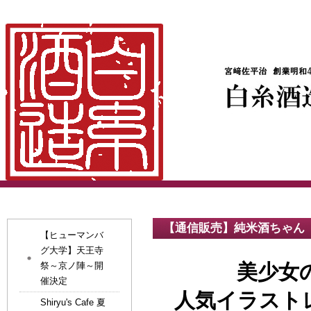
【通信販売】純米酒ちゃん
【ヒューマンバ
グ大学】天王寺
祭～京ノ陣～開
美少女
催決定
人気イラスト
Shiryu's Cafe 夏