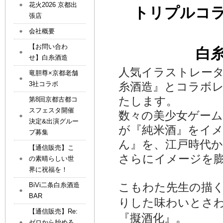
花火2026 京都出
トリプルコ
張店
会社概要
【お問い合わ
白
せ】白糸酒造
人気イラストレー
竜胆尊×京都老舗
3社コラボ
糸酒造』とコラボ
たします。
第8回京都古都コ
スフェスタ開催
数々の美少女ゲー
決定&出演グルー
が『純米酒』をイ
プ募集
ん』を、江戸時代
【通信販売】こ
さらにイメージを
の素晴らしい世
界に祝福を！
こもわた先生の描
BiVi二条白糸酒造
BAR
りした味わいとさ
【通信販売】Re:
『擬酒化』。
ゼロから始める