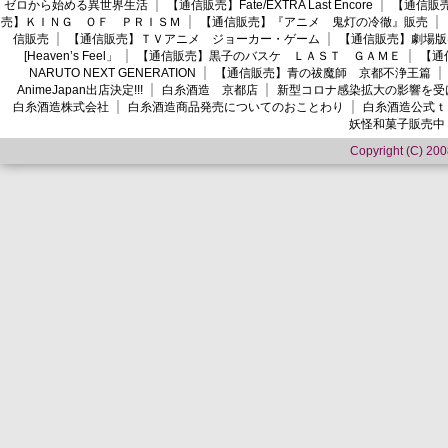
ゼロから始める異世界生活
【通信販売】Fate/EXTRA Last Encore
【通信販売】
売】ＫＩＮＧ ＯＦ ＰＲＩＳＭ
【通信販売】『アニメ 鬼灯の冷徹』販売
信販売
【通信販売】ＴＶアニメ ジョーカー・ゲーム
【通信販売】劇場版
[Heaven’s Feel」
【通信販売】黒子のバスケ ＬＡＳＴ ＧＡＭＥ
【通
NARUTO NEXT GENERATION
【通信販売】青の祓魔師 京都不浄王篇
AnimeJapan出店決定!!!
白糸酒造 京都店
新型コロナ感染拡大の影響を受
白糸酒造株式会社
白糸酒造商品発売についてのおことわり
白糸酒造公式ｔ
妖怪和菓子販売中
Copyright (C) 2008