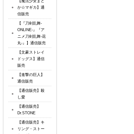
【魔法少女まど
か☆マギカ】通
信販売
【『刀剣乱舞-
ONLINE-』『ア
ニメ刀剣乱舞-花
丸-』】通信販売
【文豪ストレイ
ドッグス】通信
販売
【進撃の巨人】
通信販売
【通信販売】殺
し愛
【通信販売】
Dr.STONE
【通信販売】キ
リング・ストー