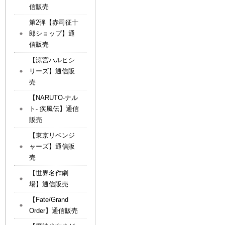
信販売
第2弾【赤司征十
郎ショップ】通
信販売
【涼宮ハルヒシ
リーズ】通信販
売
【NARUTO-ナル
ト- 疾風伝】通信
販売
【東京リベンジ
ャーズ】通信販
売
【世界名作劇
場】通信販売
【Fate/Grand
Order】通信販売