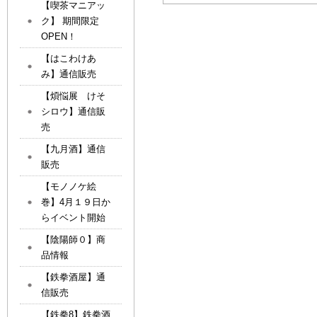
【喫茶マニアッ
ク】 期間限定
OPEN！
【はこわけあ
み】通信販売
【煩悩展 けそ
シロウ】通信販
売
【九月酒】通信
販売
【モノノケ絵
巻】4月１９日か
らイベント開始
【陰陽師０】商
品情報
【鉄拳酒屋】通
信販売
【鉄拳8】鉄拳酒