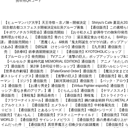
携帯用QRコード
【ヒューマンバグ大学】天王寺祭～京ノ陣～開催決定
Shiryu's Cafe 夏花
回京都古都コスフェスタ開催決定&出演グループ募集
【通信販売】この素晴ら
【キボウノチカラ同窓会】通信販売開始
【おそ松さん】妙満寺での御朱印発売
進料理おそ松さん
【通信販売】青のミブロ
湯豆腐定食おそ松さん
BAR
謎』 通信販売開始！
『悪魔くん』 &映画『鬼太郎誕生 ゲゲゲの謎』ポップアッ
けあみ】通信販売
【煩悩展 けそシロウ】通信販売
【九月酒】通信販売
売
【鉄拳8】鉄拳酒屋開催決定！
【通信販売】KYOTOHOLiCショップ
【ブルーロック】発売開始
TVアニメ「進撃の巨人」ポップアップショップ&
【ベルセルク 黄金時代篇 MEMORIAL EDITION】通信販売
アニメ『わたしの
プ】通信販売
第2弾【赤司征十郎ショップ】通信販売
【涼宮ハルヒシリー
【世界名作劇場】通信販売
【Fate/Grand Order】通信販売
【魔法少女まど
豪ストレイドッグス】通信販売
【進撃の巨人】通信販売
【通信販売】殺し
ーマン
【ゴジラ】通信販売
【銀河英雄伝説】通信販売
【バック・アロウ
ス】通信販売
【お通り男史】通信販売
【Virtua Fighter esports】通信販売
ッシブ- 星なき夜のアリア』】通
【ぐらんぶる】通信販売
【ヤマノススメ】
通信販売
【薄桜鬼】新商品発売！
【通信販売】薄桜鬼
【ストライクウィ
【フラワーナイトガール】通信販売
【通信販売】鋼の錬金術師 FULLMETAL AL
とアルケミスト
【通信販売】エメラルド
【通信販売】中村春菊先生
【通
☆ピコ
【通信販売】とあるシリーズ
【通信販売】<物語>シリーズ
【通信
信販売】であいもん
【通信販売】デスティニーチャイルド
【通信販売】TIGER
WORLD
【通信販売】サイレントメビウス
【通信販売】盾の勇者の成り上が
イムだった件
【通信販売】異世界魔王と召喚少女の奴隷魔術
【通信販売】ら