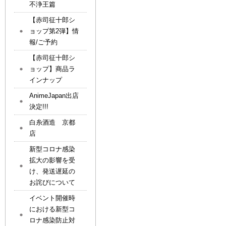
不浄王篇
【赤司征十郎シ
ョップ第2弾】情
報/ご予約
【赤司征十郎シ
ョップ】商品ラ
インナップ
AnimeJapan出店
決定!!!
白糸酒造 京都
店
新型コロナ感染
拡大の影響を受
け、発送遅延の
お詫びについて
イベント開催時
における新型コ
ロナ感染防止対