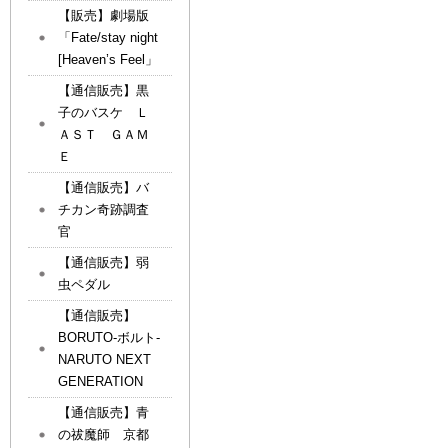
【販売】劇場版
「Fate/stay night
[Heaven’s Feel」
【通信販売】黒
子のバスケ Ｌ
ＡＳＴ ＧＡＭ
Ｅ
【通信販売】バ
チカン奇跡調査
官
【通信販売】弱
虫ペダル
【通信販売】
BORUTO-ボルト-
NARUTO NEXT
GENERATION
【通信販売】青
の祓魔師 京都