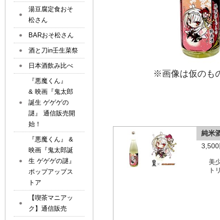
湯豆腐定食おそ
松さん
BARおそ松さん
酒と刀in壬生菜祭
日本酒飲み比べ
※画像は仮のも
『悪魔くん』
& 映画『鬼太郎
誕生 ゲゲゲの
謎』 通信販売開
始！
純米
『悪魔くん』 &
3,5
映画『鬼太郎誕
生 ゲゲゲの謎』
美
ト
ポップアップス
トア
【喫茶マニアッ
ク】通信販売