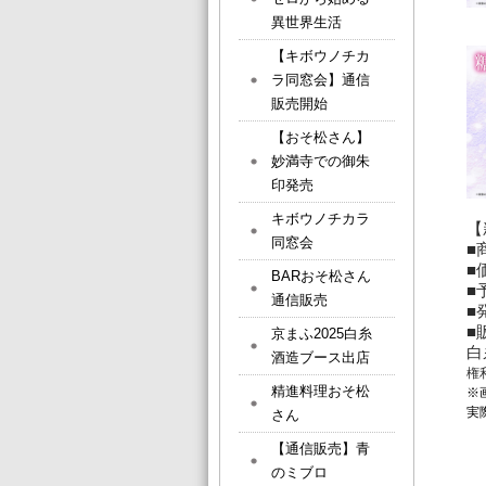
異世界生活
【キボウノチカ
ラ同窓会】通信
販売開始
【おそ松さん】
妙満寺での御朱
印発売
キボウノチカラ
【
同窓会
■
■
BARおそ松さん
■
通信販売
■
■
京まふ2025白糸
白
酒造ブース出店
権
精進料理おそ松
※
実
さん
【通信販売】青
のミブロ