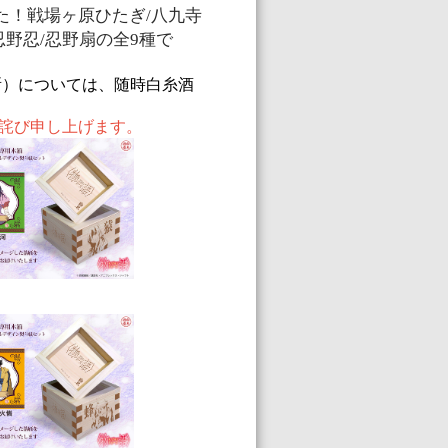
た！戦場ヶ原ひたぎ
/
八九寺
忍野忍
/
忍野扇の全
9
種で
所）については、随時白糸酒
詫び申し上げます。