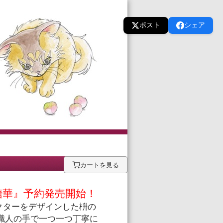
ポスト
シェア
カートを見る
糖華
』
予約発売開始！
クター
を
デザイン
した
枡の
職人の手で一つ一つ丁寧に