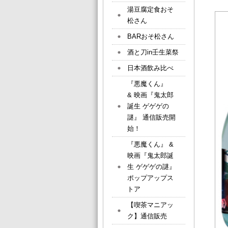
湯豆腐定食おそ
松さん
BARおそ松さん
酒と刀in壬生菜祭
日本酒飲み比べ
『悪魔くん』
& 映画『鬼太郎
誕生 ゲゲゲの
謎』 通信販売開
始！
『悪魔くん』 &
映画『鬼太郎誕
生 ゲゲゲの謎』
ポップアップス
トア
【喫茶マニアッ
ク】通信販売