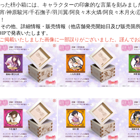
った枡小箱には、キャラクターの印象的な言葉を刻みまし
宵
/
神原駿河
/
千石撫子
/
羽川翼
/
阿良々木火燐
/
阿良々木月火
/
！
※
その他、詳細情報・販売情報（他店舗発売開始日及び販売箇
HPで発表いたします。
ご掲載いたしました画像に一部誤りがございました。謹んでお