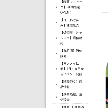
【喫茶マニアッ
ク】 期間限定
OPEN！
【はこわけあ
み】通信販売
【煩悩展 けそ
シロウ】通信販
売
【九月酒】通信
販売
【モノノケ絵
巻】4月１９日か
らイベント開始
【陰陽師０】商
品情報
【鉄拳酒屋】通
信販売
【鉄拳8】鉄拳酒