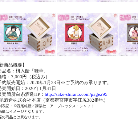
新商品概要】
商品名
：枡入飴
『
糖華
』
価格：
3,000
円（税込み）
予約販売開始：
2020
年
1
月
23
日
※
ご予約のみ承ります。
発売開始日：
2020
年
1
月
31
日
販売箇所
白糸酒造
HP
：
http://sake-shiraito.com/page295
糸酒造株式会社本店（京都府宮津市字江尻
382
番地）
利表記： ©西尾維新／講談社・アニプレックス・シャフト
画像はイメージとなります。
際の商品とは異なります。