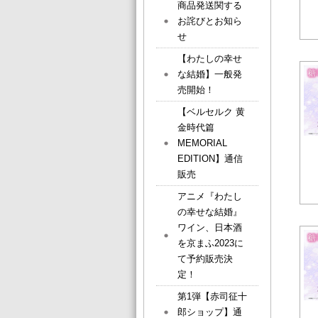
商品発送関する
お詫びとお知ら
せ
【わたしの幸せ
な結婚】一般発
売開始！
【ベルセルク 黄
金時代篇
MEMORIAL
EDITION】通信
販売
アニメ『わたし
の幸せな結婚』
ワイン、日本酒
を京まふ2023に
て予約販売決
定！
第1弾【赤司征十
郎ショップ】通