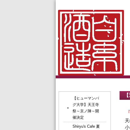
【
【ヒューマンバ
グ大学】天王寺
祭～京ノ陣～開
『
催決定
天
Shiryu's Cafe 夏
小