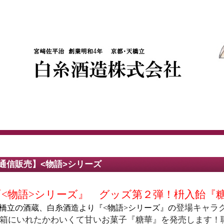
通信販売】<物語>シリーズ
<
物語
>
シリーズ
』
グッズ第２弾！
枡入飴
『
登場
キャラ
橋立の酒蔵、白糸酒造
より
『<
物語
>
シリーズ
』
の
箱にいれたかわいくて甘いお菓子
『
糖華
』
を発売します！