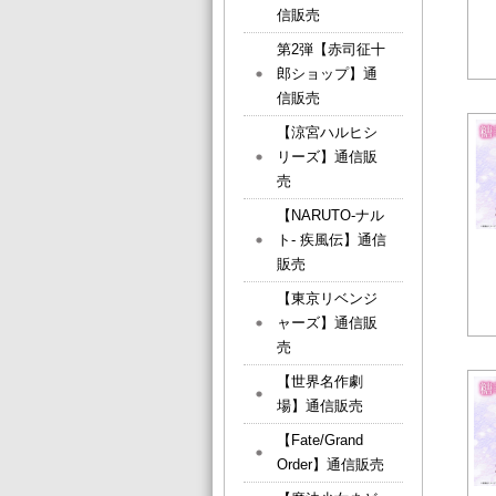
信販売
第2弾【赤司征十
郎ショップ】通
信販売
【涼宮ハルヒシ
リーズ】通信販
売
【NARUTO-ナル
ト- 疾風伝】通信
販売
【東京リベンジ
ャーズ】通信販
売
【世界名作劇
場】通信販売
【Fate/Grand
Order】通信販売