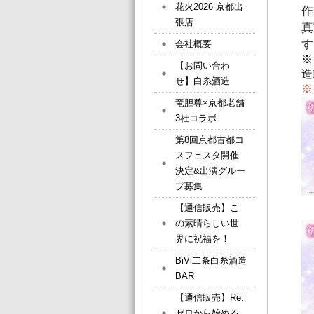
花火2026 京都出
作
張店
真
す
会社概要
【お問い合わ
造
せ】白糸酒造
※
竜胆尊×京都老舗
3社コラボ
第8回京都古都コ
スフェスタ開催
決定&出演グルー
プ募集
【通信販売】こ
の素晴らしい世
界に祝福を！
BiVi二条白糸酒造
BAR
【通信販売】Re:
ゼロから始める