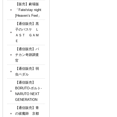
【販売】劇場版
「Fate/stay night
[Heaven’s Feel」
【通信販売】黒
子のバスケ Ｌ
ＡＳＴ ＧＡＭ
Ｅ
【通信販売】バ
チカン奇跡調査
官
【通信販売】弱
虫ペダル
【通信販売】
BORUTO-ボルト-
NARUTO NEXT
GENERATION
【通信販売】青
の祓魔師 京都