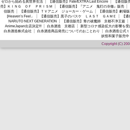
ゼロから始める異世界生活
【通信販売】Fate/EXTRA Last Encore
【通信販売】
売】ＫＩＮＧ ＯＦ ＰＲＩＳＭ
【通信販売】『アニメ 鬼灯の冷徹』販売
信販売
【通信販売】ＴＶアニメ ジョーカー・ゲーム
【通信販売】劇場版
[Heaven’s Feel」
【通信販売】黒子のバスケ ＬＡＳＴ ＧＡＭＥ
【通
NARUTO NEXT GENERATION
【通信販売】青の祓魔師 京都不浄王篇
AnimeJapan出店決定!!!
白糸酒造 京都店
新型コロナ感染拡大の影響を受
白糸酒造株式会社
白糸酒造商品発売についてのおことわり
白糸酒造公式ｔ
妖怪和菓子販売中
Copyright (C) 2008