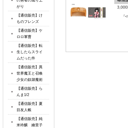
の勇者の成り上
がり
3,0
【通信販売】け
『
ものフレンズ
【通信販売】ケ
ロロ軍曹
【通信販売】転
生したらスライ
ムだった件
【通信販売】異
世界魔王と召喚
少女の奴隷魔術
【通信販売】ら
んま1/2
【通信販売】夏
目友人帳
【通信販売】純
米吟醸 繪里子