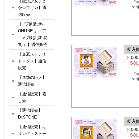
【魔法少女まど
『
て
か☆マギカ】通
信販売
【『刀剣乱舞-
ONLINE-』『ア
ニメ刀剣乱舞-花
丸-』】通信販売
枡入
【文豪ストレイ
3,0
ドッグス】通信
SOL
販売
『
【進撃の巨人】
て
通信販売
【通信販売】殺
し愛
【通信販売】
Dr.STONE
枡入
【通信販売】キ
3,0
リング・ストー
SOL