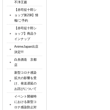
不浄王篇
【赤司征十郎シ
ョップ第2弾】情
報/ご予約
【赤司征十郎シ
ョップ】商品ラ
インナップ
AnimeJapan出店
決定!!!
白糸酒造 京都
店
新型コロナ感染
拡大の影響を受
け、発送遅延の
お詫びについて
イベント開催時
における新型コ
ロナ感染防止対