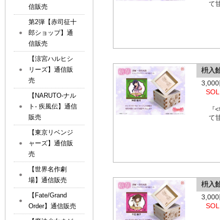
て
信販売
第2弾【赤司征十
郎ショップ】通
信販売
【涼宮ハルヒシ
リーズ】通信販
枡入
売
3,0
SOL
【NARUTO-ナル
ト- 疾風伝】通信
『
販売
て
【東京リベンジ
ャーズ】通信販
売
【世界名作劇
場】通信販売
枡入
【Fate/Grand
3,0
SOL
Order】通信販売