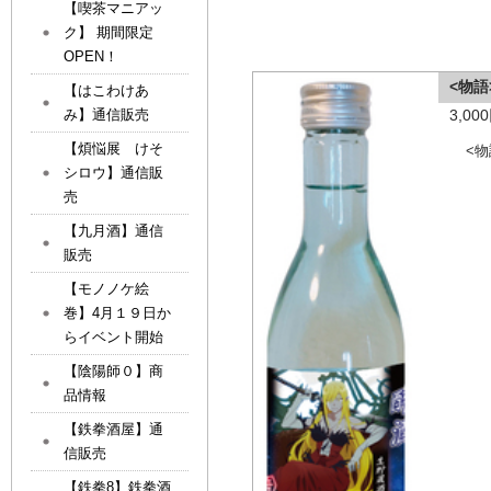
【喫茶マニアッ
ク】 期間限定
OPEN！
<物
【はこわけあ
み】通信販売
3,0
【煩悩展 けそ
<
シロウ】通信販
売
【九月酒】通信
販売
【モノノケ絵
巻】4月１９日か
らイベント開始
【陰陽師０】商
品情報
【鉄拳酒屋】通
信販売
【鉄拳8】鉄拳酒