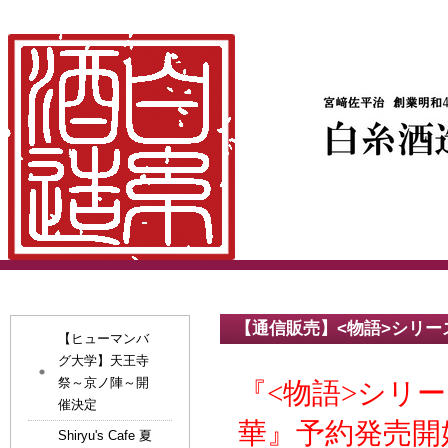
【通信販売】<物語>シリー
【ヒューマンバ
グ大学】天王寺
祭～京ノ陣～開
『<
物語
>
シリー
催決定
華
』
予約発売開
Shiryu's Cafe 夏