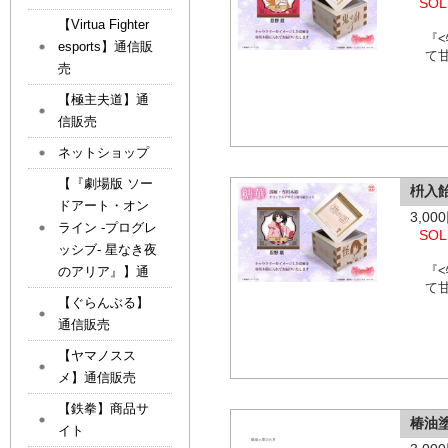
SOL
【Virtua Fighter
『
esports】通信販
て
売
【極主夫道】通
信販売
ネットショップ
【『劇場版 ソー
枡入
ドアート・オン
3,0
ライン -プログレ
SOL
ッシブ- 星なき夜
『
のアリア』】通
て
【ぐらんぶる】
通信販売
【ヤマノスス
メ】通信販売
【鉄拳】商品サ
椿油
イト