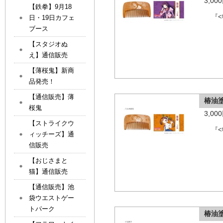
3,0
【鉄拳】9月18
『
日・19日カフェ
ブース
【スタジオぬ
え】通信販売
【薄桜鬼】新商
品発売！
【通信販売】薄
椿油
桜鬼
3,0
【ストライクウ
『
ィッチーズ】通
信販売
【おじさまと
猫】通信販売
【通信販売】池
袋ウエストゲー
トパーク
椿油