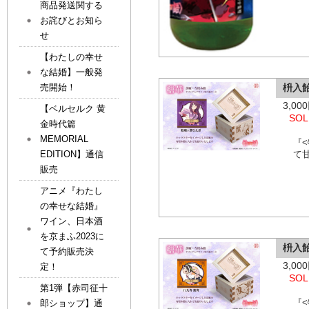
商品発送関する
お詫びとお知ら
せ
【わたしの幸せ
な結婚】一般発
枡入
売開始！
3,0
【ベルセルク 黄
SOL
金時代篇
MEMORIAL
『
EDITION】通信
て
販売
アニメ『わたし
の幸せな結婚』
ワイン、日本酒
を京まふ2023に
枡入
て予約販売決
3,0
定！
SOL
第1弾【赤司征十
『
郎ショップ】通