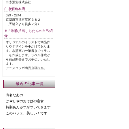
白糸酒造株式会社
白糸酒造本店
629－2244
京都府宮津市江尻３８２
（天橋立より徒歩２分）
ＨＰ制作担当しらたんの自己紹
介
オリジナルのイラストで商品作
りやデザインを手がけておりま
す。水墨画の一筆書きでイラス
トを作成します、ラベル作成か
ら商品開発までお手伝いいたし
ます。
アニメコラボ商品企画担当。
最近の記事一覧
有名なあの
はやしやのおそばの定食
特製あんみつがついてきます
このパフェ、美しい！です