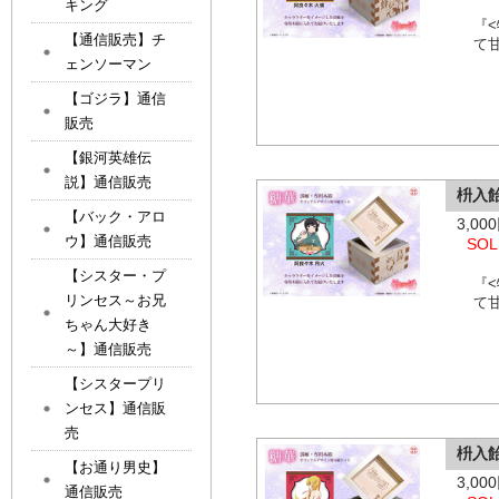
キング
『
【通信販売】チ
て
ェンソーマン
【ゴジラ】通信
販売
【銀河英雄伝
説】通信販売
枡入
【バック・アロ
3,0
ウ】通信販売
SOL
【シスター・プ
『
リンセス～お兄
て
ちゃん大好き
～】通信販売
【シスタープリ
ンセス】通信販
売
枡入
【お通り男史】
3,0
通信販売