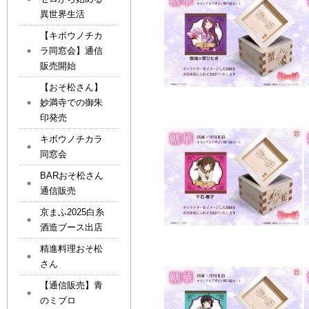
異世界生活
【キボウノチカ
ラ同窓会】通信
販売開始
【おそ松さん】
妙満寺での御朱
印発売
キボウノチカラ
同窓会
BARおそ松さん
通信販売
京まふ2025白糸
酒造ブース出店
精進料理おそ松
さん
【通信販売】青
のミブロ