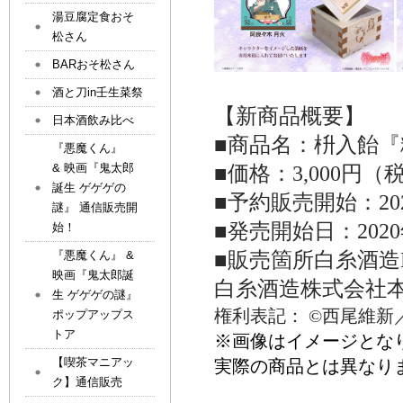
湯豆腐定食おそ
松さん
BARおそ松さん
酒と刀in壬生菜祭
【新商品概要】
日本酒飲み比べ
■商品名
：枡入飴
『
『悪魔くん』
& 映画『鬼太郎
■価格：
3,000
円（
誕生 ゲゲゲの
■予約販売開始：
20
謎』 通信販売開
■
発売開始日：
2020
始！
■
販売箇所
白糸酒造
『悪魔くん』 &
映画『鬼太郎誕
白糸酒造株式会社
生 ゲゲゲの謎』
権利表記： ©西尾維
ポップアップス
トア
※
画像はイメージとな
【喫茶マニアッ
実際の商品とは異なり
ク】通信販売