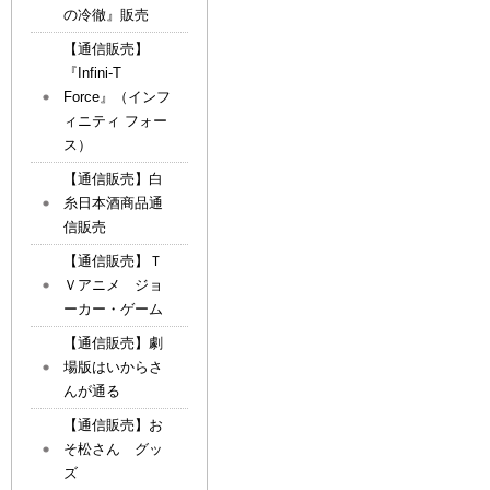
の冷徹』販売
【通信販売】
『Infini-T
Force』（インフ
ィニティ フォー
ス）
【通信販売】白
糸日本酒商品通
信販売
【通信販売】Ｔ
Ｖアニメ ジョ
ーカー・ゲーム
【通信販売】劇
場版はいからさ
んが通る
【通信販売】お
そ松さん グッ
ズ