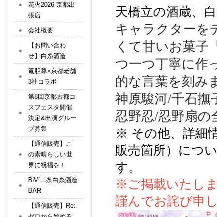
花火2026 京都出
天橋立の酒蔵、白
張店
キャラクター
を
会社概要
くて甘いお菓子
【お問い合わ
せ】白糸酒造
つ一つ丁寧に作
竜胆尊×京都老舗
的な言葉を刻み
3社コラボ
神原駿河
/
千石撫
第8回京都古都コ
スフェスタ開催
忍野忍
/
忍野扇の
決定&出演グルー
プ募集
※
その他、詳細
【通信販売】こ
販売箇所）につい
の素晴らしい世
す。
界に祝福を！
BiVi二条白糸酒造
※ご掲載いたし
BAR
謹んでお詫び申
【通信販売】Re:
ゼロから始める