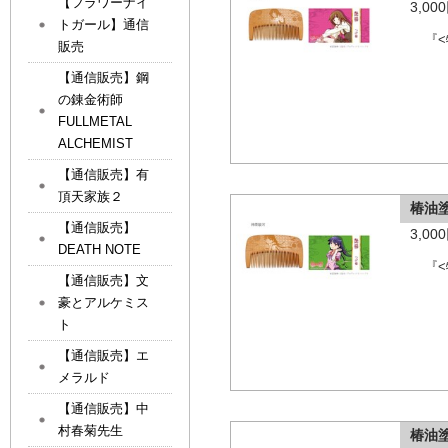
【フラワーナイ
3,0
トガール】通信
『
販売
【通信販売】鋼
の錬金術師
FULLMETAL
ALCHEMIST
【通信販売】有
頂天家族２
椿油
【通信販売】
3,0
DEATH NOTE
『
【通信販売】文
豪とアルケミス
ト
【通信販売】エ
メラルド
【通信販売】中
村春菊先生
椿油