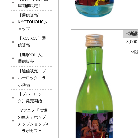
屋開催決定！
【通信販売】
KYOTOHOLiCシ
ョップ
<物
【ぷよぷよ】通
3,0
信販売
<
【進撃の巨人】
通信販売
【通信販売】ブ
ルーロックコラ
ボ商品
【ブルーロッ
ク】発売開始
TVアニメ「進撃
の巨人」ポップ
アップショップ&
コラボカフェ