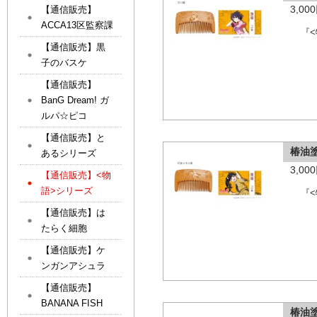
3,0
【通信販売】
ACCA13区監察課
『
【通信販売】黒
子のバスケ
【通信販売】
BanG Dream! ガ
ルパ☆ピコ
【通信販売】と
椿油
あるシリーズ
3,0
【通信販売】<物
語>シリーズ
『
【通信販売】は
たらく細胞
【通信販売】ケ
ンガンアシュラ
【通信販売】
BANANA FISH
椿油