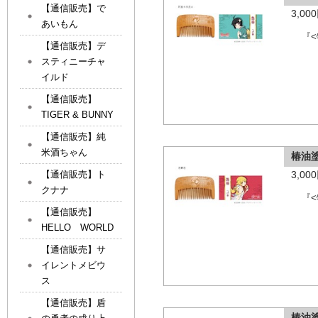
【通信販売】で
3,0
あいもん
『
【通信販売】デ
スティニーチャ
イルド
【通信販売】
TIGER & BUNNY
【通信販売】純
米酒ちゃん
椿油
3,0
【通信販売】ト
クナナ
『
【通信販売】
HELLO WORLD
【通信販売】サ
イレントメビウ
ス
【通信販売】盾
椿油