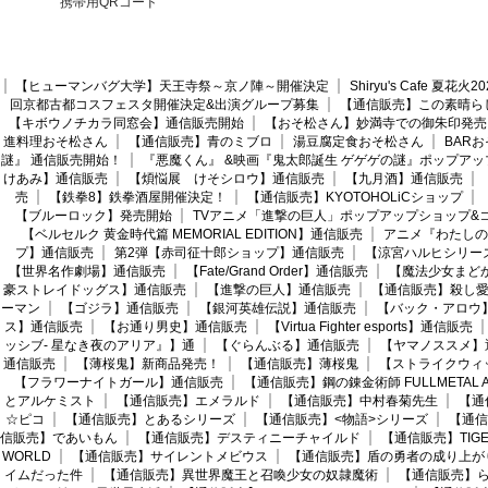
携帯用QRコード
【ヒューマンバグ大学】天王寺祭～京ノ陣～開催決定
Shiryu's Cafe 夏花
回京都古都コスフェスタ開催決定&出演グループ募集
【通信販売】この素晴ら
【キボウノチカラ同窓会】通信販売開始
【おそ松さん】妙満寺での御朱印発売
進料理おそ松さん
【通信販売】青のミブロ
湯豆腐定食おそ松さん
BAR
謎』 通信販売開始！
『悪魔くん』 &映画『鬼太郎誕生 ゲゲゲの謎』ポップアッ
けあみ】通信販売
【煩悩展 けそシロウ】通信販売
【九月酒】通信販売
売
【鉄拳8】鉄拳酒屋開催決定！
【通信販売】KYOTOHOLiCショップ
【ブルーロック】発売開始
TVアニメ「進撃の巨人」ポップアップショップ&
【ベルセルク 黄金時代篇 MEMORIAL EDITION】通信販売
アニメ『わたしの
プ】通信販売
第2弾【赤司征十郎ショップ】通信販売
【涼宮ハルヒシリー
【世界名作劇場】通信販売
【Fate/Grand Order】通信販売
【魔法少女まど
豪ストレイドッグス】通信販売
【進撃の巨人】通信販売
【通信販売】殺し
ーマン
【ゴジラ】通信販売
【銀河英雄伝説】通信販売
【バック・アロウ
ス】通信販売
【お通り男史】通信販売
【Virtua Fighter esports】通信販売
ッシブ- 星なき夜のアリア』】通
【ぐらんぶる】通信販売
【ヤマノススメ】
通信販売
【薄桜鬼】新商品発売！
【通信販売】薄桜鬼
【ストライクウィ
【フラワーナイトガール】通信販売
【通信販売】鋼の錬金術師 FULLMETAL AL
とアルケミスト
【通信販売】エメラルド
【通信販売】中村春菊先生
【通
☆ピコ
【通信販売】とあるシリーズ
【通信販売】<物語>シリーズ
【通信
信販売】であいもん
【通信販売】デスティニーチャイルド
【通信販売】TIGER
WORLD
【通信販売】サイレントメビウス
【通信販売】盾の勇者の成り上が
イムだった件
【通信販売】異世界魔王と召喚少女の奴隷魔術
【通信販売】ら