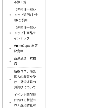
不浄王篇
【赤司征十郎シ
ョップ第2弾】情
報/ご予約
【赤司征十郎シ
ョップ】商品ラ
インナップ
AnimeJapan出店
決定!!!
白糸酒造 京都
店
新型コロナ感染
拡大の影響を受
け、発送遅延の
お詫びについて
イベント開催時
における新型コ
ロナ感染防止対