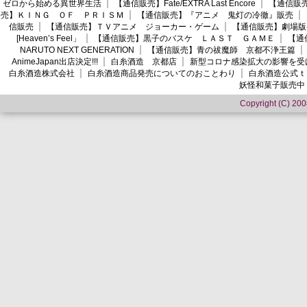
ゼロから始める異世界生活
【通信販売】Fate/EXTRA Last Encore
【通信販売】
売】ＫＩＮＧ ＯＦ ＰＲＩＳＭ
【通信販売】『アニメ 鬼灯の冷徹』販売
信販売
【通信販売】ＴＶアニメ ジョーカー・ゲーム
【通信販売】劇場版
[Heaven’s Feel」
【通信販売】黒子のバスケ ＬＡＳＴ ＧＡＭＥ
【通
NARUTO NEXT GENERATION
【通信販売】青の祓魔師 京都不浄王篇
AnimeJapan出店決定!!!
白糸酒造 京都店
新型コロナ感染拡大の影響を受
白糸酒造株式会社
白糸酒造商品発売についてのおことわり
白糸酒造公式ｔ
妖怪和菓子販売中
Copyright (C) 2008