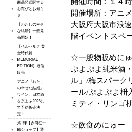
開催時間：１４時
商品発送関する
お詫びとお知ら
開催場所：アニ
せ
大阪府大阪市浪速
【わたしの幸せ
な結婚】一般発
階イベントスペ
売開始！
【ベルセルク 黄
金時代篇
☆一般物販めに
MEMORIAL
EDITION】通信
ぷよぷよ純米酒
販売
ル」
/
梅スパーク
アニメ『わたし
の幸せな結婚』
ール
/
ぷよぷよ枡
ワイン、日本酒
を京まふ2023に
ミティ・リンゴ
て予約販売決
定！
☆飲食めにゅー
第1弾【赤司征十
郎ショップ】通