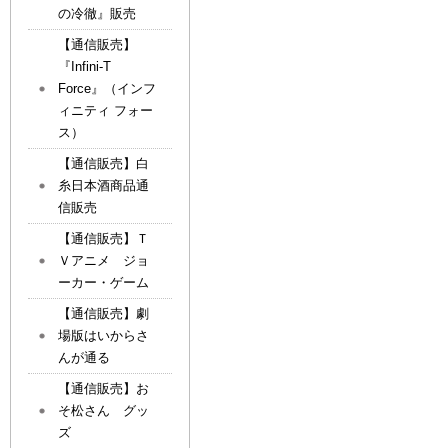
の冷徹』販売
【通信販売】
『Infini-T
Force』（インフ
ィニティ フォー
ス）
【通信販売】白
糸日本酒商品通
信販売
【通信販売】Ｔ
Ｖアニメ ジョ
ーカー・ゲーム
【通信販売】劇
場版はいからさ
んが通る
【通信販売】お
そ松さん グッ
ズ