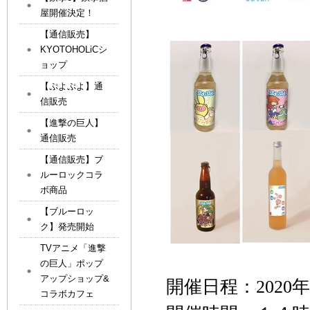
屋開催決定！
【通信販売】
KYOTOHOLiCシ
ョップ
【ぷよぷよ】通
信販売
【進撃の巨人】
通信販売
【通信販売】ブ
ルーロックコラ
ボ商品
【ブルーロッ
ク】発売開始
TVアニメ「進撃
の巨人」ポップ
アップショップ&
開催日程：
2020
年
コラボカフェ