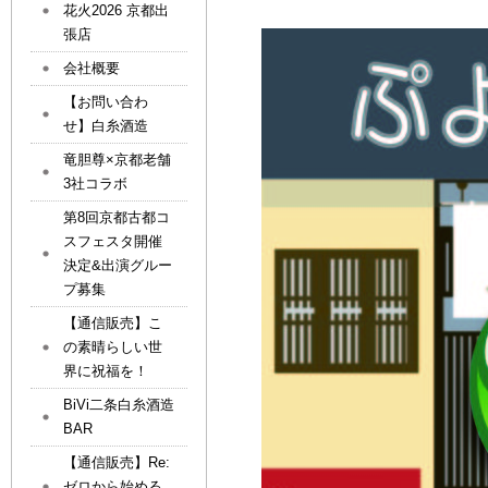
花火2026 京都出
張店
会社概要
【お問い合わ
せ】白糸酒造
竜胆尊×京都老舗
3社コラボ
第8回京都古都コ
スフェスタ開催
決定&出演グルー
プ募集
【通信販売】こ
の素晴らしい世
界に祝福を！
BiVi二条白糸酒造
BAR
【通信販売】Re:
ゼロから始める