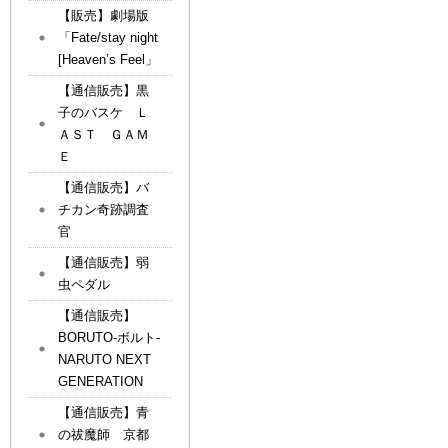
【販売】劇場版
「Fate/stay night
[Heaven’s Feel」
【通信販売】黒
子のバスケ Ｌ
ＡＳＴ ＧＡＭ
Ｅ
【通信販売】バ
チカン奇跡調査
官
【通信販売】弱
虫ペダル
【通信販売】
BORUTO-ボルト-
NARUTO NEXT
GENERATION
【通信販売】青
の祓魔師 京都