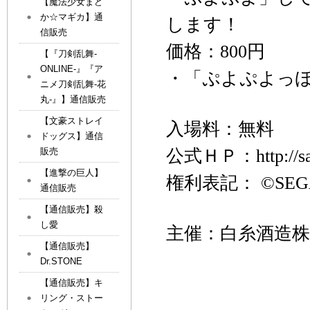
【魔法少女まど
か☆マギカ】通
します！
信販売
価格：
800
円
【『刀剣乱舞-
ONLINE-』『ア
・「ぷよぷよっ
ニメ刀剣乱舞-花
丸-』】通信販売
【文豪ストレイ
入場料：無料
ドッグス】通信
公式ＨＰ：
http://
販売
【進撃の巨人】
権利表記：
©SEG
通信販売
【通信販売】殺
し愛
主催：白糸酒造株
【通信販売】
Dr.STONE
【通信販売】キ
リング・ストー