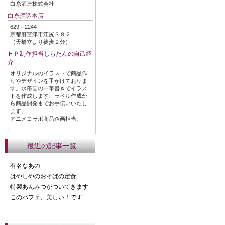
白糸酒造株式会社
白糸酒造本店
629－2244
京都府宮津市江尻３８２
（天橋立より徒歩２分）
ＨＰ制作担当しらたんの自己紹
介
オリジナルのイラストで商品作
りやデザインを手がけておりま
す。水墨画の一筆書きでイラス
トを作成します、ラベル作成か
ら商品開発までお手伝いいたし
ます。
アニメコラボ商品企画担当。
最近の記事一覧
有名なあの
はやしやのおそばの定食
特製あんみつがついてきます
このパフェ、美しい！です