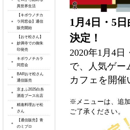
異世界生活
【キボウノチカ
1月4日・5
ラ同窓会】通信
販売開始
決定！
【おそ松さん】
妙満寺での御朱
印発売
2020
年
1
月
4
日
キボウノチカラ
で、人気ゲー
同窓会
BARおそ松さん
カフェを開催
通信販売
京まふ2025白糸
酒造ブース出店
※
メニューは、追
精進料理おそ松
ご了承ください。
さん
【通信販売】青
のミブロ