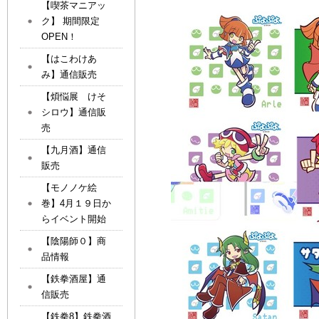
【喫茶マニアッ
ク】 期間限定
OPEN！
【はこわけあ
み】通信販売
【煩悩展 けそ
シロウ】通信販
売
【九月酒】通信
販売
【モノノケ絵
巻】4月１９日か
らイベント開始
【陰陽師０】商
品情報
【鉄拳酒屋】通
信販売
【鉄拳8】鉄拳酒