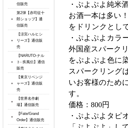
・ぷよぷよ純米
信販売
第2弾【赤司征十
お酒一本は多い
郎ショップ】通
をドリンクとし
信販売
【涼宮ハルヒシ
・ぷよぷよカラ
リーズ】通信販
売
外国産スパーク
【NARUTO-ナル
をぷよぷよ色に
ト- 疾風伝】通信
販売
スパークリング
【東京リベンジ
いお客様のため
ャーズ】通信販
売
す。
【世界名作劇
価格：
800
円
場】通信販売
【Fate/Grand
・ぷよぷよタピ
Order】通信販売
「ぷよぷよ」し