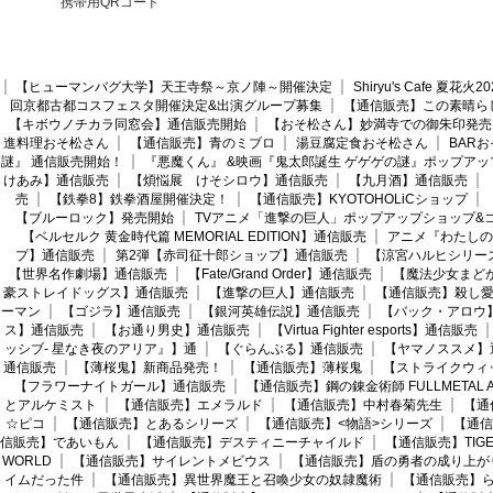
携帯用QRコード
【ヒューマンバグ大学】天王寺祭～京ノ陣～開催決定
Shiryu's Cafe 夏花
回京都古都コスフェスタ開催決定&出演グループ募集
【通信販売】この素晴ら
【キボウノチカラ同窓会】通信販売開始
【おそ松さん】妙満寺での御朱印発売
進料理おそ松さん
【通信販売】青のミブロ
湯豆腐定食おそ松さん
BAR
謎』 通信販売開始！
『悪魔くん』 &映画『鬼太郎誕生 ゲゲゲの謎』ポップアッ
けあみ】通信販売
【煩悩展 けそシロウ】通信販売
【九月酒】通信販売
売
【鉄拳8】鉄拳酒屋開催決定！
【通信販売】KYOTOHOLiCショップ
【ブルーロック】発売開始
TVアニメ「進撃の巨人」ポップアップショップ&
【ベルセルク 黄金時代篇 MEMORIAL EDITION】通信販売
アニメ『わたしの
プ】通信販売
第2弾【赤司征十郎ショップ】通信販売
【涼宮ハルヒシリー
【世界名作劇場】通信販売
【Fate/Grand Order】通信販売
【魔法少女まど
豪ストレイドッグス】通信販売
【進撃の巨人】通信販売
【通信販売】殺し
ーマン
【ゴジラ】通信販売
【銀河英雄伝説】通信販売
【バック・アロウ
ス】通信販売
【お通り男史】通信販売
【Virtua Fighter esports】通信販売
ッシブ- 星なき夜のアリア』】通
【ぐらんぶる】通信販売
【ヤマノススメ】
通信販売
【薄桜鬼】新商品発売！
【通信販売】薄桜鬼
【ストライクウィ
【フラワーナイトガール】通信販売
【通信販売】鋼の錬金術師 FULLMETAL AL
とアルケミスト
【通信販売】エメラルド
【通信販売】中村春菊先生
【通
☆ピコ
【通信販売】とあるシリーズ
【通信販売】<物語>シリーズ
【通信
信販売】であいもん
【通信販売】デスティニーチャイルド
【通信販売】TIGER
WORLD
【通信販売】サイレントメビウス
【通信販売】盾の勇者の成り上が
イムだった件
【通信販売】異世界魔王と召喚少女の奴隷魔術
【通信販売】ら