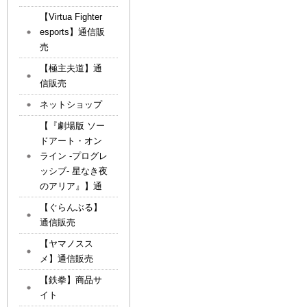
【Virtua Fighter
esports】通信販
売
【極主夫道】通
信販売
ネットショップ
【『劇場版 ソー
ドアート・オン
ライン -プログレ
ッシブ- 星なき夜
のアリア』】通
【ぐらんぶる】
通信販売
【ヤマノスス
メ】通信販売
【鉄拳】商品サ
イト