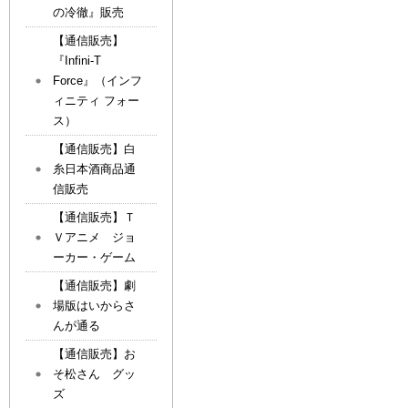
の冷徹』販売
【通信販売】
『Infini-T
Force』（インフ
ィニティ フォー
ス）
【通信販売】白
糸日本酒商品通
信販売
【通信販売】Ｔ
Ｖアニメ ジョ
ーカー・ゲーム
【通信販売】劇
場版はいからさ
んが通る
【通信販売】お
そ松さん グッ
ズ