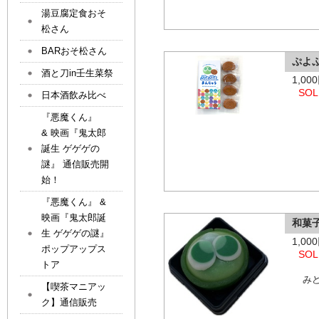
湯豆腐定食おそ
松さん
BARおそ松さん
ぷよ
酒と刀in壬生菜祭
1,0
SOL
日本酒飲み比べ
『悪魔くん』
& 映画『鬼太郎
誕生 ゲゲゲの
謎』 通信販売開
始！
『悪魔くん』 &
映画『鬼太郎誕
和菓
生 ゲゲゲの謎』
1,0
ポップアップス
SOL
トア
み
【喫茶マニアッ
ク】通信販売