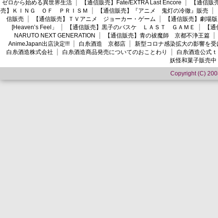
ゼロから始める異世界生活
【通信販売】Fate/EXTRA Last Encore
【通信販売】
売】ＫＩＮＧ ＯＦ ＰＲＩＳＭ
【通信販売】『アニメ 鬼灯の冷徹』販売
信販売
【通信販売】ＴＶアニメ ジョーカー・ゲーム
【通信販売】劇場版
[Heaven’s Feel」
【通信販売】黒子のバスケ ＬＡＳＴ ＧＡＭＥ
【通
NARUTO NEXT GENERATION
【通信販売】青の祓魔師 京都不浄王篇
AnimeJapan出店決定!!!
白糸酒造 京都店
新型コロナ感染拡大の影響を受
白糸酒造株式会社
白糸酒造商品発売についてのおことわり
白糸酒造公式ｔ
妖怪和菓子販売中
Copyright (C) 2008