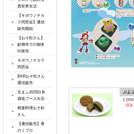
異世界生活
【キボウノチカ
ラ同窓会】通信
販売開始
【おそ松さん】
妙満寺での御朱
印発売
キボウノチカラ
同窓会
BARおそ松さん
通信販売
ぷよ
京まふ2025白糸
酒造ブース出店
1,0
SOL
精進料理おそ松
さん
【通信販売】青
のミブロ