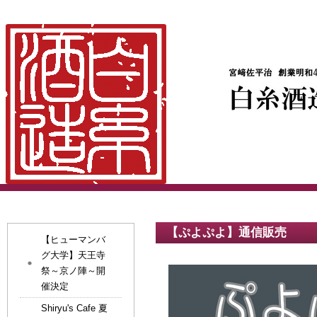
【ぷよぷよ】通信販売
【ヒューマンバ
グ大学】天王寺
祭～京ノ陣～開
催決定
Shiryu's Cafe 夏