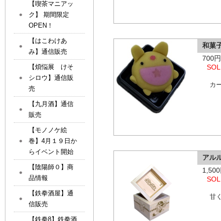
【喫茶マニアッ
ク】 期間限定
OPEN！
【はこわけあ
和菓
み】通信販売
700
【煩悩展 けそ
SOL
シロウ】通信販
カ
売
【九月酒】通信
販売
【モノノケ絵
巻】4月１９日か
らイベント開始
アル
【陰陽師０】商
1,5
品情報
SOL
【鉄拳酒屋】通
甘
信販売
【鉄拳8】鉄拳酒