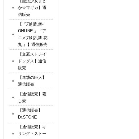
【魔法少女まど
か☆マギカ】通
信販売
【『刀剣乱舞-
ONLINE-』『ア
ニメ刀剣乱舞-花
丸-』】通信販売
【文豪ストレイ
ドッグス】通信
販売
【進撃の巨人】
通信販売
【通信販売】殺
し愛
【通信販売】
Dr.STONE
【通信販売】キ
リング・ストー