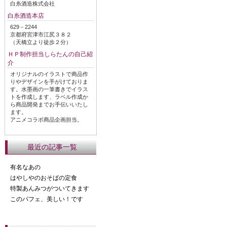
白糸酒造株式会社
白糸酒造本店
629－2244
京都府宮津市江尻３８２
（天橋立より徒歩２分）
ＨＰ制作担当しらたんの自己紹
介
オリジナルのイラストで商品作
りやデザインを手がけておりま
す。水墨画の一筆書きでイラス
トを作成します、ラベル作成か
ら商品開発までお手伝いいたし
ます。
アニメコラボ商品企画担当。
最近の記事一覧
有名なあの
はやしやのおそばの定食
特製あんみつがついてきます
このパフェ、美しい！です