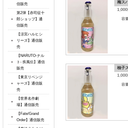
梅ス
信販売
1,0
第2弾【赤司征十
郎ショップ】通
容量
信販売
【涼宮ハルヒシ
リーズ】通信販
売
【NARUTO-ナル
ト- 疾風伝】通信
柚子
販売
1,0
【東京リベンジ
ャーズ】通信販
容量
売
【世界名作劇
場】通信販売
【Fate/Grand
Order】通信販売