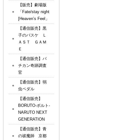
【販売】劇場版
「Fate/stay night
[Heaven’s Feel」
【通信販売】黒
子のバスケ Ｌ
ＡＳＴ ＧＡＭ
Ｅ
【通信販売】バ
チカン奇跡調査
官
【通信販売】弱
虫ペダル
【通信販売】
BORUTO-ボルト-
NARUTO NEXT
GENERATION
【通信販売】青
の祓魔師 京都