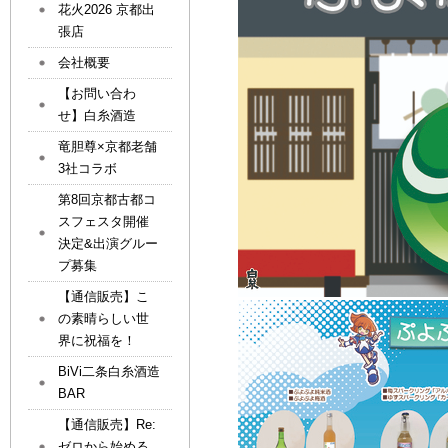
花火2026 京都出
張店
会社概要
【お問い合わ
せ】白糸酒造
竜胆尊×京都老舗
3社コラボ
第8回京都古都コ
スフェスタ開催
決定&出演グルー
プ募集
【通信販売】こ
の素晴らしい世
界に祝福を！
BiVi二条白糸酒造
BAR
【通信販売】Re:
ゼロから始める