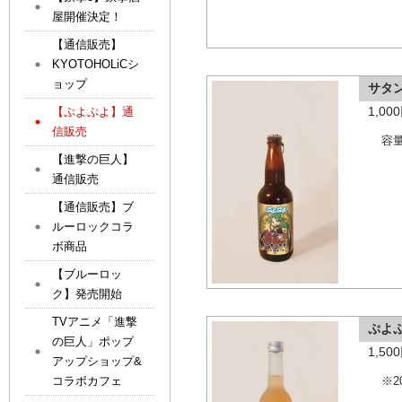
屋開催決定！
【通信販売】
KYOTOHOLiCシ
ョップ
サタ
1,0
【ぷよぷよ】通
信販売
容量
【進撃の巨人】
通信販売
【通信販売】ブ
ルーロックコラ
ボ商品
【ブルーロッ
ク】発売開始
TVアニメ「進撃
ぷよ
の巨人」ポップ
1,5
アップショップ&
コラボカフェ
※2