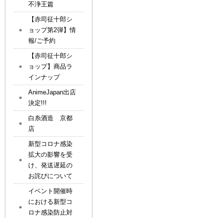
不浄王篇
【赤司征十郎シ
ョップ第2弾】情
報/ご予約
【赤司征十郎シ
ョップ】商品ラ
インナップ
AnimeJapan出店
決定!!!
白糸酒造 京都
店
新型コロナ感染
拡大の影響を受
け、発送遅延の
お詫びについて
イベント開催時
における新型コ
ロナ感染防止対