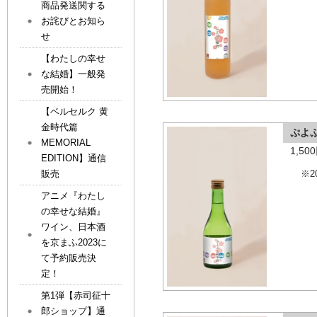
商品発送関する
お詫びとお知ら
せ
【わたしの幸せ
な結婚】一般発
売開始！
【ベルセルク 黄
金時代篇
ぷよ
MEMORIAL
1,5
EDITION】通信
販売
※2
アニメ『わたし
の幸せな結婚』
ワイン、日本酒
を京まふ2023に
て予約販売決
定！
第1弾【赤司征十
郎ショップ】通