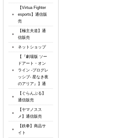
【Virtua Fighter
esports】通信販
売
【極主夫道】通
信販売
ネットショップ
【『劇場版 ソー
ドアート・オン
ライン -プログレ
ッシブ- 星なき夜
のアリア』】通
【ぐらんぶる】
通信販売
【ヤマノスス
メ】通信販売
【鉄拳】商品サ
イト