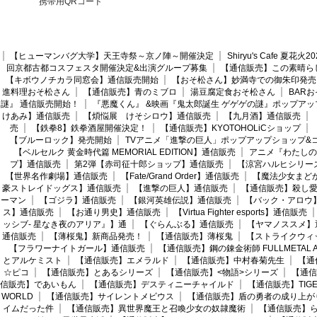
携帯用QRコード
【ヒューマンバグ大学】天王寺祭～京ノ陣～開催決定
Shiryu's Cafe 夏花
回京都古都コスフェスタ開催決定&出演グループ募集
【通信販売】この素晴ら
【キボウノチカラ同窓会】通信販売開始
【おそ松さん】妙満寺での御朱印発売
進料理おそ松さん
【通信販売】青のミブロ
湯豆腐定食おそ松さん
BAR
謎』 通信販売開始！
『悪魔くん』 &映画『鬼太郎誕生 ゲゲゲの謎』ポップアッ
けあみ】通信販売
【煩悩展 けそシロウ】通信販売
【九月酒】通信販売
売
【鉄拳8】鉄拳酒屋開催決定！
【通信販売】KYOTOHOLiCショップ
【ブルーロック】発売開始
TVアニメ「進撃の巨人」ポップアップショップ&
【ベルセルク 黄金時代篇 MEMORIAL EDITION】通信販売
アニメ『わたしの
プ】通信販売
第2弾【赤司征十郎ショップ】通信販売
【涼宮ハルヒシリー
【世界名作劇場】通信販売
【Fate/Grand Order】通信販売
【魔法少女まど
豪ストレイドッグス】通信販売
【進撃の巨人】通信販売
【通信販売】殺し
ーマン
【ゴジラ】通信販売
【銀河英雄伝説】通信販売
【バック・アロウ
ス】通信販売
【お通り男史】通信販売
【Virtua Fighter esports】通信販売
ッシブ- 星なき夜のアリア』】通
【ぐらんぶる】通信販売
【ヤマノススメ】
通信販売
【薄桜鬼】新商品発売！
【通信販売】薄桜鬼
【ストライクウィ
【フラワーナイトガール】通信販売
【通信販売】鋼の錬金術師 FULLMETAL AL
とアルケミスト
【通信販売】エメラルド
【通信販売】中村春菊先生
【通
☆ピコ
【通信販売】とあるシリーズ
【通信販売】<物語>シリーズ
【通信
信販売】であいもん
【通信販売】デスティニーチャイルド
【通信販売】TIGER
WORLD
【通信販売】サイレントメビウス
【通信販売】盾の勇者の成り上が
イムだった件
【通信販売】異世界魔王と召喚少女の奴隷魔術
【通信販売】ら