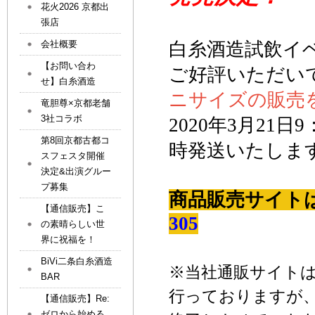
花火2026 京都出
張店
会社概要
白糸酒造試飲イ
【お問い合わ
ご好評いただい
せ】白糸酒造
ニサイズの
販売
竜胆尊×京都老舗
3社コラボ
2020
年
3
月
21
日
9
第8回京都古都コ
時発送いたしま
スフェスタ開催
決定&出演グルー
プ募集
商品販売サイト
【通信販売】こ
305
の素晴らしい世
界に祝福を！
BiVi二条白糸酒造
※
当社通販サイト
BAR
行っておりますが
【通信販売】Re:
ゼロから始める