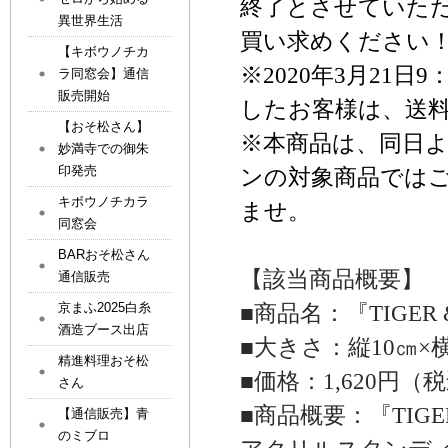
終了とさせていた
異世界生活
買い求めください
【キボウノチカ
※2020
年
3
月
21
日
9
ラ同窓会】通信
販売開始
したお客様は、送
【おそ松さん】
※
本商品は、同日
妙満寺での御朱
印発売
ンの対象商品では
キボウノチカラ
ませ。
同窓会
BARおそ松さん
【
該当
商品概要】
通信販売
京まふ2025白糸
■商品名
：
『TIGER
酒造ブース出店
■大きさ：縦
10
㎝
×
精進料理おそ松
■価格：
1,620
円（税
さん
■商品概要：
『TIGE
【通信販売】青
のミブロ