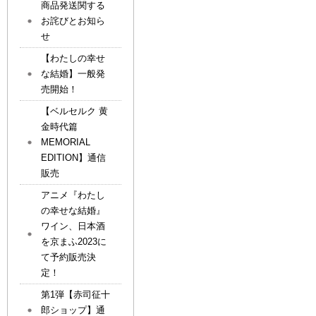
商品発送関する
お詫びとお知ら
せ
【わたしの幸せ
な結婚】一般発
売開始！
【ベルセルク 黄
金時代篇
MEMORIAL
EDITION】通信
販売
アニメ『わたし
の幸せな結婚』
ワイン、日本酒
を京まふ2023に
て予約販売決
定！
第1弾【赤司征十
郎ショップ】通