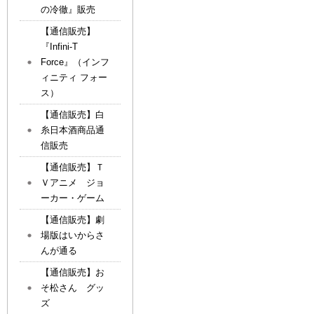
の冷徹』販売
【通信販売】
『Infini-T
Force』（インフ
ィニティ フォー
ス）
【通信販売】白
糸日本酒商品通
信販売
【通信販売】Ｔ
Ｖアニメ ジョ
ーカー・ゲーム
【通信販売】劇
場版はいからさ
んが通る
【通信販売】お
そ松さん グッ
ズ