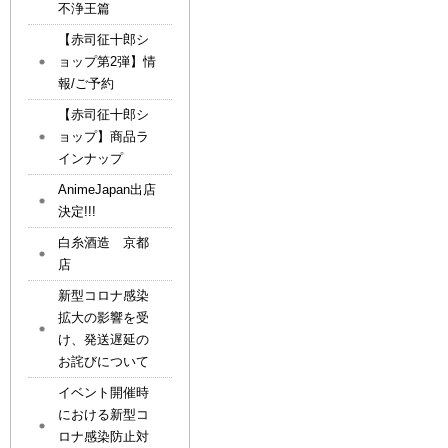
不浄王篇
【赤司征十郎シ
ョップ第2弾】情
報/ご予約
【赤司征十郎シ
ョップ】商品ラ
インナップ
AnimeJapan出店
決定!!!
白糸酒造 京都
店
新型コロナ感染
拡大の影響を受
け、発送遅延の
お詫びについて
イベント開催時
における新型コ
ロナ感染防止対