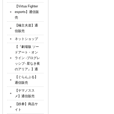
【Virtua Fighter
esports】通信販
売
【極主夫道】通
信販売
ネットショップ
【『劇場版 ソー
ドアート・オン
ライン -プログレ
ッシブ- 星なき夜
のアリア』】通
【ぐらんぶる】
通信販売
【ヤマノスス
メ】通信販売
【鉄拳】商品サ
イト