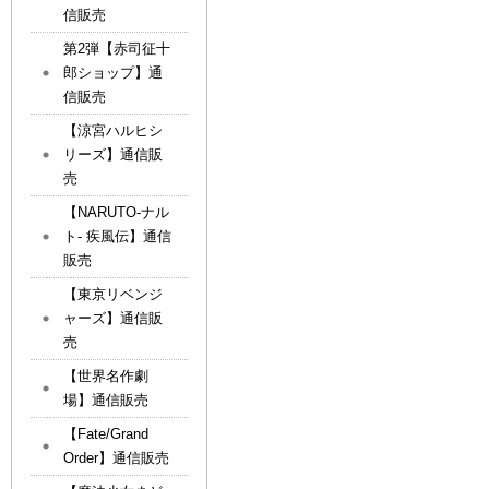
信販売
第2弾【赤司征十
郎ショップ】通
信販売
【涼宮ハルヒシ
リーズ】通信販
売
【NARUTO-ナル
ト- 疾風伝】通信
販売
【東京リベンジ
ャーズ】通信販
売
【世界名作劇
場】通信販売
【Fate/Grand
Order】通信販売