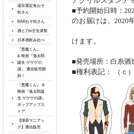
アクリルスタンデ
湯豆腐定食おそ
■
予約開始
日時：
20
松さん
のお届けは、
2020
BARおそ松さん
酒と刀in壬生菜祭
けます。
日本酒飲み比べ
『悪魔くん』
& 映画『鬼太郎
■発売場所：白糸酒
誕生 ゲゲゲの
謎』 通信販売開
■
権利表記：
（ｃ
始！
『悪魔くん』 &
映画『鬼太郎誕
生 ゲゲゲの謎』
ポップアップス
トア
【喫茶マニアッ
ク】通信販売