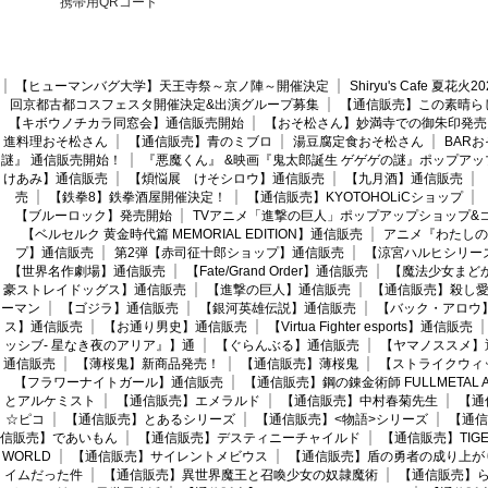
携帯用QRコード
【ヒューマンバグ大学】天王寺祭～京ノ陣～開催決定
Shiryu's Cafe 夏花
回京都古都コスフェスタ開催決定&出演グループ募集
【通信販売】この素晴ら
【キボウノチカラ同窓会】通信販売開始
【おそ松さん】妙満寺での御朱印発売
進料理おそ松さん
【通信販売】青のミブロ
湯豆腐定食おそ松さん
BAR
謎』 通信販売開始！
『悪魔くん』 &映画『鬼太郎誕生 ゲゲゲの謎』ポップアッ
けあみ】通信販売
【煩悩展 けそシロウ】通信販売
【九月酒】通信販売
売
【鉄拳8】鉄拳酒屋開催決定！
【通信販売】KYOTOHOLiCショップ
【ブルーロック】発売開始
TVアニメ「進撃の巨人」ポップアップショップ&
【ベルセルク 黄金時代篇 MEMORIAL EDITION】通信販売
アニメ『わたしの
プ】通信販売
第2弾【赤司征十郎ショップ】通信販売
【涼宮ハルヒシリー
【世界名作劇場】通信販売
【Fate/Grand Order】通信販売
【魔法少女まど
豪ストレイドッグス】通信販売
【進撃の巨人】通信販売
【通信販売】殺し
ーマン
【ゴジラ】通信販売
【銀河英雄伝説】通信販売
【バック・アロウ
ス】通信販売
【お通り男史】通信販売
【Virtua Fighter esports】通信販売
ッシブ- 星なき夜のアリア』】通
【ぐらんぶる】通信販売
【ヤマノススメ】
通信販売
【薄桜鬼】新商品発売！
【通信販売】薄桜鬼
【ストライクウィ
【フラワーナイトガール】通信販売
【通信販売】鋼の錬金術師 FULLMETAL AL
とアルケミスト
【通信販売】エメラルド
【通信販売】中村春菊先生
【通
☆ピコ
【通信販売】とあるシリーズ
【通信販売】<物語>シリーズ
【通信
信販売】であいもん
【通信販売】デスティニーチャイルド
【通信販売】TIGER
WORLD
【通信販売】サイレントメビウス
【通信販売】盾の勇者の成り上が
イムだった件
【通信販売】異世界魔王と召喚少女の奴隷魔術
【通信販売】ら