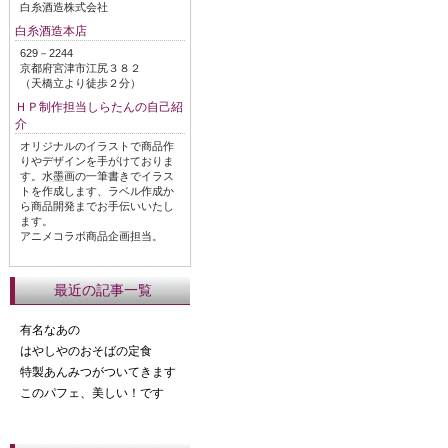
白糸酒造株式会社
白糸酒造本店
629－2244
京都府宮津市江尻３８２
（天橋立より徒歩２分）
ＨＰ制作担当しらたんの自己紹
介
オリジナルのイラストで商品作
りやデザインを手がけておりま
す。水墨画の一筆書きでイラス
トを作成します、ラベル作成か
ら商品開発までお手伝いいたし
ます。
アニメコラボ商品企画担当。
最近の記事一覧
有名なあの
はやしやのおそばの定食
特製あんみつがついてきます
このパフェ、美しい！です