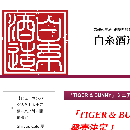
『TIGER & BUNNY』
【ヒューマンバ
グ大学】天王寺
祭～京ノ陣～開
『TIGER
& B
催決定
発売決定！
Shiryu's Cafe 夏