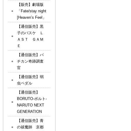
【販売】劇場版
「Fate/stay night
[Heaven’s Feel」
【通信販売】黒
子のバスケ Ｌ
ＡＳＴ ＧＡＭ
Ｅ
【通信販売】バ
チカン奇跡調査
官
【通信販売】弱
虫ペダル
【通信販売】
BORUTO-ボルト-
NARUTO NEXT
GENERATION
【通信販売】青
の祓魔師 京都