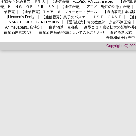
ゼロから始める異世界生活
【通信販売】Fate/EXTRA Last Encore
【通信販売】
売】ＫＩＮＧ ＯＦ ＰＲＩＳＭ
【通信販売】『アニメ 鬼灯の冷徹』販売
信販売
【通信販売】ＴＶアニメ ジョーカー・ゲーム
【通信販売】劇場版
[Heaven’s Feel」
【通信販売】黒子のバスケ ＬＡＳＴ ＧＡＭＥ
【通
NARUTO NEXT GENERATION
【通信販売】青の祓魔師 京都不浄王篇
AnimeJapan出店決定!!!
白糸酒造 京都店
新型コロナ感染拡大の影響を受
白糸酒造株式会社
白糸酒造商品発売についてのおことわり
白糸酒造公式ｔ
妖怪和菓子販売中
Copyright (C) 2008