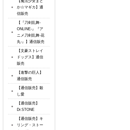
【魔法少女まど
か☆マギカ】通
信販売
【『刀剣乱舞-
ONLINE-』『ア
ニメ刀剣乱舞-花
丸-』】通信販売
【文豪ストレイ
ドッグス】通信
販売
【進撃の巨人】
通信販売
【通信販売】殺
し愛
【通信販売】
Dr.STONE
【通信販売】キ
リング・ストー