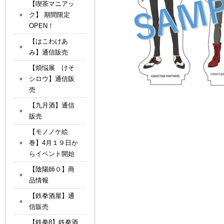
【喫茶マニアッ
ク】 期間限定
OPEN！
【はこわけあ
み】通信販売
【煩悩展 けそ
シロウ】通信販
売
【九月酒】通信
販売
【モノノケ絵
巻】4月１９日か
らイベント開始
【陰陽師０】商
品情報
【鉄拳酒屋】通
信販売
【鉄拳8】鉄拳酒