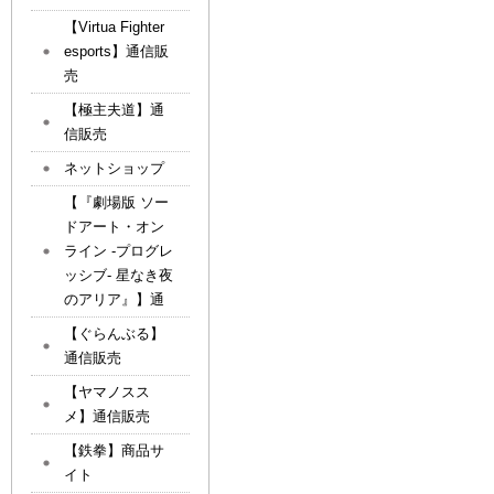
【Virtua Fighter
esports】通信販
売
【極主夫道】通
信販売
ネットショップ
【『劇場版 ソー
ドアート・オン
ライン -プログレ
ッシブ- 星なき夜
のアリア』】通
【ぐらんぶる】
通信販売
【ヤマノスス
メ】通信販売
【鉄拳】商品サ
イト