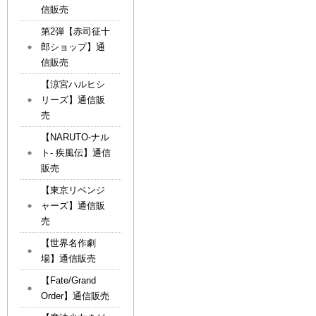
信販売
第2弾【赤司征十
郎ショップ】通
信販売
【涼宮ハルヒシ
リーズ】通信販
売
【NARUTO-ナル
ト- 疾風伝】通信
販売
【東京リベンジ
ャーズ】通信販
売
【世界名作劇
場】通信販売
【Fate/Grand
Order】通信販売