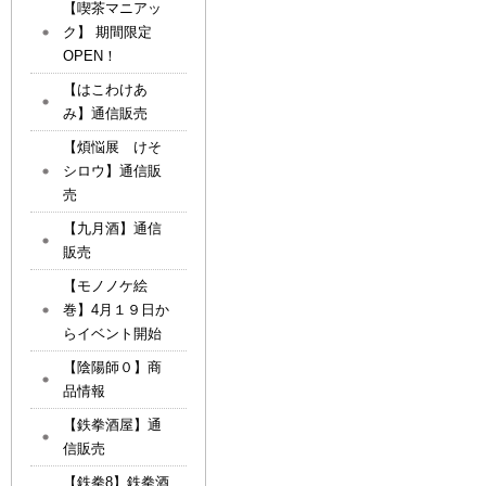
【喫茶マニアッ
ク】 期間限定
OPEN！
【はこわけあ
み】通信販売
【煩悩展 けそ
シロウ】通信販
売
【九月酒】通信
販売
【モノノケ絵
巻】4月１９日か
らイベント開始
【陰陽師０】商
品情報
【鉄拳酒屋】通
信販売
【鉄拳8】鉄拳酒