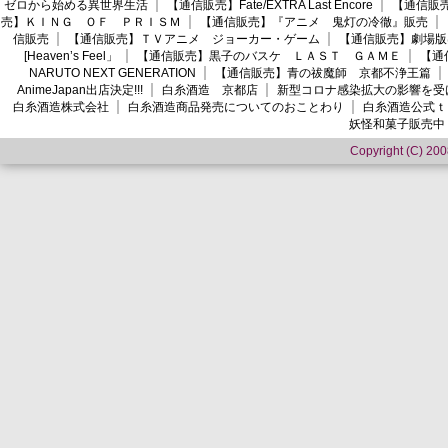
ゼロから始める異世界生活
【通信販売】Fate/EXTRA Last Encore
【通信販売】
売】ＫＩＮＧ ＯＦ ＰＲＩＳＭ
【通信販売】『アニメ 鬼灯の冷徹』販売
信販売
【通信販売】ＴＶアニメ ジョーカー・ゲーム
【通信販売】劇場版
[Heaven’s Feel」
【通信販売】黒子のバスケ ＬＡＳＴ ＧＡＭＥ
【通
NARUTO NEXT GENERATION
【通信販売】青の祓魔師 京都不浄王篇
AnimeJapan出店決定!!!
白糸酒造 京都店
新型コロナ感染拡大の影響を受
白糸酒造株式会社
白糸酒造商品発売についてのおことわり
白糸酒造公式ｔ
妖怪和菓子販売中
Copyright (C) 2008