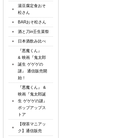
湯豆腐定食おそ
松さん
BARおそ松さん
酒と刀in壬生菜祭
日本酒飲み比べ
『悪魔くん』
& 映画『鬼太郎
誕生 ゲゲゲの
謎』 通信販売開
始！
『悪魔くん』 &
映画『鬼太郎誕
生 ゲゲゲの謎』
ポップアップス
トア
【喫茶マニアッ
ク】通信販売