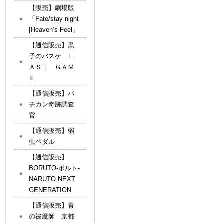
【販売】劇場版
「Fate/stay night
[Heaven’s Feel」
【通信販売】黒
子のバスケ Ｌ
ＡＳＴ ＧＡＭ
Ｅ
【通信販売】バ
チカン奇跡調査
官
【通信販売】弱
虫ペダル
【通信販売】
BORUTO-ボルト-
NARUTO NEXT
GENERATION
【通信販売】青
の祓魔師 京都