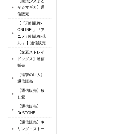
【魔法少女まど
か☆マギカ】通
信販売
【『刀剣乱舞-
ONLINE-』『ア
ニメ刀剣乱舞-花
丸-』】通信販売
【文豪ストレイ
ドッグス】通信
販売
【進撃の巨人】
通信販売
【通信販売】殺
し愛
【通信販売】
Dr.STONE
【通信販売】キ
リング・ストー