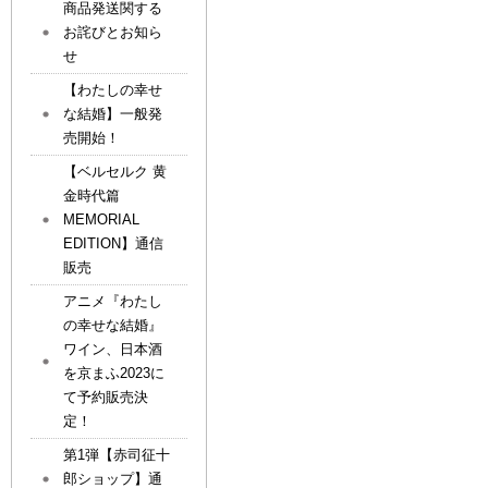
商品発送関する
お詫びとお知ら
せ
【わたしの幸せ
な結婚】一般発
売開始！
【ベルセルク 黄
金時代篇
MEMORIAL
EDITION】通信
販売
アニメ『わたし
の幸せな結婚』
ワイン、日本酒
を京まふ2023に
て予約販売決
定！
第1弾【赤司征十
郎ショップ】通