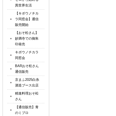
異世界生活
【キボウノチカ
ラ同窓会】通信
販売開始
【おそ松さん】
妙満寺での御朱
印発売
キボウノチカラ
同窓会
BARおそ松さん
通信販売
京まふ2025白糸
酒造ブース出店
精進料理おそ松
さん
【通信販売】青
のミブロ