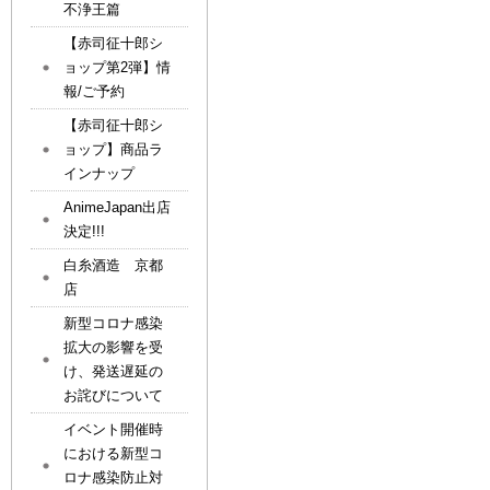
不浄王篇
【赤司征十郎シ
ョップ第2弾】情
報/ご予約
【赤司征十郎シ
ョップ】商品ラ
インナップ
AnimeJapan出店
決定!!!
白糸酒造 京都
店
新型コロナ感染
拡大の影響を受
け、発送遅延の
お詫びについて
イベント開催時
における新型コ
ロナ感染防止対