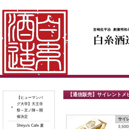
【通信販売】サイレントメ
【ヒューマンバ
グ大学】天王寺
祭～京ノ陣～開
催決定
サイ
Shiryu's Cafe 夏
3,5