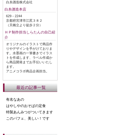
白糸酒造株式会社
白糸酒造本店
629－2244
京都府宮津市江尻３８２
（天橋立より徒歩２分）
ＨＰ制作担当しらたんの自己紹
介
オリジナルのイラストで商品作
りやデザインを手がけておりま
す。水墨画の一筆書きでイラス
トを作成します、ラベル作成か
ら商品開発までお手伝いいたし
ます。
アニメコラボ商品企画担当。
最近の記事一覧
有名なあの
はやしやのおそばの定食
特製あんみつがついてきます
このパフェ、美しい！です