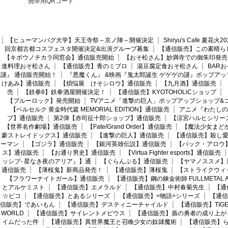
携帯用QRコード
【ヒューマンバグ大学】天王寺祭～京ノ陣～開催決定
Shiryu's Cafe 夏花
回京都古都コスフェスタ開催決定&出演グループ募集
【通信販売】この素晴ら
【キボウノチカラ同窓会】通信販売開始
【おそ松さん】妙満寺での御朱印発売
進料理おそ松さん
【通信販売】青のミブロ
湯豆腐定食おそ松さん
BAR
謎』 通信販売開始！
『悪魔くん』 &映画『鬼太郎誕生 ゲゲゲの謎』ポップアッ
けあみ】通信販売
【煩悩展 けそシロウ】通信販売
【九月酒】通信販売
売
【鉄拳8】鉄拳酒屋開催決定！
【通信販売】KYOTOHOLiCショップ
【ブルーロック】発売開始
TVアニメ「進撃の巨人」ポップアップショップ&
【ベルセルク 黄金時代篇 MEMORIAL EDITION】通信販売
アニメ『わたしの
プ】通信販売
第2弾【赤司征十郎ショップ】通信販売
【涼宮ハルヒシリー
【世界名作劇場】通信販売
【Fate/Grand Order】通信販売
【魔法少女まど
豪ストレイドッグス】通信販売
【進撃の巨人】通信販売
【通信販売】殺し
ーマン
【ゴジラ】通信販売
【銀河英雄伝説】通信販売
【バック・アロウ
ス】通信販売
【お通り男史】通信販売
【Virtua Fighter esports】通信販売
ッシブ- 星なき夜のアリア』】通
【ぐらんぶる】通信販売
【ヤマノススメ】
通信販売
【薄桜鬼】新商品発売！
【通信販売】薄桜鬼
【ストライクウィ
【フラワーナイトガール】通信販売
【通信販売】鋼の錬金術師 FULLMETAL AL
とアルケミスト
【通信販売】エメラルド
【通信販売】中村春菊先生
【通
☆ピコ
【通信販売】とあるシリーズ
【通信販売】<物語>シリーズ
【通信
信販売】であいもん
【通信販売】デスティニーチャイルド
【通信販売】TIGER
WORLD
【通信販売】サイレントメビウス
【通信販売】盾の勇者の成り上が
イムだった件
【通信販売】異世界魔王と召喚少女の奴隷魔術
【通信販売】ら