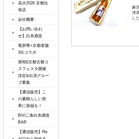
花火2026 京都出
麻
張店
津
し
会社概要
【お問い合わ
せ】白糸酒造
竜胆尊×京都老舗
3社コラボ
第8回京都古都コ
スフェスタ開催
決定&出演グルー
プ募集
【通信販売】こ
の素晴らしい世
界に祝福を！
BiVi二条白糸酒造
BAR
【通信販売】Re:
ゼロから始める