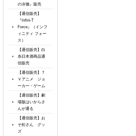
の冷徹』販売
【通信販売】
『Infini-T
Force』（インフ
ィニティ フォー
ス）
【通信販売】白
糸日本酒商品通
信販売
【通信販売】Ｔ
Ｖアニメ ジョ
ーカー・ゲーム
【通信販売】劇
場版はいからさ
んが通る
【通信販売】お
そ松さん グッ
ズ