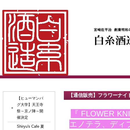
【通信販売】フラワーナイ
【ヒューマンバ
グ大学】天王寺
祭～京ノ陣～開
『 FLOWER K
催決定
エノテラ、ディ
Shiryu's Cafe 夏