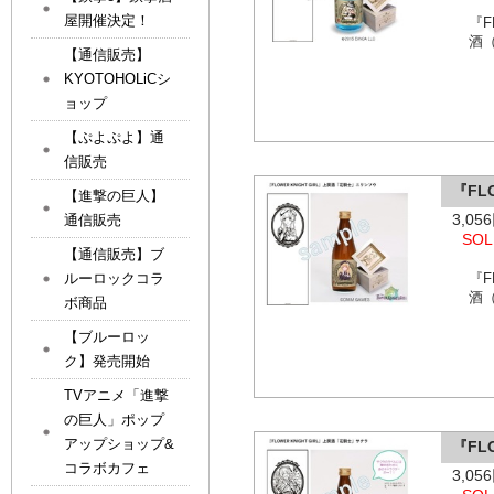
屋開催決定！
『F
酒
【通信販売】
KYOTOHOLiCシ
ョップ
【ぷよぷよ】通
信販売
『FL
【進撃の巨人】
3,0
通信販売
SOL
【通信販売】ブ
ルーロックコラ
『F
酒
ボ商品
【ブルーロッ
ク】発売開始
TVアニメ「進撃
の巨人」ポップ
アップショップ&
『FL
コラボカフェ
3,0