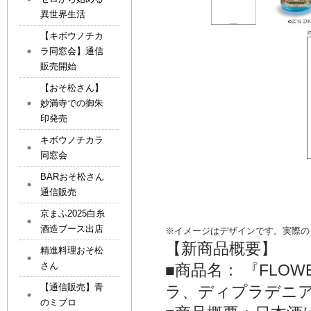
異世界生活
【キボウノチカ
ラ同窓会】通信
販売開始
【おそ松さん】
妙満寺での御朱
印発売
キボウノチカラ
同窓会
BARおそ松さん
通信販売
京まふ2025白糸
酒造ブース出店
※イメージはデザインです。実際の
【新商品概要】
精進料理おそ松
さん
■商品名： 『FLOW
【通信販売】青
ラ、ディプラデニ
のミブロ