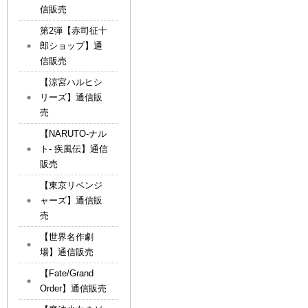
信販売
第2弾【赤司征十
郎ショップ】通
信販売
【涼宮ハルヒシ
リーズ】通信販
売
【NARUTO-ナル
ト- 疾風伝】通信
販売
【東京リベンジ
ャーズ】通信販
売
【世界名作劇
場】通信販売
【Fate/Grand
Order】通信販売