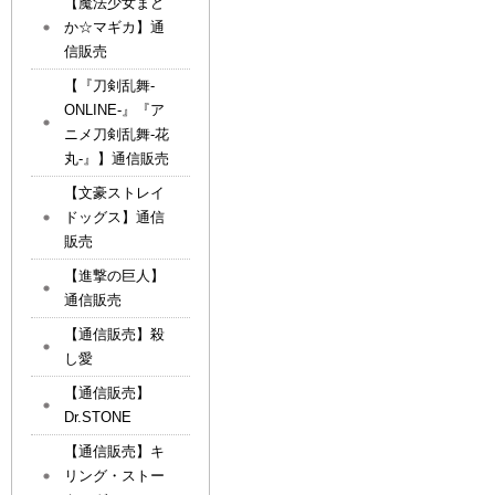
【魔法少女まど
か☆マギカ】通
信販売
【『刀剣乱舞-
ONLINE-』『ア
ニメ刀剣乱舞-花
丸-』】通信販売
【文豪ストレイ
ドッグス】通信
販売
【進撃の巨人】
通信販売
【通信販売】殺
し愛
【通信販売】
Dr.STONE
【通信販売】キ
リング・ストー