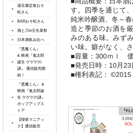
■商品概要：日本酒
湯豆腐定食おそ
す。四季を通じて
松さん
純米吟醸酒、冬～春
BARおそ松さん
造と季節のお酒を
酒と刀in壬生菜祭
みのある味。みず
日本酒飲み比べ
い味。癖がなく、
『悪魔くん』
■容量：300ｍｌ 価
& 映画『鬼太郎
誕生 ゲゲゲの
■発売日時：10月23
謎』 通信販売開
■権利表記： ©2015 
始！
『悪魔くん』 &
映画『鬼太郎誕
生 ゲゲゲの謎』
ポップアップス
トア
『FL
3,0
【喫茶マニアッ
SOL
ク】通信販売