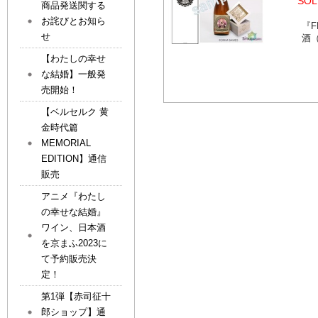
SOL
商品発送関する
お詫びとお知ら
『F
せ
酒
【わたしの幸せ
な結婚】一般発
売開始！
【ベルセルク 黄
金時代篇
MEMORIAL
EDITION】通信
販売
アニメ『わたし
の幸せな結婚』
ワイン、日本酒
を京まふ2023に
て予約販売決
定！
第1弾【赤司征十
郎ショップ】通