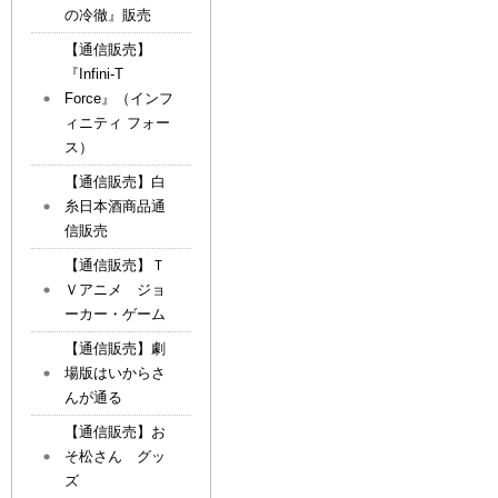
の冷徹』販売
【通信販売】
『Infini-T
Force』（インフ
ィニティ フォー
ス）
【通信販売】白
糸日本酒商品通
信販売
【通信販売】Ｔ
Ｖアニメ ジョ
ーカー・ゲーム
【通信販売】劇
場版はいからさ
んが通る
【通信販売】お
そ松さん グッ
ズ