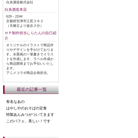
白糸酒造株式会社
白糸酒造本店
629－2244
京都府宮津市江尻３８２
（天橋立より徒歩２分）
ＨＰ制作担当しらたんの自己紹
介
オリジナルのイラストで商品作
りやデザインを手がけておりま
す。水墨画の一筆書きでイラス
トを作成します、ラベル作成か
ら商品開発までお手伝いいたし
ます。
アニメコラボ商品企画担当。
最近の記事一覧
有名なあの
はやしやのおそばの定食
特製あんみつがついてきます
このパフェ、美しい！です