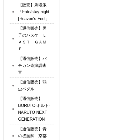
【販売】劇場版
「Fate/stay night
[Heaven’s Feel」
【通信販売】黒
子のバスケ Ｌ
ＡＳＴ ＧＡＭ
Ｅ
【通信販売】バ
チカン奇跡調査
官
【通信販売】弱
虫ペダル
【通信販売】
BORUTO-ボルト-
NARUTO NEXT
GENERATION
【通信販売】青
の祓魔師 京都