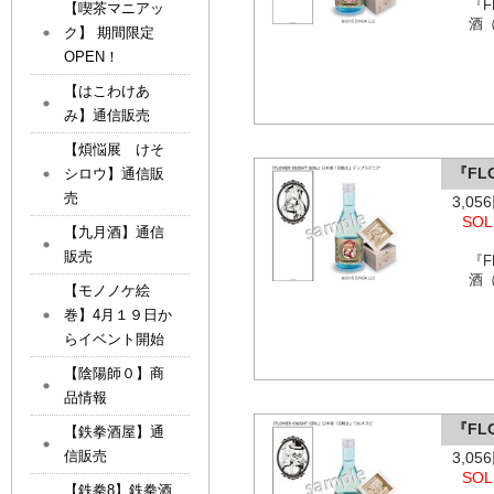
『F
【喫茶マニアッ
酒
ク】 期間限定
OPEN！
【はこわけあ
み】通信販売
【煩悩展 けそ
『FL
シロウ】通信販
売
3,0
SOL
【九月酒】通信
販売
『F
酒
【モノノケ絵
巻】4月１９日か
らイベント開始
【陰陽師０】商
品情報
『FL
【鉄拳酒屋】通
信販売
3,0
SOL
【鉄拳8】鉄拳酒