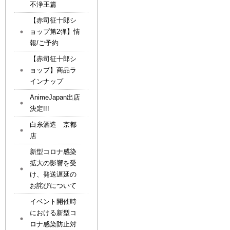
不浄王篇
【赤司征十郎シ
ョップ第2弾】情
報/ご予約
【赤司征十郎シ
ョップ】商品ラ
インナップ
AnimeJapan出店
決定!!!
白糸酒造 京都
店
新型コロナ感染
拡大の影響を受
け、発送遅延の
お詫びについて
イベント開催時
における新型コ
ロナ感染防止対