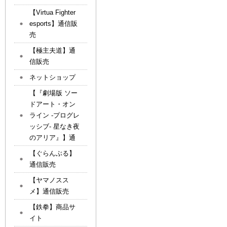
【Virtua Fighter
esports】通信販
売
【極主夫道】通
信販売
ネットショップ
【『劇場版 ソー
ドアート・オン
ライン -プログレ
ッシブ- 星なき夜
のアリア』】通
【ぐらんぶる】
通信販売
【ヤマノスス
メ】通信販売
【鉄拳】商品サ
イト