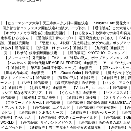
携帯用QRコード
【ヒューマンバグ大学】天王寺祭～京ノ陣～開催決定
Shiryu's Cafe 夏花
回京都古都コスフェスタ開催決定&出演グループ募集
【通信販売】この素晴ら
【キボウノチカラ同窓会】通信販売開始
【おそ松さん】妙満寺での御朱印発売
進料理おそ松さん
【通信販売】青のミブロ
湯豆腐定食おそ松さん
BAR
謎』 通信販売開始！
『悪魔くん』 &映画『鬼太郎誕生 ゲゲゲの謎』ポップアッ
けあみ】通信販売
【煩悩展 けそシロウ】通信販売
【九月酒】通信販売
売
【鉄拳8】鉄拳酒屋開催決定！
【通信販売】KYOTOHOLiCショップ
【ブルーロック】発売開始
TVアニメ「進撃の巨人」ポップアップショップ&
【ベルセルク 黄金時代篇 MEMORIAL EDITION】通信販売
アニメ『わたしの
プ】通信販売
第2弾【赤司征十郎ショップ】通信販売
【涼宮ハルヒシリー
【世界名作劇場】通信販売
【Fate/Grand Order】通信販売
【魔法少女まど
豪ストレイドッグス】通信販売
【進撃の巨人】通信販売
【通信販売】殺し
ーマン
【ゴジラ】通信販売
【銀河英雄伝説】通信販売
【バック・アロウ
ス】通信販売
【お通り男史】通信販売
【Virtua Fighter esports】通信販売
ッシブ- 星なき夜のアリア』】通
【ぐらんぶる】通信販売
【ヤマノススメ】
通信販売
【薄桜鬼】新商品発売！
【通信販売】薄桜鬼
【ストライクウィ
【フラワーナイトガール】通信販売
【通信販売】鋼の錬金術師 FULLMETAL AL
とアルケミスト
【通信販売】エメラルド
【通信販売】中村春菊先生
【通
☆ピコ
【通信販売】とあるシリーズ
【通信販売】<物語>シリーズ
【通信
信販売】であいもん
【通信販売】デスティニーチャイルド
【通信販売】TIGER
WORLD
【通信販売】サイレントメビウス
【通信販売】盾の勇者の成り上が
イムだった件
【通信販売】異世界魔王と召喚少女の奴隷魔術
【通信販売】ら