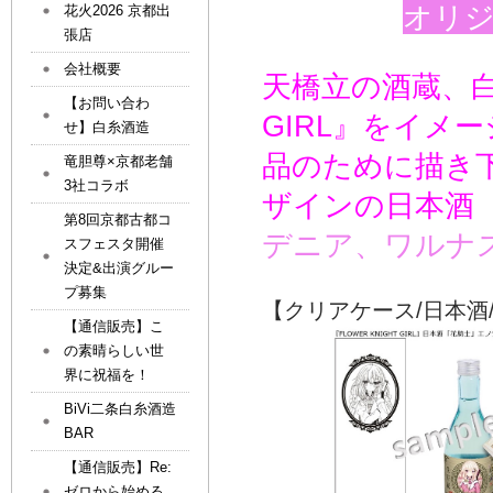
オリ
花火2026 京都出
張店
会社概要
天橋立の酒蔵、白糸
【お問い合わ
GIRL』をイメ
せ】白糸酒造
品のために描き
竜胆尊×京都老舗
3社コラボ
ザインの日本酒
第8回京都古都コ
デニア、ワルナ
スフェスタ開催
決定&出演グルー
プ募集
【クリアケース/
【通信販売】こ
の素晴らしい世
界に祝福を！
BiVi二条白糸酒造
BAR
【通信販売】Re:
ゼロから始める