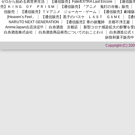
ゼロから始める異世界生活
【通信販売】Fate/EXTRA Last Encore
【通信販売】
売】ＫＩＮＧ ＯＦ ＰＲＩＳＭ
【通信販売】『アニメ 鬼灯の冷徹』販売
信販売
【通信販売】ＴＶアニメ ジョーカー・ゲーム
【通信販売】劇場版
[Heaven’s Feel」
【通信販売】黒子のバスケ ＬＡＳＴ ＧＡＭＥ
【通
NARUTO NEXT GENERATION
【通信販売】青の祓魔師 京都不浄王篇
AnimeJapan出店決定!!!
白糸酒造 京都店
新型コロナ感染拡大の影響を受
白糸酒造株式会社
白糸酒造商品発売についてのおことわり
白糸酒造公式ｔ
妖怪和菓子販売中
Copyright (C) 2008