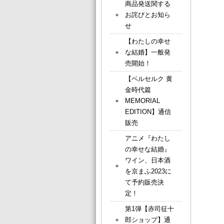
商品発送関する
お詫びとお知ら
せ
【わたしの幸せ
な結婚】一般発
売開始！
【ベルセルク 黄
金時代篇
MEMORIAL
EDITION】通信
販売
アニメ『わたし
の幸せな結婚』
ワイン、日本酒
を京まふ2023に
て予約販売決
定！
第1弾【赤司征十
郎ショップ】通