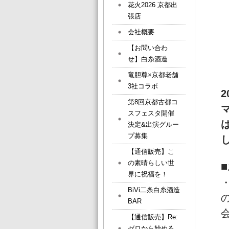
花火2026 京都出
張店
会社概要
【お問い合わ
せ】白糸酒造
竜胆尊×京都老舗
3社コラボ
第8回京都古都コ
スフェスタ開催
決定&出演グルー
プ募集
【通信販売】こ
の素晴らしい世
界に祝福を！
BiVi二条白糸酒造
BAR
【通信販売】Re:
ゼロから始める