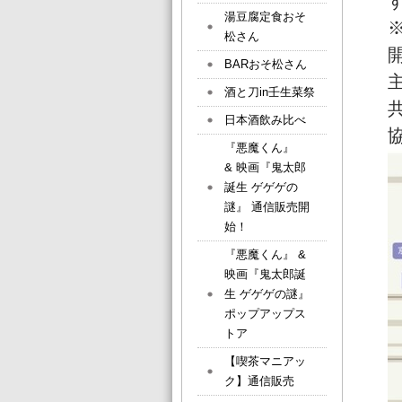
湯豆腐定食おそ
松さん
開
BARおそ松さん
酒と刀in壬生菜祭
日本酒飲み比べ
『悪魔くん』
& 映画『鬼太郎
誕生 ゲゲゲの
謎』 通信販売開
始！
『悪魔くん』 &
映画『鬼太郎誕
生 ゲゲゲの謎』
ポップアップス
トア
【喫茶マニアッ
ク】通信販売