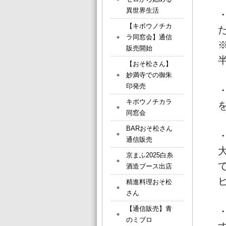
異世界生活
【キボウノチカ
ラ同窓会】通信
販売開始
【おそ松さん】
妙満寺での御朱
印発売
キボウノチカラ
同窓会
BARおそ松さん
通信販売
京まふ2025白糸
酒造ブース出店
精進料理おそ松
さん
【通信販売】青
のミブロ