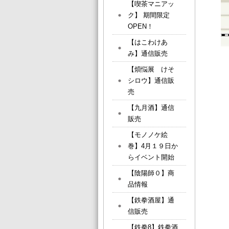
【喫茶マニアッ
ク】 期間限定
OPEN！
【はこわけあ
み】通信販売
【煩悩展 けそ
シロウ】通信販
売
【九月酒】通信
販売
【モノノケ絵
巻】4月１９日か
らイベント開始
【陰陽師０】商
品情報
【鉄拳酒屋】通
信販売
【鉄拳8】鉄拳酒