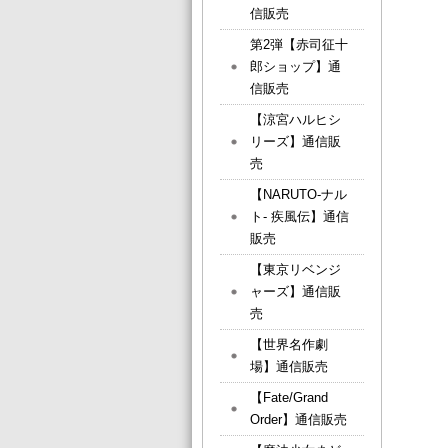
信販売
第2弾【赤司征十
郎ショップ】通
信販売
【涼宮ハルヒシ
リーズ】通信販
売
【NARUTO-ナル
ト- 疾風伝】通信
販売
【東京リベンジ
ャーズ】通信販
売
【世界名作劇
場】通信販売
【Fate/Grand
Order】通信販売