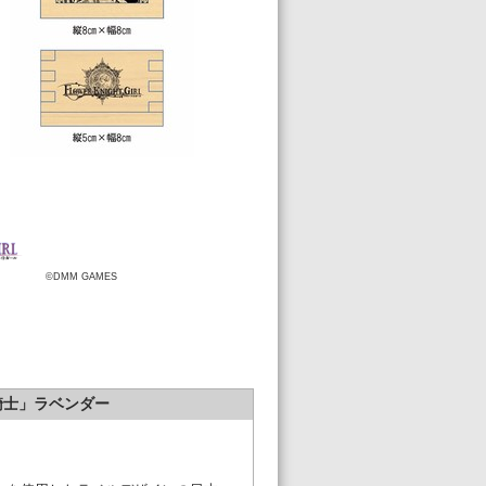
©DMM GAMES
花騎士」ラベンダー