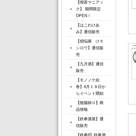
【喫茶マニアッ
ク】 期間限定
OPEN！
【はこわけあ
み】通信販売
【煩悩展 けそ
シロウ】通信販
売
【九月酒】通信
販売
【モノノケ絵
巻】4月１９日か
らイベント開始
【陰陽師０】商
品情報
【鉄拳酒屋】通
信販売
【鉄拳8】鉄拳酒