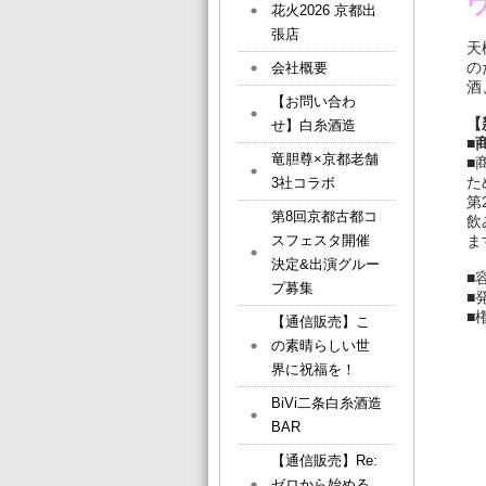
花火2026 京都出
張店
天
の
会社概要
酒
【お問い合わ
【
せ】白糸酒造
■
竜胆尊×京都老舗
■
た
3社コラボ
第
第8回京都古都コ
飲
スフェスタ開催
ま
決定&出演グルー
■
プ募集
■
■
【通信販売】こ
の素晴らしい世
界に祝福を！
BiVi二条白糸酒造
BAR
【通信販売】Re:
ゼロから始める