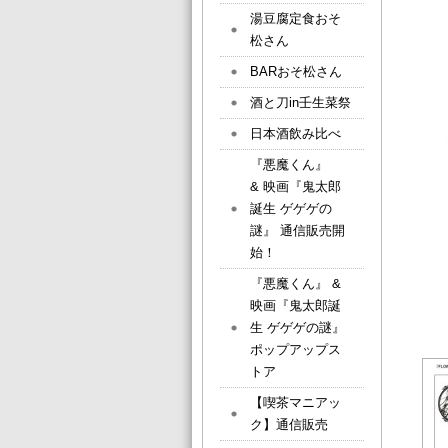
湯豆腐定食おそ
松さん
BARおそ松さん
酒と刀in壬生菜祭
日本酒飲み比べ
『悪魔くん』
& 映画『鬼太郎
誕生 ゲゲゲの
謎』 通信販売開
始！
『悪魔くん』 &
映画『鬼太郎誕
生 ゲゲゲの謎』
ポップアップス
トア
【喫茶マニアッ
ク】通信販売