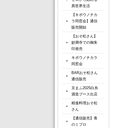
異世界生活
【キボウノチカ
ラ同窓会】通信
販売開始
【おそ松さん】
妙満寺での御朱
印発売
キボウノチカラ
同窓会
BARおそ松さん
通信販売
京まふ2025白糸
酒造ブース出店
精進料理おそ松
さん
【通信販売】青
のミブロ