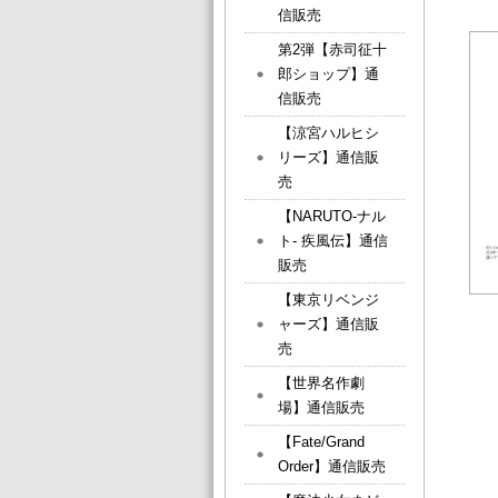
信販売
第2弾【赤司征十
郎ショップ】通
信販売
【涼宮ハルヒシ
リーズ】通信販
売
【NARUTO-ナル
ト- 疾風伝】通信
販売
【東京リベンジ
ャーズ】通信販
売
【世界名作劇
場】通信販売
【Fate/Grand
Order】通信販売