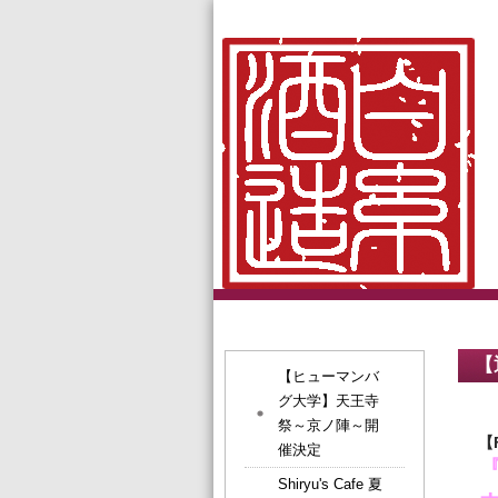
【
【ヒューマンバ
グ大学】天王寺
祭～京ノ陣～開
【
催決定
『
Shiryu's Cafe 夏