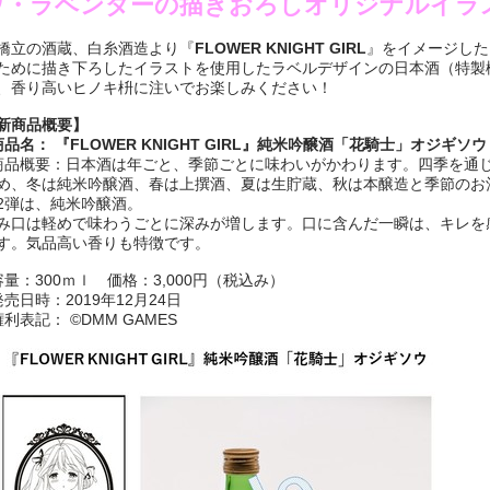
ウ・ラベンダーの描きおろしオリジナルイラ
橋立の酒蔵、白糸酒造より『
FLOWER KNIGHT GIRL
』をイメージした
ために描き下ろしたイラストを使用したラベルデザインの日本酒（特製
、香り高いヒノキ枡に注いでお楽しみください！
新商品概要】
商品名： 『
FLOWER KNIGHT GIRL』純米吟醸酒「花騎士」オジギソ
商品概要：日本酒は年ごと、季節ごとに味わいがかわります。四季を通
め、冬は純米吟醸酒、春は上撰酒、夏は生貯蔵、秋は本醸造と季節のお
2弾は、純米吟醸酒。
み口は軽めで味わうごとに深みが増します。口に含んだ一瞬は、キレを
す。気品高い香りも特徴です。
容量：300ｍｌ 価格：3,000円（税込み）
発売日時：2019年12月24日
権利表記： ©DMM GAMES