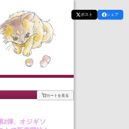
ポスト
シェア
カートを見る
第
2
弾、オジギソ