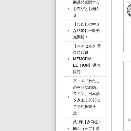
商品発送関する
お詫びとお知ら
せ
【わたしの幸せ
な結婚】一般発
売開始！
【ベルセルク 黄
金時代篇
MEMORIAL
EDITION】通信
販売
アニメ『わたし
の幸せな結婚』
ワイン、日本酒
を京まふ2023に
て予約販売決
定！
第1弾【赤司征十
郎ショップ】通