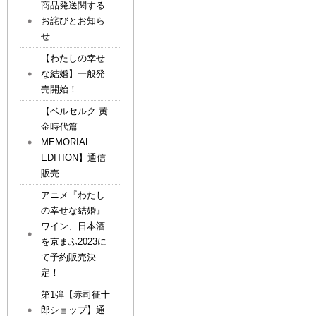
商品発送関する
お詫びとお知ら
せ
【わたしの幸せ
な結婚】一般発
売開始！
【ベルセルク 黄
金時代篇
MEMORIAL
EDITION】通信
販売
アニメ『わたし
の幸せな結婚』
ワイン、日本酒
を京まふ2023に
て予約販売決
定！
第1弾【赤司征十
郎ショップ】通