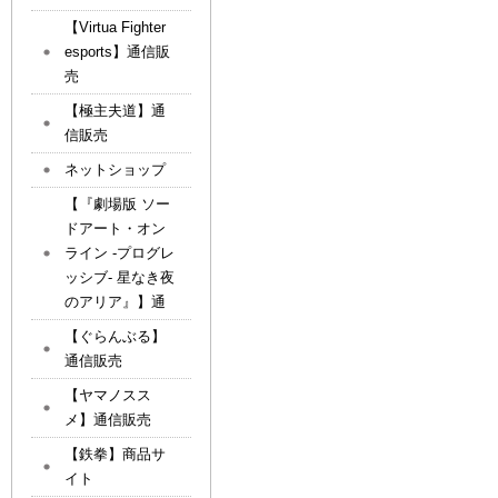
【Virtua Fighter
esports】通信販
売
【極主夫道】通
信販売
ネットショップ
【『劇場版 ソー
ドアート・オン
ライン -プログレ
ッシブ- 星なき夜
のアリア』】通
【ぐらんぶる】
通信販売
【ヤマノスス
メ】通信販売
【鉄拳】商品サ
イト