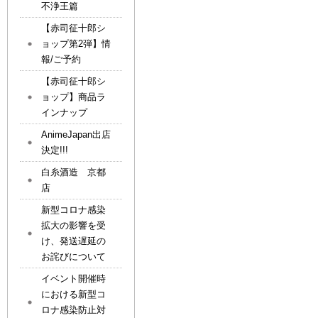
不浄王篇
【赤司征十郎シ
ョップ第2弾】情
報/ご予約
【赤司征十郎シ
ョップ】商品ラ
インナップ
AnimeJapan出店
決定!!!
白糸酒造 京都
店
新型コロナ感染
拡大の影響を受
け、発送遅延の
お詫びについて
イベント開催時
における新型コ
ロナ感染防止対