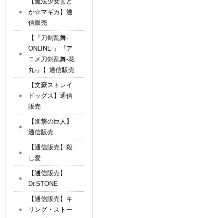
【魔法少女まど
か☆マギカ】通
信販売
【『刀剣乱舞-
ONLINE-』『ア
ニメ刀剣乱舞-花
丸-』】通信販売
【文豪ストレイ
ドッグス】通信
販売
【進撃の巨人】
通信販売
【通信販売】殺
し愛
【通信販売】
Dr.STONE
【通信販売】キ
リング・ストー