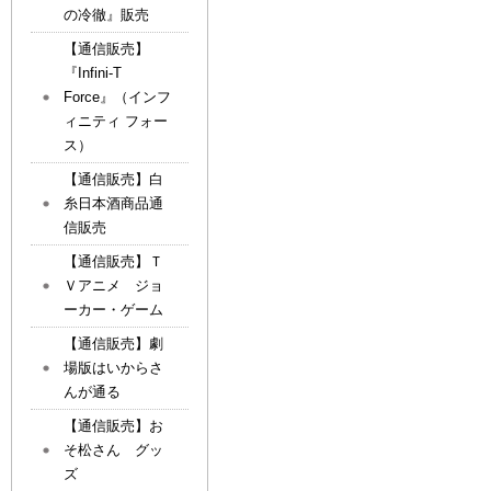
の冷徹』販売
【通信販売】
『Infini-T
Force』（インフ
ィニティ フォー
ス）
【通信販売】白
糸日本酒商品通
信販売
【通信販売】Ｔ
Ｖアニメ ジョ
ーカー・ゲーム
【通信販売】劇
場版はいからさ
んが通る
【通信販売】お
そ松さん グッ
ズ