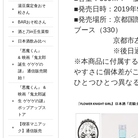
湯豆腐定食おそ
■発売日時：2019年
松さん
■発売場所：京都国
BARおそ松さん
ブース（330）
酒と刀in壬生菜祭
京都市左京区岡
日本酒飲み比べ
※後日通販、一
『悪魔くん』
& 映画『鬼太郎
※本商品に付属す
誕生 ゲゲゲの
やすさに個体差が
謎』 通信販売開
始！
ひとつひとつ異な
『悪魔くん』 &
映画『鬼太郎誕
生 ゲゲゲの謎』
ポップアップス
トア
【喫茶マニアッ
ク】通信販売