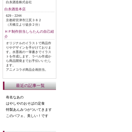
白糸酒造株式会社
白糸酒造本店
629－2244
京都府宮津市江尻３８２
（天橋立より徒歩２分）
ＨＰ制作担当しらたんの自己紹
介
オリジナルのイラストで商品作
りやデザインを手がけておりま
す。水墨画の一筆書きでイラス
トを作成します、ラベル作成か
ら商品開発までお手伝いいたし
ます。
アニメコラボ商品企画担当。
最近の記事一覧
有名なあの
はやしやのおそばの定食
特製あんみつがついてきます
このパフェ、美しい！です