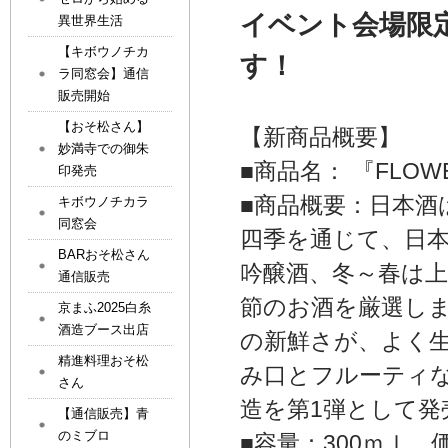
イベント会場限
異世界生活
【キボウノチカ
す！
ラ同窓会】通信
販売開始
【おそ松さん】
【新商品概要】
妙満寺での御朱
■商品名： 『FLOW
印発売
■商品概要：日本
キボウノチカラ
同窓会
四季を通じて、日
BARおそ松さん
吟醸酒、冬～春は
通信販売
節のお酒を厳選し
京まふ2025白糸
酒造ブース出店
の新鮮さが、よく
精進料理おそ松
み口とフルーティ
さん
造を第1弾として発
【通信販売】青
のミブロ
■容量：300ｍｌ 