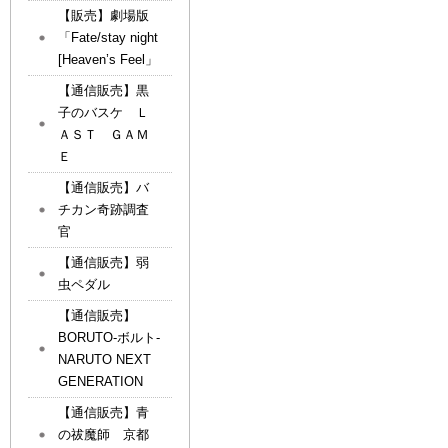
【販売】劇場版
「Fate/stay night
[Heaven’s Feel」
【通信販売】黒
子のバスケ Ｌ
ＡＳＴ ＧＡＭ
Ｅ
【通信販売】バ
チカン奇跡調査
官
【通信販売】弱
虫ペダル
【通信販売】
BORUTO-ボルト-
NARUTO NEXT
GENERATION
【通信販売】青
の祓魔師 京都