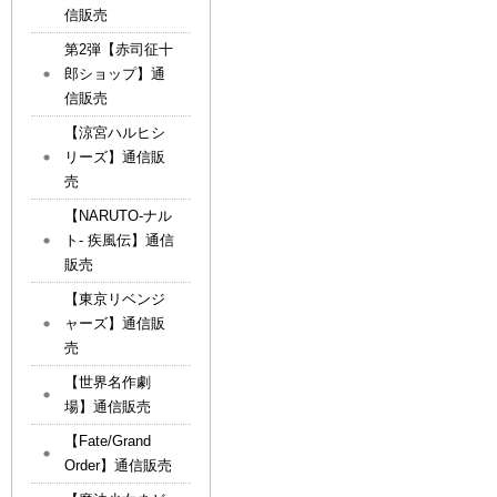
信販売
第2弾【赤司征十
郎ショップ】通
信販売
【涼宮ハルヒシ
リーズ】通信販
売
【NARUTO-ナル
ト- 疾風伝】通信
販売
【東京リベンジ
ャーズ】通信販
売
【世界名作劇
場】通信販売
【Fate/Grand
Order】通信販売