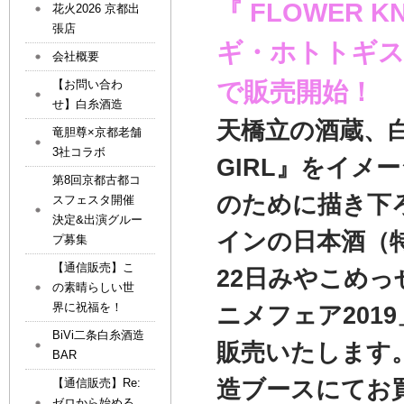
『 FLOWER 
花火2026 京都出
張店
ギ・ホトトギ
会社概要
で販売開始！
【お問い合わ
せ】白糸酒造
天橋立の酒蔵、白糸
竜胆尊×京都老舗
3社コラボ
GIRL』をイメ
第8回京都古都コ
のために描き下
スフェスタ開催
決定&出演グルー
インの日本酒（特
プ募集
【通信販売】こ
22日みやこめ
の素晴らしい世
界に祝福を！
ニメフェア201
BiVi二条白糸酒造
販売いたします
BAR
造ブースにてお
【通信販売】Re:
ゼロから始める