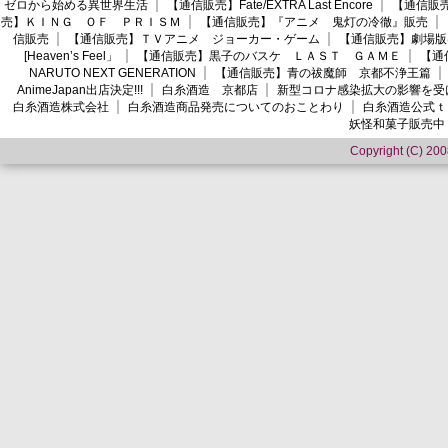
ゼロから始める異世界生活
【通信販売】Fate/EXTRA Last Encore
【通信販売】
売】ＫＩＮＧ ＯＦ ＰＲＩＳＭ
【通信販売】『アニメ 鬼灯の冷徹』販売
信販売
【通信販売】ＴＶアニメ ジョーカー・ゲーム
【通信販売】劇場版
[Heaven’s Feel」
【通信販売】黒子のバスケ ＬＡＳＴ ＧＡＭＥ
【通
NARUTO NEXT GENERATION
【通信販売】青の祓魔師 京都不浄王篇
AnimeJapan出店決定!!!
白糸酒造 京都店
新型コロナ感染拡大の影響を受
白糸酒造株式会社
白糸酒造商品発売についてのおことわり
白糸酒造公式ｔ
妖怪和菓子販売中
Copyright (C) 2008