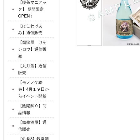
【喫茶マニアッ
ク】 期間限定
OPEN！
【はこわけあ
み】通信販売
【煩悩展 けそ
シロウ】通信販
売
【九月酒】通信
販売
【モノノケ絵
巻】4月１９日か
らイベント開始
【陰陽師０】商
品情報
【鉄拳酒屋】通
信販売
【鉄拳8】鉄拳酒