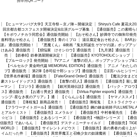
携帯用QRコード
【ヒューマンバグ大学】天王寺祭～京ノ陣～開催決定
Shiryu's Cafe 夏花
回京都古都コスフェスタ開催決定&出演グループ募集
【通信販売】この素晴ら
【キボウノチカラ同窓会】通信販売開始
【おそ松さん】妙満寺での御朱印発売
進料理おそ松さん
【通信販売】青のミブロ
湯豆腐定食おそ松さん
BAR
謎』 通信販売開始！
『悪魔くん』 &映画『鬼太郎誕生 ゲゲゲの謎』ポップアッ
けあみ】通信販売
【煩悩展 けそシロウ】通信販売
【九月酒】通信販売
売
【鉄拳8】鉄拳酒屋開催決定！
【通信販売】KYOTOHOLiCショップ
【ブルーロック】発売開始
TVアニメ「進撃の巨人」ポップアップショップ&
【ベルセルク 黄金時代篇 MEMORIAL EDITION】通信販売
アニメ『わたしの
プ】通信販売
第2弾【赤司征十郎ショップ】通信販売
【涼宮ハルヒシリー
【世界名作劇場】通信販売
【Fate/Grand Order】通信販売
【魔法少女まど
豪ストレイドッグス】通信販売
【進撃の巨人】通信販売
【通信販売】殺し
ーマン
【ゴジラ】通信販売
【銀河英雄伝説】通信販売
【バック・アロウ
ス】通信販売
【お通り男史】通信販売
【Virtua Fighter esports】通信販売
ッシブ- 星なき夜のアリア』】通
【ぐらんぶる】通信販売
【ヤマノススメ】
通信販売
【薄桜鬼】新商品発売！
【通信販売】薄桜鬼
【ストライクウィ
【フラワーナイトガール】通信販売
【通信販売】鋼の錬金術師 FULLMETAL AL
とアルケミスト
【通信販売】エメラルド
【通信販売】中村春菊先生
【通
☆ピコ
【通信販売】とあるシリーズ
【通信販売】<物語>シリーズ
【通信
信販売】であいもん
【通信販売】デスティニーチャイルド
【通信販売】TIGER
WORLD
【通信販売】サイレントメビウス
【通信販売】盾の勇者の成り上が
イムだった件
【通信販売】異世界魔王と召喚少女の奴隷魔術
【通信販売】ら