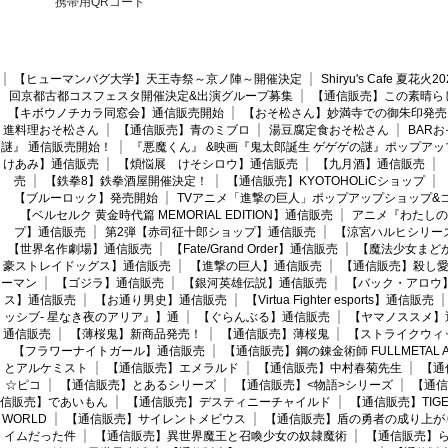
携帯用QRコード
【ヒューマンバグ大学】天王寺祭～京ノ陣～開催決定
Shiryu's Cafe 夏花
回京都古都コスフェスタ開催決定&出演グループ募集
【通信販売】この素晴ら
【キボウノチカラ同窓会】通信販売開始
【おそ松さん】妙満寺での御朱印発売
進料理おそ松さん
【通信販売】青のミブロ
湯豆腐定食おそ松さん
BAR
謎』 通信販売開始！
『悪魔くん』 &映画『鬼太郎誕生 ゲゲゲの謎』ポップアッ
けあみ】通信販売
【煩悩展 けそシロウ】通信販売
【九月酒】通信販売
売
【鉄拳8】鉄拳酒屋開催決定！
【通信販売】KYOTOHOLiCショップ
【ブルーロック】発売開始
TVアニメ「進撃の巨人」ポップアップショップ&
【ベルセルク 黄金時代篇 MEMORIAL EDITION】通信販売
アニメ『わたしの
プ】通信販売
第2弾【赤司征十郎ショップ】通信販売
【涼宮ハルヒシリー
【世界名作劇場】通信販売
【Fate/Grand Order】通信販売
【魔法少女まど
豪ストレイドッグス】通信販売
【進撃の巨人】通信販売
【通信販売】殺し
ーマン
【ゴジラ】通信販売
【銀河英雄伝説】通信販売
【バック・アロウ
ス】通信販売
【お通り男史】通信販売
【Virtua Fighter esports】通信販売
ッシブ- 星なき夜のアリア』】通
【ぐらんぶる】通信販売
【ヤマノススメ】
通信販売
【薄桜鬼】新商品発売！
【通信販売】薄桜鬼
【ストライクウィ
【フラワーナイトガール】通信販売
【通信販売】鋼の錬金術師 FULLMETAL AL
とアルケミスト
【通信販売】エメラルド
【通信販売】中村春菊先生
【通
☆ピコ
【通信販売】とあるシリーズ
【通信販売】<物語>シリーズ
【通信
信販売】であいもん
【通信販売】デスティニーチャイルド
【通信販売】TIGER
WORLD
【通信販売】サイレントメビウス
【通信販売】盾の勇者の成り上が
イムだった件
【通信販売】異世界魔王と召喚少女の奴隷魔術
【通信販売】ら