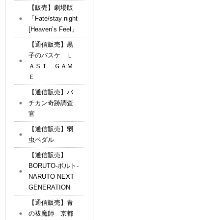
【販売】劇場版
「Fate/stay night
[Heaven’s Feel」
【通信販売】黒
子のバスケ Ｌ
ＡＳＴ ＧＡＭ
Ｅ
【通信販売】バ
チカン奇跡調査
官
【通信販売】弱
虫ペダル
【通信販売】
BORUTO-ボルト-
NARUTO NEXT
GENERATION
【通信販売】青
の祓魔師 京都