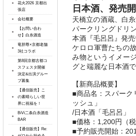
花火2026 京都出
日本酒、発売
張店
天橋立の酒蔵、白
会社概要
パークリングドリ
【お問い合わ
せ】白糸酒造
本酒『毛呂呂』発
竜胆尊×京都老舗
ケロロ軍曹たちの故
3社コラボ
み物というイメー
第8回京都古都コ
グと端麗な日本酒
スフェスタ開催
決定&出演グルー
プ募集
【新商品概要】
【通信販売】こ
■商品名：スパーク
の素晴らしい世
ッシュ」
界に祝福を！
/日本酒「毛呂呂」
BiVi二条白糸酒造
BAR
■価格：1,200円（
【通信販売】Re:
■予約販売開始：201
ゼロから始める