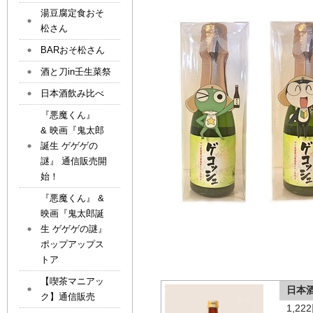
湯豆腐定食おそ
松さん
BARおそ松さん
酒と刀in壬生菜祭
日本酒飲み比べ
『悪魔くん』
& 映画『鬼太郎
誕生 ゲゲゲの
謎』 通信販売開
始！
『悪魔くん』 &
映画『鬼太郎誕
生 ゲゲゲの謎』
ポップアップス
トア
【喫茶マニアッ
日本
ク】通信販売
1,2