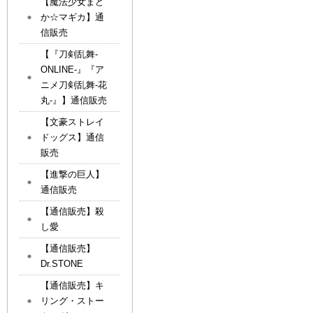
【魔法少女まど
か☆マギカ】通
信販売
【『刀剣乱舞-
ONLINE-』『ア
ニメ刀剣乱舞-花
丸-』】通信販売
【文豪ストレイ
ドッグス】通信
販売
【進撃の巨人】
通信販売
【通信販売】殺
し愛
【通信販売】
Dr.STONE
【通信販売】キ
リング・ストー