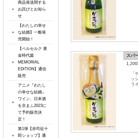
商品発送関する
お詫びとお知ら
せ
【わたしの幸せ
な結婚】一般発
売開始！
【ベルセルク 黄
スパ
金時代篇
MEMORIAL
1,2
EDITION】通信
「
販売
ッ
う
アニメ『わたし
の幸せな結婚』
ワイン、日本酒
を京まふ2023に
て予約販売決
定！
第1弾【赤司征十
郎ショップ】通