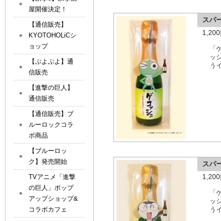
屋開催決定！
スパ
【通信販売】
1,2
KYOTOHOLiCシ
ョップ
「
ッ
【ぷよぷよ】通
う
信販売
【進撃の巨人】
通信販売
【通信販売】ブ
ルーロックコラ
ボ商品
【ブルーロッ
ク】発売開始
スパ
1,2
TVアニメ「進撃
の巨人」ポップ
「
アップショップ&
ッ
コラボカフェ
う