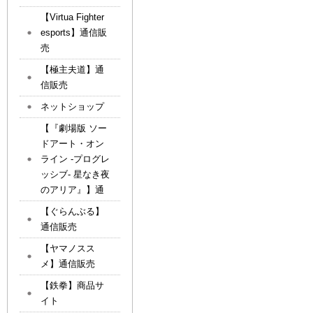
【Virtua Fighter
esports】通信販
売
【極主夫道】通
信販売
ネットショップ
【『劇場版 ソー
ドアート・オン
ライン -プログレ
ッシブ- 星なき夜
のアリア』】通
【ぐらんぶる】
通信販売
【ヤマノスス
メ】通信販売
【鉄拳】商品サ
イト