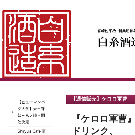
【通信販売】ケロロ軍曹
【ヒューマンバ
グ大学】天王寺
祭～京ノ陣～開
『ケロロ軍曹
催決定
ドリンク、
Shiryu's Cafe 夏