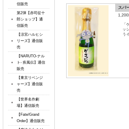
信販売
スパ
第2弾【赤司征十
1,2
郎ショップ】通
「
信販売
ッ
う
【涼宮ハルヒシ
リーズ】通信販
売
【NARUTO-ナル
ト- 疾風伝】通信
販売
【東京リベンジ
ャーズ】通信販
売
【世界名作劇
場】通信販売
【Fate/Grand
Order】通信販売