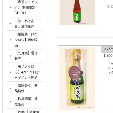
【喫茶マニアッ
ケ
ク】 期間限定
OPEN！
【はこわけあ
み】通信販売
【煩悩展 けそ
シロウ】通信販
売
スパ
【九月酒】通信
1,2
販売
「
【モノノケ絵
ッ
巻】4月１９日か
う
らイベント開始
【陰陽師０】商
品情報
【鉄拳酒屋】通
信販売
【鉄拳8】鉄拳酒