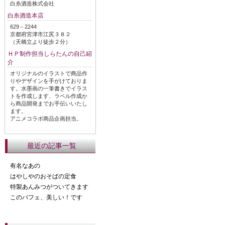
白糸酒造株式会社
白糸酒造本店
629－2244
京都府宮津市江尻３８２
（天橋立より徒歩２分）
ＨＰ制作担当しらたんの自己紹
介
オリジナルのイラストで商品作
りやデザインを手がけておりま
す。水墨画の一筆書きでイラス
トを作成します、ラベル作成か
ら商品開発までお手伝いいたし
ます。
アニメコラボ商品企画担当。
最近の記事一覧
有名なあの
はやしやのおそばの定食
特製あんみつがついてきます
このパフェ、美しい！です