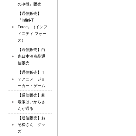
の冷徹』販売
【通信販売】
『Infini-T
Force』（インフ
ィニティ フォー
ス）
【通信販売】白
糸日本酒商品通
信販売
【通信販売】Ｔ
Ｖアニメ ジョ
ーカー・ゲーム
【通信販売】劇
場版はいからさ
んが通る
【通信販売】お
そ松さん グッ
ズ