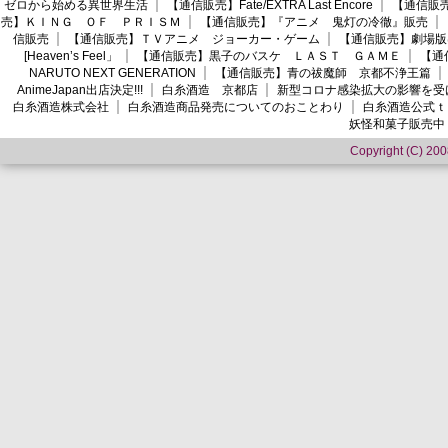
ゼロから始める異世界生活
【通信販売】Fate/EXTRA Last Encore
【通信販売】
売】ＫＩＮＧ ＯＦ ＰＲＩＳＭ
【通信販売】『アニメ 鬼灯の冷徹』販売
信販売
【通信販売】ＴＶアニメ ジョーカー・ゲーム
【通信販売】劇場版
[Heaven’s Feel」
【通信販売】黒子のバスケ ＬＡＳＴ ＧＡＭＥ
【通
NARUTO NEXT GENERATION
【通信販売】青の祓魔師 京都不浄王篇
AnimeJapan出店決定!!!
白糸酒造 京都店
新型コロナ感染拡大の影響を受
白糸酒造株式会社
白糸酒造商品発売についてのおことわり
白糸酒造公式ｔ
妖怪和菓子販売中
Copyright (C) 2008