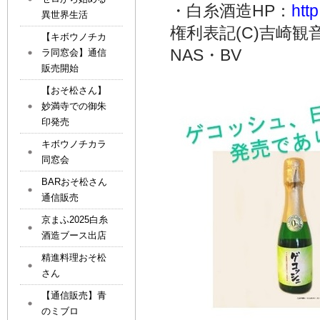
・白糸酒造HP：
htt
異世界生活
権利表記(C)吉崎観
【キボウノチカ
NAS・BV
ラ同窓会】通信
販売開始
【おそ松さん】
妙満寺での御朱
印発売
キボウノチカラ
同窓会
BARおそ松さん
通信販売
京まふ2025白糸
酒造ブース出店
精進料理おそ松
さん
【通信販売】青
のミブロ