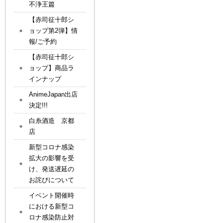
不浄王篇
【赤司征十郎シ
ョップ第2弾】情
報/ご予約
【赤司征十郎シ
ョップ】商品ラ
インナップ
AnimeJapan出店
決定!!!
白糸酒造 京都
店
新型コロナ感染
拡大の影響を受
け、発送遅延の
お詫びについて
イベント開催時
における新型コ
ロナ感染防止対