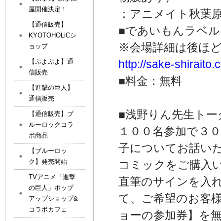
屋開催決定！
：アニメイト秋葉
【通信販売】
■であいもんラベル
KYOTOHOLiCシ
※会場詳細は後ほ
ョップ
【ぷよぷよ】通
http://sake-shiraito
信販売
■料金：無料
【進撃の巨人】
通信販売
■浅野りん先生トー
【通信販売】ブ
ルーロックコラ
１００名参加で３０
ボ商品
子についてお話い
【ブルーロッ
ク】発売開始
コミックをご購入
TVアニメ「進撃
直筆のサインを入
の巨人」ポップ
て、ご希望のお客
アップショップ&
コラボカフェ
ョーの参加券】を