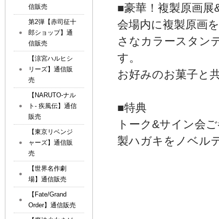
■豪華！複製原画展
信販売
第2弾【赤司征十
会場内に複製原画
郎ショップ】通
さなカラースタン
信販売
す。
【涼宮ハルヒシ
リーズ】通信販
お好みのお菓子と
売
【NARUTO-ナル
■特典
ト- 疾風伝】通信
販売
トーク&サイン会
【東京リベンジ
製ハガキをノベル
ャーズ】通信販
売
【世界名作劇
場】通信販売
【Fate/Grand
Order】通信販売