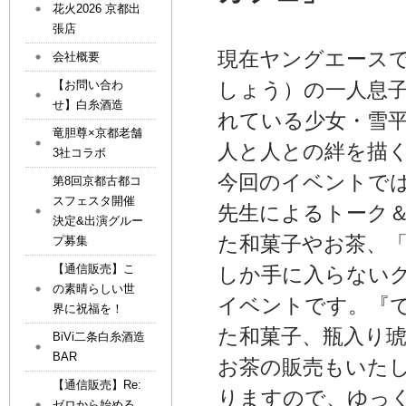
花火2026 京都出
張店
現在ヤングエース
会社概要
【お問い合わ
しょう）の一人息
せ】白糸酒造
れている少女・雪
竜胆尊×京都老舗
人と人との絆を描
3社コラボ
今回のイベントで
第8回京都古都コ
スフェスタ開催
先生によるトーク
決定&出演グルー
た和菓子やお茶、
プ募集
【通信販売】こ
しか手に入らない
の素晴らしい世
イベントです。『
界に祝福を！
た和菓子、瓶入り
BiVi二条白糸酒造
BAR
お茶の販売もいた
【通信販売】Re:
りますので、ゆっ
ゼロから始める