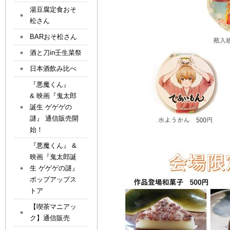
湯豆腐定食おそ
松さん
BARおそ松さん
酒と刀in壬生菜祭
日本酒飲み比べ
『悪魔くん』
& 映画『鬼太郎
誕生 ゲゲゲの
謎』 通信販売開
始！
『悪魔くん』 &
映画『鬼太郎誕
生 ゲゲゲの謎』
ポップアップス
トア
【喫茶マニアッ
ク】通信販売