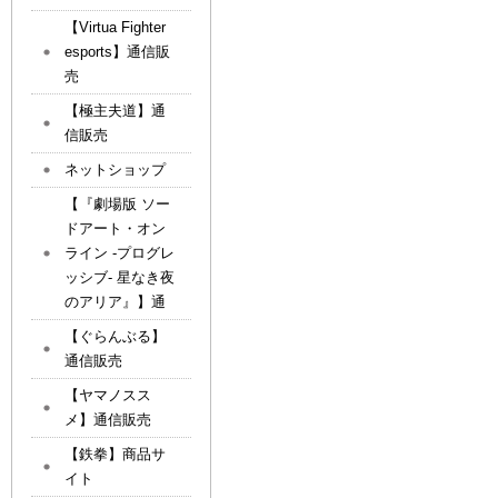
【Virtua Fighter
esports】通信販
売
【極主夫道】通
信販売
ネットショップ
【『劇場版 ソー
ドアート・オン
ライン -プログレ
ッシブ- 星なき夜
のアリア』】通
【ぐらんぶる】
通信販売
【ヤマノスス
メ】通信販売
【鉄拳】商品サ
イト