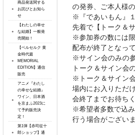
商品発送関する
の発券、ご本人様
お詫びとお知ら
※『であいもん』
せ
【わたしの幸せ
先着で【トーク＆
な結婚】一般発
※参加券の数には
売開始！
配布が終了となっ
【ベルセルク 黄
金時代篇
※サイン会のみの
MEMORIAL
トーク＆サイン会
EDITION】通信
販売
※トーク＆サイン
アニメ『わたし
場内にお入りただ
の幸せな結婚』
ワイン、日本酒
会終了までお待ち
を京まふ2023に
※希望者多数で込
て予約販売決
定！
行う場合がござい
第1弾【赤司征十
郎ショップ】通