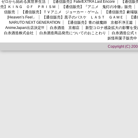
ゼロから始める異世界生活
【通信販売】Fate/EXTRA Last Encore
【通信販売】
売】ＫＩＮＧ ＯＦ ＰＲＩＳＭ
【通信販売】『アニメ 鬼灯の冷徹』販売
信販売
【通信販売】ＴＶアニメ ジョーカー・ゲーム
【通信販売】劇場版
[Heaven’s Feel」
【通信販売】黒子のバスケ ＬＡＳＴ ＧＡＭＥ
【通
NARUTO NEXT GENERATION
【通信販売】青の祓魔師 京都不浄王篇
AnimeJapan出店決定!!!
白糸酒造 京都店
新型コロナ感染拡大の影響を受
白糸酒造株式会社
白糸酒造商品発売についてのおことわり
白糸酒造公式ｔ
妖怪和菓子販売中
Copyright (C) 2008