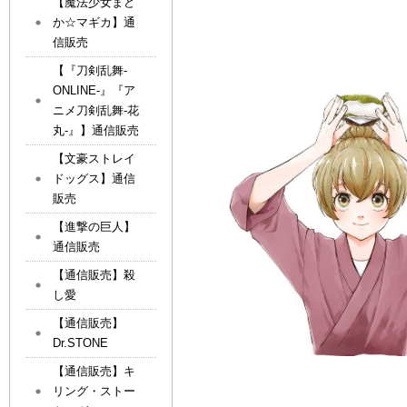
【魔法少女まど
か☆マギカ】通
信販売
【『刀剣乱舞-
ONLINE-』『ア
ニメ刀剣乱舞-花
丸-』】通信販売
【文豪ストレイ
ドッグス】通信
販売
【進撃の巨人】
通信販売
【通信販売】殺
し愛
【通信販売】
Dr.STONE
【通信販売】キ
リング・ストー