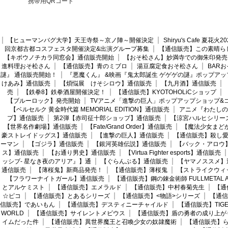
携帯用QRコード
【ヒューマンバグ大学】天王寺祭～京ノ陣～開催決定
Shiryu's Cafe 夏花
回京都古都コスフェスタ開催決定&出演グループ募集
【通信販売】この素晴ら
【キボウノチカラ同窓会】通信販売開始
【おそ松さん】妙満寺での御朱印発売
進料理おそ松さん
【通信販売】青のミブロ
湯豆腐定食おそ松さん
BAR
謎』 通信販売開始！
『悪魔くん』 &映画『鬼太郎誕生 ゲゲゲの謎』ポップアッ
けあみ】通信販売
【煩悩展 けそシロウ】通信販売
【九月酒】通信販売
売
【鉄拳8】鉄拳酒屋開催決定！
【通信販売】KYOTOHOLiCショップ
【ブルーロック】発売開始
TVアニメ「進撃の巨人」ポップアップショップ&
【ベルセルク 黄金時代篇 MEMORIAL EDITION】通信販売
アニメ『わたしの
プ】通信販売
第2弾【赤司征十郎ショップ】通信販売
【涼宮ハルヒシリー
【世界名作劇場】通信販売
【Fate/Grand Order】通信販売
【魔法少女まど
豪ストレイドッグス】通信販売
【進撃の巨人】通信販売
【通信販売】殺し
ーマン
【ゴジラ】通信販売
【銀河英雄伝説】通信販売
【バック・アロウ
ス】通信販売
【お通り男史】通信販売
【Virtua Fighter esports】通信販売
ッシブ- 星なき夜のアリア』】通
【ぐらんぶる】通信販売
【ヤマノススメ】
通信販売
【薄桜鬼】新商品発売！
【通信販売】薄桜鬼
【ストライクウィ
【フラワーナイトガール】通信販売
【通信販売】鋼の錬金術師 FULLMETAL AL
とアルケミスト
【通信販売】エメラルド
【通信販売】中村春菊先生
【通
☆ピコ
【通信販売】とあるシリーズ
【通信販売】<物語>シリーズ
【通信
信販売】であいもん
【通信販売】デスティニーチャイルド
【通信販売】TIGER
WORLD
【通信販売】サイレントメビウス
【通信販売】盾の勇者の成り上が
イムだった件
【通信販売】異世界魔王と召喚少女の奴隷魔術
【通信販売】ら