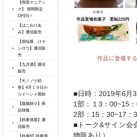
【喫茶マニアッ
ク】 期間限定
OPEN！
【はこわけあ
み】通信販売
【煩悩展 けそ
シロウ】通信販
売
【九月酒】通信
販売
【モノノケ絵
巻】4月１９日か
■日時：2019年6月
らイベント開始
1部：１3：00~15
【陰陽師０】商
品情報
2部：15：30~17
【鉄拳酒屋】通
■トーク&サイン会
信販売
物販あり）
【鉄拳8】鉄拳酒