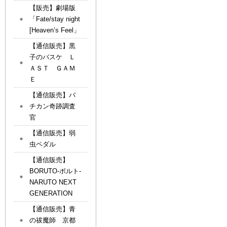
【販売】劇場版
「Fate/stay night
[Heaven’s Feel」
【通信販売】黒
子のバスケ Ｌ
ＡＳＴ ＧＡＭ
Ｅ
【通信販売】バ
チカン奇跡調査
官
【通信販売】弱
虫ペダル
【通信販売】
BORUTO-ボルト-
NARUTO NEXT
GENERATION
【通信販売】青
の祓魔師 京都