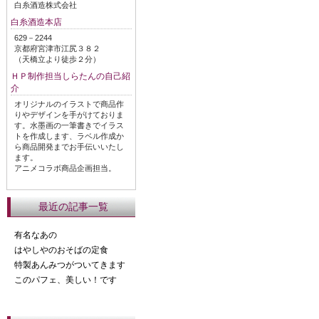
白糸酒造株式会社
白糸酒造本店
629－2244
京都府宮津市江尻３８２
（天橋立より徒歩２分）
ＨＰ制作担当しらたんの自己紹
介
オリジナルのイラストで商品作
りやデザインを手がけておりま
す。水墨画の一筆書きでイラス
トを作成します、ラベル作成か
ら商品開発までお手伝いいたし
ます。
アニメコラボ商品企画担当。
最近の記事一覧
有名なあの
はやしやのおそばの定食
特製あんみつがついてきます
このパフェ、美しい！です