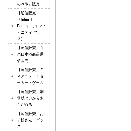
の冷徹』販売
【通信販売】
『Infini-T
Force』（インフ
ィニティ フォー
ス）
【通信販売】白
糸日本酒商品通
信販売
【通信販売】Ｔ
Ｖアニメ ジョ
ーカー・ゲーム
【通信販売】劇
場版はいからさ
んが通る
【通信販売】お
そ松さん グッ
ズ