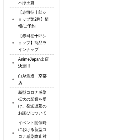
不浄王篇
【赤司征十郎シ
ョップ第2弾】情
報/ご予約
【赤司征十郎シ
ョップ】商品ラ
インナップ
AnimeJapan出店
決定!!!
白糸酒造 京都
店
新型コロナ感染
拡大の影響を受
け、発送遅延の
お詫びについて
イベント開催時
における新型コ
ロナ感染防止対