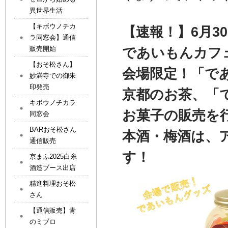
異世界生活
【キボウノチカ
【速報！】6月
ラ同窓会】通信
販売開始
であいもんカフェ
【おそ松さん】
会場限定！「で
妙満寺での御朱
印発売
京都のお茶、「
キボウノチカラ
お菓子の販売を
同窓会
BARおそ松さん
本酒・梅酒は、
通信販売
す！
京まふ2025白糸
酒造ブース出店
精進料理おそ松
さん
【通信販売】青
のミブロ