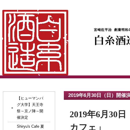
2019年6月30日（日）開
【ヒューマンバ
グ大学】天王寺
祭～京ノ陣～開
2019年6月3
催決定
カフェ」
Shiryu's Cafe 夏