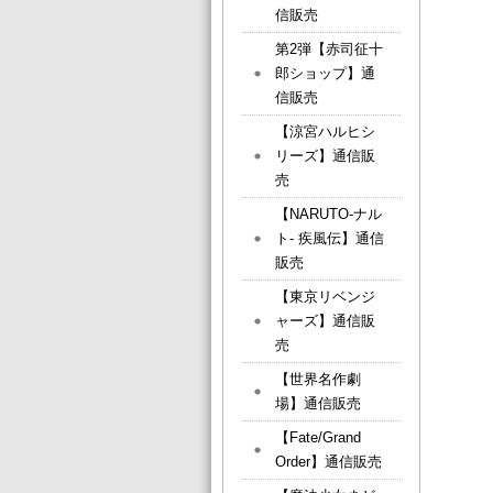
信販売
第2弾【赤司征十
郎ショップ】通
信販売
【涼宮ハルヒシ
リーズ】通信販
売
【NARUTO-ナル
ト- 疾風伝】通信
販売
【東京リベンジ
ャーズ】通信販
売
【世界名作劇
場】通信販売
【Fate/Grand
Order】通信販売