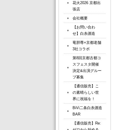
花火2026 京都出
張店
会社概要
【お問い合わ
せ】白糸酒造
竜胆尊×京都老舗
3社コラボ
第8回京都古都コ
スフェスタ開催
決定&出演グルー
プ募集
【通信販売】こ
の素晴らしい世
界に祝福を！
BiVi二条白糸酒造
BAR
【通信販売】Re:
ゼロから始める