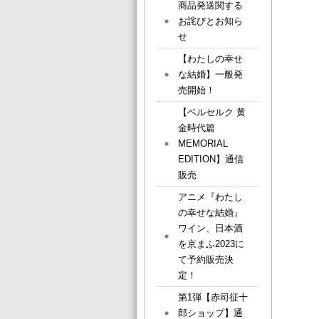
商品発送関する
お詫びとお知ら
せ
【わたしの幸せ
な結婚】一般発
売開始！
【ベルセルク 黄
金時代篇
MEMORIAL
EDITION】通信
販売
アニメ『わたし
の幸せな結婚』
ワイン、日本酒
を京まふ2023に
て予約販売決
定！
第1弾【赤司征十
郎ショップ】通