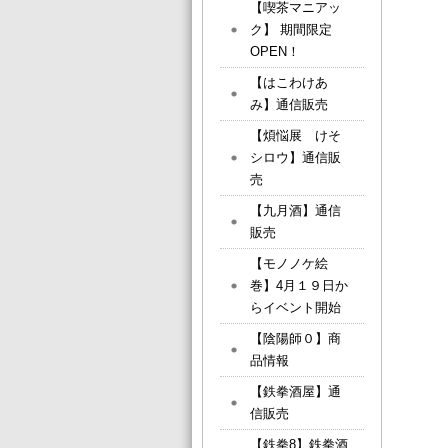
【喫茶マニアッ
ク】 期間限定
OPEN！
【はこわけあ
み】通信販売
【煩悩展 けそ
シロウ】通信販
売
【九月酒】通信
販売
【モノノケ絵
巻】4月１９日か
らイベント開始
【陰陽師０】商
品情報
【鉄拳酒屋】通
信販売
【鉄拳8】鉄拳酒