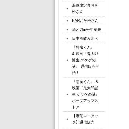
湯豆腐定食おそ
松さん
BARおそ松さん
酒と刀in壬生菜祭
日本酒飲み比べ
『悪魔くん』
& 映画『鬼太郎
誕生 ゲゲゲの
謎』 通信販売開
始！
『悪魔くん』 &
映画『鬼太郎誕
生 ゲゲゲの謎』
ポップアップス
トア
【喫茶マニアッ
ク】通信販売