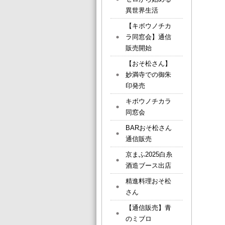
異世界生活
【キボウノチカ
ラ同窓会】通信
販売開始
【おそ松さん】
妙満寺での御朱
印発売
キボウノチカラ
同窓会
BARおそ松さん
通信販売
京まふ2025白糸
酒造ブース出店
精進料理おそ松
さん
【通信販売】青
のミブロ