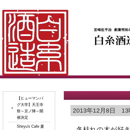
【ヒューマンバ
グ大学】天王寺
2013年12月8日 13時
祭～京ノ陣～開
催決定
Shiryu's Cafe 夏
冬枯れの木が好