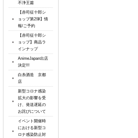
不浄王篇
【赤司征十郎シ
ョップ第2弾】情
報/ご予約
【赤司征十郎シ
ョップ】商品ラ
インナップ
AnimeJapan出店
決定!!!
白糸酒造 京都
店
新型コロナ感染
拡大の影響を受
け、発送遅延の
お詫びについて
イベント開催時
における新型コ
ロナ感染防止対