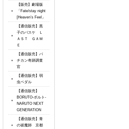
【販売】劇場版
「Fate/stay night
[Heaven’s Feel」
【通信販売】黒
子のバスケ Ｌ
ＡＳＴ ＧＡＭ
Ｅ
【通信販売】バ
チカン奇跡調査
官
【通信販売】弱
虫ペダル
【通信販売】
BORUTO-ボルト-
NARUTO NEXT
GENERATION
【通信販売】青
の祓魔師 京都