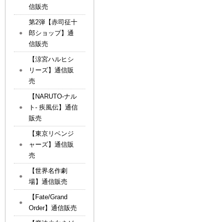
信販売
第2弾【赤司征十
郎ショップ】通
信販売
【涼宮ハルヒシ
リーズ】通信販
売
【NARUTO-ナル
ト- 疾風伝】通信
販売
【東京リベンジ
ャーズ】通信販
売
【世界名作劇
場】通信販売
【Fate/Grand
Order】通信販売