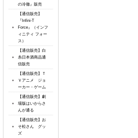
の冷徹』販売
【通信販売】
『Infini-T
Force』（インフ
ィニティ フォー
ス）
【通信販売】白
糸日本酒商品通
信販売
【通信販売】Ｔ
Ｖアニメ ジョ
ーカー・ゲーム
【通信販売】劇
場版はいからさ
んが通る
【通信販売】お
そ松さん グッ
ズ