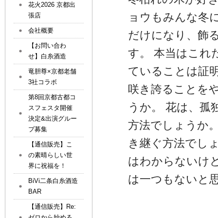
花火2026 京都出
ョウもみんな冬
張店
会社概要
だけになり、飾
【お問い合わ
す。 本当はこれ
せ】白糸酒造
ていることは証明
竜胆尊×京都老舗
3社コラボ
咲き誇ることを
第8回京都古都コ
うか。 花は、孤
スフェスタ開催
決定&出演グルー
方法でしょうか。
プ募集
き継ぐ方法でしょうか
【通信販売】こ
の素晴らしい世
はわからないけど
界に祝福を！
は一つもないと
BiVi二条白糸酒造
BAR
【通信販売】Re:
ゼロから始める