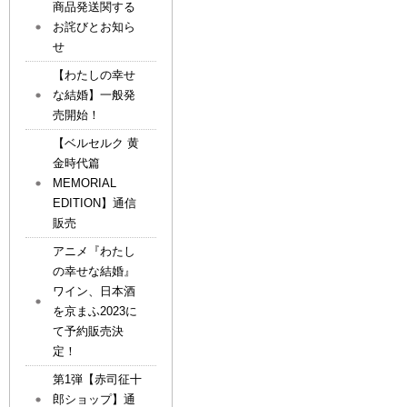
商品発送関する
お詫びとお知ら
せ
【わたしの幸せ
な結婚】一般発
売開始！
【ベルセルク 黄
金時代篇
MEMORIAL
EDITION】通信
販売
アニメ『わたし
の幸せな結婚』
ワイン、日本酒
を京まふ2023に
て予約販売決
定！
第1弾【赤司征十
郎ショップ】通