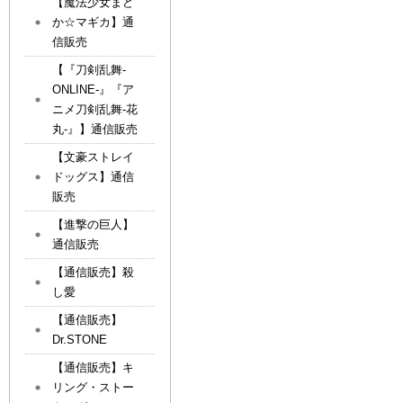
【魔法少女まど
か☆マギカ】通
信販売
【『刀剣乱舞-
ONLINE-』『ア
ニメ刀剣乱舞-花
丸-』】通信販売
【文豪ストレイ
ドッグス】通信
販売
【進撃の巨人】
通信販売
【通信販売】殺
し愛
【通信販売】
Dr.STONE
【通信販売】キ
リング・ストー