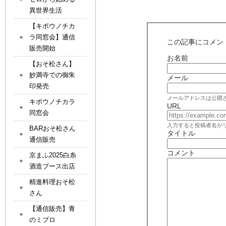
異世界生活
【キボウノチカ
ラ同窓会】通信
この記事にコメン
販売開始
お名前
【おそ松さん】
妙満寺での御朱
メール
印発売
メールアドレスは公開
キボウノチカラ
URL
同窓会
入力すると投稿者名が
BARおそ松さん
タイトル
通信販売
コメント
京まふ2025白糸
酒造ブース出店
精進料理おそ松
さん
【通信販売】青
のミブロ