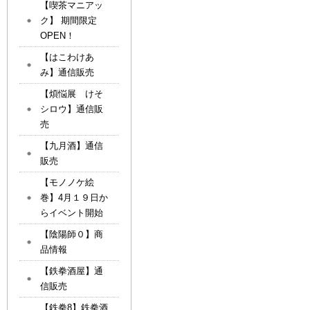
【喫茶マニアッ
ク】 期間限定
OPEN！
【はこわけあ
み】通信販売
【煩悩展 けそ
シロウ】通信販
売
【九月酒】通信
販売
【モノノケ絵
巻】4月１９日か
らイベント開始
【陰陽師０】商
品情報
【鉄拳酒屋】通
信販売
【鉄拳8】鉄拳酒