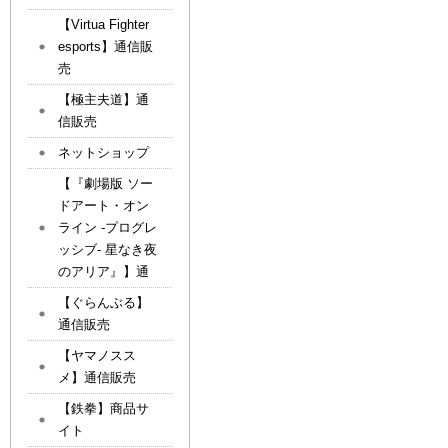
【Virtua Fighter
esports】通信販
売
【極主夫道】通
信販売
ネットショップ
【『劇場版 ソー
ドアート・オン
ライン -プログレ
ッシブ- 星なき夜
のアリア』】通
【ぐらんぶる】
通信販売
【ヤマノスス
メ】通信販売
【鉄拳】商品サ
イト