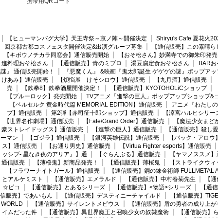
携帯用QRコード
【ヒューマンバグ大学】天王寺祭～京ノ陣～開催決定
Shiryu's Cafe 夏花
回京都古都コスフェスタ開催決定&出演グループ募集
【通信販売】この素晴ら
【キボウノチカラ同窓会】通信販売開始
【おそ松さん】妙満寺での御朱印発売
進料理おそ松さん
【通信販売】青のミブロ
湯豆腐定食おそ松さん
BAR
謎』 通信販売開始！
『悪魔くん』 &映画『鬼太郎誕生 ゲゲゲの謎』ポップアッ
けあみ】通信販売
【煩悩展 けそシロウ】通信販売
【九月酒】通信販売
売
【鉄拳8】鉄拳酒屋開催決定！
【通信販売】KYOTOHOLiCショップ
【ブルーロック】発売開始
TVアニメ「進撃の巨人」ポップアップショップ&
【ベルセルク 黄金時代篇 MEMORIAL EDITION】通信販売
アニメ『わたしの
プ】通信販売
第2弾【赤司征十郎ショップ】通信販売
【涼宮ハルヒシリー
【世界名作劇場】通信販売
【Fate/Grand Order】通信販売
【魔法少女まど
豪ストレイドッグス】通信販売
【進撃の巨人】通信販売
【通信販売】殺し
ーマン
【ゴジラ】通信販売
【銀河英雄伝説】通信販売
【バック・アロウ
ス】通信販売
【お通り男史】通信販売
【Virtua Fighter esports】通信販売
ッシブ- 星なき夜のアリア』】通
【ぐらんぶる】通信販売
【ヤマノススメ】
通信販売
【薄桜鬼】新商品発売！
【通信販売】薄桜鬼
【ストライクウィ
【フラワーナイトガール】通信販売
【通信販売】鋼の錬金術師 FULLMETAL AL
とアルケミスト
【通信販売】エメラルド
【通信販売】中村春菊先生
【通
☆ピコ
【通信販売】とあるシリーズ
【通信販売】<物語>シリーズ
【通信
信販売】であいもん
【通信販売】デスティニーチャイルド
【通信販売】TIGER
WORLD
【通信販売】サイレントメビウス
【通信販売】盾の勇者の成り上が
イムだった件
【通信販売】異世界魔王と召喚少女の奴隷魔術
【通信販売】ら