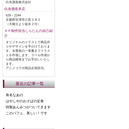
白糸酒造株式会社
白糸酒造本店
629－2244
京都府宮津市江尻３８２
（天橋立より徒歩２分）
ＨＰ制作担当しらたんの自己紹
介
オリジナルのイラストで商品作
りやデザインを手がけておりま
す。水墨画の一筆書きでイラス
トを作成します、ラベル作成か
ら商品開発までお手伝いいたし
ます。
アニメコラボ商品企画担当。
最近の記事一覧
有名なあの
はやしやのおそばの定食
特製あんみつがついてきます
このパフェ、美しい！です