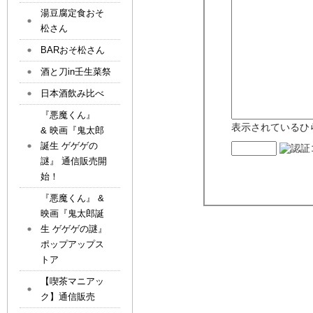
湯豆腐定食おそ
松さん
BARおそ松さん
酒と刀in壬生菜祭
日本酒飲み比べ
『悪魔くん』
表示されているひ
& 映画『鬼太郎
誕生 ゲゲゲの
謎』 通信販売開
始！
『悪魔くん』 &
映画『鬼太郎誕
生 ゲゲゲの謎』
ポップアップス
トア
【喫茶マニアッ
ク】通信販売