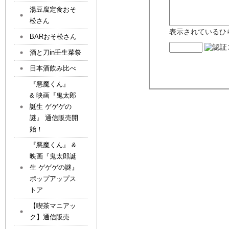
湯豆腐定食おそ
松さん
表示されているひ
BARおそ松さん
酒と刀in壬生菜祭
日本酒飲み比べ
『悪魔くん』
& 映画『鬼太郎
誕生 ゲゲゲの
謎』 通信販売開
始！
『悪魔くん』 &
映画『鬼太郎誕
生 ゲゲゲの謎』
ポップアップス
トア
【喫茶マニアッ
ク】通信販売