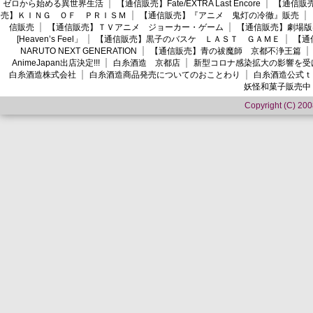
ゼロから始める異世界生活
【通信販売】Fate/EXTRA Last Encore
【通信販売】
売】ＫＩＮＧ ＯＦ ＰＲＩＳＭ
【通信販売】『アニメ 鬼灯の冷徹』販売
信販売
【通信販売】ＴＶアニメ ジョーカー・ゲーム
【通信販売】劇場版
[Heaven’s Feel」
【通信販売】黒子のバスケ ＬＡＳＴ ＧＡＭＥ
【通
NARUTO NEXT GENERATION
【通信販売】青の祓魔師 京都不浄王篇
AnimeJapan出店決定!!!
白糸酒造 京都店
新型コロナ感染拡大の影響を受
白糸酒造株式会社
白糸酒造商品発売についてのおことわり
白糸酒造公式ｔ
妖怪和菓子販売中
Copyright (C) 2008