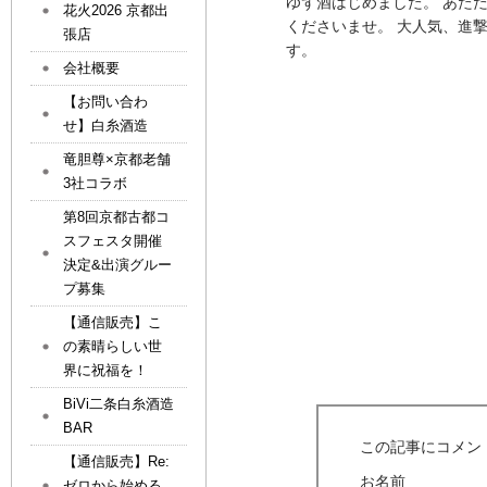
ゆず酒はじめました。 あた
花火2026 京都出
くださいませ。 大人気、進
張店
す。
会社概要
【お問い合わ
せ】白糸酒造
竜胆尊×京都老舗
3社コラボ
第8回京都古都コ
スフェスタ開催
決定&出演グルー
プ募集
【通信販売】こ
の素晴らしい世
界に祝福を！
BiVi二条白糸酒造
BAR
この記事にコメン
【通信販売】Re:
お名前
ゼロから始める