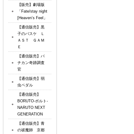
【販売】劇場版
「Fate/stay night
[Heaven’s Feel」
【通信販売】黒
子のバスケ Ｌ
ＡＳＴ ＧＡＭ
Ｅ
【通信販売】バ
チカン奇跡調査
官
【通信販売】弱
虫ペダル
【通信販売】
BORUTO-ボルト-
NARUTO NEXT
GENERATION
【通信販売】青
の祓魔師 京都