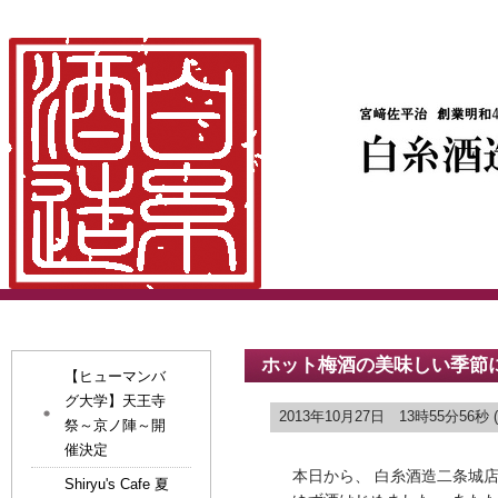
ホット梅酒の美味しい季節
【ヒューマンバ
グ大学】天王寺
2013年10月27日 13時55分56秒 (
祭～京ノ陣～開
催決定
本日から、 白糸酒造二条城
Shiryu's Cafe 夏