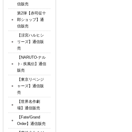
信販売
第2弾【赤司征十
郎ショップ】通
信販売
【涼宮ハルヒシ
リーズ】通信販
売
【NARUTO-ナル
ト- 疾風伝】通信
販売
【東京リベンジ
ャーズ】通信販
売
【世界名作劇
場】通信販売
【Fate/Grand
Order】通信販売