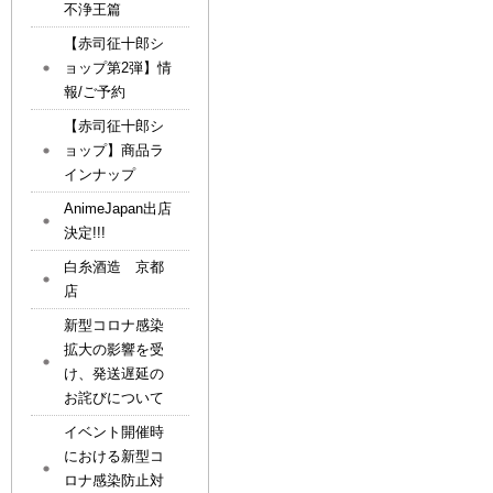
不浄王篇
【赤司征十郎シ
ョップ第2弾】情
報/ご予約
【赤司征十郎シ
ョップ】商品ラ
インナップ
AnimeJapan出店
決定!!!
白糸酒造 京都
店
新型コロナ感染
拡大の影響を受
け、発送遅延の
お詫びについて
イベント開催時
における新型コ
ロナ感染防止対