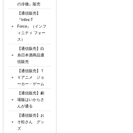
の冷徹』販売
【通信販売】
『Infini-T
Force』（インフ
ィニティ フォー
ス）
【通信販売】白
糸日本酒商品通
信販売
【通信販売】Ｔ
Ｖアニメ ジョ
ーカー・ゲーム
【通信販売】劇
場版はいからさ
んが通る
【通信販売】お
そ松さん グッ
ズ