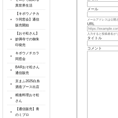
異世界生活
メール
【キボウノチカ
ラ同窓会】通信
メールアドレスは公開
URL
販売開始
【おそ松さん】
入力すると投稿者名が
タイトル
妙満寺での御朱
印発売
コメント
キボウノチカラ
同窓会
BARおそ松さん
通信販売
京まふ2025白糸
酒造ブース出店
精進料理おそ松
さん
【通信販売】青
のミブロ