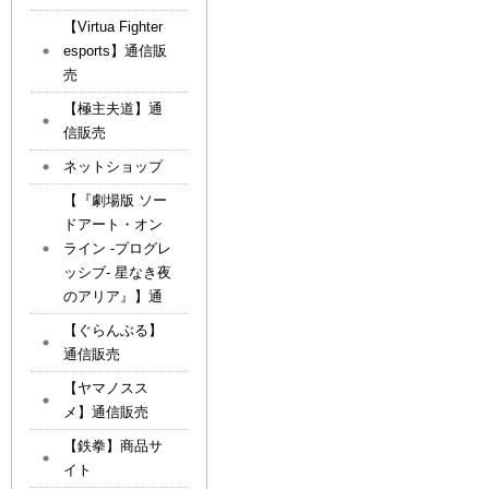
【Virtua Fighter
esports】通信販
売
【極主夫道】通
信販売
ネットショップ
【『劇場版 ソー
ドアート・オン
ライン -プログレ
ッシブ- 星なき夜
のアリア』】通
【ぐらんぶる】
通信販売
【ヤマノスス
メ】通信販売
【鉄拳】商品サ
イト