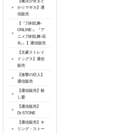
【魔法少女まど
か☆マギカ】通
信販売
【『刀剣乱舞-
ONLINE-』『ア
ニメ刀剣乱舞-花
丸-』】通信販売
【文豪ストレイ
ドッグス】通信
販売
【進撃の巨人】
通信販売
【通信販売】殺
し愛
【通信販売】
Dr.STONE
【通信販売】キ
リング・ストー