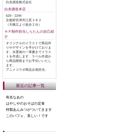
白糸酒造株式会社
白糸酒造本店
629－2244
京都府宮津市江尻３８２
（天橋立より徒歩２分）
ＨＰ制作担当しらたんの自己紹
介
オリジナルのイラストで商品作
りやデザインを手がけておりま
す。水墨画の一筆書きでイラス
トを作成します、ラベル作成か
ら商品開発までお手伝いいたし
ます。
アニメコラボ商品企画担当。
最近の記事一覧
有名なあの
はやしやのおそばの定食
特製あんみつがついてきます
このパフェ、美しい！です