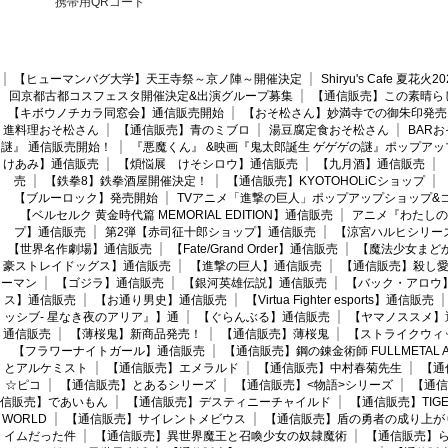
携帯用QRコード
【ヒューマンバグ大学】天王寺祭～京ノ陣～開催決定
Shiryu's Cafe 夏花
回京都古都コスフェスタ開催決定&出演グループ募集
【通信販売】この素晴ら
【キボウノチカラ同窓会】通信販売開始
【おそ松さん】妙満寺での御朱印発売
進料理おそ松さん
【通信販売】青のミブロ
湯豆腐定食おそ松さん
BAR
謎』 通信販売開始！
『悪魔くん』 &映画『鬼太郎誕生 ゲゲゲの謎』ポップアッ
けあみ】通信販売
【煩悩展 けそシロウ】通信販売
【九月酒】通信販売
売
【鉄拳8】鉄拳酒屋開催決定！
【通信販売】KYOTOHOLiCショップ
【ブルーロック】発売開始
TVアニメ「進撃の巨人」ポップアップショップ&
【ベルセルク 黄金時代篇 MEMORIAL EDITION】通信販売
アニメ『わたしの
プ】通信販売
第2弾【赤司征十郎ショップ】通信販売
【涼宮ハルヒシリー
【世界名作劇場】通信販売
【Fate/Grand Order】通信販売
【魔法少女まど
豪ストレイドッグス】通信販売
【進撃の巨人】通信販売
【通信販売】殺し
ーマン
【ゴジラ】通信販売
【銀河英雄伝説】通信販売
【バック・アロウ
ス】通信販売
【お通り男史】通信販売
【Virtua Fighter esports】通信販売
ッシブ- 星なき夜のアリア』】通
【ぐらんぶる】通信販売
【ヤマノススメ】
通信販売
【薄桜鬼】新商品発売！
【通信販売】薄桜鬼
【ストライクウィ
【フラワーナイトガール】通信販売
【通信販売】鋼の錬金術師 FULLMETAL AL
とアルケミスト
【通信販売】エメラルド
【通信販売】中村春菊先生
【通
☆ピコ
【通信販売】とあるシリーズ
【通信販売】<物語>シリーズ
【通信
信販売】であいもん
【通信販売】デスティニーチャイルド
【通信販売】TIGER
WORLD
【通信販売】サイレントメビウス
【通信販売】盾の勇者の成り上が
イムだった件
【通信販売】異世界魔王と召喚少女の奴隷魔術
【通信販売】ら