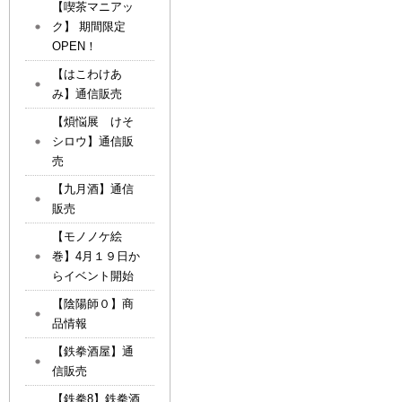
【喫茶マニアッ
ク】 期間限定
OPEN！
【はこわけあ
み】通信販売
【煩悩展 けそ
シロウ】通信販
売
【九月酒】通信
販売
【モノノケ絵
巻】4月１９日か
らイベント開始
【陰陽師０】商
品情報
【鉄拳酒屋】通
信販売
【鉄拳8】鉄拳酒