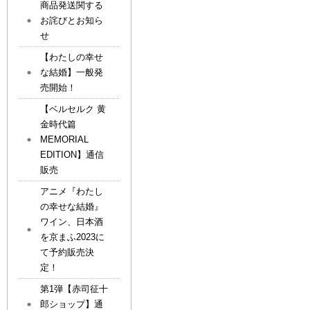
商品発送関する
お詫びとお知ら
せ
【わたしの幸せ
な結婚】一般発
売開始！
【ベルセルク 黄
金時代篇
MEMORIAL
EDITION】通信
販売
アニメ『わたし
の幸せな結婚』
ワイン、日本酒
を京まふ2023に
て予約販売決
定！
第1弾【赤司征十
郎ショップ】通