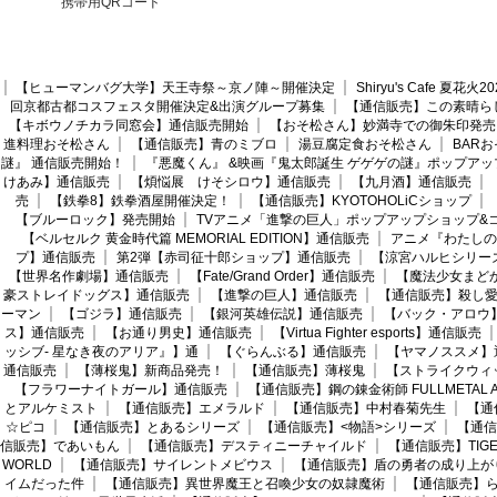
携帯用QRコード
【ヒューマンバグ大学】天王寺祭～京ノ陣～開催決定
Shiryu's Cafe 夏花
回京都古都コスフェスタ開催決定&出演グループ募集
【通信販売】この素晴ら
【キボウノチカラ同窓会】通信販売開始
【おそ松さん】妙満寺での御朱印発売
進料理おそ松さん
【通信販売】青のミブロ
湯豆腐定食おそ松さん
BAR
謎』 通信販売開始！
『悪魔くん』 &映画『鬼太郎誕生 ゲゲゲの謎』ポップアッ
けあみ】通信販売
【煩悩展 けそシロウ】通信販売
【九月酒】通信販売
売
【鉄拳8】鉄拳酒屋開催決定！
【通信販売】KYOTOHOLiCショップ
【ブルーロック】発売開始
TVアニメ「進撃の巨人」ポップアップショップ&
【ベルセルク 黄金時代篇 MEMORIAL EDITION】通信販売
アニメ『わたしの
プ】通信販売
第2弾【赤司征十郎ショップ】通信販売
【涼宮ハルヒシリー
【世界名作劇場】通信販売
【Fate/Grand Order】通信販売
【魔法少女まど
豪ストレイドッグス】通信販売
【進撃の巨人】通信販売
【通信販売】殺し
ーマン
【ゴジラ】通信販売
【銀河英雄伝説】通信販売
【バック・アロウ
ス】通信販売
【お通り男史】通信販売
【Virtua Fighter esports】通信販売
ッシブ- 星なき夜のアリア』】通
【ぐらんぶる】通信販売
【ヤマノススメ】
通信販売
【薄桜鬼】新商品発売！
【通信販売】薄桜鬼
【ストライクウィ
【フラワーナイトガール】通信販売
【通信販売】鋼の錬金術師 FULLMETAL AL
とアルケミスト
【通信販売】エメラルド
【通信販売】中村春菊先生
【通
☆ピコ
【通信販売】とあるシリーズ
【通信販売】<物語>シリーズ
【通信
信販売】であいもん
【通信販売】デスティニーチャイルド
【通信販売】TIGER
WORLD
【通信販売】サイレントメビウス
【通信販売】盾の勇者の成り上が
イムだった件
【通信販売】異世界魔王と召喚少女の奴隷魔術
【通信販売】ら