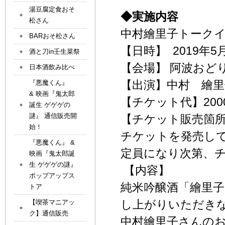
湯豆腐定食おそ
◆実施内容
松さん
中村繪里子トーク
BARおそ松さん
【日時】 2019年5月6
酒と刀in壬生菜祭
【会場】
阿波おどり
日本酒飲み比べ
【出演】中村 繪里
『悪魔くん』
& 映画『鬼太郎
【チケット代】200
誕生 ゲゲゲの
謎』 通信販売開
【チケット販売箇所】
始！
チケットを発売し
『悪魔くん』 &
定員になり次第、
映画『鬼太郎誕
生 ゲゲゲの謎』
【内容】
ポップアップス
純米吟醸酒「繪里
トア
し上がりいただき
【喫茶マニアッ
ク】通信販売
中村繪里子さんの