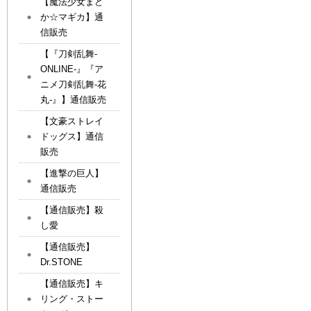
【魔法少女まど
か☆マギカ】通
信販売
【『刀剣乱舞-
ONLINE-』『ア
ニメ刀剣乱舞-花
丸-』】通信販売
【文豪ストレイ
ドッグス】通信
販売
【進撃の巨人】
通信販売
【通信販売】殺
し愛
【通信販売】
Dr.STONE
【通信販売】キ
リング・ストー