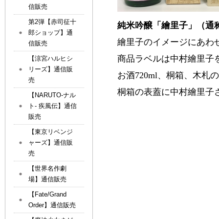
信販売
第2弾【赤司征十
純米吟醸「繪里子」（通
郎ショップ】通
繪里子のイメージにあわ
信販売
商品ラベルは中村繪里子
【涼宮ハルヒシ
リーズ】通信販
お酒
720ml
、
桐箱、木札の
売
桐箱の表蓋に中村繪里子
【NARUTO-ナル
ト- 疾風伝】通信
販売
【東京リベンジ
ャーズ】通信販
売
【世界名作劇
場】通信販売
【Fate/Grand
Order】通信販売