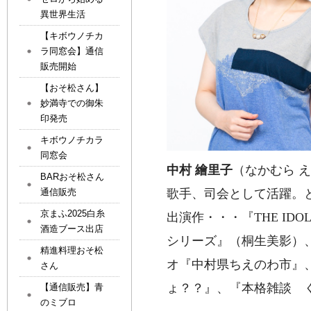
異世界生活
【キボウノチカ
ラ同窓会】通信
販売開始
【おそ松さん】
妙満寺での御朱
印発売
キボウノチカラ
同窓会
中村 繪里子
（なかむら 
BARおそ松さん
歌手、司会として活躍。
通信販売
京まふ2025白糸
出演作・・・
『THE IDO
酒造ブース出店
シリーズ
』
（桐生美影）
精進料理おそ松
オ
『
中村県
ち
えのわ市
』
さん
ょ？？
』
、
『
本格雑談 
【通信販売】青
のミブロ