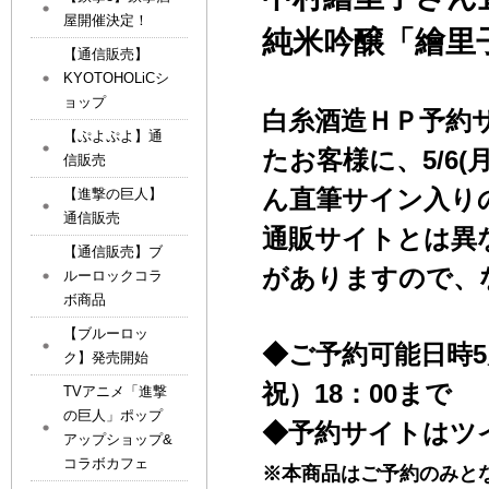
屋開催決定！
純米吟醸「繪里
【通信販売】
KYOTOHOLiCシ
ョップ
白糸酒造ＨＰ予約
【ぷよぷよ】通
たお客様に、5/6(
信販売
ん直筆サイン入り
【進撃の巨人】
通信販売
通販サイトとは異
【通信販売】ブ
がありますので、
ルーロックコラ
ボ商品
【ブルーロッ
◆ご予約可能日時5
ク】発売開始
祝）
18
：
00まで
TVアニメ「進撃
の巨人」ポップ
◆予約サイトはツ
アップショップ&
コラボカフェ
※本商品はご予約のみと