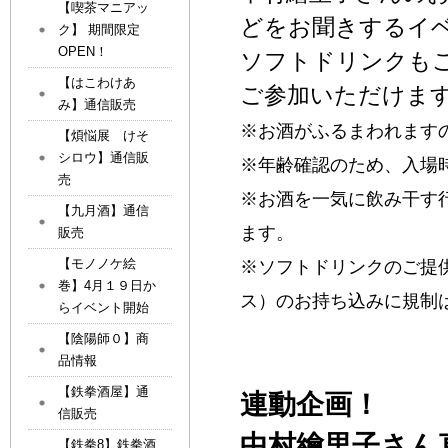
【喫茶マニアッ
どをお聞きするイ
ク】 期間限定
OPEN！
ソフトドリンクも
【はこわけあ
ご参加いただけま
み】通信販売
※お酒がふるまわれます
【煩悩展 けそ
シロウ】通信販
※年齢確認のため、入場
売
※お酒を一気に飲み干す
【九月酒】通信
ます。
販売
【モノノケ絵
※ソフトドリンクのご提
巻】4月１９日か
ス）のお持ち込みに規制
らイベント開始
【陰陽師０】商
品情報
【鉄拳酒屋】通
連動企画！
信販売
中村繪里子さん
【鉄拳8】鉄拳酒