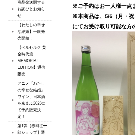
商品発送関する
※ご予約はお一人様一点
お詫びとお知ら
※本商品は、5/6（月・
せ
【わたしの幸せ
にてお受け取り可能な方
な結婚】一般発
売開始！
【ベルセルク 黄
金時代篇
MEMORIAL
EDITION】通信
販売
アニメ『わたし
の幸せな結婚』
ワイン、日本酒
を京まふ2023に
て予約販売決
定！
第1弾【赤司征十
郎ショップ】通