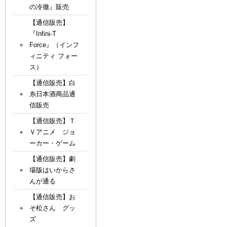
の冷徹』販売
【通信販売】
『Infini-T
Force』（インフ
ィニティ フォー
ス）
【通信販売】白
糸日本酒商品通
信販売
【通信販売】Ｔ
Ｖアニメ ジョ
ーカー・ゲーム
【通信販売】劇
場版はいからさ
んが通る
【通信販売】お
そ松さん グッ
ズ