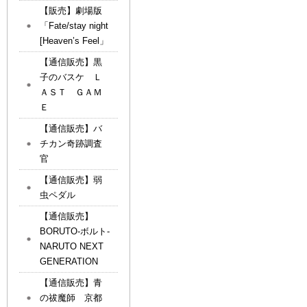
【販売】劇場版
「Fate/stay night
[Heaven’s Feel」
【通信販売】黒
子のバスケ Ｌ
ＡＳＴ ＧＡＭ
Ｅ
【通信販売】バ
チカン奇跡調査
官
【通信販売】弱
虫ペダル
【通信販売】
BORUTO-ボルト-
NARUTO NEXT
GENERATION
【通信販売】青
の祓魔師 京都