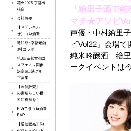
花火2026 京都出
「繪里子酒で乾
張店
会社概要
マチ★アソビVo
【お問い合わ
声優・中村繪里
せ】白糸酒造
ビVol22」会場
竜胆尊×京都老舗
3社コラボ
純米吟醸酒 繪
第8回京都古都コ
スフェスタ開催
ークイベントは
決定&出演グルー
プ募集
【通信販売】こ
の素晴らしい世
界に祝福を！
BiVi二条白糸酒造
BAR
【通信販売】Re:
ゼロから始める