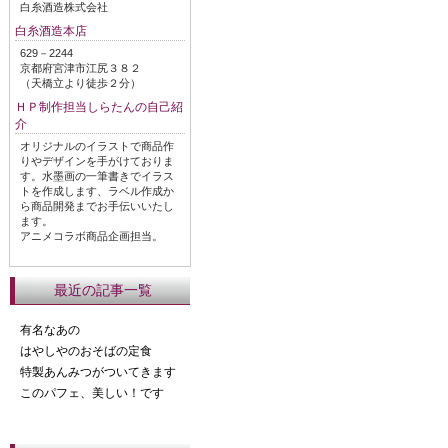
白糸酒造株式会社
白糸酒造本店
629－2244
京都府宮津市江尻３８２
（天橋立より徒歩２分）
ＨＰ制作担当しらたんの自己紹
介
オリジナルのイラストで商品作
りやデザインを手がけておりま
す。水墨画の一筆書きでイラス
トを作成します、ラベル作成か
ら商品開発までお手伝いいたし
ます。
アニメコラボ商品企画担当。
最近の記事一覧
有名なあの
はやしやのおそばの定食
特製あんみつがついてきます
このパフェ、美しい！です