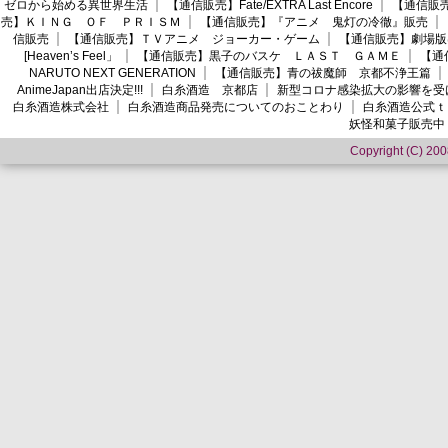
ゼロから始める異世界生活
【通信販売】Fate/EXTRA Last Encore
【通信販売】
売】ＫＩＮＧ ＯＦ ＰＲＩＳＭ
【通信販売】『アニメ 鬼灯の冷徹』販売
信販売
【通信販売】ＴＶアニメ ジョーカー・ゲーム
【通信販売】劇場版
[Heaven’s Feel」
【通信販売】黒子のバスケ ＬＡＳＴ ＧＡＭＥ
【通
NARUTO NEXT GENERATION
【通信販売】青の祓魔師 京都不浄王篇
AnimeJapan出店決定!!!
白糸酒造 京都店
新型コロナ感染拡大の影響を受
白糸酒造株式会社
白糸酒造商品発売についてのおことわり
白糸酒造公式ｔ
妖怪和菓子販売中
Copyright (C) 2008