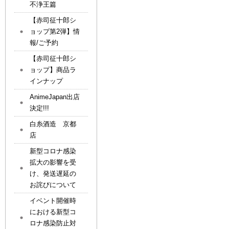
不浄王篇
【赤司征十郎シ
ョップ第2弾】情
報/ご予約
【赤司征十郎シ
ョップ】商品ラ
インナップ
AnimeJapan出店
決定!!!
白糸酒造 京都
店
新型コロナ感染
拡大の影響を受
け、発送遅延の
お詫びについて
イベント開催時
における新型コ
ロナ感染防止対