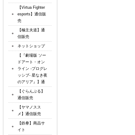
【Virtua Fighter
esports】通信販
売
【極主夫道】通
信販売
ネットショップ
【『劇場版 ソー
ドアート・オン
ライン -プログレ
ッシブ- 星なき夜
のアリア』】通
【ぐらんぶる】
通信販売
【ヤマノスス
メ】通信販売
【鉄拳】商品サ
イト