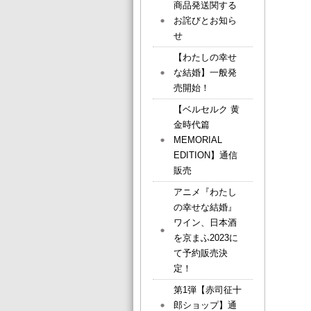
商品発送関する
お詫びとお知ら
せ
【わたしの幸せ
な結婚】一般発
売開始！
【ベルセルク 黄
金時代篇
MEMORIAL
EDITION】通信
販売
アニメ『わたし
の幸せな結婚』
ワイン、日本酒
を京まふ2023に
て予約販売決
定！
第1弾【赤司征十
郎ショップ】通