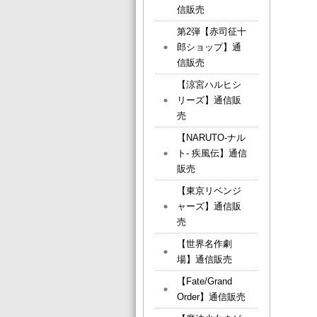
信販売
第2弾【赤司征十
郎ショップ】通
信販売
【涼宮ハルヒシ
リーズ】通信販
売
【NARUTO-ナル
ト- 疾風伝】通信
販売
【東京リベンジ
ャーズ】通信販
売
【世界名作劇
場】通信販売
【Fate/Grand
Order】通信販売