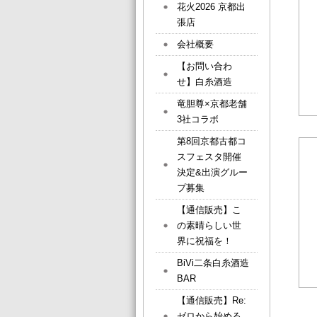
花火2026 京都出
張店
会社概要
【お問い合わ
せ】白糸酒造
竜胆尊×京都老舗
3社コラボ
第8回京都古都コ
スフェスタ開催
決定&出演グルー
プ募集
【通信販売】こ
の素晴らしい世
界に祝福を！
BiVi二条白糸酒造
BAR
【通信販売】Re:
ゼロから始める