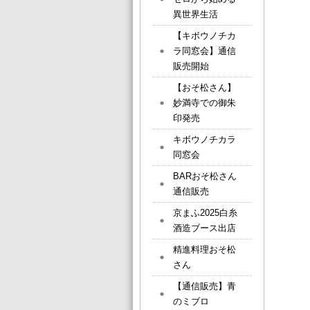
異世界生活
【キボウノチカ
ラ同窓会】通信
販売開始
【おそ松さん】
妙満寺での御朱
印発売
キボウノチカラ
同窓会
BARおそ松さん
通信販売
京まふ2025白糸
酒造ブース出店
精進料理おそ松
さん
【通信販売】青
のミブロ