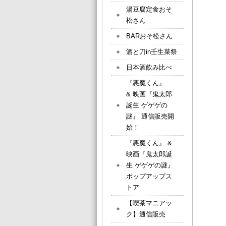
湯豆腐定食おそ
松さん
BARおそ松さん
酒と刀in壬生菜祭
日本酒飲み比べ
『悪魔くん』
& 映画『鬼太郎
誕生 ゲゲゲの
謎』 通信販売開
始！
『悪魔くん』 &
映画『鬼太郎誕
生 ゲゲゲの謎』
ポップアップス
トア
【喫茶マニアッ
ク】通信販売