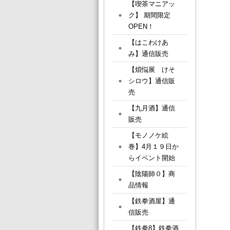
【喫茶マニアッ
ク】 期間限定
OPEN！
【はこわけあ
み】通信販売
【煩悩展 けそ
シロウ】通信販
売
【九月酒】通信
販売
【モノノケ絵
巻】4月１９日か
らイベント開始
【陰陽師０】商
品情報
【鉄拳酒屋】通
信販売
【鉄拳8】鉄拳酒