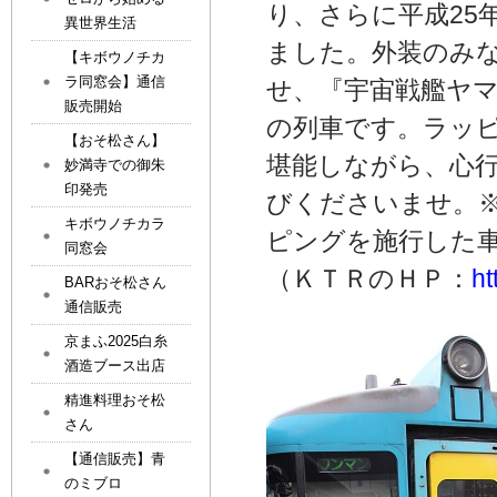
り、さらに平成25
異世界生活
ました。外装のみ
【キボウノチカ
ラ同窓会】通信
せ、『宇宙戦艦ヤマ
販売開始
の列車です。ラッ
【おそ松さん】
堪能しながら、心
妙満寺での御朱
印発売
びくださいませ。
キボウノチカラ
ピングを施行した
同窓会
（ＫＴＲのＨＰ：
ht
BARおそ松さん
通信販売
京まふ2025白糸
酒造ブース出店
精進料理おそ松
さん
【通信販売】青
のミブロ