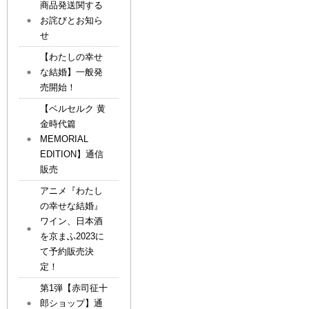
商品発送関する
お詫びとお知ら
せ
【わたしの幸せ
な結婚】一般発
売開始！
【ベルセルク 黄
金時代篇
MEMORIAL
EDITION】通信
販売
アニメ『わたし
の幸せな結婚』
ワイン、日本酒
を京まふ2023に
て予約販売決
定！
第1弾【赤司征十
郎ショップ】通