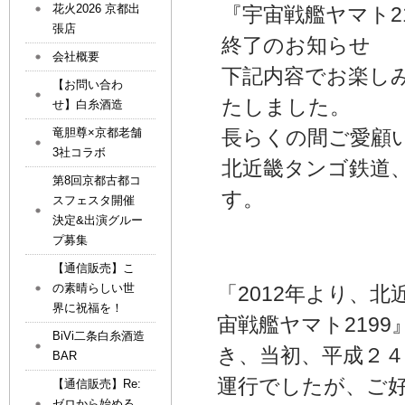
花火2026 京都出
『宇宙戦艦ヤマト2
張店
終了のお知らせ
会社概要
下記内容でお楽し
【お問い合わ
たしました。
せ】白糸酒造
竜胆尊×京都老舗
長らくの間ご愛顧
3社コラボ
北近畿タンゴ鉄道
第8回京都古都コ
す。
スフェスタ開催
決定&出演グルー
プ募集
【通信販売】こ
の素晴らしい世
「2012年より、
界に祝福を！
宙戦艦ヤマト219
BiVi二条白糸酒造
き、当初、平成２
BAR
運行でしたが、ご好
【通信販売】Re:
ゼロから始める