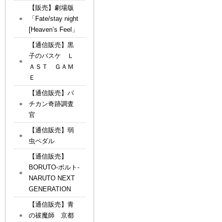
【販売】劇場版
「Fate/stay night
[Heaven’s Feel」
【通信販売】黒
子のバスケ Ｌ
ＡＳＴ ＧＡＭ
Ｅ
【通信販売】バ
チカン奇跡調査
官
【通信販売】弱
虫ペダル
【通信販売】
BORUTO-ボルト-
NARUTO NEXT
GENERATION
【通信販売】青
の祓魔師 京都