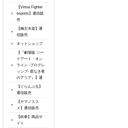
【Virtua Fighter
esports】通信販
売
【極主夫道】通
信販売
ネットショップ
【『劇場版 ソー
ドアート・オン
ライン -プログレ
ッシブ- 星なき夜
のアリア』】通
【ぐらんぶる】
通信販売
【ヤマノスス
メ】通信販売
【鉄拳】商品サ
イト