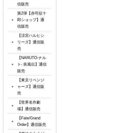
信販売
第2弾【赤司征十
郎ショップ】通
信販売
【涼宮ハルヒシ
リーズ】通信販
売
【NARUTO-ナル
ト- 疾風伝】通信
販売
【東京リベンジ
ャーズ】通信販
売
【世界名作劇
場】通信販売
【Fate/Grand
Order】通信販売