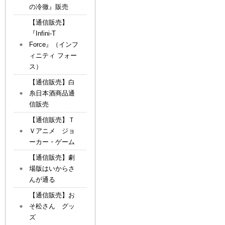
の冷徹』販売
【通信販売】
『Infini-T
Force』（インフ
ィニティ フォー
ス）
【通信販売】白
糸日本酒商品通
信販売
【通信販売】Ｔ
Ｖアニメ ジョ
ーカー・ゲーム
【通信販売】劇
場版はいからさ
んが通る
【通信販売】お
そ松さん グッ
ズ