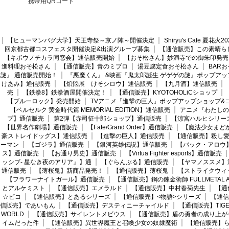
携帯用QRコード
【ヒューマンバグ大学】天王寺祭～京ノ陣～開催決定
Shiryu's Cafe 夏花
回京都古都コスフェスタ開催決定&出演グループ募集
【通信販売】この素晴ら
【キボウノチカラ同窓会】通信販売開始
【おそ松さん】妙満寺での御朱印発売
進料理おそ松さん
【通信販売】青のミブロ
湯豆腐定食おそ松さん
BAR
謎』 通信販売開始！
『悪魔くん』 &映画『鬼太郎誕生 ゲゲゲの謎』ポップアッ
けあみ】通信販売
【煩悩展 けそシロウ】通信販売
【九月酒】通信販売
売
【鉄拳8】鉄拳酒屋開催決定！
【通信販売】KYOTOHOLiCショップ
【ブルーロック】発売開始
TVアニメ「進撃の巨人」ポップアップショップ&
【ベルセルク 黄金時代篇 MEMORIAL EDITION】通信販売
アニメ『わたしの
プ】通信販売
第2弾【赤司征十郎ショップ】通信販売
【涼宮ハルヒシリー
【世界名作劇場】通信販売
【Fate/Grand Order】通信販売
【魔法少女まど
豪ストレイドッグス】通信販売
【進撃の巨人】通信販売
【通信販売】殺し
ーマン
【ゴジラ】通信販売
【銀河英雄伝説】通信販売
【バック・アロウ
ス】通信販売
【お通り男史】通信販売
【Virtua Fighter esports】通信販売
ッシブ- 星なき夜のアリア』】通
【ぐらんぶる】通信販売
【ヤマノススメ】
通信販売
【薄桜鬼】新商品発売！
【通信販売】薄桜鬼
【ストライクウィ
【フラワーナイトガール】通信販売
【通信販売】鋼の錬金術師 FULLMETAL AL
とアルケミスト
【通信販売】エメラルド
【通信販売】中村春菊先生
【通
☆ピコ
【通信販売】とあるシリーズ
【通信販売】<物語>シリーズ
【通信
信販売】であいもん
【通信販売】デスティニーチャイルド
【通信販売】TIGER
WORLD
【通信販売】サイレントメビウス
【通信販売】盾の勇者の成り上が
イムだった件
【通信販売】異世界魔王と召喚少女の奴隷魔術
【通信販売】ら