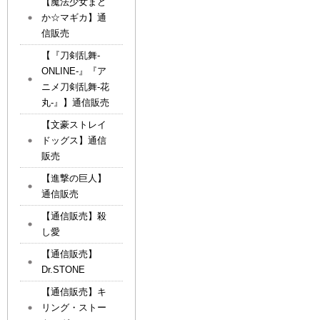
【魔法少女まど
か☆マギカ】通
信販売
【『刀剣乱舞-
ONLINE-』『ア
ニメ刀剣乱舞-花
丸-』】通信販売
【文豪ストレイ
ドッグス】通信
販売
【進撃の巨人】
通信販売
【通信販売】殺
し愛
【通信販売】
Dr.STONE
【通信販売】キ
リング・ストー