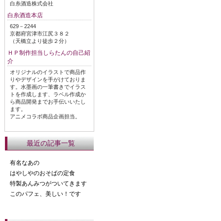
白糸酒造株式会社
白糸酒造本店
629－2244
京都府宮津市江尻３８２
（天橋立より徒歩２分）
ＨＰ制作担当しらたんの自己紹
介
オリジナルのイラストで商品作
りやデザインを手がけておりま
す。水墨画の一筆書きでイラス
トを作成します、ラベル作成か
ら商品開発までお手伝いいたし
ます。
アニメコラボ商品企画担当。
最近の記事一覧
有名なあの
はやしやのおそばの定食
特製あんみつがついてきます
このパフェ、美しい！です