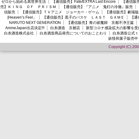
ゼロから始める異世界生活
【通信販売】Fate/EXTRA Last Encore
【通信販売】
売】ＫＩＮＧ ＯＦ ＰＲＩＳＭ
【通信販売】『アニメ 鬼灯の冷徹』販売
信販売
【通信販売】ＴＶアニメ ジョーカー・ゲーム
【通信販売】劇場版
[Heaven’s Feel」
【通信販売】黒子のバスケ ＬＡＳＴ ＧＡＭＥ
【通
NARUTO NEXT GENERATION
【通信販売】青の祓魔師 京都不浄王篇
AnimeJapan出店決定!!!
白糸酒造 京都店
新型コロナ感染拡大の影響を受
白糸酒造株式会社
白糸酒造商品発売についてのおことわり
白糸酒造公式ｔ
妖怪和菓子販売中
Copyright (C) 2008