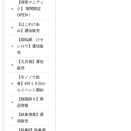
【喫茶マニアッ
ク】 期間限定
OPEN！
【はこわけあ
み】通信販売
【煩悩展 けそ
シロウ】通信販
売
【九月酒】通信
販売
【モノノケ絵
巻】4月１９日か
らイベント開始
【陰陽師０】商
品情報
【鉄拳酒屋】通
信販売
【鉄拳8】鉄拳酒