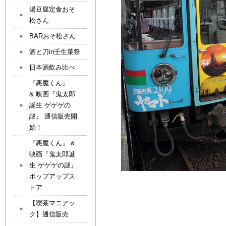
湯豆腐定食おそ
松さん
BARおそ松さん
酒と刀in壬生菜祭
日本酒飲み比べ
『悪魔くん』
& 映画『鬼太郎
誕生 ゲゲゲの
謎』 通信販売開
始！
『悪魔くん』 &
映画『鬼太郎誕
生 ゲゲゲの謎』
ポップアップス
トア
【喫茶マニアッ
ク】通信販売