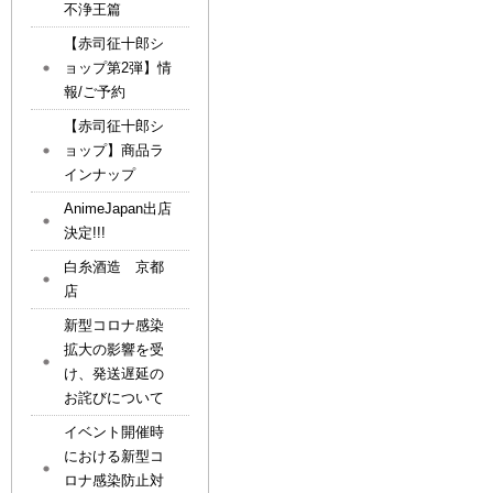
不浄王篇
【赤司征十郎シ
ョップ第2弾】情
報/ご予約
【赤司征十郎シ
ョップ】商品ラ
インナップ
AnimeJapan出店
決定!!!
白糸酒造 京都
店
新型コロナ感染
拡大の影響を受
け、発送遅延の
お詫びについて
イベント開催時
における新型コ
ロナ感染防止対