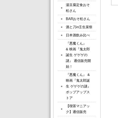
湯豆腐定食おそ
松さん
BARおそ松さん
酒と刀in壬生菜祭
日本酒飲み比べ
『悪魔くん』
& 映画『鬼太郎
誕生 ゲゲゲの
謎』 通信販売開
始！
『悪魔くん』 &
映画『鬼太郎誕
生 ゲゲゲの謎』
ポップアップス
トア
【喫茶マニアッ
ク】通信販売