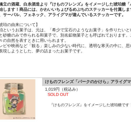
橋立の酒蔵、白糸酒造より『けものフレンズ』をイメージした琥珀糖「
始します！商品には、かわいいちょびるめぷちのステッカーを付属しま
、サーバル、フェネック、アライグマが遊んでいるステッカーです。
琥珀の由来について】
珀というお菓子は、元は、「希少で宝石のようなお菓子」を作りたいと
と砂糖のみで作られる和菓子で、別名鉱物菓子とも呼ばれております。
々の自然を表すときに用いられます。
レビや映画など「観る」楽しみの少ない時代に、透明な寒天の中に、思
表現しようとした、夢の詰まったお菓子です。
けものフレンズ「パークのかけら」アライグ
1,019円（税込み）
SOLD OUT
『けものフレンズ』をイメージした琥珀糖です