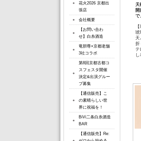
花火2026 京都出
天
張店
開
で
会社概要
【
【お問い合わ
琥
せ】白糸酒造
天
折
竜胆尊×京都老舗
テ
3社コラボ
し
第8回京都古都コ
スフェスタ開催
決定&出演グルー
プ募集
【通信販売】こ
の素晴らしい世
界に祝福を！
BiVi二条白糸酒造
BAR
【通信販売】Re:
ゼロから始める