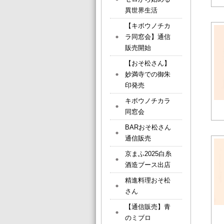
異世界生活
【キボウノチカ
ラ同窓会】通信
販売開始
【おそ松さん】
妙満寺での御朱
印発売
キボウノチカラ
同窓会
BARおそ松さん
通信販売
京まふ2025白糸
酒造ブース出店
精進料理おそ松
さん
【通信販売】青
のミブロ