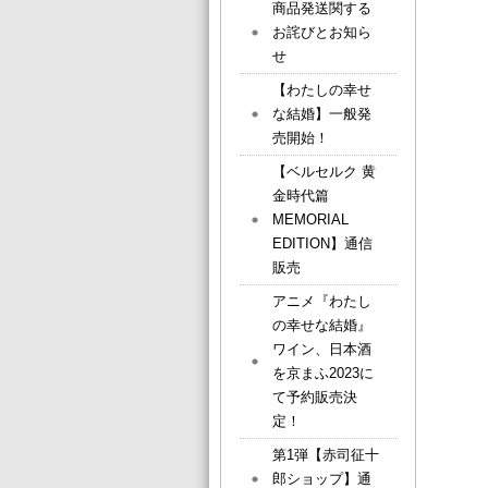
商品発送関する
お詫びとお知ら
せ
【わたしの幸せ
な結婚】一般発
売開始！
【ベルセルク 黄
金時代篇
MEMORIAL
EDITION】通信
販売
アニメ『わたし
の幸せな結婚』
ワイン、日本酒
を京まふ2023に
て予約販売決
定！
第1弾【赤司征十
郎ショップ】通