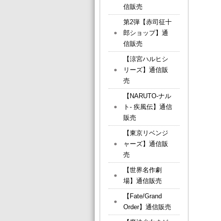
信販売
第2弾【赤司征十
郎ショップ】通
信販売
【涼宮ハルヒシ
リーズ】通信販
売
【NARUTO-ナル
ト- 疾風伝】通信
販売
【東京リベンジ
ャーズ】通信販
売
【世界名作劇
場】通信販売
【Fate/Grand
Order】通信販売