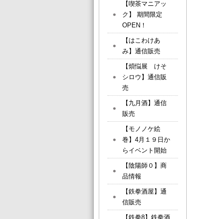
【喫茶マニアッ
ク】 期間限定
OPEN！
【はこわけあ
み】通信販売
【煩悩展 けそ
シロウ】通信販
売
【九月酒】通信
販売
【モノノケ絵
巻】4月１９日か
らイベント開始
【陰陽師０】商
品情報
【鉄拳酒屋】通
信販売
【鉄拳8】鉄拳酒