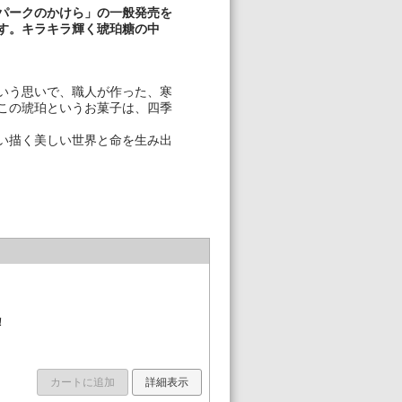
パークのかけら」の一般発売を
す。キラキラ輝く琥珀糖の中
いう思いで、職人が作った、寒
この琥珀というお菓子は、四季
い描く美しい世界と命を生み出
マ
！
カートに追加
詳細表示