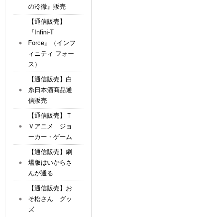
の冷徹』販売
【通信販売】
『Infini-T
Force』（インフ
ィニティ フォー
ス）
【通信販売】白
糸日本酒商品通
信販売
【通信販売】Ｔ
Ｖアニメ ジョ
ーカー・ゲーム
【通信販売】劇
場版はいからさ
んが通る
【通信販売】お
そ松さん グッ
ズ