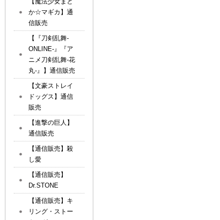
【魔法少女まど
か☆マギカ】通
信販売
【『刀剣乱舞-
ONLINE-』『ア
ニメ刀剣乱舞-花
丸-』】通信販売
【文豪ストレイ
ドッグス】通信
販売
【進撃の巨人】
通信販売
【通信販売】殺
し愛
【通信販売】
Dr.STONE
【通信販売】キ
リング・ストー