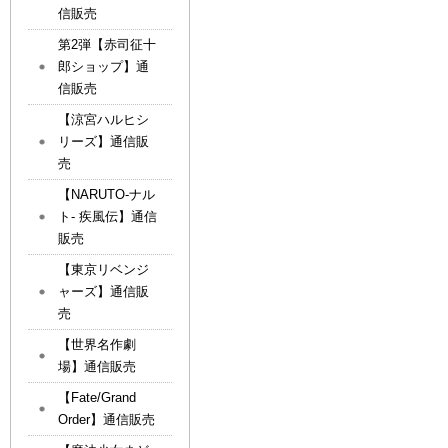
信販売
第2弾【赤司征十
郎ショップ】通
信販売
【涼宮ハルヒシ
リーズ】通信販
売
【NARUTO-ナル
ト- 疾風伝】通信
販売
【東京リベンジ
ャーズ】通信販
売
【世界名作劇
場】通信販売
【Fate/Grand
Order】通信販売