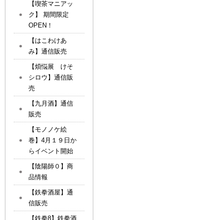
【喫茶マニアッ
ク】 期間限定
OPEN！
【はこわけあ
み】通信販売
【煩悩展 けそ
シロウ】通信販
売
【九月酒】通信
販売
【モノノケ絵
巻】4月１９日か
らイベント開始
【陰陽師０】商
品情報
【鉄拳酒屋】通
信販売
【鉄拳8】鉄拳酒