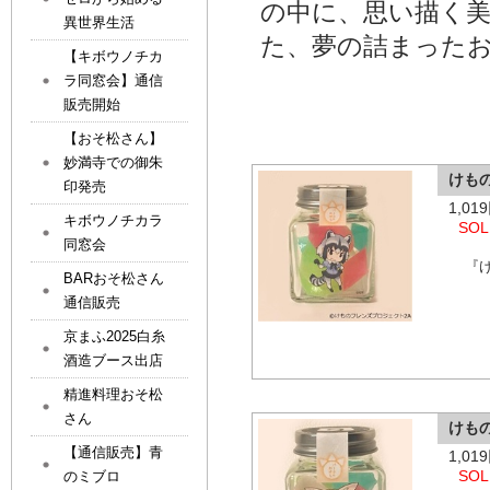
の中に、思い描く
異世界生活
た、夢の詰まった
【キボウノチカ
ラ同窓会】通信
販売開始
【おそ松さん】
妙満寺での御朱
けも
印発売
1,0
キボウノチカラ
SOL
同窓会
『
BARおそ松さん
通信販売
京まふ2025白糸
酒造ブース出店
精進料理おそ松
さん
けも
【通信販売】青
1,0
SOL
のミブロ