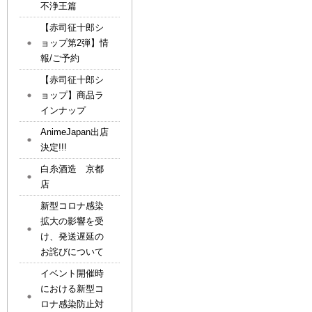
不浄王篇
【赤司征十郎シ
ョップ第2弾】情
報/ご予約
【赤司征十郎シ
ョップ】商品ラ
インナップ
AnimeJapan出店
決定!!!
白糸酒造 京都
店
新型コロナ感染
拡大の影響を受
け、発送遅延の
お詫びについて
イベント開催時
における新型コ
ロナ感染防止対