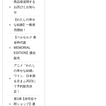
商品発送関する
お詫びとお知ら
せ
【わたしの幸せ
な結婚】一般発
売開始！
【ベルセルク 黄
金時代篇
MEMORIAL
EDITION】通信
販売
アニメ『わたし
の幸せな結婚』
ワイン、日本酒
を京まふ2023に
て予約販売決
定！
第1弾【赤司征十
郎ショップ】通