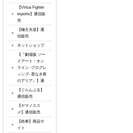
【Virtua Fighter
esports】通信販
売
【極主夫道】通
信販売
ネットショップ
【『劇場版 ソー
ドアート・オン
ライン -プログレ
ッシブ- 星なき夜
のアリア』】通
【ぐらんぶる】
通信販売
【ヤマノスス
メ】通信販売
【鉄拳】商品サ
イト