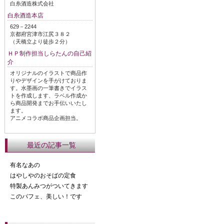
白糸酒造株式会社
白糸酒造本店
629－2244
京都府宮津市江尻３８２
（天橋立より徒歩２分）
ＨＰ制作担当しらたんの自己紹
介
オリジナルのイラストで商品作
りやデザインを手がけておりま
す。水墨画の一筆書きでイラス
トを作成します、ラベル作成か
ら商品開発までお手伝いいたし
ます。
アニメコラボ商品企画担当。
最近の記事一覧
有名なあの
はやしやのおそばの定食
特製あんみつがついてきます
このパフェ、美しい！です