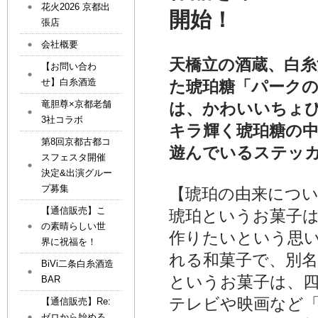
花火2026 京都出
開始！
張店
会社概要
天橋立の酒蔵、白
【お問い合わ
せ】白糸酒造
た琥珀糖「パーク
竜胆尊×京都老舗
は、かわいいちょ
3社コラボ
キラ輝く琥珀糖の
第8回京都古都コ
遊んでいるステッ
スフェスタ開催
決定&出演グルー
プ募集
【琥珀の由来につ
【通信販売】こ
琥珀というお菓子
の素晴らしい世
作りたいという思
界に祝福を！
れる和菓子で、別
BiVi二条白糸酒造
というお菓子は、
BAR
テレビや映画など
【通信販売】Re:
ゼロから始める