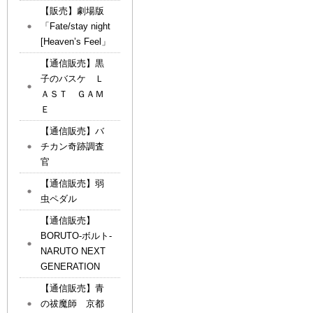
【販売】劇場版
「Fate/stay night
[Heaven’s Feel」
【通信販売】黒
子のバスケ Ｌ
ＡＳＴ ＧＡＭ
Ｅ
【通信販売】バ
チカン奇跡調査
官
【通信販売】弱
虫ペダル
【通信販売】
BORUTO-ボルト-
NARUTO NEXT
GENERATION
【通信販売】青
の祓魔師 京都