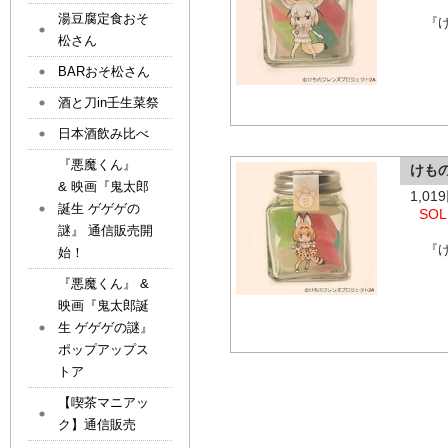
湯豆腐定食おそ
『
松さん
BARおそ松さん
酒と刀in壬生菜祭
日本酒飲み比べ
『悪魔くん』
けも
& 映画『鬼太郎
1,0
誕生 ゲゲゲの
SOL
謎』 通信販売開
『
始！
『悪魔くん』 &
映画『鬼太郎誕
生 ゲゲゲの謎』
ポップアップス
トア
【喫茶マニアッ
ク】通信販売