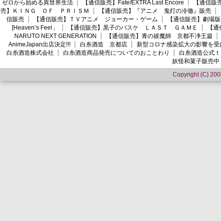
ゼロから始める異世界生活
【通信販売】Fate/EXTRA Last Encore
【通信販売】
売】ＫＩＮＧ ＯＦ ＰＲＩＳＭ
【通信販売】『アニメ 鬼灯の冷徹』販売
信販売
【通信販売】ＴＶアニメ ジョーカー・ゲーム
【通信販売】劇場版
[Heaven’s Feel」
【通信販売】黒子のバスケ ＬＡＳＴ ＧＡＭＥ
【通
NARUTO NEXT GENERATION
【通信販売】青の祓魔師 京都不浄王篇
AnimeJapan出店決定!!!
白糸酒造 京都店
新型コロナ感染拡大の影響を受
白糸酒造株式会社
白糸酒造商品発売についてのおことわり
白糸酒造公式ｔ
妖怪和菓子販売中
Copyright (C) 2008