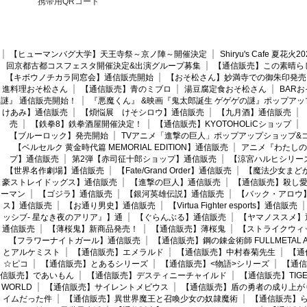
携帯用QRコード
【ヒューマンバグ大学】天王寺祭～京ノ陣～開催決定
Shiryu's Cafe 夏花
回京都古都コスフェスタ開催決定&出演グループ募集
【通信販売】この素晴ら
【キボウノチカラ同窓会】通信販売開始
【おそ松さん】妙満寺での御朱印発売
進料理おそ松さん
【通信販売】青のミブロ
湯豆腐定食おそ松さん
BAR
謎』 通信販売開始！
『悪魔くん』 &映画『鬼太郎誕生 ゲゲゲの謎』ポップアッ
けあみ】通信販売
【煩悩展 けそシロウ】通信販売
【九月酒】通信販売
売
【鉄拳8】鉄拳酒屋開催決定！
【通信販売】KYOTOHOLiCショップ
【ブルーロック】発売開始
TVアニメ「進撃の巨人」ポップアップショップ&
【ベルセルク 黄金時代篇 MEMORIAL EDITION】通信販売
アニメ『わたしの
プ】通信販売
第2弾【赤司征十郎ショップ】通信販売
【涼宮ハルヒシリー
【世界名作劇場】通信販売
【Fate/Grand Order】通信販売
【魔法少女まど
豪ストレイドッグス】通信販売
【進撃の巨人】通信販売
【通信販売】殺し
ーマン
【ゴジラ】通信販売
【銀河英雄伝説】通信販売
【バック・アロウ
ス】通信販売
【お通り男史】通信販売
【Virtua Fighter esports】通信販売
ッシブ- 星なき夜のアリア』】通
【ぐらんぶる】通信販売
【ヤマノススメ】
通信販売
【薄桜鬼】新商品発売！
【通信販売】薄桜鬼
【ストライクウィ
【フラワーナイトガール】通信販売
【通信販売】鋼の錬金術師 FULLMETAL AL
とアルケミスト
【通信販売】エメラルド
【通信販売】中村春菊先生
【通
☆ピコ
【通信販売】とあるシリーズ
【通信販売】<物語>シリーズ
【通信
信販売】であいもん
【通信販売】デスティニーチャイルド
【通信販売】TIGER
WORLD
【通信販売】サイレントメビウス
【通信販売】盾の勇者の成り上が
イムだった件
【通信販売】異世界魔王と召喚少女の奴隷魔術
【通信販売】ら