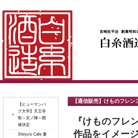
【通信販売】けものフレン
【ヒューマンバ
グ大学】天王寺
祭～京ノ陣～開
『けものフレ
催決定
作品をイメー
Shiryu's Cafe 夏