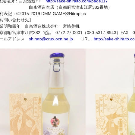
発売場所：白糸酒造HP
http://sake-shiraito.com/page117
白糸酒造本店（京都府宮津市江尻382番地）
利表記：©2015-2019 DMM GAMES/Nitroplus
お問い合わせ先】
業明和四年 白糸酒造株式会社 宮崎美帆
京都府宮津市江尻382 電話 0772-27-0001（080-5317-8943）FAX 077
ールアドレス
shirato@crux.ocn.ne.jp
URL
http://sake-shiraito.c