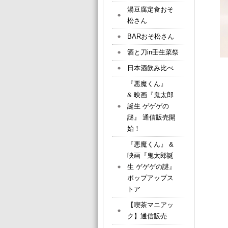
湯豆腐定食おそ
松さん
BARおそ松さん
酒と刀in壬生菜祭
日本酒飲み比べ
『悪魔くん』
& 映画『鬼太郎
誕生 ゲゲゲの
謎』 通信販売開
始！
『悪魔くん』 &
映画『鬼太郎誕
生 ゲゲゲの謎』
ポップアップス
トア
【喫茶マニアッ
ク】通信販売