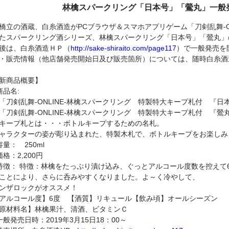
林檎スパークリング「日本号」「鶯丸」一般
橋立の酒蔵、白糸酒造がPCブラウザ＆スマホアプリゲーム「刀剣乱舞-ON
たスパークリング酒シリーズ、林檎スパークリング「日本号」「鶯丸」
後は、白糸酒造ＨＰ（
http://sake-shiraito.com/page117
）で一般発売を
・販売情報（他店舗発売開始日及び販売箇所）については、随時白糸酒
【新商品概
商品名:
「刀剣乱舞-ONLINE-林檎スパークリング 特製特大キ
「刀剣乱舞-ONLINE-林檎スパークリング 特製特大キープ札付 『鶯
キープ札とは・・・ボトルキープするための名札。
ャラクターの姿が彫り込まれた、特製木札で、ボトルキープをお楽しみ
容量： 250ml
価格：2,200円
特徴： 特徴：林檎をたっぷり漬け込み、ぐっとアルコール度数を控えて
ことにより、さらに呑みやすくなりました。よ～く冷やして、
ンザロックがオススメ！
アルコール度】6度 【酒質】リキュール【飲み頃】オールシーズン
原材料名】林檎果汁、清酒、ビタミンＣ
一般発売日時：2019年3月15日18：00～