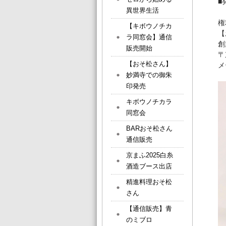
■
異世界生活
権
【キボウノチカ
【
ラ同窓会】通信
創
販売開始
〒
【おそ松さん】
メ
妙満寺での御朱
印発売
キボウノチカラ
同窓会
BARおそ松さん
通信販売
京まふ2025白糸
酒造ブース出店
精進料理おそ松
さん
【通信販売】青
のミブロ