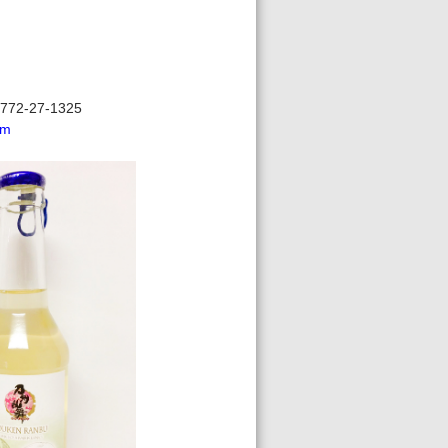
2-27-1325
om