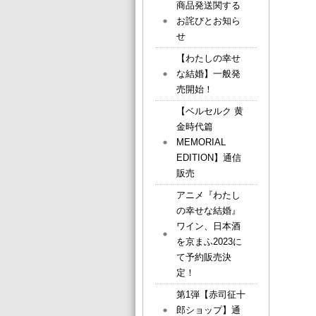
商品発送関する
お詫びとお知ら
せ
【わたしの幸せ
な結婚】一般発
売開始！
【ベルセルク 黄
金時代篇
MEMORIAL
EDITION】通信
販売
アニメ『わたし
の幸せな結婚』
ワイン、日本酒
を京まふ2023に
て予約販売決
定！
第1弾【赤司征十
郎ショップ】通