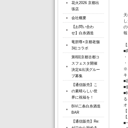
花火2026 京都出
張店
天
会社概要
し
【お問い合わ
の
報
せ】白糸酒造
竜胆尊×京都老舗
3社コラボ
■
・
第8回京都古都コ
・
スフェスタ開催
※
決定&出演グルー
キ
プ募集
■
【通信販売】こ
■
の素晴らしい世
■
界に祝福を！
る
オ
BiVi二条白糸酒造
【
BAR
【
【通信販売】Re:
■
ゼロから始める