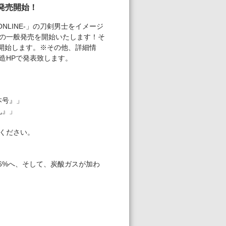
発売開始！
LINE-」の刀剣男士をイメージ
の一般発売を開始いたします！そ
開始します。※その他、詳細情
造HPで発表致します。
要】
ープ札付 『日本号』」
丸』」
ください。
6%へ、そして、炭酸ガスが加わ