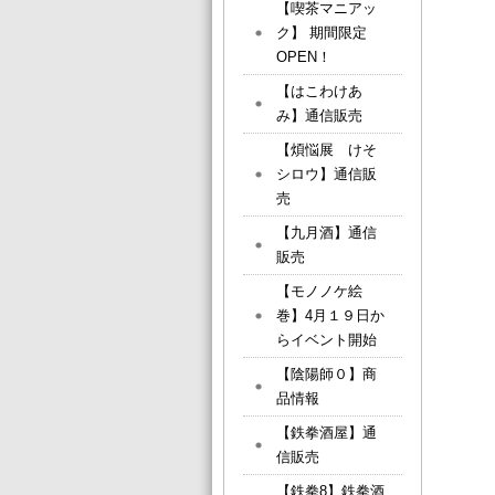
【喫茶マニアッ
ク】 期間限定
OPEN！
【はこわけあ
み】通信販売
【煩悩展 けそ
シロウ】通信販
売
【九月酒】通信
販売
【モノノケ絵
巻】4月１９日か
らイベント開始
【陰陽師０】商
品情報
【鉄拳酒屋】通
信販売
【鉄拳8】鉄拳酒