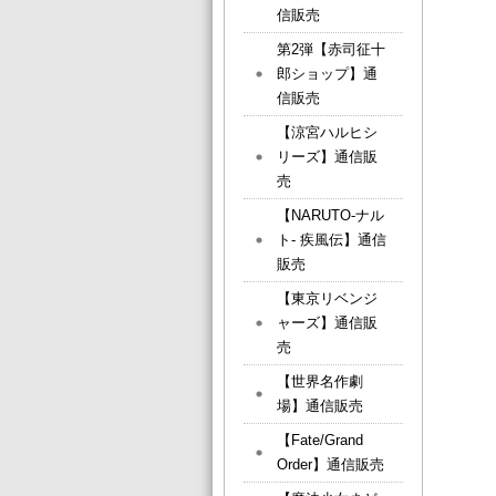
信販売
第2弾【赤司征十
郎ショップ】通
信販売
【涼宮ハルヒシ
リーズ】通信販
売
【NARUTO-ナル
ト- 疾風伝】通信
販売
【東京リベンジ
ャーズ】通信販
売
【世界名作劇
場】通信販売
【Fate/Grand
Order】通信販売