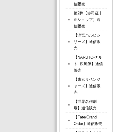
信販売
第2弾【赤司征十
郎ショップ】通
信販売
【涼宮ハルヒシ
リーズ】通信販
売
【NARUTO-ナル
ト- 疾風伝】通信
販売
【東京リベンジ
ャーズ】通信販
売
【世界名作劇
場】通信販売
【Fate/Grand
Order】通信販売