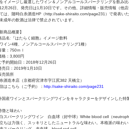
をイメージし厳選したワイン＆ノンアルコールスパークリングを飲み比
12月26日、発売日は1月10日です。その他、詳細情報・販売情報（他
ては、随時白糸酒造HP（http://sake-shiraito.com/page231）で発
未成年の飲酒は法律で禁止されています。
新商品概要】
商品名:『はたらく細胞』イメージ飲料
ワイン4種、ノンアルコールスパークリング1種）
容量：750ｍｌ
価格：3,800円
ご予約開始日：2018年12月26日
発売日：2019年1月10日
販売箇所
糸酒造本店（京都府宮津市字江尻382 天橋立）
信はこちら（ご予約）：
http://sake-shiraito.com/page231
外国産ワインとスパークリングワインをキャラクターをデザインした特
特徴と味わい
白スパークリングワイン 白血球（好中球）White blood cell（neutroph
立ちは力強く、スッキリとしたニュートラルな味わい。本格派の味わい
赤スパークリング 赤血球 blood red cell