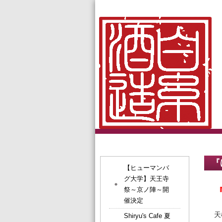
『
【ヒューマンバ
グ大学】天王寺
祭～京ノ陣～開
催決定
天
Shiryu's Cafe 夏