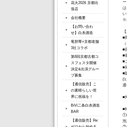
ー
花火2026 京都出
は
張店
い
会社概要
※
【お問い合わ
【
せ】白糸酒造
■
竜胆尊×京都老舗
（
3社コラボ
■
■
第8回京都古都コ
■
スフェスタ開催
■
決定&出演グルー
■
プ募集
白
【通信販売】こ
通
の素晴らしい世
界に祝福を！
■
BiVi二条白糸酒造
■
BAR
①
【通信販売】Re:
泡
ゼロから始める
②