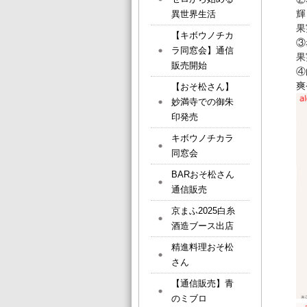
輝
異世界生活
果
【キボウノチカ
③
ラ同窓会】通信
果
販売開始
④
爽
【おそ松さん】
妙満寺での御朱
印発売
キボウノチカラ
同窓会
BARおそ松さん
通信販売
京まふ2025白糸
酒造ブース出店
精進料理おそ松
さん
【通信販売】青
のミブロ