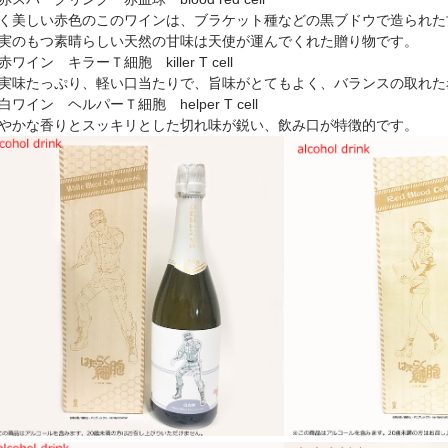
く美しい赤色のこのワインは、ブラケット種などの黒ブドウで造られた
実のもつ素晴らしい天然の甘味は天使が運んでくれた贈り物です。
赤ワイン キラーＴ細胞 killer T cell
実味たっぷり、軽い口当たりで、旨味がとてもよく、バランスの取れた
白ワイン ヘルパーＴ細胞 helper T cell
やかな香りとスッキリとした切れ味が鋭い、飲み口が特徴的です。