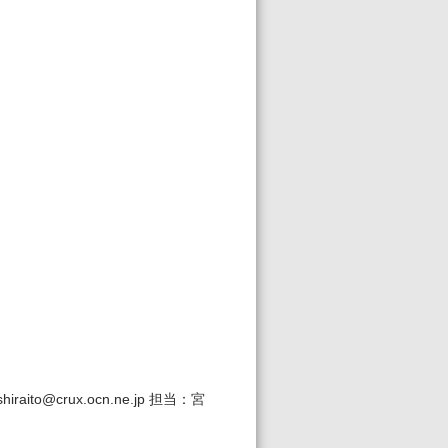
to@crux.ocn.ne.jp 担当：宮