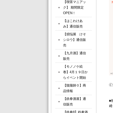
【喫茶マニアッ
ク】 期間限定
OPEN！
【はこわけあ
み】通信販売
【煩悩展 けそ
シロウ】通信販
売
【九月酒】通信
販売
【モノノケ絵
巻】4月１９日か
らイベント開始

【陰陽師０】商
品情報
【鉄拳酒屋】通
■
信販売
﨑
【鉄拳8】鉄拳酒