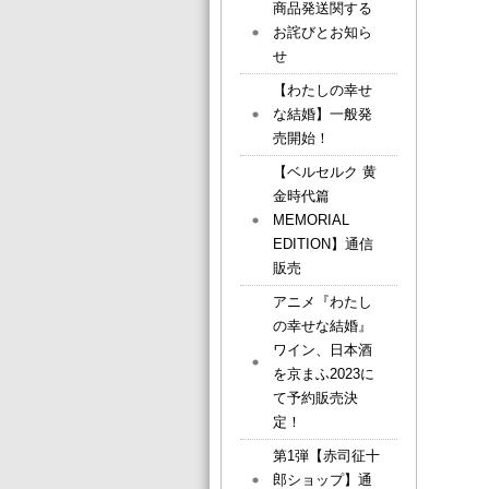
商品発送関する
お詫びとお知ら
せ
【わたしの幸せ
な結婚】一般発
売開始！
【ベルセルク 黄
金時代篇
MEMORIAL
EDITION】通信
販売
アニメ『わたし
の幸せな結婚』
ワイン、日本酒
を京まふ2023に
て予約販売決
定！
第1弾【赤司征十
郎ショップ】通