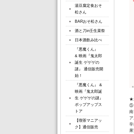
湯豆腐定食おそ
松さん
BARおそ松さん
酒と刀in壬生菜祭
日本酒飲み比べ
『悪魔くん』
& 映画『鬼太郎
誕生 ゲゲゲの
謎』 通信販売開
始！
『悪魔くん』 &
映画『鬼太郎誕
生 ゲゲゲの謎』
★
ポップアップス
⑤
トア
南
ア
【喫茶マニアッ
辛
ク】通信販売
果