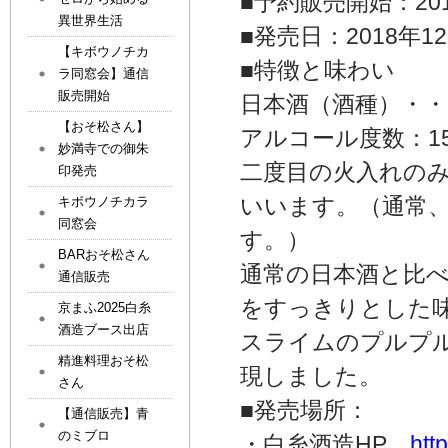
■予約販売開始：201
異世界生活
■発売日：2018年1
【キボウノチカ
■特徴と味わい
ラ同窓会】通信
販売開始
日本酒（酒種）・・
【おそ松さん】
アルコール度数：15
妙満寺での御朱
二度目の火入れの
印発売
いいます。（通常
キボウノチカラ
同窓会
す。）
BARおそ松さん
通常の日本酒と比
通信販売
をすっきりとした
京まふ2025白糸
酒造ブース出店
スライムのプルプ
精進料理おそ松
現しました。
さん
■発売場所：
【通信販売】青
のミブロ
・白糸酒造HP
htt