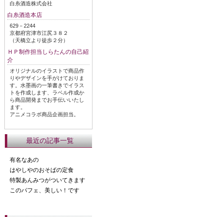
白糸酒造株式会社
白糸酒造本店
629－2244
京都府宮津市江尻３８２
（天橋立より徒歩２分）
ＨＰ制作担当しらたんの自己紹
介
オリジナルのイラストで商品作
りやデザインを手がけておりま
す。水墨画の一筆書きでイラス
トを作成します、ラベル作成か
ら商品開発までお手伝いいたし
ます。
アニメコラボ商品企画担当。
最近の記事一覧
有名なあの
はやしやのおそばの定食
特製あんみつがついてきます
このパフェ、美しい！です