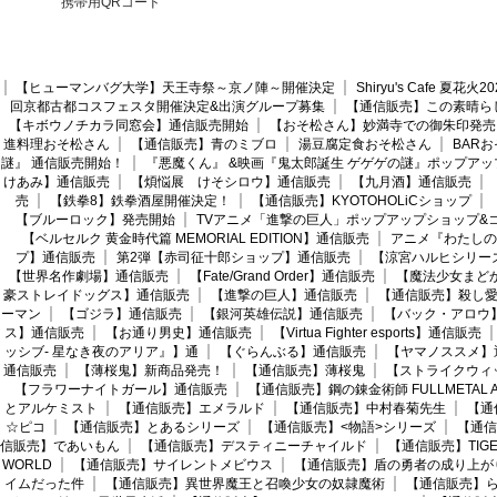
携帯用QRコード
【ヒューマンバグ大学】天王寺祭～京ノ陣～開催決定
Shiryu's Cafe 夏花
回京都古都コスフェスタ開催決定&出演グループ募集
【通信販売】この素晴ら
【キボウノチカラ同窓会】通信販売開始
【おそ松さん】妙満寺での御朱印発売
進料理おそ松さん
【通信販売】青のミブロ
湯豆腐定食おそ松さん
BAR
謎』 通信販売開始！
『悪魔くん』 &映画『鬼太郎誕生 ゲゲゲの謎』ポップアッ
けあみ】通信販売
【煩悩展 けそシロウ】通信販売
【九月酒】通信販売
売
【鉄拳8】鉄拳酒屋開催決定！
【通信販売】KYOTOHOLiCショップ
【ブルーロック】発売開始
TVアニメ「進撃の巨人」ポップアップショップ&
【ベルセルク 黄金時代篇 MEMORIAL EDITION】通信販売
アニメ『わたしの
プ】通信販売
第2弾【赤司征十郎ショップ】通信販売
【涼宮ハルヒシリー
【世界名作劇場】通信販売
【Fate/Grand Order】通信販売
【魔法少女まど
豪ストレイドッグス】通信販売
【進撃の巨人】通信販売
【通信販売】殺し
ーマン
【ゴジラ】通信販売
【銀河英雄伝説】通信販売
【バック・アロウ
ス】通信販売
【お通り男史】通信販売
【Virtua Fighter esports】通信販売
ッシブ- 星なき夜のアリア』】通
【ぐらんぶる】通信販売
【ヤマノススメ】
通信販売
【薄桜鬼】新商品発売！
【通信販売】薄桜鬼
【ストライクウィ
【フラワーナイトガール】通信販売
【通信販売】鋼の錬金術師 FULLMETAL AL
とアルケミスト
【通信販売】エメラルド
【通信販売】中村春菊先生
【通
☆ピコ
【通信販売】とあるシリーズ
【通信販売】<物語>シリーズ
【通信
信販売】であいもん
【通信販売】デスティニーチャイルド
【通信販売】TIGER
WORLD
【通信販売】サイレントメビウス
【通信販売】盾の勇者の成り上が
イムだった件
【通信販売】異世界魔王と召喚少女の奴隷魔術
【通信販売】ら