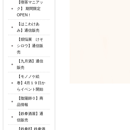
【喫茶マニアッ
ク】 期間限定
OPEN！
【はこわけあ
み】通信販売
【煩悩展 けそ
シロウ】通信販
売
【九月酒】通信
販売
【モノノケ絵
巻】4月１９日か
らイベント開始
【陰陽師０】商
品情報
【鉄拳酒屋】通
信販売
【鉄拳8】鉄拳酒