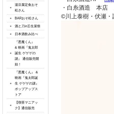
湯豆腐定食おそ
・白糸酒造 本店 
松さん
©川上泰樹・伏瀬・
BARおそ松さん
酒と刀in壬生菜祭
日本酒飲み比べ
『悪魔くん』
& 映画『鬼太郎
誕生 ゲゲゲの
謎』 通信販売開
始！
『悪魔くん』 &
映画『鬼太郎誕
生 ゲゲゲの謎』
ポップアップス
トア
【喫茶マニアッ
ク】通信販売