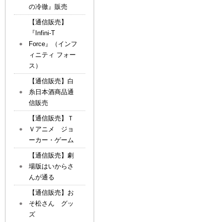
の冷徹』販売
【通信販売】
『Infini-T
Force』（インフ
ィニティ フォー
ス）
【通信販売】白
糸日本酒商品通
信販売
【通信販売】Ｔ
Ｖアニメ ジョ
ーカー・ゲーム
【通信販売】劇
場版はいからさ
んが通る
【通信販売】お
そ松さん グッ
ズ