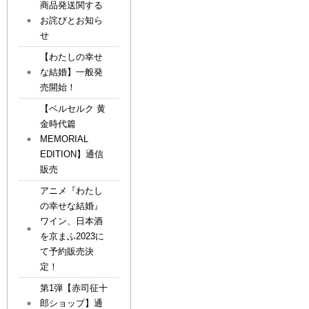
商品発送関する
お詫びとお知ら
せ
【わたしの幸せ
な結婚】一般発
売開始！
【ベルセルク 黄
金時代篇
MEMORIAL
EDITION】通信
販売
アニメ『わたし
の幸せな結婚』
ワイン、日本酒
を京まふ2023に
て予約販売決
定！
第1弾【赤司征十
郎ショップ】通