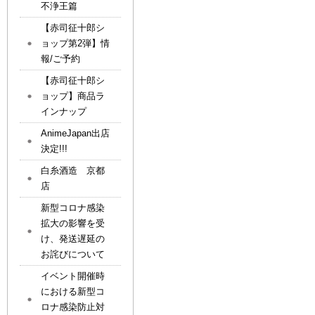
不浄王篇
【赤司征十郎シ
ョップ第2弾】情
報/ご予約
【赤司征十郎シ
ョップ】商品ラ
インナップ
AnimeJapan出店
決定!!!
白糸酒造 京都
店
新型コロナ感染
拡大の影響を受
け、発送遅延の
お詫びについて
イベント開催時
における新型コ
ロナ感染防止対