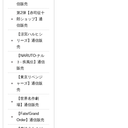
信販売
第2弾【赤司征十
郎ショップ】通
信販売
【涼宮ハルヒシ
リーズ】通信販
売
【NARUTO-ナル
ト- 疾風伝】通信
販売
【東京リベンジ
ャーズ】通信販
売
【世界名作劇
場】通信販売
【Fate/Grand
Order】通信販売