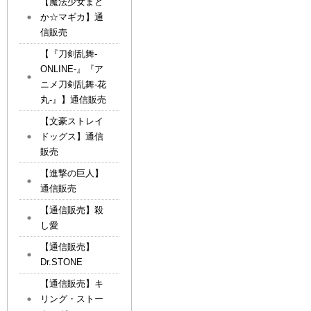
【魔法少女まど
か☆マギカ】通
信販売
【『刀剣乱舞-
ONLINE-』『ア
ニメ刀剣乱舞-花
丸-』】通信販売
【文豪ストレイ
ドッグス】通信
販売
【進撃の巨人】
通信販売
【通信販売】殺
し愛
【通信販売】
Dr.STONE
【通信販売】キ
リング・ストー