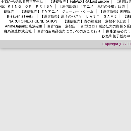
ゼロから始める異世界生活
【通信販売】Fate/EXTRA Last Encore
【通信販売】
売】ＫＩＮＧ ＯＦ ＰＲＩＳＭ
【通信販売】『アニメ 鬼灯の冷徹』販売
信販売
【通信販売】ＴＶアニメ ジョーカー・ゲーム
【通信販売】劇場版
[Heaven’s Feel」
【通信販売】黒子のバスケ ＬＡＳＴ ＧＡＭＥ
【通
NARUTO NEXT GENERATION
【通信販売】青の祓魔師 京都不浄王篇
AnimeJapan出店決定!!!
白糸酒造 京都店
新型コロナ感染拡大の影響を受
白糸酒造株式会社
白糸酒造商品発売についてのおことわり
白糸酒造公式ｔ
妖怪和菓子販売中
Copyright (C) 2008