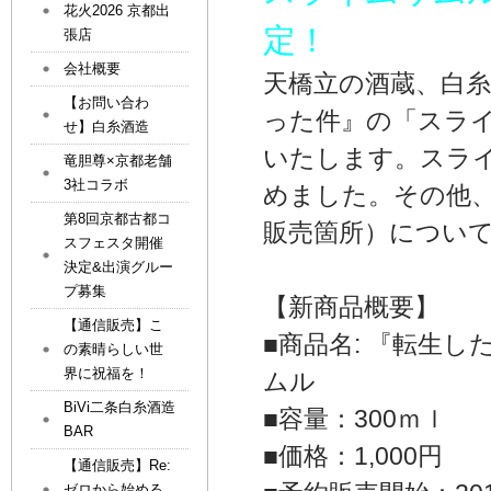
花火2026 京都出
定！
張店
会社概要
天橋立の酒蔵、白糸
【お問い合わ
った件』の「スラ
せ】白糸酒造
いたします。スラ
竜胆尊×京都老舗
3社コラボ
めました。その他
第8回京都古都コ
販売箇所）について
スフェスタ開催
決定&出演グルー
プ募集
【新商品概要】
【通信販売】こ
■商品名: 『転生
の素晴らしい世
界に祝福を！
ムル
BiVi二条白糸酒造
■容量：300ｍｌ
BAR
■価格：1,000円
【通信販売】Re:
ゼロから始める