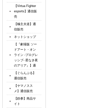
【Virtua Fighter
esports】通信販
売
【極主夫道】通
信販売
ネットショップ
【『劇場版 ソー
ドアート・オン
ライン -プログレ
ッシブ- 星なき夜
のアリア』】通
【ぐらんぶる】
通信販売
【ヤマノスス
メ】通信販売
【鉄拳】商品サ
イト