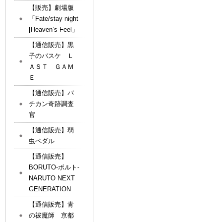
【販売】劇場版
「Fate/stay night
[Heaven’s Feel」
【通信販売】黒
子のバスケ Ｌ
ＡＳＴ ＧＡＭ
Ｅ
【通信販売】バ
チカン奇跡調査
官
【通信販売】弱
虫ペダル
【通信販売】
BORUTO-ボルト-
NARUTO NEXT
GENERATION
【通信販売】青
の祓魔師 京都