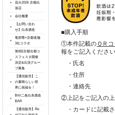
花火2026 京都出
張店
会社概要
【お問い合わ
せ】白糸酒造
■購入手順
竜胆尊×京都老舗
①本件記載の
ＱＲコ
3社コラボ
報をご記入くださ
第8回京都古都コ
スフェスタ開催
・氏名
決定&出演グルー
プ募集
・住所
【通信販売】こ
の素晴らしい世
・連絡先
界に祝福を！
BiVi二条白糸酒造
②上記をご記入の
BAR
・カードに記載さ
【通信販売】Re:
ゼロから始める