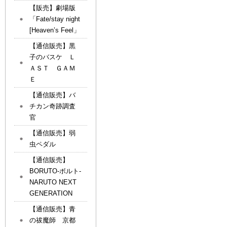
【販売】劇場版
「Fate/stay night
[Heaven’s Feel」
【通信販売】黒
子のバスケ Ｌ
ＡＳＴ ＧＡＭ
Ｅ
【通信販売】バ
チカン奇跡調査
官
【通信販売】弱
虫ペダル
【通信販売】
BORUTO-ボルト-
NARUTO NEXT
GENERATION
【通信販売】青
の祓魔師 京都