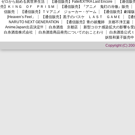
ゼロから始める異世界生活
【通信販売】Fate/EXTRA Last Encore
【通信販売】
売】ＫＩＮＧ ＯＦ ＰＲＩＳＭ
【通信販売】『アニメ 鬼灯の冷徹』販売
信販売
【通信販売】ＴＶアニメ ジョーカー・ゲーム
【通信販売】劇場版
[Heaven’s Feel」
【通信販売】黒子のバスケ ＬＡＳＴ ＧＡＭＥ
【通
NARUTO NEXT GENERATION
【通信販売】青の祓魔師 京都不浄王篇
AnimeJapan出店決定!!!
白糸酒造 京都店
新型コロナ感染拡大の影響を受
白糸酒造株式会社
白糸酒造商品発売についてのおことわり
白糸酒造公式ｔ
妖怪和菓子販売中
Copyright (C) 2008