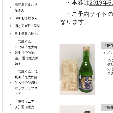
・本券は
2019
年
5
湯豆腐定食おそ
松さん
・ご予約サイトの
BARおそ松さん
なります。
酒と刀in壬生菜祭
日本酒飲み比べ
『悪魔くん』
『転
& 映画『鬼太郎
2,3
誕生 ゲゲゲの
謎』 通信販売開
T
始！
酒
で
『悪魔くん』 &
ク
映画『鬼太郎誕
生 ゲゲゲの謎』
ポップアップス
トア
【喫茶マニアッ
ク】通信販売
『転