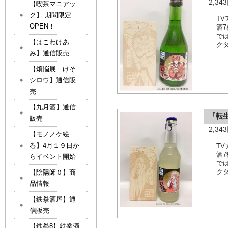
2,3
【喫茶マニアッ
ク】 期間限定
T
OPEN！
酒
で
【はこわけあ
ク
み】通信販売
【煩悩展 けそ
シロウ】通信販
売
【九月酒】通信
『転
販売
2,3
【モノノケ絵
巻】4月１９日か
T
酒
らイベント開始
で
ク
【陰陽師０】商
品情報
【鉄拳酒屋】通
信販売
【鉄拳8】鉄拳酒