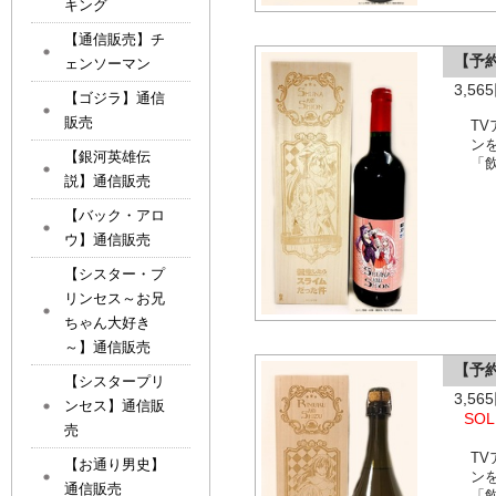
キング
【通信販売】チ
【予約
ェンソーマン
3,5
【ゴジラ】通信
販売
T
ン
【銀河英雄伝
「
説】通信販売
【バック・アロ
ウ】通信販売
【シスター・プ
リンセス～お兄
ちゃん大好き
～】通信販売
【予約
【シスタープリ
3,5
ンセス】通信販
SOL
売
T
【お通り男史】
ン
通信販売