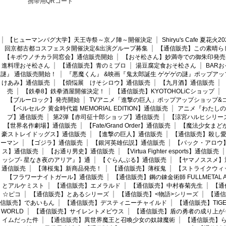
携帯用QRコード
【ヒューマンバグ大学】天王寺祭～京ノ陣～開催決定
Shiryu's Cafe 夏花
回京都古都コスフェスタ開催決定&出演グループ募集
【通信販売】この素晴ら
【キボウノチカラ同窓会】通信販売開始
【おそ松さん】妙満寺での御朱印発売
進料理おそ松さん
【通信販売】青のミブロ
湯豆腐定食おそ松さん
BAR
謎』 通信販売開始！
『悪魔くん』 &映画『鬼太郎誕生 ゲゲゲの謎』ポップアッ
けあみ】通信販売
【煩悩展 けそシロウ】通信販売
【九月酒】通信販売
売
【鉄拳8】鉄拳酒屋開催決定！
【通信販売】KYOTOHOLiCショップ
【ブルーロック】発売開始
TVアニメ「進撃の巨人」ポップアップショップ&
【ベルセルク 黄金時代篇 MEMORIAL EDITION】通信販売
アニメ『わたしの
プ】通信販売
第2弾【赤司征十郎ショップ】通信販売
【涼宮ハルヒシリー
【世界名作劇場】通信販売
【Fate/Grand Order】通信販売
【魔法少女まど
豪ストレイドッグス】通信販売
【進撃の巨人】通信販売
【通信販売】殺し
ーマン
【ゴジラ】通信販売
【銀河英雄伝説】通信販売
【バック・アロウ
ス】通信販売
【お通り男史】通信販売
【Virtua Fighter esports】通信販売
ッシブ- 星なき夜のアリア』】通
【ぐらんぶる】通信販売
【ヤマノススメ】
通信販売
【薄桜鬼】新商品発売！
【通信販売】薄桜鬼
【ストライクウィ
【フラワーナイトガール】通信販売
【通信販売】鋼の錬金術師 FULLMETAL AL
とアルケミスト
【通信販売】エメラルド
【通信販売】中村春菊先生
【通
☆ピコ
【通信販売】とあるシリーズ
【通信販売】<物語>シリーズ
【通信
信販売】であいもん
【通信販売】デスティニーチャイルド
【通信販売】TIGER
WORLD
【通信販売】サイレントメビウス
【通信販売】盾の勇者の成り上が
イムだった件
【通信販売】異世界魔王と召喚少女の奴隷魔術
【通信販売】ら