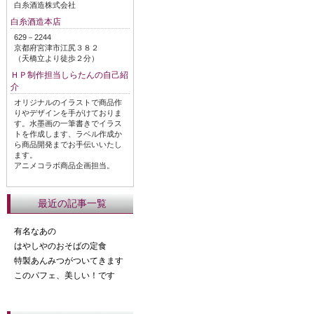
白糸酒造株式会社
白糸酒造本店
629－2244
京都府宮津市江尻３８２
（天橋立より徒歩２分）
ＨＰ制作担当しらたんの自己紹
介
オリジナルのイラストで商品作
りやデザインを手がけておりま
す。水墨画の一筆書きでイラス
トを作成します、ラベル作成か
ら商品開発までお手伝いいたし
ます。
アニメコラボ商品企画担当。
最近の記事一覧
有名なあの
はやしやのおそばの定食
特製あんみつがついてきます
このパフェ、美しい！です