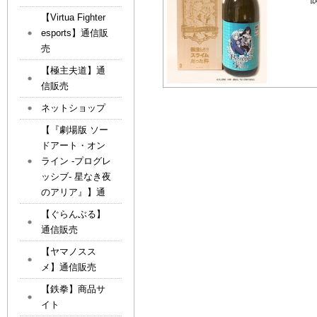
「
【Virtua Fighter
esports】通信販
売
【極主夫道】通
信販売
ネットショップ
【『劇場版 ソー
ドアート・オン
ライン -プログレ
ッシブ- 星なき夜
のアリア』】通
【ぐらんぶる】
通信販売
【ヤマノスス
メ】通信販売
【鉄拳】商品サ
イト