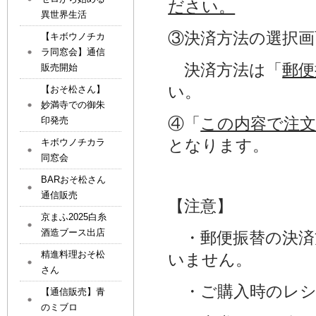
ださい。
異世界生活
③決済方法の選択
【キボウノチカ
ラ同窓会】通信
決済方法は「
郵便
販売開始
い。
【おそ松さん】
妙満寺での御朱
④「
この内容で注
印発売
となります。
キボウノチカラ
同窓会
BARおそ松さん
通信販売
【注意】
京まふ2025白糸
酒造ブース出店
・郵便振替の決済
精進料理おそ松
いません。
さん
・ご購入時のレシ
【通信販売】青
のミブロ