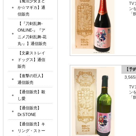
【魔法少女まど
T
か☆マギカ】通
ン
信販売
「
【『刀剣乱舞-
ONLINE-』『ア
ニメ刀剣乱舞-花
丸-』】通信販売
【文豪ストレイ
ドッグス】通信
販売
【予約
【進撃の巨人】
3,5
通信販売
T
【通信販売】殺
ン
「
し愛
【通信販売】
Dr.STONE
【通信販売】キ
リング・ストー