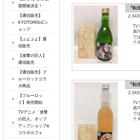
屋開催決定！
『転
【通信販売】
2,3
KYOTOHOLiCシ
T
ョップ
酒
で
【ぷよぷよ】通
ク
信販売
【進撃の巨人】
通信販売
【通信販売】ブ
ルーロックコラ
『転
ボ商品
2,3
【ブルーロッ
ク】発売開始
T
酒
TVアニメ「進撃
で
ク
の巨人」ポップ
アップショップ&
コラボカフェ