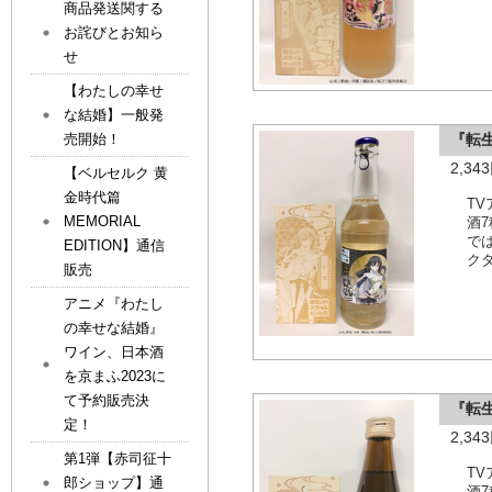
商品発送関する
お詫びとお知ら
せ
【わたしの幸せ
な結婚】一般発
『転
売開始！
2,3
【ベルセルク 黄
金時代篇
T
MEMORIAL
酒
で
EDITION】通信
ク
販売
アニメ『わたし
の幸せな結婚』
ワイン、日本酒
を京まふ2023に
て予約販売決
『転
定！
2,3
第1弾【赤司征十
T
郎ショップ】通
酒