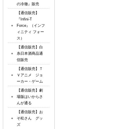
の冷徹』販売
【通信販売】
『Infini-T
Force』（インフ
ィニティ フォー
ス）
【通信販売】白
糸日本酒商品通
信販売
【通信販売】Ｔ
Ｖアニメ ジョ
ーカー・ゲーム
【通信販売】劇
場版はいからさ
んが通る
【通信販売】お
そ松さん グッ
ズ