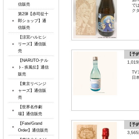
信販売
で
ク
第2弾【赤司征十
郎ショップ】通
信販売
【涼宮ハルヒシ
リーズ】通信販
売
【予
【NARUTO-ナル
1,0
ト- 疾風伝】通信
T
販売
日
【東京リベンジ
ャーズ】通信販
売
【世界名作劇
場】通信販売
【Fate/Grand
【予約
Order】通信販売
3,5