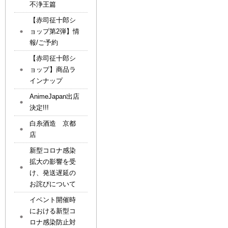
不浄王篇
【赤司征十郎シ
ョップ第2弾】情
報/ご予約
【赤司征十郎シ
ョップ】商品ラ
インナップ
AnimeJapan出店
決定!!!
白糸酒造 京都
店
新型コロナ感染
拡大の影響を受
け、発送遅延の
お詫びについて
イベント開催時
における新型コ
ロナ感染防止対