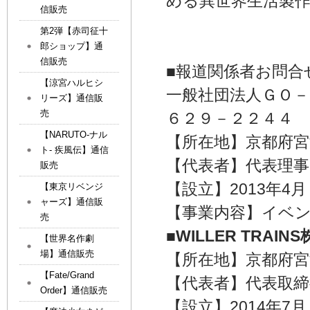
める異世界生活製
信販売
第2弾【赤司征十
郎ショップ】通
信販売
■報道関係者お問合
【涼宮ハルヒシ
一般社団法人ＧＯ－
リーズ】通信販
売
６２９－２２４４
【NARUTO-ナル
【所在地】京都府宮
ト- 疾風伝】通信
【代表者】代表理事
販売
【設立】2013年4月
【東京リベンジ
ャーズ】通信販
【事業内容】イベ
売
■WILLER TRAI
【世界名作劇
場】通信販売
【所在地】京都府宮津
【Fate/Grand
【代表者】代表取締
Order】通信販売
【設立】2014年7月