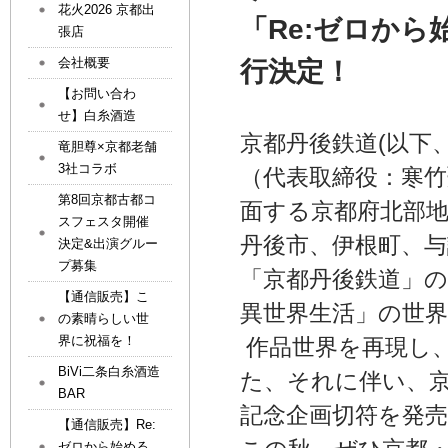
花火2026 京都出
「Re:ゼロか
張店
会社概要
行決定！
【お問い合わ
せ】白糸酒造
京都丹後鉄道(以下、丹
竜胆尊×京都老舗
3社コラボ
（代表取締役：寒
第8回京都古都コ
面する京都府北部地
スフェスタ開催
丹後市、伊根町、与謝
決定&出演グルー
プ募集
「京都丹後鉄道」の
【通信販売】こ
異世界生活」の世
の素晴らしい世
界に祝福を！
作品世界を再現し
BiVi二条白糸酒造
た、それに伴い、
BAR
記念企画切符を発
【通信販売】Re:
ゼロから始める