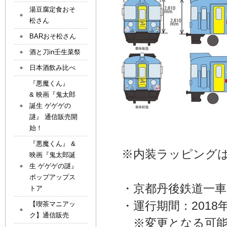
湯豆腐定食おそ
松さん
BARおそ松さん
酒と刀in壬生菜祭
日本酒飲み比べ
『悪魔くん』
& 映画『鬼太郎
誕生 ゲゲゲの
謎』 通信販売開
始！
『悪魔くん』 &
※内装ラッピング
映画『鬼太郎誕
生 ゲゲゲの謎』
ポップアップス
・京都丹後鉄道一車
トア
・運行期間：2018年
【喫茶マニアッ
ク】通信販売
※変更となる可能