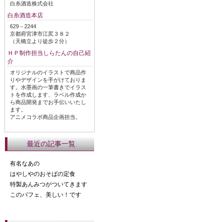
白糸酒造株式会社
白糸酒造本店
629－2244
京都府宮津市江尻３８２
（天橋立より徒歩２分）
ＨＰ制作担当しらたんの自己紹
介
オリジナルのイラストで商品作
りやデザインを手がけておりま
す。水墨画の一筆書きでイラス
トを作成します、ラベル作成か
ら商品開発までお手伝いいたし
ます。
アニメコラボ商品企画担当。
最近の記事一覧
有名なあの
はやしやのおそばの定食
特製あんみつがついてきます
このパフェ、美しい！です