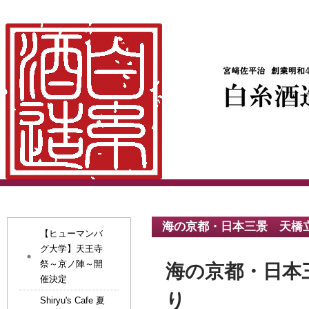
海の京都・日本三景 天橋立
【ヒューマンバ
グ大学】天王寺
祭～京ノ陣～開
海の京都・日本
催決定
り
Shiryu's Cafe 夏