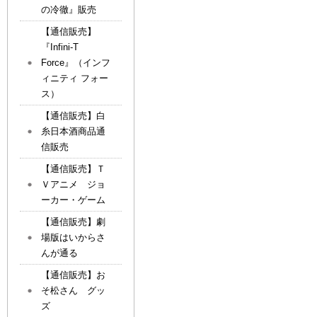
の冷徹』販売
【通信販売】
『Infini-T
Force』（インフ
ィニティ フォー
ス）
【通信販売】白
糸日本酒商品通
信販売
【通信販売】Ｔ
Ｖアニメ ジョ
ーカー・ゲーム
【通信販売】劇
場版はいからさ
んが通る
【通信販売】お
そ松さん グッ
ズ