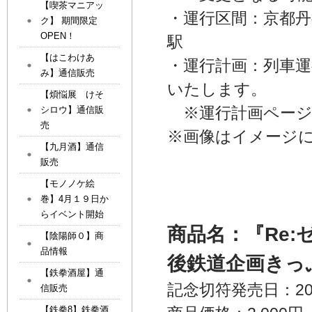
【喫茶マニアッ
・運行区間：京都丹
ク】 期間限定
OPEN！
駅
【はこわけあ
・運行計画：列車運
み】通信販売
いたします。
【煩悩展 けそ
※運行計画ページ
シロウ】通信販
売
※画像はイメージ
【九月酒】通信
販売
【モノノケ絵
巻】4月１９日か
らイベント開始
商品名：『Re
【陰陽師０】商
品情報
後鉄道企画きっ
【鉄拳酒屋】通
記念切符発売日：20
信販売
【鉄拳8】鉄拳酒