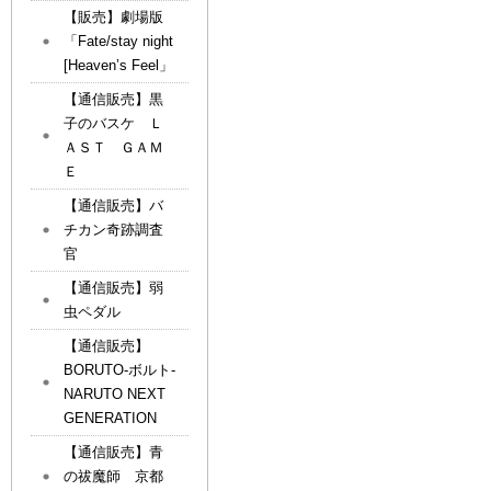
【販売】劇場版
「Fate/stay night
[Heaven’s Feel」
【通信販売】黒
子のバスケ Ｌ
ＡＳＴ ＧＡＭ
Ｅ
【通信販売】バ
チカン奇跡調査
官
【通信販売】弱
虫ペダル
【通信販売】
BORUTO-ボルト-
NARUTO NEXT
GENERATION
【通信販売】青
の祓魔師 京都