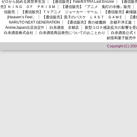
ゼロから始める異世界生活
【通信販売】Fate/EXTRA Last Encore
【通信販売】
売】ＫＩＮＧ ＯＦ ＰＲＩＳＭ
【通信販売】『アニメ 鬼灯の冷徹』販売
信販売
【通信販売】ＴＶアニメ ジョーカー・ゲーム
【通信販売】劇場版
[Heaven’s Feel」
【通信販売】黒子のバスケ ＬＡＳＴ ＧＡＭＥ
【通
NARUTO NEXT GENERATION
【通信販売】青の祓魔師 京都不浄王篇
AnimeJapan出店決定!!!
白糸酒造 京都店
新型コロナ感染拡大の影響を受
白糸酒造株式会社
白糸酒造商品発売についてのおことわり
白糸酒造公式ｔ
妖怪和菓子販売中
Copyright (C) 2008