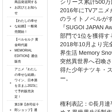
シリーズ累計500
商品発送関する
お詫びとお知ら
2016年にTVア
せ
のライトノベルがす
【わたしの幸せ
『SUGOI JAPAN
な結婚】一般発
売開始！
部門で1位を獲得す
【ベルセルク 黄
2018年10月より
金時代篇
MEMORIAL
界生活 Memory 
EDITION】通信
突然異世界へ召喚
販売
得た少年ナツキ・
アニメ『わたし
の幸せな結婚』
ー。
ワイン、日本酒
を京まふ2023に
て予約販売決
定！
権利表記：©長月達平
第1弾【赤司征十
郎ショップ】通