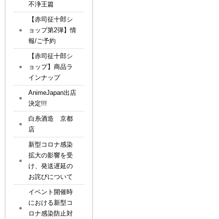
不浄王篇
【赤司征十郎シ
ョップ第2弾】情
報/ご予約
【赤司征十郎シ
ョップ】商品ラ
インナップ
AnimeJapan出店
決定!!!
白糸酒造 京都
店
新型コロナ感染
拡大の影響を受
け、発送遅延の
お詫びについて
イベント開催時
における新型コ
ロナ感染防止対