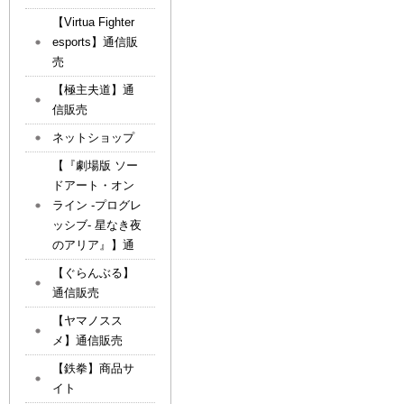
【Virtua Fighter
esports】通信販
売
【極主夫道】通
信販売
ネットショップ
【『劇場版 ソー
ドアート・オン
ライン -プログレ
ッシブ- 星なき夜
のアリア』】通
【ぐらんぶる】
通信販売
【ヤマノスス
メ】通信販売
【鉄拳】商品サ
イト