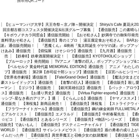
携帯用QRコード
【ヒューマンバグ大学】天王寺祭～京ノ陣～開催決定
Shiryu's Cafe 夏花
回京都古都コスフェスタ開催決定&出演グループ募集
【通信販売】この素晴ら
【キボウノチカラ同窓会】通信販売開始
【おそ松さん】妙満寺での御朱印発売
進料理おそ松さん
【通信販売】青のミブロ
湯豆腐定食おそ松さん
BAR
謎』 通信販売開始！
『悪魔くん』 &映画『鬼太郎誕生 ゲゲゲの謎』ポップアッ
けあみ】通信販売
【煩悩展 けそシロウ】通信販売
【九月酒】通信販売
売
【鉄拳8】鉄拳酒屋開催決定！
【通信販売】KYOTOHOLiCショップ
【ブルーロック】発売開始
TVアニメ「進撃の巨人」ポップアップショップ&
【ベルセルク 黄金時代篇 MEMORIAL EDITION】通信販売
アニメ『わたしの
プ】通信販売
第2弾【赤司征十郎ショップ】通信販売
【涼宮ハルヒシリー
【世界名作劇場】通信販売
【Fate/Grand Order】通信販売
【魔法少女まど
豪ストレイドッグス】通信販売
【進撃の巨人】通信販売
【通信販売】殺し
ーマン
【ゴジラ】通信販売
【銀河英雄伝説】通信販売
【バック・アロウ
ス】通信販売
【お通り男史】通信販売
【Virtua Fighter esports】通信販売
ッシブ- 星なき夜のアリア』】通
【ぐらんぶる】通信販売
【ヤマノススメ】
通信販売
【薄桜鬼】新商品発売！
【通信販売】薄桜鬼
【ストライクウィ
【フラワーナイトガール】通信販売
【通信販売】鋼の錬金術師 FULLMETAL AL
とアルケミスト
【通信販売】エメラルド
【通信販売】中村春菊先生
【通
☆ピコ
【通信販売】とあるシリーズ
【通信販売】<物語>シリーズ
【通信
信販売】であいもん
【通信販売】デスティニーチャイルド
【通信販売】TIGER
WORLD
【通信販売】サイレントメビウス
【通信販売】盾の勇者の成り上が
イムだった件
【通信販売】異世界魔王と召喚少女の奴隷魔術
【通信販売】ら