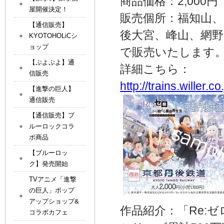
商品価格：2,000
屋開催決定！
販売個所：福知山、
【通信販売】
後大宮、峰山、網野
KYOTOHOLiCシ
ョップ
で販売いたします
【ぷよぷよ】通
詳細こちら：
信販売
http://
trains.willer.c
【進撃の巨人】
通信販売
【通信販売】ブ
ルーロックコラ
ボ商品
【ブルーロッ
ク】発売開始
TVアニメ「進撃
の巨人」ポップ
アップショップ&
作品紹介：「Re:
コラボカフェ