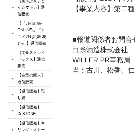
【魔法少女まど
【事業内容】第二種
か☆マギカ】通
信販売
【『刀剣乱舞-
ONLINE-』『ア
ニメ刀剣乱舞-花
■報道関係者お問合
丸-』】通信販売
白糸酒造株式会社 電
【文豪ストレイ
WILLER PR事務
ドッグス】通信
販売
当：古川、松香、仁
【進撃の巨人】
通信販売
【通信販売】殺
し愛
【通信販売】
Dr.STONE
【通信販売】キ
リング・ストー