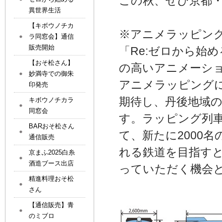
この秋、ぜひ京都
異世界生活
【キボウノチカ
※アニメラッピン
ラ同窓会】通信
販売開始
「Re:ゼロから始
【おそ松さん】
の高いアニメーシ
妙満寺での御朱
アニメラッピング
印発売
期待し、丹後地域
キボウノチカラ
同窓会
す。ラッピング列車
BARおそ松さん
て、新たに2000
通信販売
れる鉄道を目指す
京まふ2025白糸
酒造ブース出店
っていただく機会
精進料理おそ松
さん
【通信販売】青
のミブロ