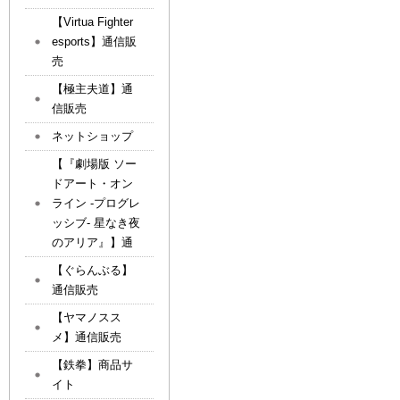
【Virtua Fighter
esports】通信販
売
【極主夫道】通
信販売
ネットショップ
【『劇場版 ソー
ドアート・オン
ライン -プログレ
ッシブ- 星なき夜
のアリア』】通
【ぐらんぶる】
通信販売
【ヤマノスス
メ】通信販売
【鉄拳】商品サ
イト