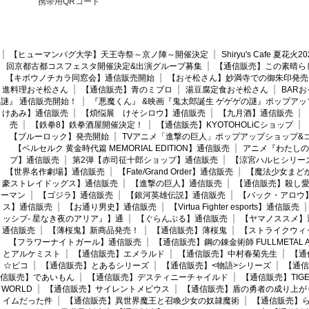
携帯用QRコード
【ヒューマンバグ大学】天王寺祭～京ノ陣～開催決定
Shiryu's Cafe 夏花
回京都古都コスフェスタ開催決定&出演グループ募集
【通信販売】この素晴ら
【キボウノチカラ同窓会】通信販売開始
【おそ松さん】妙満寺での御朱印発売
進料理おそ松さん
【通信販売】青のミブロ
湯豆腐定食おそ松さん
BAR
謎』 通信販売開始！
『悪魔くん』 &映画『鬼太郎誕生 ゲゲゲの謎』ポップアッ
けあみ】通信販売
【煩悩展 けそシロウ】通信販売
【九月酒】通信販売
売
【鉄拳8】鉄拳酒屋開催決定！
【通信販売】KYOTOHOLiCショップ
【ブルーロック】発売開始
TVアニメ「進撃の巨人」ポップアップショップ&
【ベルセルク 黄金時代篇 MEMORIAL EDITION】通信販売
アニメ『わたしの
プ】通信販売
第2弾【赤司征十郎ショップ】通信販売
【涼宮ハルヒシリー
【世界名作劇場】通信販売
【Fate/Grand Order】通信販売
【魔法少女まど
豪ストレイドッグス】通信販売
【進撃の巨人】通信販売
【通信販売】殺し
ーマン
【ゴジラ】通信販売
【銀河英雄伝説】通信販売
【バック・アロウ
ス】通信販売
【お通り男史】通信販売
【Virtua Fighter esports】通信販売
ッシブ- 星なき夜のアリア』】通
【ぐらんぶる】通信販売
【ヤマノススメ】
通信販売
【薄桜鬼】新商品発売！
【通信販売】薄桜鬼
【ストライクウィ
【フラワーナイトガール】通信販売
【通信販売】鋼の錬金術師 FULLMETAL AL
とアルケミスト
【通信販売】エメラルド
【通信販売】中村春菊先生
【通
☆ピコ
【通信販売】とあるシリーズ
【通信販売】<物語>シリーズ
【通信
信販売】であいもん
【通信販売】デスティニーチャイルド
【通信販売】TIGER
WORLD
【通信販売】サイレントメビウス
【通信販売】盾の勇者の成り上が
イムだった件
【通信販売】異世界魔王と召喚少女の奴隷魔術
【通信販売】ら