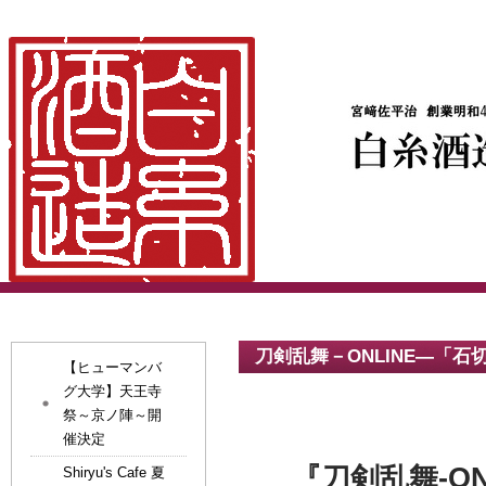
刀剣乱舞－ONLINE―「
【ヒューマンバ
グ大学】天王寺
祭～京ノ陣～開
催決定
『刀剣乱舞-O
Shiryu's Cafe 夏