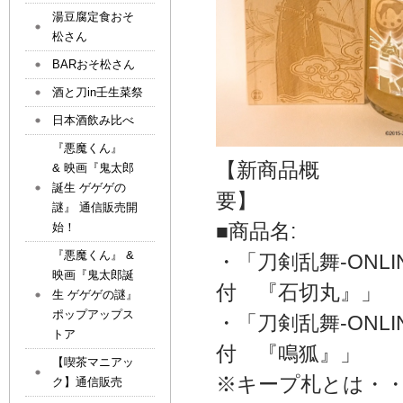
湯豆腐定食おそ
松さん
BARおそ松さん
酒と刀in壬生菜祭
日本酒飲み比べ
『悪魔くん』
【新商品概
& 映画『鬼太郎
誕生 ゲゲゲの
謎』 通信販売開
■商品名:
始！
『悪魔くん』 &
・「刀剣乱舞-ONL
映画『鬼太郎誕
付 『石
生 ゲゲゲの謎』
ポップアップス
・「刀剣乱舞-ONL
トア
付 『鳴狐』」
【喫茶マニアッ
※キープ札とは・
ク】通信販売