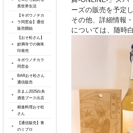
異世界生活
ーズの販売を予定
【キボウノチカ
その他、詳細情報・
ラ同窓会】通信
販売開始
については、随時白
【おそ松さん】
妙満寺での御朱
印発売
キボウノチカラ
同窓会
BARおそ松さん
通信販売
京まふ2025白糸
酒造ブース出店
精進料理おそ松
さん
【通信販売】青
のミブロ