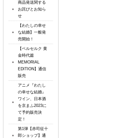
商品発送関する
お詫びとお知ら
せ
【わたしの幸せ
な結婚】一般発
売開始！
【ベルセルク 黄
金時代篇
MEMORIAL
EDITION】通信
販売
アニメ『わたし
の幸せな結婚』
ワイン、日本酒
を京まふ2023に
て予約販売決
定！
第1弾【赤司征十
郎ショップ】通