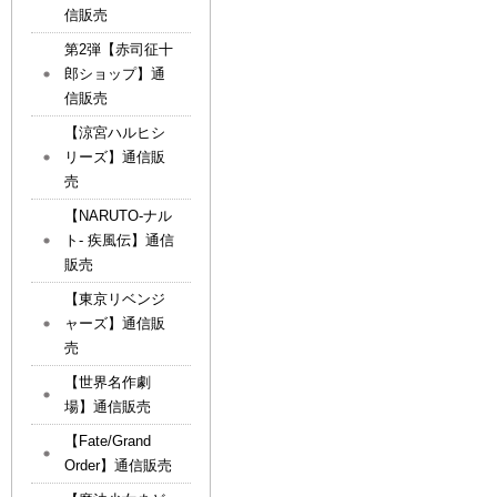
信販売
第2弾【赤司征十
郎ショップ】通
信販売
【涼宮ハルヒシ
リーズ】通信販
売
【NARUTO-ナル
ト- 疾風伝】通信
販売
【東京リベンジ
ャーズ】通信販
売
【世界名作劇
場】通信販売
【Fate/Grand
Order】通信販売