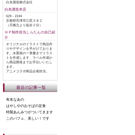
白糸酒造株式会社
白糸酒造本店
629－2244
京都府宮津市江尻３８２
（天橋立より徒歩２分）
ＨＰ制作担当しらたんの自己紹
介
オリジナルのイラストで商品作
りやデザインを手がけておりま
す。水墨画の一筆書きでイラス
トを作成します、ラベル作成か
ら商品開発までお手伝いいたし
ます。
アニメコラボ商品企画担当。
最近の記事一覧
有名なあの
はやしやのおそばの定食
特製あんみつがついてきます
このパフェ、美しい！です