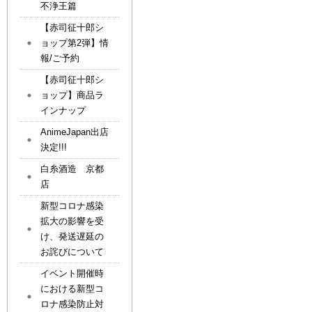
不浄王篇
【赤司征十郎シ
ョップ第2弾】情
報/ご予約
【赤司征十郎シ
ョップ】商品ラ
インナップ
AnimeJapan出店
決定!!!
白糸酒造 京都
店
新型コロナ感染
拡大の影響を受
け、発送遅延の
お詫びについて
イベント開催時
における新型コ
ロナ感染防止対