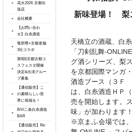
花火2026 京都出
張店
新味登場！ 梨
会社概要
【お問い合わ
せ】白糸酒造
天橋立の酒蔵、白糸
竜胆尊×京都老舗
3社コラボ
「刀剣乱舞-ONL
第8回京都古都コ
グ酒シリーズ、梨
スフェスタ開催
を京都国際マンガ・アニメ
決定&出演グルー
プ募集
酒造ブース（３Ｆ
【通信販売】こ
は、白糸酒造ＨＰ（
の素晴らしい世
売を開始します。
界に祝福を！
BiVi二条白糸酒造
味」が加わります
BAR
※京まふ会場では、
【通信販売】Re:
舞-ONLINE-
ゼロから始める