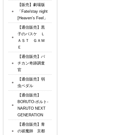
【販売】劇場版
「Fate/stay night
[Heaven’s Feel」
【通信販売】黒
子のバスケ Ｌ
ＡＳＴ ＧＡＭ
Ｅ
【通信販売】バ
チカン奇跡調査
官
【通信販売】弱
虫ペダル
【通信販売】
BORUTO-ボルト-
NARUTO NEXT
GENERATION
【通信販売】青
の祓魔師 京都