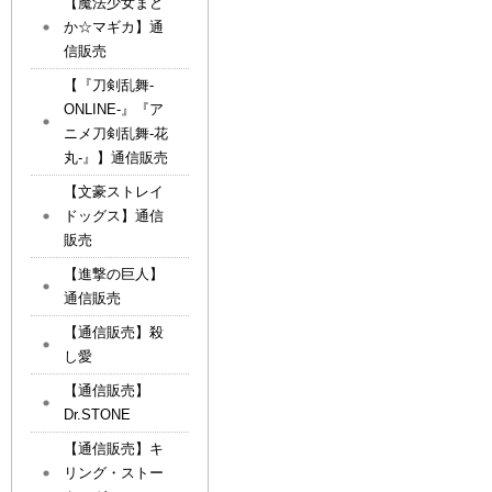
【魔法少女まど
か☆マギカ】通
信販売
【『刀剣乱舞-
ONLINE-』『ア
ニメ刀剣乱舞-花
丸-』】通信販売
【文豪ストレイ
ドッグス】通信
販売
【進撃の巨人】
通信販売
【通信販売】殺
し愛
【通信販売】
Dr.STONE
【通信販売】キ
リング・ストー