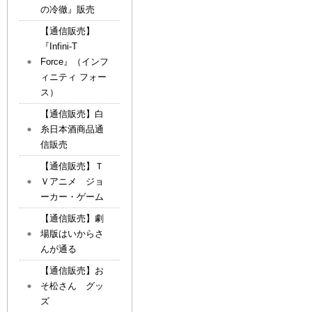
の冷徹』販売
【通信販売】
『Infini-T
Force』（インフ
ィニティ フォー
ス）
【通信販売】白
糸日本酒商品通
信販売
【通信販売】Ｔ
Ｖアニメ ジョ
ーカー・ゲーム
【通信販売】劇
場版はいからさ
んが通る
【通信販売】お
そ松さん グッ
ズ