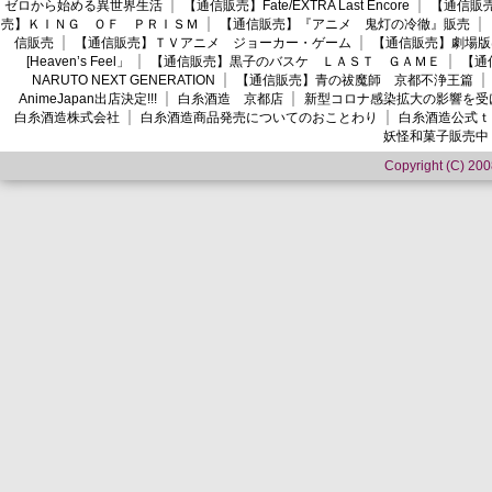
ゼロから始める異世界生活
【通信販売】Fate/EXTRA Last Encore
【通信販売】
売】ＫＩＮＧ ＯＦ ＰＲＩＳＭ
【通信販売】『アニメ 鬼灯の冷徹』販売
信販売
【通信販売】ＴＶアニメ ジョーカー・ゲーム
【通信販売】劇場版
[Heaven’s Feel」
【通信販売】黒子のバスケ ＬＡＳＴ ＧＡＭＥ
【通
NARUTO NEXT GENERATION
【通信販売】青の祓魔師 京都不浄王篇
AnimeJapan出店決定!!!
白糸酒造 京都店
新型コロナ感染拡大の影響を受
白糸酒造株式会社
白糸酒造商品発売についてのおことわり
白糸酒造公式ｔ
妖怪和菓子販売中
Copyright (C) 2008