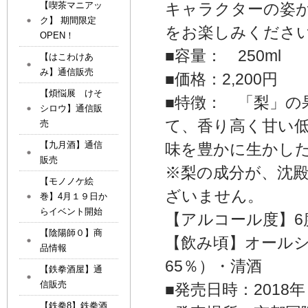
キャラクターの姿
【喫茶マニアッ
ク】 期間限定
をお楽しみくださ
OPEN！
■容量： 250ml
【はこわけあ
み】通信販売
■価格：2,200円
【煩悩展 けそ
■特徴： 「梨」の
シロウ】通信販
て、香り高く甘い
売
【九月酒】通信
味を豊かに生かし
販売
※梨の成分が、沈
【モノノケ絵
ざいません。
巻】4月１９日か
らイベント開始
【アルコール度】6
【陰陽師０】商
【飲み頃】オールシ
品情報
65％）・清酒
【鉄拳酒屋】通
信販売
■発売日時：2018
【鉄拳8】鉄拳酒