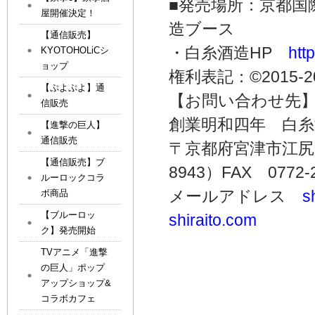
■発売場所：京都国
屋開催決定！
造ブース
【通信販売】
・白糸酒造HP
htt
KYOTOHOLiCシ
ョップ
権利表記：©2015-201
【ぷよぷよ】通
【お問い合わせ先
信販売
創業明和四年 白
【進撃の巨人】
通信販売
〒京都府宮津市江尻382 
【通信販売】ブ
8943）FAX 0772-2
ルーロックコラ
メールアドレス
s
ボ商品
【ブルーロッ
shiraito.com
ク】発売開始
TVアニメ「進撃
の巨人」ポップ
アップショップ&
コラボカフェ