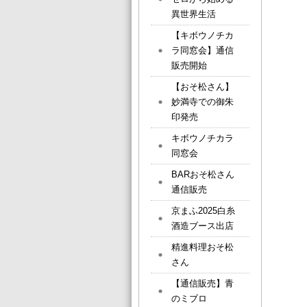
異世界生活
【キボウノチカ
ラ同窓会】通信
販売開始
【おそ松さん】
妙満寺での御朱
印発売
キボウノチカラ
同窓会
BARおそ松さん
通信販売
京まふ2025白糸
酒造ブース出店
精進料理おそ松
さん
【通信販売】青
のミブロ