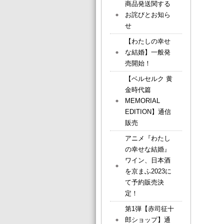
商品発送関する
お詫びとお知ら
せ
【わたしの幸せ
な結婚】一般発
売開始！
【ベルセルク 黄
金時代篇
MEMORIAL
EDITION】通信
販売
アニメ『わたし
の幸せな結婚』
ワイン、日本酒
を京まふ2023に
て予約販売決
定！
第1弾【赤司征十
郎ショップ】通