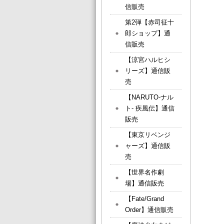
信販売
第2弾【赤司征十
郎ショップ】通
信販売
【涼宮ハルヒシ
リーズ】通信販
売
【NARUTO-ナル
ト- 疾風伝】通信
販売
【東京リベンジ
ャーズ】通信販
売
【世界名作劇
場】通信販売
【Fate/Grand
Order】通信販売