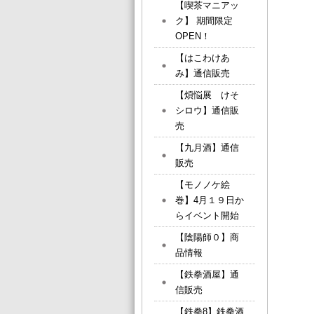
【喫茶マニアッ
ク】 期間限定
OPEN！
【はこわけあ
み】通信販売
【煩悩展 けそ
シロウ】通信販
売
【九月酒】通信
販売
【モノノケ絵
巻】4月１９日か
らイベント開始
【陰陽師０】商
品情報
【鉄拳酒屋】通
信販売
【鉄拳8】鉄拳酒