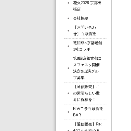
花火2026 京都出
張店
会社概要
【お問い合わ
せ】白糸酒造
竜胆尊×京都老舗
3社コラボ
第8回京都古都コ
スフェスタ開催
決定&出演グルー
プ募集
【通信販売】こ
の素晴らしい世
界に祝福を！
BiVi二条白糸酒造
BAR
【通信販売】Re:
ゼロから始める