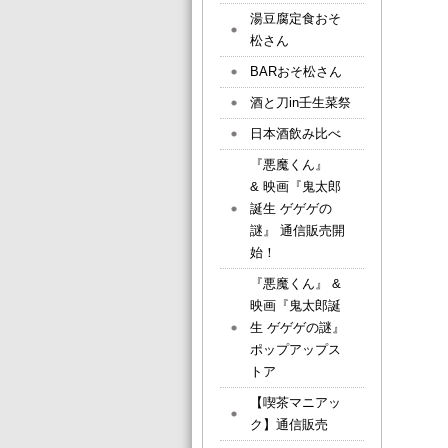
湯豆腐定食おそ
松さん
BARおそ松さん
酒と刀in壬生菜祭
日本酒飲み比べ
『悪魔くん』
& 映画『鬼太郎
誕生 ゲゲゲの
謎』 通信販売開
始！
『悪魔くん』 &
映画『鬼太郎誕
生 ゲゲゲの謎』
ポップアップス
トア
【喫茶マニアッ
ク】通信販売