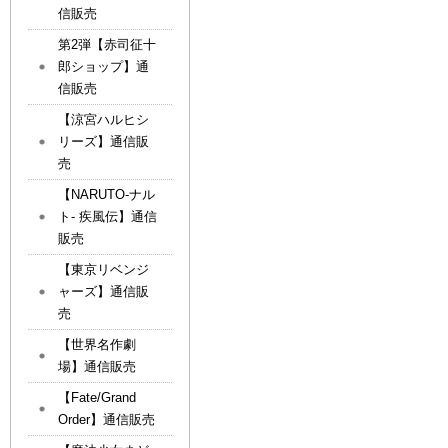
信販売
第2弾【赤司征十
郎ショップ】通
信販売
【涼宮ハルヒシ
リーズ】通信販
売
【NARUTO-ナル
ト- 疾風伝】通信
販売
【東京リベンジ
ャーズ】通信販
売
【世界名作劇
場】通信販売
【Fate/Grand
Order】通信販売