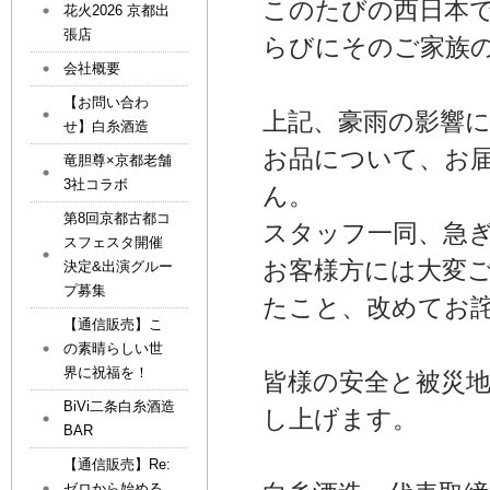
このたびの西日本
花火2026 京都出
張店
らびにそのご家族
会社概要
【お問い合わ
上記、豪雨の影響
せ】白糸酒造
お品について、お
竜胆尊×京都老舗
3社コラボ
ん。
第8回京都古都コ
スタッフ一同、急
スフェスタ開催
お客様方には大変
決定&出演グルー
プ募集
たこと、改めてお
【通信販売】こ
の素晴らしい世
界に祝福を！
皆様の安全と被災
BiVi二条白糸酒造
し上げます。
BAR
【通信販売】Re:
ゼロから始める