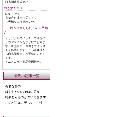
白糸酒造株式会社
白糸酒造本店
629－2244
京都府宮津市江尻３８２
（天橋立より徒歩２分）
ＨＰ制作担当しらたんの自己紹
介
オリジナルのイラストで商品作
りやデザインを手がけておりま
す。水墨画の一筆書きでイラス
トを作成します、ラベル作成か
ら商品開発までお手伝いいたし
ます。
アニメコラボ商品企画担当。
最近の記事一覧
有名なあの
はやしやのおそばの定食
特製あんみつがついてきます
このパフェ、美しい！です