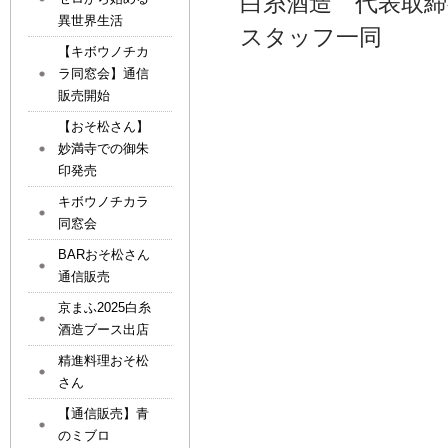
白糸酒造 代表取締
異世界生活
スタッフ一同
【キボウノチカ
ラ同窓会】通信
販売開始
【おそ松さん】
妙満寺での御朱
印発売
キボウノチカラ
同窓会
BARおそ松さん
通信販売
京まふ2025白糸
酒造ブース出店
精進料理おそ松
さん
【通信販売】青
のミブロ