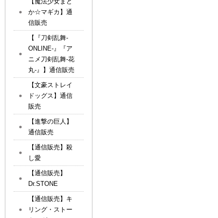
【魔法少女まど
か☆マギカ】通
信販売
【『刀剣乱舞-
ONLINE-』『ア
ニメ刀剣乱舞-花
丸-』】通信販売
【文豪ストレイ
ドッグス】通信
販売
【進撃の巨人】
通信販売
【通信販売】殺
し愛
【通信販売】
Dr.STONE
【通信販売】キ
リング・ストー