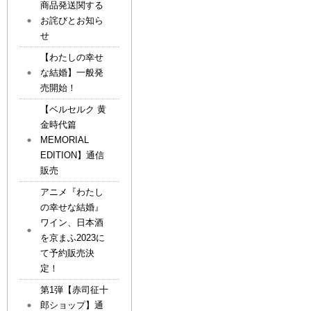
商品発送関する
お詫びとお知ら
せ
【わたしの幸せ
な結婚】一般発
売開始！
【ベルセルク 黄
金時代篇
MEMORIAL
EDITION】通信
販売
アニメ『わたし
の幸せな結婚』
ワイン、日本酒
を京まふ2023に
て予約販売決
定！
第1弾【赤司征十
郎ショップ】通