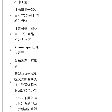
不浄王篇
【赤司征十郎シ
ョップ第2弾】情
報/ご予約
【赤司征十郎シ
ョップ】商品ラ
インナップ
AnimeJapan出店
決定!!!
白糸酒造 京都
店
新型コロナ感染
拡大の影響を受
け、発送遅延の
お詫びについて
イベント開催時
における新型コ
ロナ感染防止対