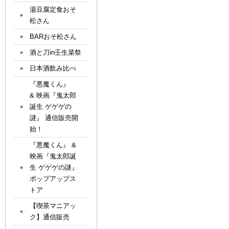
湯豆腐定食おそ
松さん
BARおそ松さん
酒と刀in壬生菜祭
日本酒飲み比べ
『悪魔くん』
& 映画『鬼太郎
誕生 ゲゲゲの
謎』 通信販売開
始！
『悪魔くん』 &
映画『鬼太郎誕
生 ゲゲゲの謎』
ポップアップス
トア
【喫茶マニアッ
ク】通信販売