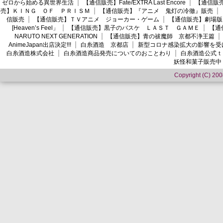
ゼロから始める異世界生活
【通信販売】Fate/EXTRA Last Encore
【通信販売】
売】ＫＩＮＧ ＯＦ ＰＲＩＳＭ
【通信販売】『アニメ 鬼灯の冷徹』販売
信販売
【通信販売】ＴＶアニメ ジョーカー・ゲーム
【通信販売】劇場版
[Heaven’s Feel」
【通信販売】黒子のバスケ ＬＡＳＴ ＧＡＭＥ
【通
NARUTO NEXT GENERATION
【通信販売】青の祓魔師 京都不浄王篇
AnimeJapan出店決定!!!
白糸酒造 京都店
新型コロナ感染拡大の影響を受
白糸酒造株式会社
白糸酒造商品発売についてのおことわり
白糸酒造公式ｔ
妖怪和菓子販売中
Copyright (C) 2008