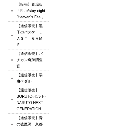
【販売】劇場版
「Fate/stay night
[Heaven’s Feel」
【通信販売】黒
子のバスケ Ｌ
ＡＳＴ ＧＡＭ
Ｅ
【通信販売】バ
チカン奇跡調査
官
【通信販売】弱
虫ペダル
【通信販売】
BORUTO-ボルト-
NARUTO NEXT
GENERATION
【通信販売】青
の祓魔師 京都