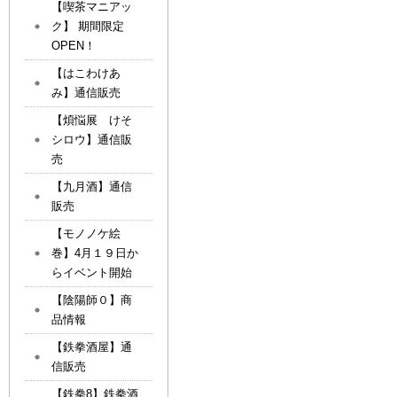
【喫茶マニアッ
ク】 期間限定
OPEN！
【はこわけあ
み】通信販売
【煩悩展 けそ
シロウ】通信販
売
【九月酒】通信
販売
【モノノケ絵
巻】4月１９日か
らイベント開始
【陰陽師０】商
品情報
【鉄拳酒屋】通
信販売
【鉄拳8】鉄拳酒