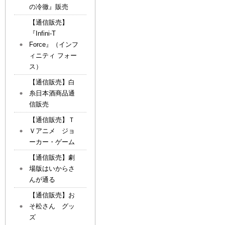
の冷徹』販売
【通信販売】
『Infini-T
Force』（インフ
ィニティ フォー
ス）
【通信販売】白
糸日本酒商品通
信販売
【通信販売】Ｔ
Ｖアニメ ジョ
ーカー・ゲーム
【通信販売】劇
場版はいからさ
んが通る
【通信販売】お
そ松さん グッ
ズ