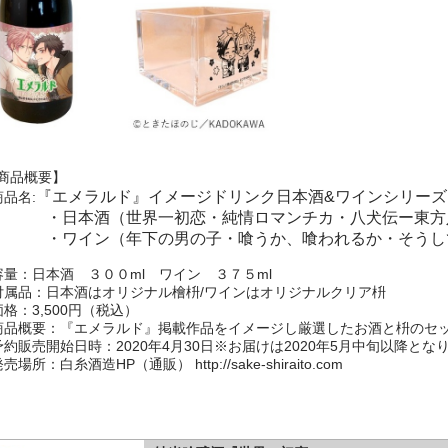
商品概要】
『エメラルド』イメージドリンク日本酒&ワインシリーズ(
商品名:
日本酒（世界一初恋・純情ロマンチカ・八犬伝ー東方八
・ワイン（年下の男の子・喰うか、喰われるか・そうし
容量：日本酒 ３００ml ワイン ３７５ml
付属品：日本酒はオリジナル檜枡/ワインはオリジナルクリア枡
価格：3,500円（税込）
商品概要：『エメラルド』掲載作品をイメージし厳選したお酒と枡のセ
予約販売開始日時：2020年4月30日※お届けは2020年5月中旬以降とな
売場所：白糸酒造HP（通販） http://sake-shiraito.com