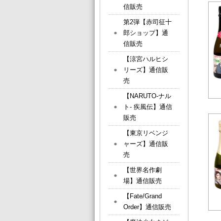
信販売
第2弾【赤司征十
郎ショップ】通
信販売
【涼宮ハルヒシ
リーズ】通信販
売
【NARUTO-ナル
ト- 疾風伝】通信
販売
【東京リベンジ
ャーズ】通信販
売
【世界名作劇
場】通信販売
【Fate/Grand
Order】通信販売