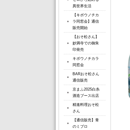
異世界生活
【キボウノチカ
ラ同窓会】通信
販売開始
【おそ松さん】
妙満寺での御朱
印発売
キボウノチカラ
同窓会
BARおそ松さん
通信販売
京まふ2025白糸
酒造ブース出店
精進料理おそ松
さん
【通信販売】青
のミブロ