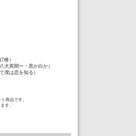
7種）
犬異聞ー・黒か白か）
て僕は恋を知る）
ット商品です。
ります。