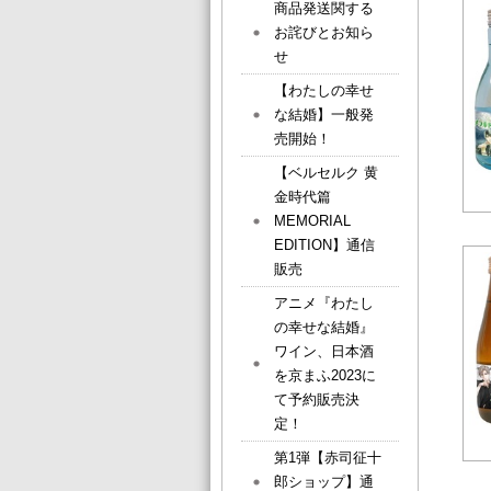
商品発送関する
お詫びとお知ら
せ
【わたしの幸せ
な結婚】一般発
売開始！
【ベルセルク 黄
金時代篇
MEMORIAL
EDITION】通信
販売
アニメ『わたし
の幸せな結婚』
ワイン、日本酒
を京まふ2023に
て予約販売決
定！
第1弾【赤司征十
郎ショップ】通