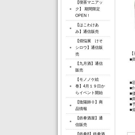
【喫茶マニアッ
ク】 期間限定
OPEN！
【はこわけあ
み】通信販売
【煩悩展 けそ
シロウ】通信販
【
売
■
【九月酒】通信
・
販売
【モノノケ絵
■
巻】4月１９日か
■
らイベント開始
■
■
【陰陽師０】商
■
品情報
■発
【鉄拳酒屋】通
信販売
【鉄拳8】鉄拳酒