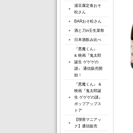
湯豆腐定食おそ
松さん
BARおそ松さん
酒と刀in壬生菜祭
日本酒飲み比べ
『悪魔くん』
& 映画『鬼太郎
誕生 ゲゲゲの
謎』 通信販売開
始！
『悪魔くん』 &
映画『鬼太郎誕
生 ゲゲゲの謎』
ポップアップス
トア
【喫茶マニアッ
ク】通信販売