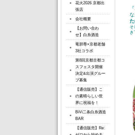
花火2026 京都出
『
張店
な
会社概要
た
そ
【お問い合わ
き
せ】白糸酒造
竜胆尊×京都老舗
3社コラボ
第8回京都古都コ
スフェスタ開催
決定&出演グルー
プ募集
【通信販売】こ
の素晴らしい世
界に祝福を！
BiVi二条白糸酒造
BAR
【通信販売】Re:
ゼロから始める