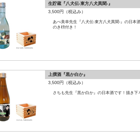
生貯蔵『八犬伝-東方八犬異聞-』
3,500円（税込み）
あべ美幸先生『八犬伝-東方八犬異聞-』の日本
のき枡付き！
上撰酒『黒か白か』
3,500円（税込み）
さちも先生『黒か白か』の日本酒です！描き下