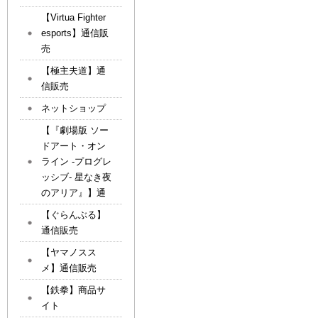
【Virtua Fighter
esports】通信販
売
【極主夫道】通
信販売
ネットショップ
【『劇場版 ソー
ドアート・オン
ライン -プログレ
ッシブ- 星なき夜
のアリア』】通
【ぐらんぶる】
通信販売
【ヤマノスス
メ】通信販売
【鉄拳】商品サ
イト