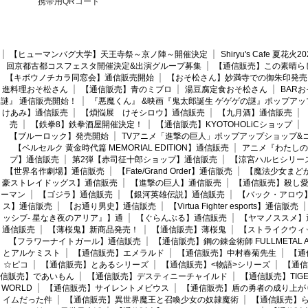
携帯用QRコード
【ヒューマンバグ大学】天王寺祭～京ノ陣～開催決定
Shiryu's Cafe 夏花
回京都古都コスフェスタ開催決定&出演グループ募集
【通信販売】この素晴ら
【キボウノチカラ同窓会】通信販売開始
【おそ松さん】妙満寺での御朱印発売
進料理おそ松さん
【通信販売】青のミブロ
湯豆腐定食おそ松さん
BAR
謎』 通信販売開始！
『悪魔くん』 &映画『鬼太郎誕生 ゲゲゲの謎』ポップアッ
けあみ】通信販売
【煩悩展 けそシロウ】通信販売
【九月酒】通信販売
売
【鉄拳8】鉄拳酒屋開催決定！
【通信販売】KYOTOHOLiCショップ
【ブルーロック】発売開始
TVアニメ「進撃の巨人」ポップアップショップ&
【ベルセルク 黄金時代篇 MEMORIAL EDITION】通信販売
アニメ『わたしの
プ】通信販売
第2弾【赤司征十郎ショップ】通信販売
【涼宮ハルヒシリー
【世界名作劇場】通信販売
【Fate/Grand Order】通信販売
【魔法少女まど
豪ストレイドッグス】通信販売
【進撃の巨人】通信販売
【通信販売】殺し
ーマン
【ゴジラ】通信販売
【銀河英雄伝説】通信販売
【バック・アロウ
ス】通信販売
【お通り男史】通信販売
【Virtua Fighter esports】通信販売
ッシブ- 星なき夜のアリア』】通
【ぐらんぶる】通信販売
【ヤマノススメ】
通信販売
【薄桜鬼】新商品発売！
【通信販売】薄桜鬼
【ストライクウィ
【フラワーナイトガール】通信販売
【通信販売】鋼の錬金術師 FULLMETAL AL
とアルケミスト
【通信販売】エメラルド
【通信販売】中村春菊先生
【通
☆ピコ
【通信販売】とあるシリーズ
【通信販売】<物語>シリーズ
【通信
信販売】であいもん
【通信販売】デスティニーチャイルド
【通信販売】TIGER
WORLD
【通信販売】サイレントメビウス
【通信販売】盾の勇者の成り上が
イムだった件
【通信販売】異世界魔王と召喚少女の奴隷魔術
【通信販売】ら