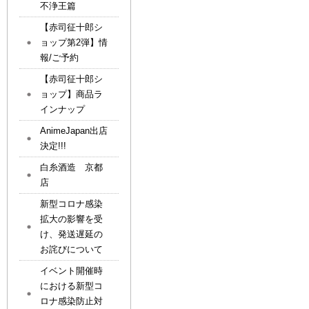
不浄王篇
【赤司征十郎シ
ョップ第2弾】情
報/ご予約
【赤司征十郎シ
ョップ】商品ラ
インナップ
AnimeJapan出店
決定!!!
白糸酒造 京都
店
新型コロナ感染
拡大の影響を受
け、発送遅延の
お詫びについて
イベント開催時
における新型コ
ロナ感染防止対