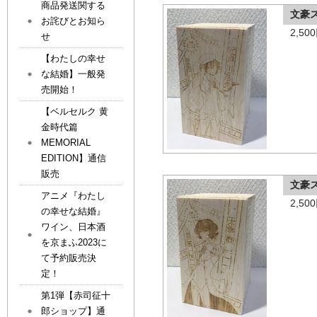
商品発送関する
文豪
お詫びとお知ら
2,5
せ
【わたしの幸せ
な結婚】一般発
売開始！
【ベルセルク 黄
金時代篇
MEMORIAL
EDITION】通信
販売
文豪
アニメ『わたし
2,5
の幸せな結婚』
ワイン、日本酒
を京まふ2023に
て予約販売決
定！
第1弾【赤司征十
郎ショップ】通