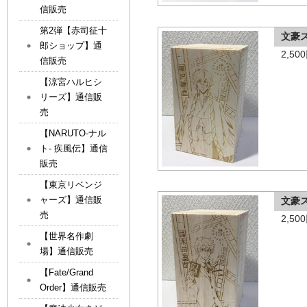
信販売
第2弾【赤司征十
文豪
郎ショップ】通
2,5
信販売
【涼宮ハルヒシ
リーズ】通信販
売
【NARUTO-ナル
ト- 疾風伝】通信
販売
【東京リベンジ
ャーズ】通信販
文豪
売
2,5
【世界名作劇
場】通信販売
【Fate/Grand
Order】通信販売