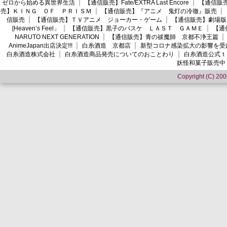
ゼロから始める異世界生活
【通信販売】Fate/EXTRA Last Encore
【通信販売】
売】ＫＩＮＧ ＯＦ ＰＲＩＳＭ
【通信販売】『アニメ 鬼灯の冷徹』販売
信販売
【通信販売】ＴＶアニメ ジョーカー・ゲーム
【通信販売】劇場版
[Heaven’s Feel」
【通信販売】黒子のバスケ ＬＡＳＴ ＧＡＭＥ
【通
NARUTO NEXT GENERATION
【通信販売】青の祓魔師 京都不浄王篇
AnimeJapan出店決定!!!
白糸酒造 京都店
新型コロナ感染拡大の影響を受
白糸酒造株式会社
白糸酒造商品発売についてのおことわり
白糸酒造公式ｔ
妖怪和菓子販売中
Copyright (C) 2008