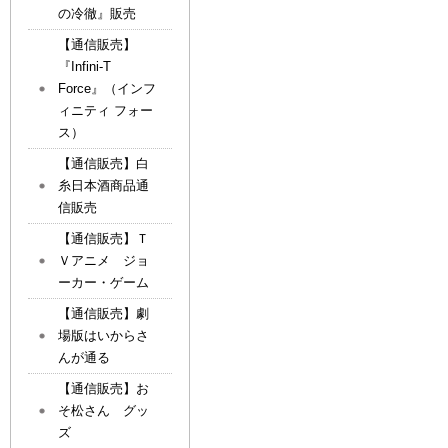
の冷徹』販売
【通信販売】
『Infini-T
Force』（インフ
ィニティ フォー
ス）
【通信販売】白
糸日本酒商品通
信販売
【通信販売】Ｔ
Ｖアニメ ジョ
ーカー・ゲーム
【通信販売】劇
場版はいからさ
んが通る
【通信販売】お
そ松さん グッ
ズ