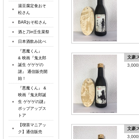
湯豆腐定食おそ
松さん
BARおそ松さん
酒と刀in壬生菜祭
日本酒飲み比べ
『悪魔くん』
文豪
& 映画『鬼太郎
誕生 ゲゲゲの
3,0
謎』 通信販売開
始！
『悪魔くん』 &
映画『鬼太郎誕
生 ゲゲゲの謎』
ポップアップス
トア
【喫茶マニアッ
文豪
ク】通信販売
3,0