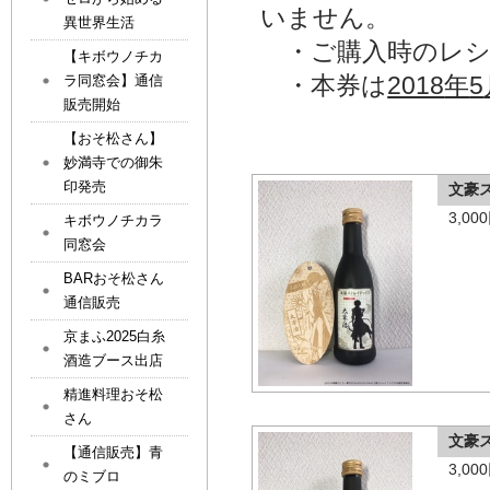
いません。
異世界生活
・ご購入時のレシ
【キボウノチカ
・本券は
2018
年
5
ラ同窓会】通信
販売開始
【おそ松さん】
妙満寺での御朱
印発売
文豪
3,0
キボウノチカラ
同窓会
BARおそ松さん
通信販売
京まふ2025白糸
酒造ブース出店
精進料理おそ松
さん
文豪
【通信販売】青
3,0
のミブロ