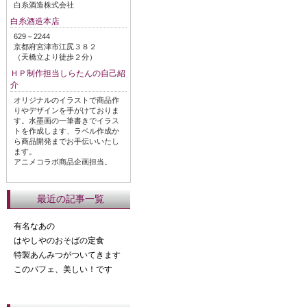
白糸酒造株式会社
白糸酒造本店
629－2244
京都府宮津市江尻３８２
（天橋立より徒歩２分）
ＨＰ制作担当しらたんの自己紹
介
オリジナルのイラストで商品作
りやデザインを手がけておりま
す。水墨画の一筆書きでイラス
トを作成します、ラベル作成か
ら商品開発までお手伝いいたし
ます。
アニメコラボ商品企画担当。
最近の記事一覧
有名なあの
はやしやのおそばの定食
特製あんみつがついてきます
このパフェ、美しい！です