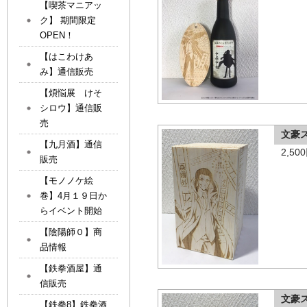
【喫茶マニアッ
ク】 期間限定
OPEN！
【はこわけあ
み】通信販売
【煩悩展 けそ
シロウ】通信販
売
文豪
【九月酒】通信
2,5
販売
【モノノケ絵
巻】4月１９日か
らイベント開始
【陰陽師０】商
品情報
【鉄拳酒屋】通
信販売
文豪
【鉄拳8】鉄拳酒