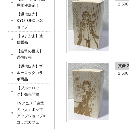
2,5
屋開催決定！
【通信販売】
KYOTOHOLiCシ
ョップ
【ぷよぷよ】通
信販売
【進撃の巨人】
通信販売
文豪
【通信販売】ブ
ルーロックコラ
2,5
ボ商品
【ブルーロッ
ク】発売開始
TVアニメ「進撃
の巨人」ポップ
アップショップ&
コラボカフェ