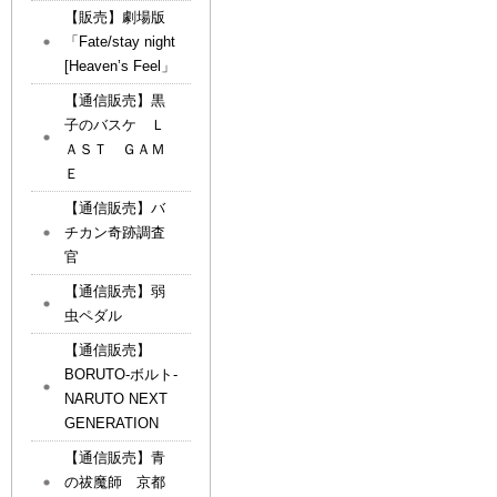
【販売】劇場版
「Fate/stay night
[Heaven’s Feel」
【通信販売】黒
子のバスケ Ｌ
ＡＳＴ ＧＡＭ
Ｅ
【通信販売】バ
チカン奇跡調査
官
【通信販売】弱
虫ペダル
【通信販売】
BORUTO-ボルト-
NARUTO NEXT
GENERATION
【通信販売】青
の祓魔師 京都