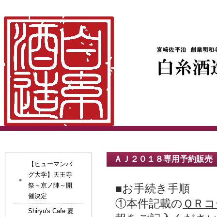
ＡＪ２０１８専用予約販売
【ヒューマンバ
グ大学】天王寺
祭～京ノ陣～開
■お手続き手順
催決定
①本件記載の
ＱＲコ
Shiryu's Cafe 夏