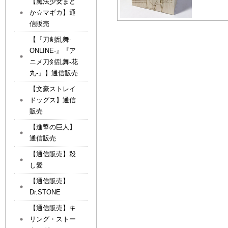
【魔法少女まど
か☆マギカ】通
信販売
【『刀剣乱舞-
ONLINE-』『ア
ニメ刀剣乱舞-花
丸-』】通信販売
【文豪ストレイ
ドッグス】通信
販売
【進撃の巨人】
通信販売
【通信販売】殺
し愛
【通信販売】
Dr.STONE
【通信販売】キ
リング・ストー