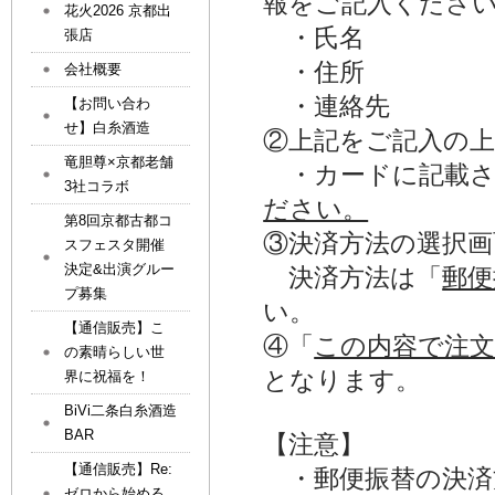
報をご記入くださ
花火2026 京都出
・氏名
張店
・住所
会社概要
・連絡先
【お問い合わ
せ】白糸酒造
②上記をご記入の
竜胆尊×京都老舗
・カードに記載さ
3社コラボ
ださい。
第8回京都古都コ
③決済方法の選択
スフェスタ開催
決定&出演グルー
決済方法は「
郵便
プ募集
い。
【通信販売】こ
④「
この内容で注
の素晴らしい世
となります。
界に祝福を！
BiVi二条白糸酒造
BAR
【注意】
【通信販売】Re:
・郵便振替の決済
ゼロから始める