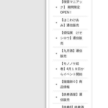
【喫茶マニアッ
ク】 期間限定
OPEN！
【はこわけあ
み】通信販売
【煩悩展 けそ
シロウ】通信販
売
【九月酒】通信
販売
【モノノケ絵
巻】4月１９日か
らイベント開始
【陰陽師０】商
品情報
【鉄拳酒屋】通
信販売
【鉄拳8】鉄拳酒