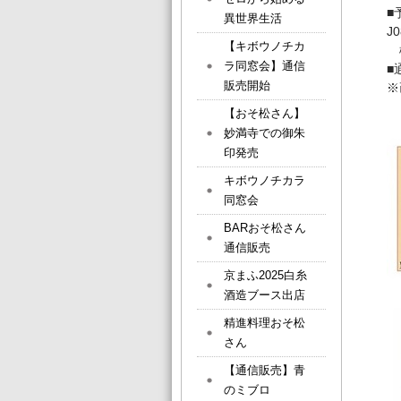
■
異世界生活
J
【キボウノチカ
権
ラ同窓会】通信
■
販売開始
※
【おそ松さん】
妙満寺での御朱
印発売
キボウノチカラ
同窓会
BARおそ松さん
通信販売
京まふ2025白糸
酒造ブース出店
精進料理おそ松
さん
【通信販売】青
のミブロ