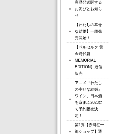
商品発送関する
お詫びとお知ら
せ
【わたしの幸せ
な結婚】一般発
売開始！
【ベルセルク 黄
金時代篇
MEMORIAL
EDITION】通信
販売
アニメ『わたし
の幸せな結婚』
ワイン、日本酒
を京まふ2023に
て予約販売決
定！
第1弾【赤司征十
郎ショップ】通