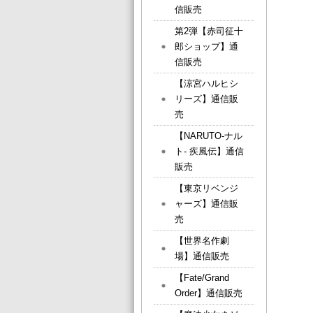
信販売
第2弾【赤司征十
郎ショップ】通
信販売
【涼宮ハルヒシ
リーズ】通信販
売
【NARUTO-ナル
ト- 疾風伝】通信
販売
【東京リベンジ
ャーズ】通信販
売
【世界名作劇
場】通信販売
【Fate/Grand
Order】通信販売