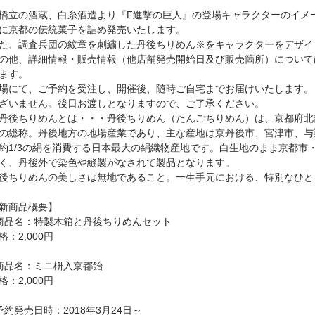
橋立の酒蔵、白糸酒造より『F進撃の巨人』の登場キャラクターのイメ
に京都の伝統菓子を詰め発売いたします。
た、調査兵団の紋章を刺繍した丹後ちりめん※をキャラクターをデザイ
の他、詳細情報・販売情報（他店舗発売開始日及び販売箇所）について
ます。
場にて、ご予約を受注し、開催後、随時ご自宅までお届けいたします。
ざいません。後日お渡しとなりますので、ご了承ください。
丹後ちりめんとは・・・丹後ちりめん（たんごちりめん）は、京都府北
の総称。丹後地方の地場産業であり、主な産地は京丹後市、宮津市、与
約1/3の絹を消費する日本最大の絹織物産地です。白生地のまま京都市
く、丹後外で染色や縫製がなされて製品となります。
後ちりめんの美しさは無地であること。一生手元における、特別なひと
新商品概要】
商品名：特製木箱と丹後ちりめんセット
格：2,000円
商品名：ミニ枡入京都飴
格：2,000円
予約発売日時：2018年3月24日～