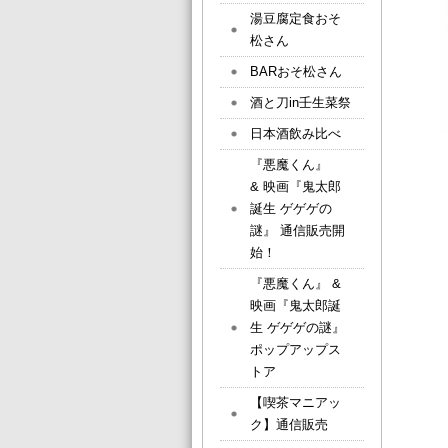
湯豆腐定食おそ
松さん
BARおそ松さん
酒と刀in壬生菜祭
日本酒飲み比べ
『悪魔くん』
& 映画『鬼太郎
誕生 ゲゲゲの
謎』 通信販売開
始！
『悪魔くん』 &
映画『鬼太郎誕
生 ゲゲゲの謎』
ポップアップス
トア
【喫茶マニアッ
ク】通信販売