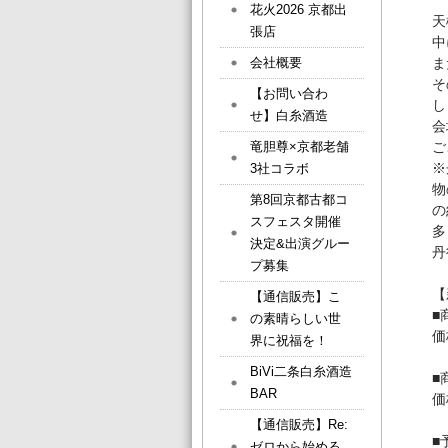
花火2026 京都出
天
張店
中
会社概要
ま
そ
【お問い合わ
し
せ】白糸酒造
会
竜胆尊×京都老舗
ご
※
3社コラボ
物
第8回京都古都コ
の
スフェスタ開催
多
決定&出演グルー
丹
プ募集
【
【通信販売】こ
■
の素晴らしい世
価
界に祝福を！
BiVi二条白糸酒造
■
BAR
価
【通信販売】Re:
■
ゼロから始める