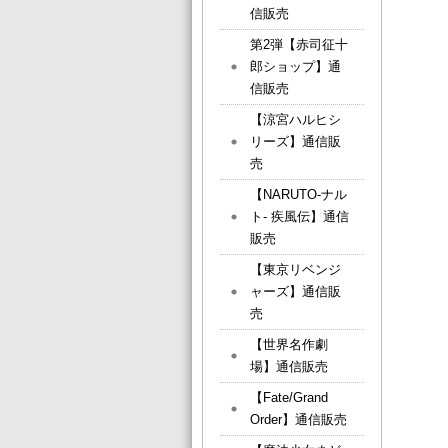
信販売
第2弾【赤司征十
郎ショップ】通
信販売
【涼宮ハルヒシ
リーズ】通信販
売
【NARUTO-ナル
ト- 疾風伝】通信
販売
【東京リベンジ
ャーズ】通信販
売
【世界名作劇
場】通信販売
【Fate/Grand
Order】通信販売