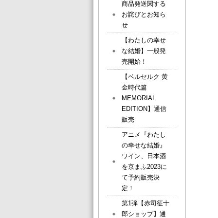
商品発送関する
お詫びとお知ら
せ
【わたしの幸せ
な結婚】一般発
売開始！
【ベルセルク 黄
金時代篇
MEMORIAL
EDITION】通信
販売
アニメ『わたし
の幸せな結婚』
ワイン、日本酒
を京まふ2023に
て予約販売決
定！
第1弾【赤司征十
郎ショップ】通