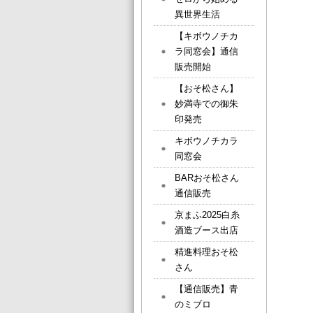
異世界生活
【キボウノチカ
ラ同窓会】通信
販売開始
【おそ松さん】
妙満寺での御朱
印発売
キボウノチカラ
同窓会
BARおそ松さん
通信販売
京まふ2025白糸
酒造ブース出店
精進料理おそ松
さん
【通信販売】青
のミブロ