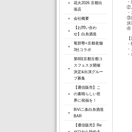
・
花火2026 京都出
②
張店
・
③
会社概要
決
【お問い合わ
④
せ】白糸酒造
【
竜胆尊×京都老舗
・
・
3社コラボ
・
第8回京都古都コ
スフェスタ開催
決定&出演グルー
プ募集
【通信販売】こ
の素晴らしい世
界に祝福を！
BiVi二条白糸酒造
BAR
【通信販売】Re:
ゼロから始める