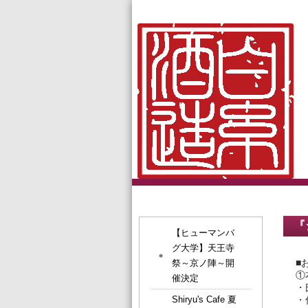
『
【ヒューマンバ
グ大学】天王寺
■
祭～京ノ陣～開
①
催決定
・
Shiryu's Cafe 夏
・