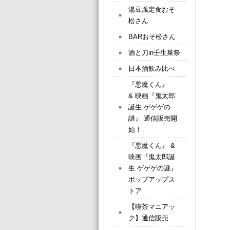
湯豆腐定食おそ
松さん
BARおそ松さん
酒と刀in壬生菜祭
日本酒飲み比べ
『悪魔くん』
& 映画『鬼太郎
誕生 ゲゲゲの
謎』 通信販売開
始！
『悪魔くん』 &
映画『鬼太郎誕
生 ゲゲゲの謎』
ポップアップス
トア
【喫茶マニアッ
ク】通信販売