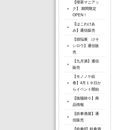
【喫茶マニアッ
ク】 期間限定
OPEN！
【はこわけあ
み】通信販売
【煩悩展 けそ
シロウ】通信販
売
【九月酒】通信
販売
【モノノケ絵
巻】4月１９日か
らイベント開始
【陰陽師０】商
品情報
【鉄拳酒屋】通
信販売
【鉄拳8】鉄拳酒