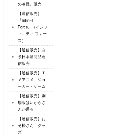
の冷徹』販売
【通信販売】
『Infini-T
Force』（インフ
ィニティ フォー
ス）
【通信販売】白
糸日本酒商品通
信販売
【通信販売】Ｔ
Ｖアニメ ジョ
ーカー・ゲーム
【通信販売】劇
場版はいからさ
んが通る
【通信販売】お
そ松さん グッ
ズ