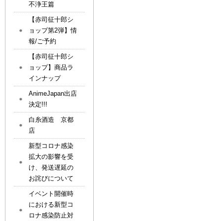
不浄王篇
【赤司征十郎シ
ョップ第2弾】情
報/ご予約
【赤司征十郎シ
ョップ】商品ラ
インナップ
AnimeJapan出店
決定!!!
白糸酒造 京都
店
新型コロナ感染
拡大の影響を受
け、発送遅延の
お詫びについて
イベント開催時
における新型コ
ロナ感染防止対