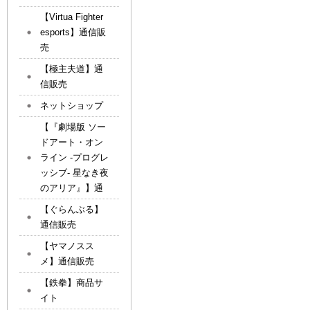
【Virtua Fighter
esports】通信販
売
【極主夫道】通
信販売
ネットショップ
【『劇場版 ソー
ドアート・オン
ライン -プログレ
ッシブ- 星なき夜
のアリア』】通
【ぐらんぶる】
通信販売
【ヤマノスス
メ】通信販売
【鉄拳】商品サ
イト