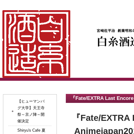
『Fate/EXTRA Last E
【ヒューマンバ
グ大学】天王寺
祭～京ノ陣～開
『Fate/EXTR
催決定
Animejap
Shiryu's Cafe 夏