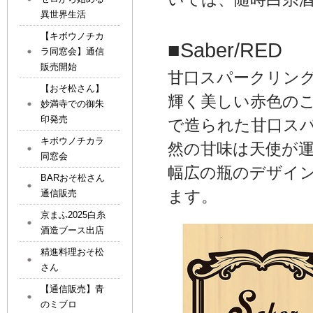
異世界生活
【キボウノチカ
■Saber/RED
ラ同窓会】通信
販売開始
甘口スパークリン
【おそ松さん】
輝く美しい赤色の
妙満寺での御朱
印発売
で造られた甘口ス
キボウノチカラ
然の甘味は天使が
同窓会
幅広の瓶のデザイ
BARおそ松さん
ます。
通信販売
京まふ2025白糸
酒造ブース出店
精進料理おそ松
さん
【通信販売】青
のミブロ