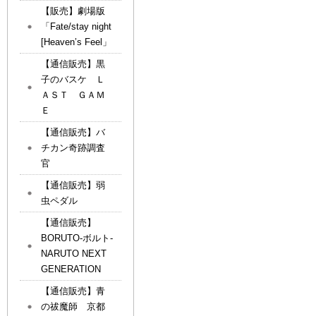
【販売】劇場版
「Fate/stay night
[Heaven’s Feel」
【通信販売】黒
子のバスケ Ｌ
ＡＳＴ ＧＡＭ
Ｅ
【通信販売】バ
チカン奇跡調査
官
【通信販売】弱
虫ペダル
【通信販売】
BORUTO-ボルト-
NARUTO NEXT
GENERATION
【通信販売】青
の祓魔師 京都