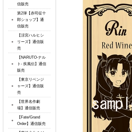
信販売
第2弾【赤司征十
郎ショップ】通
信販売
【涼宮ハルヒシ
リーズ】通信販
売
【NARUTO-ナル
ト- 疾風伝】通信
販売
【東京リベンジ
ャーズ】通信販
売
【世界名作劇
場】通信販売
【Fate/Grand
Order】通信販売