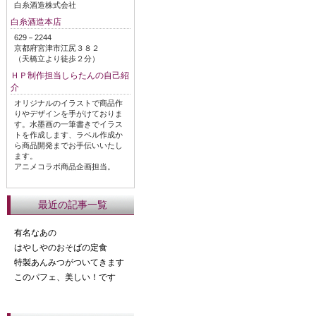
白糸酒造株式会社
白糸酒造本店
629－2244
京都府宮津市江尻３８２
（天橋立より徒歩２分）
ＨＰ制作担当しらたんの自己紹
介
オリジナルのイラストで商品作
りやデザインを手がけておりま
す。水墨画の一筆書きでイラス
トを作成します、ラベル作成か
ら商品開発までお手伝いいたし
ます。
アニメコラボ商品企画担当。
最近の記事一覧
有名なあの
はやしやのおそばの定食
特製あんみつがついてきます
このパフェ、美しい！です