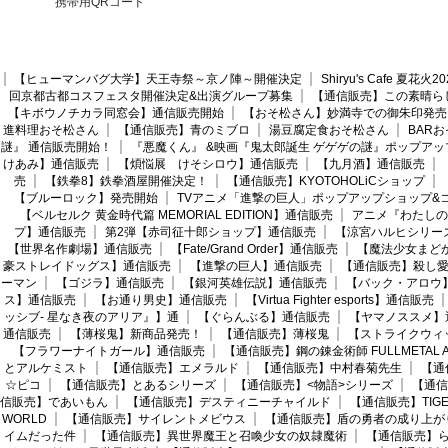
携帯用QRコード
【ヒューマンバグ大学】天王寺祭～京ノ陣～開催決定
Shiryu's Cafe 夏花
回京都古都コスフェスタ開催決定&出演グループ募集
【通信販売】この素晴ら
【キボウノチカラ同窓会】通信販売開始
【おそ松さん】妙満寺での御朱印発売
進料理おそ松さん
【通信販売】青のミブロ
湯豆腐定食おそ松さん
BAR
謎』 通信販売開始！
『悪魔くん』 &映画『鬼太郎誕生 ゲゲゲの謎』ポップアッ
けあみ】通信販売
【煩悩展 けそシロウ】通信販売
【九月酒】通信販売
売
【鉄拳8】鉄拳酒屋開催決定！
【通信販売】KYOTOHOLiCショップ
【ブルーロック】発売開始
TVアニメ「進撃の巨人」ポップアップショップ&
【ベルセルク 黄金時代篇 MEMORIAL EDITION】通信販売
アニメ『わたしの
プ】通信販売
第2弾【赤司征十郎ショップ】通信販売
【涼宮ハルヒシリー
【世界名作劇場】通信販売
【Fate/Grand Order】通信販売
【魔法少女まど
豪ストレイドッグス】通信販売
【進撃の巨人】通信販売
【通信販売】殺し
ーマン
【ゴジラ】通信販売
【銀河英雄伝説】通信販売
【バック・アロウ
ス】通信販売
【お通り男史】通信販売
【Virtua Fighter esports】通信販売
ッシブ- 星なき夜のアリア』】通
【ぐらんぶる】通信販売
【ヤマノススメ】
通信販売
【薄桜鬼】新商品発売！
【通信販売】薄桜鬼
【ストライクウィ
【フラワーナイトガール】通信販売
【通信販売】鋼の錬金術師 FULLMETAL AL
とアルケミスト
【通信販売】エメラルド
【通信販売】中村春菊先生
【通
☆ピコ
【通信販売】とあるシリーズ
【通信販売】<物語>シリーズ
【通信
信販売】であいもん
【通信販売】デスティニーチャイルド
【通信販売】TIGER
WORLD
【通信販売】サイレントメビウス
【通信販売】盾の勇者の成り上が
イムだった件
【通信販売】異世界魔王と召喚少女の奴隷魔術
【通信販売】ら