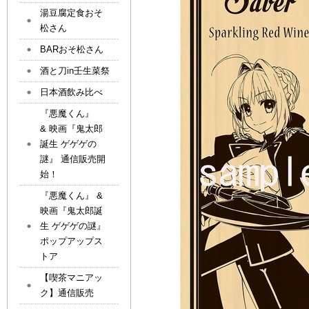
湯豆腐定食おそ
松さん
BARおそ松さん
酒と刀in壬生菜祭
日本酒飲み比べ
『悪魔くん』
& 映画『鬼太郎
誕生 ゲゲゲの
謎』 通信販売開
始！
『悪魔くん』 &
映画『鬼太郎誕
生 ゲゲゲの謎』
ポップアップス
トア
【喫茶マニアッ
ク】通信販売