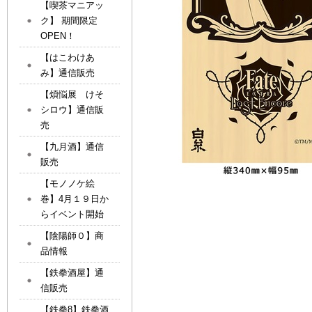
【喫茶マニアッ
ク】 期間限定
OPEN！
【はこわけあ
み】通信販売
【煩悩展 けそ
シロウ】通信販
売
【九月酒】通信
販売
【モノノケ絵
巻】4月１９日か
らイベント開始
【陰陽師０】商
品情報
【鉄拳酒屋】通
信販売
【鉄拳8】鉄拳酒