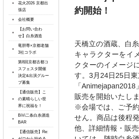
花火2026 京都出
約開始！
張店
会社概要
【お問い合わ
せ】白糸酒造
天橋立の酒蔵、白糸酒造よ
竜胆尊×京都老舗
3社コラボ
キャラクターをイ
第8回京都古都コ
クターのイメージ
スフェスタ開催
す。3月24日25
決定&出演グルー
プ募集
「Animejapan
【通信販売】こ
販売を開始いたし
の素晴らしい世
※会場では、ご予
界に祝福を！
BiVi二条白糸酒造
せん。商品は後程発
BAR
他、詳細情報・販売
【通信販売】Re:
いては、随時白糸酒
ゼロから始める