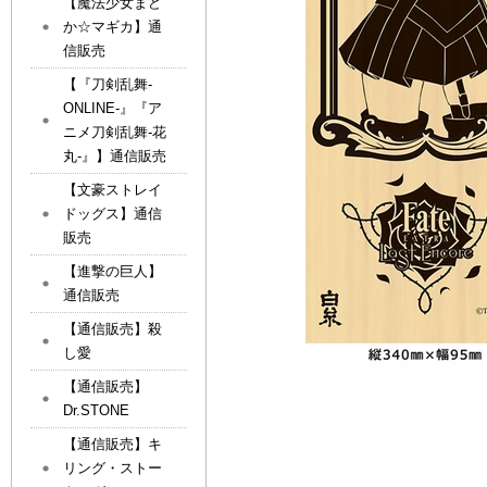
【魔法少女まど
か☆マギカ】通
信販売
【『刀剣乱舞-
ONLINE-』『ア
ニメ刀剣乱舞-花
丸-』】通信販売
【文豪ストレイ
ドッグス】通信
販売
【進撃の巨人】
通信販売
【通信販売】殺
し愛
【通信販売】
Dr.STONE
【通信販売】キ
リング・ストー