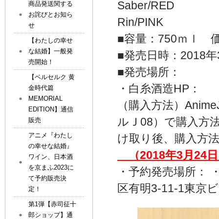
Saber/RED
商品発送関する
お詫びとお知ら
Rin/PINK
せ
■容量：750ｍｌ 
【わたしの幸せ
な結婚】一般発
■発売日時：2018
売開始！
■発売場所：
【ベルセルク 黄
・白糸酒造HP：
金時代篇
MEMORIAL
（購入方法）Anim
EDITION】通信
ルＪ08）で購入方
販売
アニメ『わたし
け取り後、購入方
の幸せな結婚』
（
2018
年
3
月
24
ワイン、日本酒
を京まふ2023に
・予約発売場所： ・An
て予約販売決
区有明3-11-1東
定！
第1弾【赤司征十
郎ショップ】通