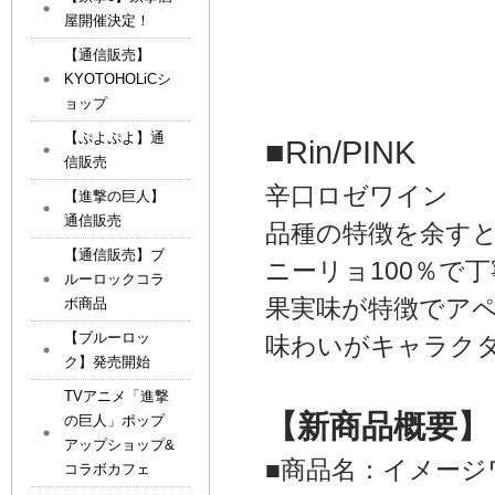
屋開催決定！
【通信販売】
KYOTOHOLiCシ
ョップ
【ぷよぷよ】通
■Rin/PINK
信販売
辛口ロゼワイン
【進撃の巨人】
通信販売
品種の特徴を余す
【通信販売】ブ
ニーリョ100％で
ルーロックコラ
果実味が特徴でア
ボ商品
【ブルーロッ
味わいがキャラク
ク】発売開始
TVアニメ「進撃
【新商品概要】
の巨人」ポップ
アップショップ&
■商品名：イメージ
コラボカフェ