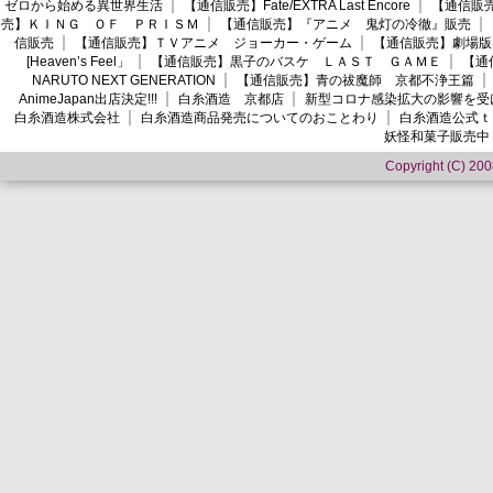
ゼロから始める異世界生活
【通信販売】Fate/EXTRA Last Encore
【通信販売】
売】ＫＩＮＧ ＯＦ ＰＲＩＳＭ
【通信販売】『アニメ 鬼灯の冷徹』販売
信販売
【通信販売】ＴＶアニメ ジョーカー・ゲーム
【通信販売】劇場版
[Heaven’s Feel」
【通信販売】黒子のバスケ ＬＡＳＴ ＧＡＭＥ
【通
NARUTO NEXT GENERATION
【通信販売】青の祓魔師 京都不浄王篇
AnimeJapan出店決定!!!
白糸酒造 京都店
新型コロナ感染拡大の影響を受
白糸酒造株式会社
白糸酒造商品発売についてのおことわり
白糸酒造公式ｔ
妖怪和菓子販売中
Copyright (C) 2008