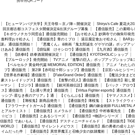
携帯用QRコード
【ヒューマンバグ大学】天王寺祭～京ノ陣～開催決定
Shiryu's Cafe 夏花
回京都古都コスフェスタ開催決定&出演グループ募集
【通信販売】この素晴ら
【キボウノチカラ同窓会】通信販売開始
【おそ松さん】妙満寺での御朱印発売
進料理おそ松さん
【通信販売】青のミブロ
湯豆腐定食おそ松さん
BAR
謎』 通信販売開始！
『悪魔くん』 &映画『鬼太郎誕生 ゲゲゲの謎』ポップアッ
けあみ】通信販売
【煩悩展 けそシロウ】通信販売
【九月酒】通信販売
売
【鉄拳8】鉄拳酒屋開催決定！
【通信販売】KYOTOHOLiCショップ
【ブルーロック】発売開始
TVアニメ「進撃の巨人」ポップアップショップ&
【ベルセルク 黄金時代篇 MEMORIAL EDITION】通信販売
アニメ『わたしの
プ】通信販売
第2弾【赤司征十郎ショップ】通信販売
【涼宮ハルヒシリー
【世界名作劇場】通信販売
【Fate/Grand Order】通信販売
【魔法少女まど
豪ストレイドッグス】通信販売
【進撃の巨人】通信販売
【通信販売】殺し
ーマン
【ゴジラ】通信販売
【銀河英雄伝説】通信販売
【バック・アロウ
ス】通信販売
【お通り男史】通信販売
【Virtua Fighter esports】通信販売
ッシブ- 星なき夜のアリア』】通
【ぐらんぶる】通信販売
【ヤマノススメ】
通信販売
【薄桜鬼】新商品発売！
【通信販売】薄桜鬼
【ストライクウィ
【フラワーナイトガール】通信販売
【通信販売】鋼の錬金術師 FULLMETAL AL
とアルケミスト
【通信販売】エメラルド
【通信販売】中村春菊先生
【通
☆ピコ
【通信販売】とあるシリーズ
【通信販売】<物語>シリーズ
【通信
信販売】であいもん
【通信販売】デスティニーチャイルド
【通信販売】TIGER
WORLD
【通信販売】サイレントメビウス
【通信販売】盾の勇者の成り上が
イムだった件
【通信販売】異世界魔王と召喚少女の奴隷魔術
【通信販売】ら