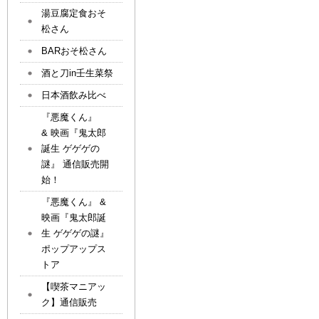
湯豆腐定食おそ
松さん
BARおそ松さん
酒と刀in壬生菜祭
日本酒飲み比べ
『悪魔くん』
& 映画『鬼太郎
誕生 ゲゲゲの
謎』 通信販売開
始！
『悪魔くん』 &
映画『鬼太郎誕
生 ゲゲゲの謎』
ポップアップス
トア
【喫茶マニアッ
ク】通信販売