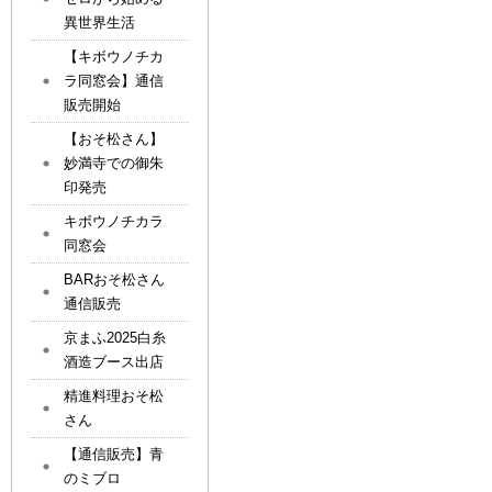
異世界生活
【キボウノチカ
ラ同窓会】通信
販売開始
【おそ松さん】
妙満寺での御朱
印発売
キボウノチカラ
同窓会
BARおそ松さん
通信販売
京まふ2025白糸
酒造ブース出店
精進料理おそ松
さん
【通信販売】青
のミブロ