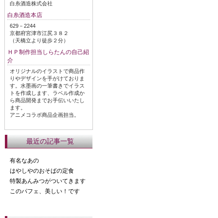
白糸酒造株式会社
白糸酒造本店
629－2244
京都府宮津市江尻３８２
（天橋立より徒歩２分）
ＨＰ制作担当しらたんの自己紹
介
オリジナルのイラストで商品作
りやデザインを手がけておりま
す。水墨画の一筆書きでイラス
トを作成します、ラベル作成か
ら商品開発までお手伝いいたし
ます。
アニメコラボ商品企画担当。
最近の記事一覧
有名なあの
はやしやのおそばの定食
特製あんみつがついてきます
このパフェ、美しい！です