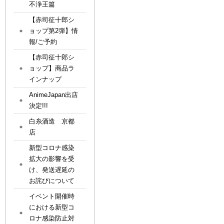
不浄王篇
【赤司征十郎シ
ョップ第2弾】情
報/ご予約
【赤司征十郎シ
ョップ】商品ラ
インナップ
AnimeJapan出店
決定!!!
白糸酒造 京都
店
新型コロナ感染
拡大の影響を受
け、発送遅延の
お詫びについて
イベント開催時
における新型コ
ロナ感染防止対