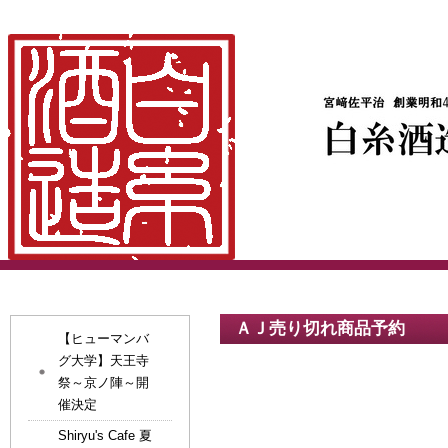
ＡＪ売り切れ商品予約
【ヒューマンバ
グ大学】天王寺
祭～京ノ陣～開
催決定
Shiryu's Cafe 夏