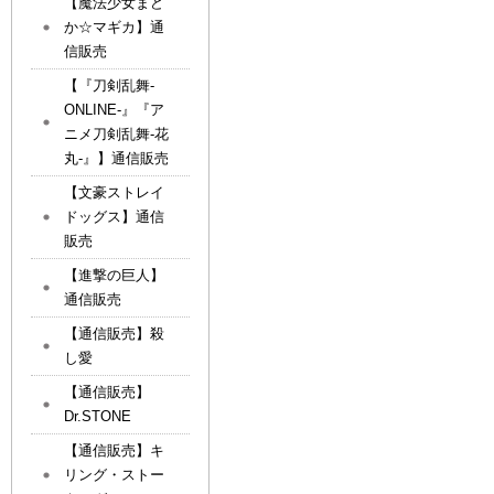
【魔法少女まど
か☆マギカ】通
信販売
【『刀剣乱舞-
ONLINE-』『ア
ニメ刀剣乱舞-花
丸-』】通信販売
【文豪ストレイ
ドッグス】通信
販売
【進撃の巨人】
通信販売
【通信販売】殺
し愛
【通信販売】
Dr.STONE
【通信販売】キ
リング・ストー