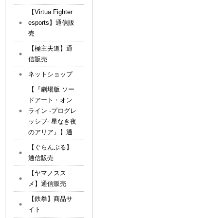
【Virtua Fighter
esports】通信販
売
【極主夫道】通
信販売
ネットショップ
【『劇場版 ソー
ドアート・オン
ライン -プログレ
ッシブ- 星なき夜
のアリア』】通
【ぐらんぶる】
通信販売
【ヤマノスス
メ】通信販売
【鉄拳】商品サ
イト