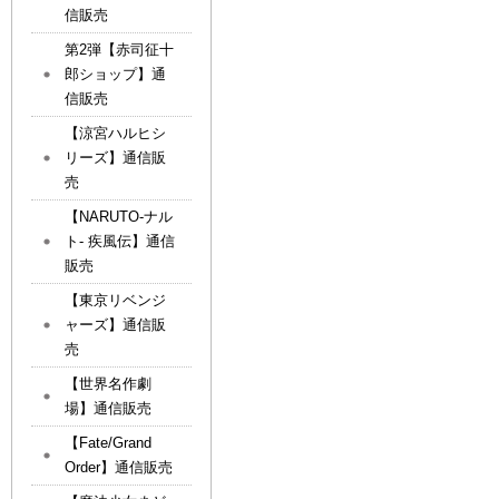
信販売
第2弾【赤司征十
郎ショップ】通
信販売
【涼宮ハルヒシ
リーズ】通信販
売
【NARUTO-ナル
ト- 疾風伝】通信
販売
【東京リベンジ
ャーズ】通信販
売
【世界名作劇
場】通信販売
【Fate/Grand
Order】通信販売