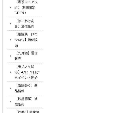
【喫茶マニアッ
ク】 期間限定
OPEN！
【はこわけあ
み】通信販売
【煩悩展 けそ
シロウ】通信販
売
【九月酒】通信
販売
【モノノケ絵
巻】4月１９日か
らイベント開始
【陰陽師０】商
品情報
【鉄拳酒屋】通
信販売
【鉄拳8】鉄拳酒