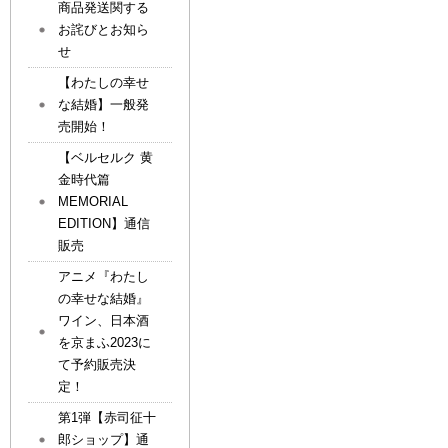
商品発送関する
お詫びとお知ら
せ
【わたしの幸せ
な結婚】一般発
売開始！
【ベルセルク 黄
金時代篇
MEMORIAL
EDITION】通信
販売
アニメ『わたし
の幸せな結婚』
ワイン、日本酒
を京まふ2023に
て予約販売決
定！
第1弾【赤司征十
郎ショップ】通