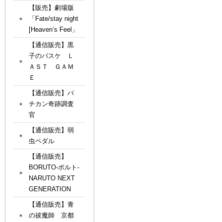
【販売】劇場版
「Fate/stay night
[Heaven’s Feel」
【通信販売】黒
子のバスケ Ｌ
ＡＳＴ ＧＡＭ
Ｅ
【通信販売】バ
チカン奇跡調査
官
【通信販売】弱
虫ペダル
【通信販売】
BORUTO-ボルト-
NARUTO NEXT
GENERATION
【通信販売】青
の祓魔師 京都