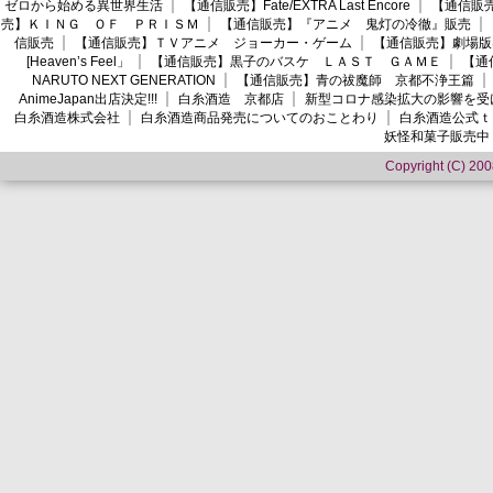
ゼロから始める異世界生活
【通信販売】Fate/EXTRA Last Encore
【通信販売】
売】ＫＩＮＧ ＯＦ ＰＲＩＳＭ
【通信販売】『アニメ 鬼灯の冷徹』販売
信販売
【通信販売】ＴＶアニメ ジョーカー・ゲーム
【通信販売】劇場版
[Heaven’s Feel」
【通信販売】黒子のバスケ ＬＡＳＴ ＧＡＭＥ
【通
NARUTO NEXT GENERATION
【通信販売】青の祓魔師 京都不浄王篇
AnimeJapan出店決定!!!
白糸酒造 京都店
新型コロナ感染拡大の影響を受
白糸酒造株式会社
白糸酒造商品発売についてのおことわり
白糸酒造公式ｔ
妖怪和菓子販売中
Copyright (C) 2008