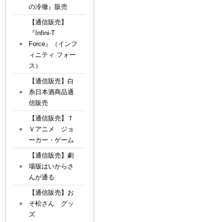
の冷徹』販売
【通信販売】
『Infini-T
Force』（インフ
ィニティ フォー
ス）
【通信販売】白
糸日本酒商品通
信販売
【通信販売】Ｔ
Ｖアニメ ジョ
ーカー・ゲーム
【通信販売】劇
場版はいからさ
んが通る
【通信販売】お
そ松さん グッ
ズ