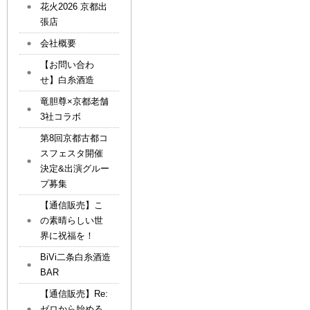
花火2026 京都出
張店
会社概要
【お問い合わ
せ】白糸酒造
竜胆尊×京都老舗
3社コラボ
第8回京都古都コ
スフェスタ開催
決定&出演グルー
プ募集
【通信販売】こ
の素晴らしい世
界に祝福を！
BiVi二条白糸酒造
BAR
【通信販売】Re:
ゼロから始める