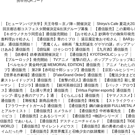
携帯用QRコード
【ヒューマンバグ大学】天王寺祭～京ノ陣～開催決定
Shiryu's Cafe 夏花
回京都古都コスフェスタ開催決定&出演グループ募集
【通信販売】この素晴ら
【キボウノチカラ同窓会】通信販売開始
【おそ松さん】妙満寺での御朱印発売
進料理おそ松さん
【通信販売】青のミブロ
湯豆腐定食おそ松さん
BAR
謎』 通信販売開始！
『悪魔くん』 &映画『鬼太郎誕生 ゲゲゲの謎』ポップアッ
けあみ】通信販売
【煩悩展 けそシロウ】通信販売
【九月酒】通信販売
売
【鉄拳8】鉄拳酒屋開催決定！
【通信販売】KYOTOHOLiCショップ
【ブルーロック】発売開始
TVアニメ「進撃の巨人」ポップアップショップ&
【ベルセルク 黄金時代篇 MEMORIAL EDITION】通信販売
アニメ『わたしの
プ】通信販売
第2弾【赤司征十郎ショップ】通信販売
【涼宮ハルヒシリー
【世界名作劇場】通信販売
【Fate/Grand Order】通信販売
【魔法少女まど
豪ストレイドッグス】通信販売
【進撃の巨人】通信販売
【通信販売】殺し
ーマン
【ゴジラ】通信販売
【銀河英雄伝説】通信販売
【バック・アロウ
ス】通信販売
【お通り男史】通信販売
【Virtua Fighter esports】通信販売
ッシブ- 星なき夜のアリア』】通
【ぐらんぶる】通信販売
【ヤマノススメ】
通信販売
【薄桜鬼】新商品発売！
【通信販売】薄桜鬼
【ストライクウィ
【フラワーナイトガール】通信販売
【通信販売】鋼の錬金術師 FULLMETAL AL
とアルケミスト
【通信販売】エメラルド
【通信販売】中村春菊先生
【通
☆ピコ
【通信販売】とあるシリーズ
【通信販売】<物語>シリーズ
【通信
信販売】であいもん
【通信販売】デスティニーチャイルド
【通信販売】TIGER
WORLD
【通信販売】サイレントメビウス
【通信販売】盾の勇者の成り上が
イムだった件
【通信販売】異世界魔王と召喚少女の奴隷魔術
【通信販売】ら