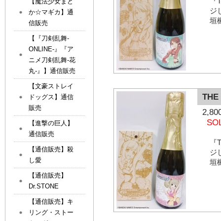
『T
【魔法少女まど
ジ
か☆マギカ】通
垣
信販売
【『刀剣乱舞-
ONLINE-』『ア
ニメ刀剣乱舞-花
丸-』】通信販売
【文豪ストレイ
THE
ドッグス】通信
販売
2,
SO
【進撃の巨人】
通信販売
『T
【通信販売】殺
ジ
し愛
垣
【通信販売】
Dr.STONE
【通信販売】キ
リング・ストー