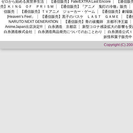
ゼロから始める異世界生活
【通信販売】Fate/EXTRA Last Encore
【通信販売】
売】ＫＩＮＧ ＯＦ ＰＲＩＳＭ
【通信販売】『アニメ 鬼灯の冷徹』販売
信販売
【通信販売】ＴＶアニメ ジョーカー・ゲーム
【通信販売】劇場版
[Heaven’s Feel」
【通信販売】黒子のバスケ ＬＡＳＴ ＧＡＭＥ
【通
NARUTO NEXT GENERATION
【通信販売】青の祓魔師 京都不浄王篇
AnimeJapan出店決定!!!
白糸酒造 京都店
新型コロナ感染拡大の影響を受
白糸酒造株式会社
白糸酒造商品発売についてのおことわり
白糸酒造公式ｔ
妖怪和菓子販売中
Copyright (C) 2008