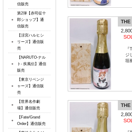
信販売
第2弾【赤司征十
郎ショップ】通
THE
信販売
2,
【涼宮ハルヒシ
SO
リーズ】通信販
売
『T
ジ
【NARUTO-ナル
垣
ト- 疾風伝】通信
販売
【東京リベンジ
ャーズ】通信販
売
【世界名作劇
THE
場】通信販売
2,
【Fate/Grand
SO
Order】通信販売