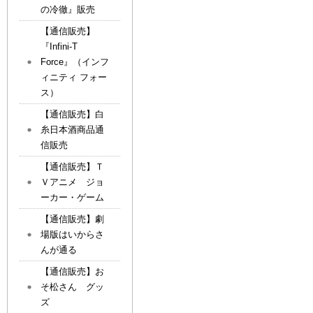
の冷徹』販売
【通信販売】
『Infini-T
Force』（インフ
ィニティ フォー
ス）
【通信販売】白
糸日本酒商品通
信販売
【通信販売】Ｔ
Ｖアニメ ジョ
ーカー・ゲーム
【通信販売】劇
場版はいからさ
んが通る
【通信販売】お
そ松さん グッ
ズ