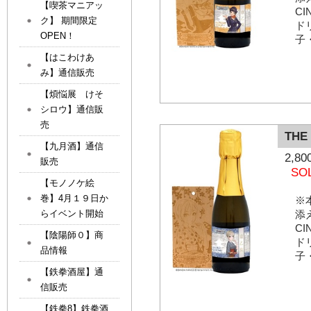
【喫茶マニアッ
C
ク】 期間限定
ド
OPEN！
子
【はこわけあ
み】通信販売
【煩悩展 けそ
シロウ】通信販
売
THE
【九月酒】通信
2,
販売
SO
【モノノケ絵
巻】4月１９日か
※
らイベント開始
添
C
【陰陽師０】商
ド
品情報
子
【鉄拳酒屋】通
信販売
【鉄拳8】鉄拳酒