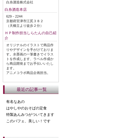
白糸酒造株式会社
白糸酒造本店
629－2244
京都府宮津市江尻３８２
（天橋立より徒歩２分）
ＨＰ制作担当しらたんの自己紹
介
オリジナルのイラストで商品作
りやデザインを手がけておりま
す。水墨画の一筆書きでイラス
トを作成します、ラベル作成か
ら商品開発までお手伝いいたし
ます。
アニメコラボ商品企画担当。
最近の記事一覧
有名なあの
はやしやのおそばの定食
特製あんみつがついてきます
このパフェ、美しい！です