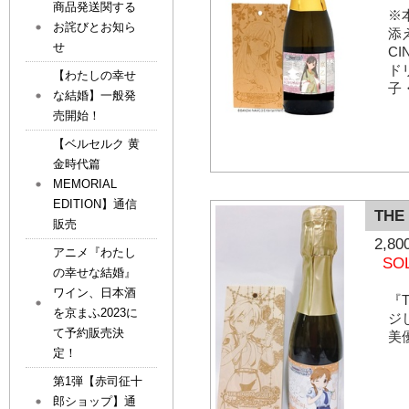
商品発送関する
※
お詫びとお知ら
添
せ
C
ド
【わたしの幸せ
子
な結婚】一般発
売開始！
【ベルセルク 黄
金時代篇
MEMORIAL
EDITION】通信
THE
販売
2,
アニメ『わたし
SO
の幸せな結婚』
ワイン、日本酒
『T
を京まふ2023に
ジ
て予約販売決
美
定！
第1弾【赤司征十
郎ショップ】通