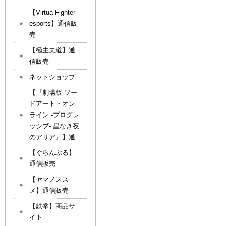
【Virtua Fighter
esports】通信販
売
【極主夫道】通
信販売
ネットショップ
【『劇場版 ソー
ドアート・オン
ライン -プログレ
ッシブ- 星なき夜
のアリア』】通
【ぐらんぶる】
通信販売
【ヤマノスス
メ】通信販売
【鉄拳】商品サ
イト