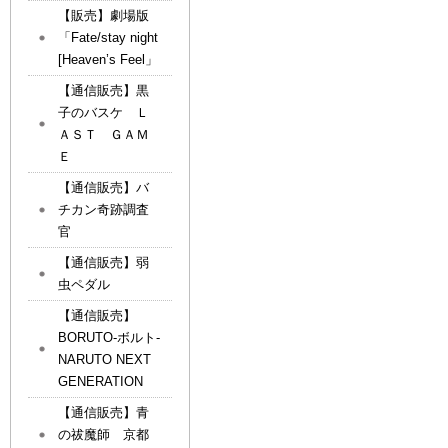
【販売】劇場版
「Fate/stay night
[Heaven’s Feel」
【通信販売】黒
子のバスケ Ｌ
ＡＳＴ ＧＡＭ
Ｅ
【通信販売】バ
チカン奇跡調査
官
【通信販売】弱
虫ペダル
【通信販売】
BORUTO-ボルト-
NARUTO NEXT
GENERATION
【通信販売】青
の祓魔師 京都