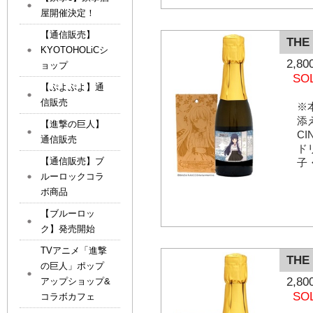
屋開催決定！
【通信販売】
THE
KYOTOHOLiCシ
2,
ョップ
SO
【ぷよぷよ】通
信販売
※
添
【進撃の巨人】
C
通信販売
ド
【通信販売】ブ
子
ルーロックコラ
ボ商品
【ブルーロッ
ク】発売開始
TVアニメ「進撃
THE
の巨人」ポップ
2,
アップショップ&
SO
コラボカフェ