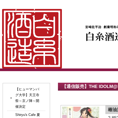
【通信販売】THE IDOLM@ST
【ヒューマンバ
グ大学】天王寺
祭～京ノ陣～開
催決定
椿油
Shiryu's Cafe 夏
2,