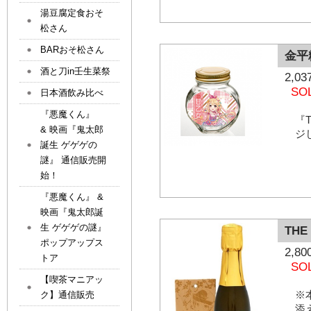
湯豆腐定食おそ
松さん
BARおそ松さん
金平
酒と刀in壬生菜祭
2,
SO
日本酒飲み比べ
『悪魔くん』
『T
& 映画『鬼太郎
ジ
誕生 ゲゲゲの
謎』 通信販売開
始！
『悪魔くん』 &
映画『鬼太郎誕
生 ゲゲゲの謎』
THE
ポップアップス
2,
トア
SO
【喫茶マニアッ
※
ク】通信販売
添