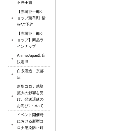
不浄王篇
【赤司征十郎シ
ョップ第2弾】情
報/ご予約
【赤司征十郎シ
ョップ】商品ラ
インナップ
AnimeJapan出店
決定!!!
白糸酒造 京都
店
新型コロナ感染
拡大の影響を受
け、発送遅延の
お詫びについて
イベント開催時
における新型コ
ロナ感染防止対