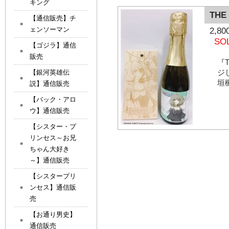
キング
THE
【通信販売】チ
ェンソーマン
2,
SO
【ゴジラ】通信
販売
『T
ジ
【銀河英雄伝
垣
説】通信販売
【バック・アロ
ウ】通信販売
【シスター・プ
リンセス～お兄
ちゃん大好き
～】通信販売
【シスタープリ
ンセス】通信販
売
【お通り男史】
通信販売