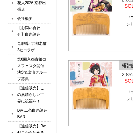
花火2026 京都出
SO
張店
『T
会社概要
ン
【お問い合わ
せ】白糸酒造
竜胆尊×京都老舗
3社コラボ
第8回京都古都コ
椿油
スフェスタ開催
決定&出演グルー
2,
プ募集
SO
【通信販売】こ
『T
の素晴らしい世
ン
界に祝福を！
BiVi二条白糸酒造
BAR
【通信販売】Re:
ゼロから始める