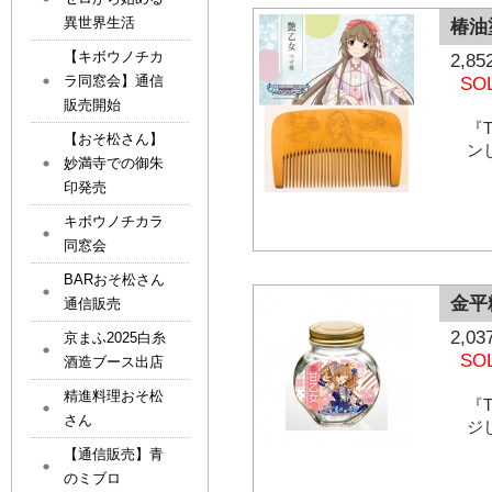
異世界生活
椿油
【キボウノチカ
2,
ラ同窓会】通信
SO
販売開始
『T
【おそ松さん】
ン
妙満寺での御朱
印発売
キボウノチカラ
同窓会
BARおそ松さん
金平
通信販売
2,
京まふ2025白糸
SO
酒造ブース出店
精進料理おそ松
『T
さん
ジ
【通信販売】青
のミブロ