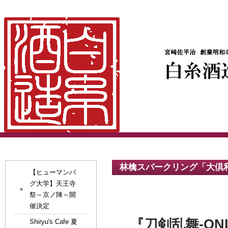
林檎スパークリング「大倶利
【ヒューマンバ
グ大学】天王寺
祭～京ノ陣～開
催決定
『刀剣乱舞-O
Shiryu's Cafe 夏