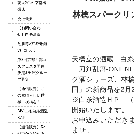
花火2026 京都出
張店
林檎スパークリ
会社概要
【お問い合わ
せ】白糸酒造
竜胆尊×京都老舗
3社コラボ
天橋立の酒蔵、白糸
第8回京都古都コ
スフェスタ開催
「刀剣乱舞-ONL
決定&出演グルー
グ酒シリーズ、林
プ募集
国」の新商品を2月
【通信販売】こ
の素晴らしい世
※白糸酒造ＨＰ （http:
界に祝福を！
開始いたします。
BiVi二条白糸酒造
BAR
お申込みいただき
【通信販売】Re:
ませ。
ゼロから始める