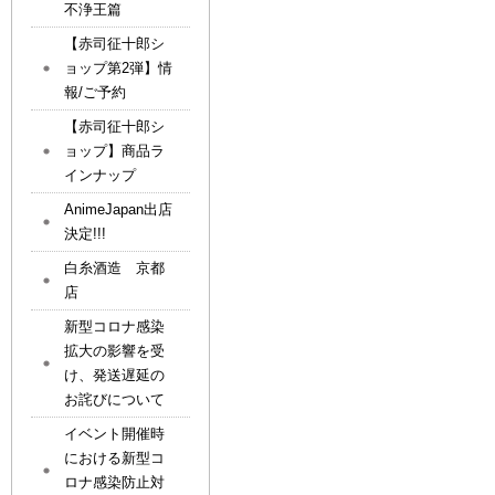
不浄王篇
【赤司征十郎シ
ョップ第2弾】情
報/ご予約
【赤司征十郎シ
ョップ】商品ラ
インナップ
AnimeJapan出店
決定!!!
白糸酒造 京都
店
新型コロナ感染
拡大の影響を受
け、発送遅延の
お詫びについて
イベント開催時
における新型コ
ロナ感染防止対