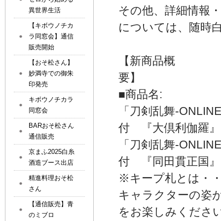
その他、詳細情報・
異世界生活
については、随時白
【キボウノチカ
ラ同窓会】通信
販売開始
【新商品概
【おそ松さん】
妙満寺での御朱
印発売
■商品名:
キボウノチカラ
「刀剣乱舞-ONLI
同窓会
付 『大倶
BARおそ松さん
通信販売
「刀剣乱舞-ONLI
京まふ2025白糸
付 『同田貫正国』
酒造ブース出店
※キープ札とは・
精進料理おそ松
さん
キャラクターの姿
【通信販売】青
をお楽しみくださ
のミブロ