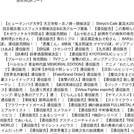
携帯用QRコード
【ヒューマンバグ大学】天王寺祭～京ノ陣～開催決定
Shiryu's Cafe 夏花
回京都古都コスフェスタ開催決定&出演グループ募集
【通信販売】この素晴ら
【キボウノチカラ同窓会】通信販売開始
【おそ松さん】妙満寺での御朱印発売
進料理おそ松さん
【通信販売】青のミブロ
湯豆腐定食おそ松さん
BAR
謎』 通信販売開始！
『悪魔くん』 &映画『鬼太郎誕生 ゲゲゲの謎』ポップアッ
けあみ】通信販売
【煩悩展 けそシロウ】通信販売
【九月酒】通信販売
売
【鉄拳8】鉄拳酒屋開催決定！
【通信販売】KYOTOHOLiCショップ
【ブルーロック】発売開始
TVアニメ「進撃の巨人」ポップアップショップ&
【ベルセルク 黄金時代篇 MEMORIAL EDITION】通信販売
アニメ『わたしの
プ】通信販売
第2弾【赤司征十郎ショップ】通信販売
【涼宮ハルヒシリー
【世界名作劇場】通信販売
【Fate/Grand Order】通信販売
【魔法少女まど
豪ストレイドッグス】通信販売
【進撃の巨人】通信販売
【通信販売】殺し
ーマン
【ゴジラ】通信販売
【銀河英雄伝説】通信販売
【バック・アロウ
ス】通信販売
【お通り男史】通信販売
【Virtua Fighter esports】通信販売
ッシブ- 星なき夜のアリア』】通
【ぐらんぶる】通信販売
【ヤマノススメ】
通信販売
【薄桜鬼】新商品発売！
【通信販売】薄桜鬼
【ストライクウィ
【フラワーナイトガール】通信販売
【通信販売】鋼の錬金術師 FULLMETAL AL
とアルケミスト
【通信販売】エメラルド
【通信販売】中村春菊先生
【通
☆ピコ
【通信販売】とあるシリーズ
【通信販売】<物語>シリーズ
【通信
信販売】であいもん
【通信販売】デスティニーチャイルド
【通信販売】TIGER
WORLD
【通信販売】サイレントメビウス
【通信販売】盾の勇者の成り上が
イムだった件
【通信販売】異世界魔王と召喚少女の奴隷魔術
【通信販売】ら