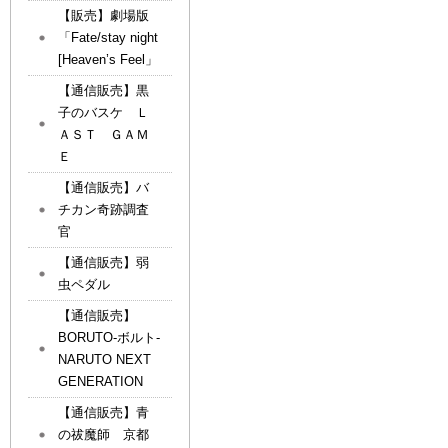
【販売】劇場版
「Fate/stay night
[Heaven’s Feel」
【通信販売】黒
子のバスケ Ｌ
ＡＳＴ ＧＡＭ
Ｅ
【通信販売】バ
チカン奇跡調査
官
【通信販売】弱
虫ペダル
【通信販売】
BORUTO-ボルト-
NARUTO NEXT
GENERATION
【通信販売】青
の祓魔師 京都