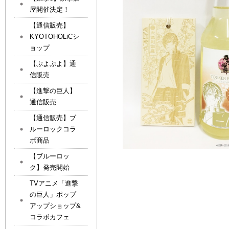
屋開催決定！
【通信販売】
KYOTOHOLiCシ
ョップ
【ぷよぷよ】通
信販売
【進撃の巨人】
通信販売
【通信販売】ブ
ルーロックコラ
ボ商品
【ブルーロッ
ク】発売開始
TVアニメ「進撃
の巨人」ポップ
アップショップ&
コラボカフェ