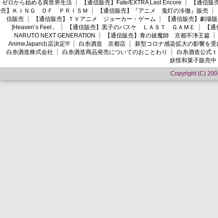
ゼロから始める異世界生活
【通信販売】Fate/EXTRA Last Encore
【通信販売】
売】ＫＩＮＧ ＯＦ ＰＲＩＳＭ
【通信販売】『アニメ 鬼灯の冷徹』販売
信販売
【通信販売】ＴＶアニメ ジョーカー・ゲーム
【通信販売】劇場版
[Heaven’s Feel」
【通信販売】黒子のバスケ ＬＡＳＴ ＧＡＭＥ
【通
NARUTO NEXT GENERATION
【通信販売】青の祓魔師 京都不浄王篇
AnimeJapan出店決定!!!
白糸酒造 京都店
新型コロナ感染拡大の影響を受
白糸酒造株式会社
白糸酒造商品発売についてのおことわり
白糸酒造公式ｔ
妖怪和菓子販売中
Copyright (C) 2008