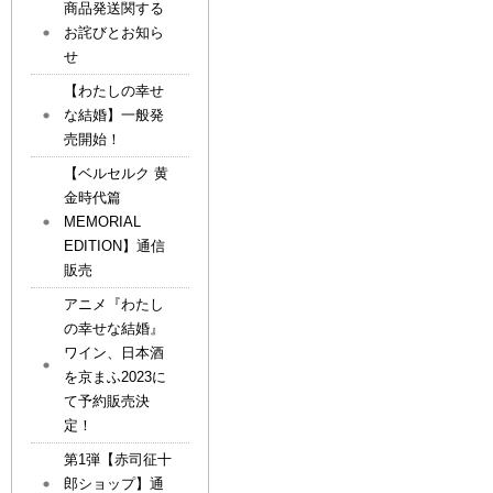
商品発送関する
お詫びとお知ら
せ
【わたしの幸せ
な結婚】一般発
売開始！
【ベルセルク 黄
金時代篇
MEMORIAL
EDITION】通信
販売
アニメ『わたし
の幸せな結婚』
ワイン、日本酒
を京まふ2023に
て予約販売決
定！
第1弾【赤司征十
郎ショップ】通