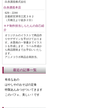
白糸酒造株式会社
白糸酒造本店
629－2244
京都府宮津市江尻３８２
（天橋立より徒歩２分）
ＨＰ制作担当しらたんの自己紹
介
オリジナルのイラストで商品作
りやデザインを手がけておりま
す。水墨画の一筆書きでイラス
トを作成します、ラベル作成か
ら商品開発までお手伝いいたし
ます。
アニメコラボ商品企画担当。
最近の記事一覧
有名なあの
はやしやのおそばの定食
特製あんみつがついてきます
このパフェ、美しい！です