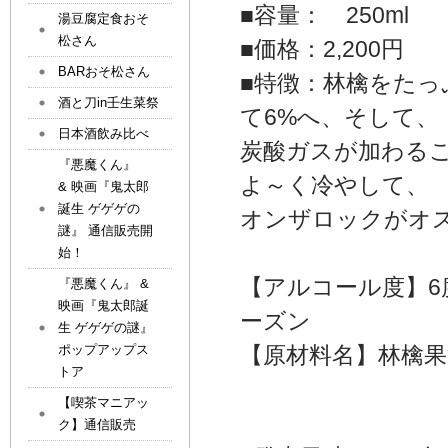
■容量： 250ml
湯豆腐定食おそ
松さん
■価格：2,200円
BARおそ松さん
■特徴：林檎をた
酒と刀in壬生菜祭
て6%へ、そし
日本酒飲み比べ
炭酸ガスが加わる
『悪魔くん』
よ～く冷やして、
& 映画『鬼太郎
誕生 ゲゲゲの
オンザロックがオ
謎』 通信販売開
始！
【アルコール度】6
『悪魔くん』 &
映画『鬼太郎誕
ーズン
生 ゲゲゲの謎』
【原材料名】林檎
ポップアップス
トア
【喫茶マニアッ
ク】通信販売