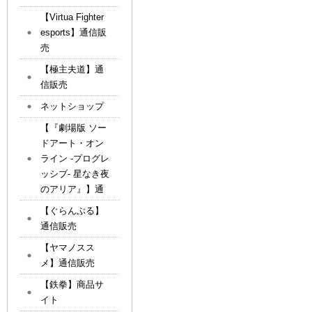
【Virtua Fighter
esports】通信販
売
【極主夫道】通
信販売
ネットショップ
【『劇場版 ソー
ドアート・オン
ライン -プログレ
ッシブ- 星なき夜
のアリア』】通
【ぐらんぶる】
通信販売
【ヤマノスス
メ】通信販売
【鉄拳】商品サ
イト