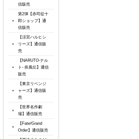
信販売
第2弾【赤司征十
郎ショップ】通
信販売
【涼宮ハルヒシ
リーズ】通信販
売
【NARUTO-ナル
ト- 疾風伝】通信
販売
【東京リベンジ
ャーズ】通信販
売
【世界名作劇
場】通信販売
【Fate/Grand
Order】通信販売