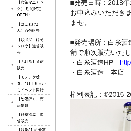
■発売日時：2018年
【喫茶マニアッ
ク】 期間限定
お申込みいただき
OPEN！
ませ。
【はこわけあ
み】通信販売
【煩悩展 けそ
■発売場所：白糸酒
シロウ】通信販
舗で順次販売いた
売
・白糸酒造HP
htt
【九月酒】通信
販売
・白糸酒造 本店 
【モノノケ絵
巻】4月１９日か
らイベント開始
権利表記：©2015-201
【陰陽師０】商
品情報
【鉄拳酒屋】通
信販売
【鉄拳8】鉄拳酒