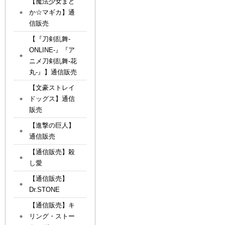
【魔法少女まど
か☆マギカ】通
信販売
【『刀剣乱舞-
ONLINE-』『ア
ニメ刀剣乱舞-花
丸-』】通信販売
【文豪ストレイ
ドッグス】通信
販売
【進撃の巨人】
通信販売
【通信販売】殺
し愛
【通信販売】
Dr.STONE
【通信販売】キ
リング・ストー