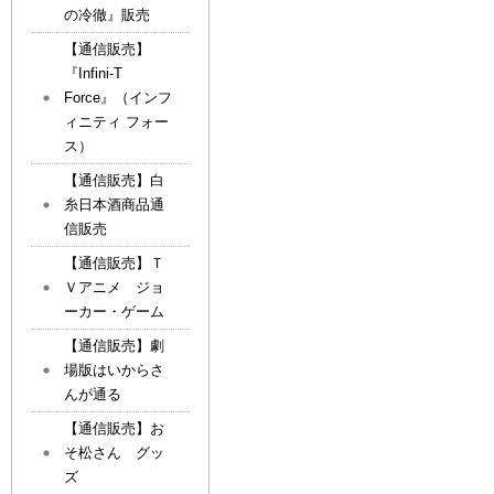
の冷徹』販売
【通信販売】
『Infini-T
Force』（インフ
ィニティ フォー
ス）
【通信販売】白
糸日本酒商品通
信販売
【通信販売】Ｔ
Ｖアニメ ジョ
ーカー・ゲーム
【通信販売】劇
場版はいからさ
んが通る
【通信販売】お
そ松さん グッ
ズ