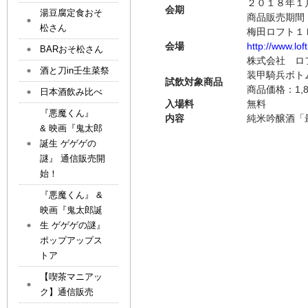
２０１８年１
会期
湯豆腐定食おそ
商品販売期間：2
松さん
梅田ロフト１
会場
http://www.lof
BARおそ松さん
株式会社 ロフ
酒と刀in壬生菜祭
装甲騎兵ボト
試飲対象商品
商品価格：1,
日本酒飲み比べ
入場料
無料
『悪魔くん』
内容
純米吟醸酒「
& 映画『鬼太郎
誕生 ゲゲゲの
謎』 通信販売開
始！
『悪魔くん』 &
映画『鬼太郎誕
生 ゲゲゲの謎』
ポップアップス
トア
【喫茶マニアッ
ク】通信販売