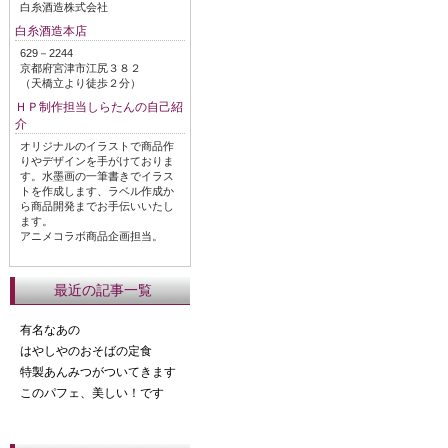
白糸酒造株式会社
白糸酒造本店
629－2244
京都府宮津市江尻３８２
（天橋立より徒歩２分）
ＨＰ制作担当しらたんの自己紹
介
オリジナルのイラストで商品作
りやデザインを手がけておりま
す。水墨画の一筆書きでイラス
トを作成します、ラベル作成か
ら商品開発までお手伝いいたし
ます。
アニメコラボ商品企画担当。
最近の記事一覧
有名なあの
はやしやのおそばの定食
特製あんみつがついてきます
このパフェ、美しい！です