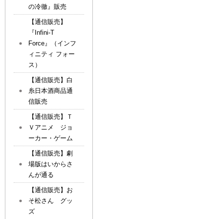
の冷徹』販売
【通信販売】
『Infini-T
Force』（インフ
ィニティ フォー
ス）
【通信販売】白
糸日本酒商品通
信販売
【通信販売】Ｔ
Ｖアニメ ジョ
ーカー・ゲーム
【通信販売】劇
場版はいからさ
んが通る
【通信販売】お
そ松さん グッ
ズ