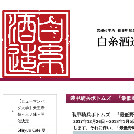
装甲騎兵ボトムズ 『最低
【ヒューマンバ
グ大学】天王寺
祭～京ノ陣～開
装甲騎兵ボトムズ 『最低野
催決定
2017
年
12
月
26
日～
2018
年
1
月
5
します。それに伴い、「最低野
Shiryu's Cafe 夏