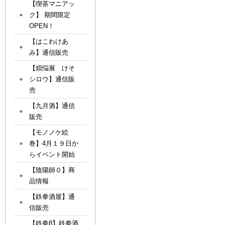
【喫茶マニアッ
ク】 期間限定
OPEN！
【はこわけあ
み】通信販売
【煩悩展 けそ
シロウ】通信販
売
【九月酒】通信
販売
【モノノケ絵
巻】4月１９日か
らイベント開始
【陰陽師０】商
品情報
【鉄拳酒屋】通
信販売
【鉄拳8】鉄拳酒