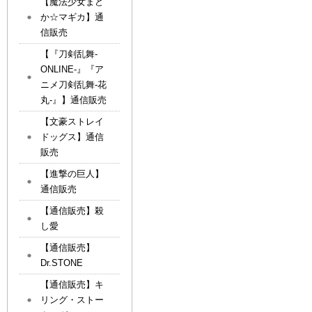
【魔法少女まど
か☆マギカ】通
信販売
【『刀剣乱舞-
ONLINE-』『ア
ニメ刀剣乱舞-花
丸-』】通信販売
【文豪ストレイ
ドッグス】通信
販売
【進撃の巨人】
通信販売
【通信販売】殺
し愛
【通信販売】
Dr.STONE
【通信販売】キ
リング・ストー