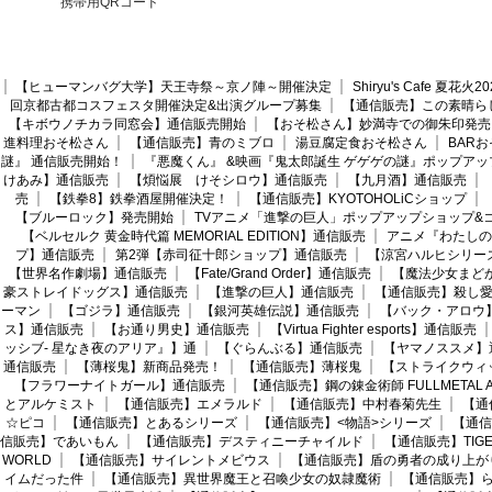
携帯用QRコード
【ヒューマンバグ大学】天王寺祭～京ノ陣～開催決定
Shiryu's Cafe 夏花
回京都古都コスフェスタ開催決定&出演グループ募集
【通信販売】この素晴ら
【キボウノチカラ同窓会】通信販売開始
【おそ松さん】妙満寺での御朱印発売
進料理おそ松さん
【通信販売】青のミブロ
湯豆腐定食おそ松さん
BAR
謎』 通信販売開始！
『悪魔くん』 &映画『鬼太郎誕生 ゲゲゲの謎』ポップアッ
けあみ】通信販売
【煩悩展 けそシロウ】通信販売
【九月酒】通信販売
売
【鉄拳8】鉄拳酒屋開催決定！
【通信販売】KYOTOHOLiCショップ
【ブルーロック】発売開始
TVアニメ「進撃の巨人」ポップアップショップ&
【ベルセルク 黄金時代篇 MEMORIAL EDITION】通信販売
アニメ『わたしの
プ】通信販売
第2弾【赤司征十郎ショップ】通信販売
【涼宮ハルヒシリー
【世界名作劇場】通信販売
【Fate/Grand Order】通信販売
【魔法少女まど
豪ストレイドッグス】通信販売
【進撃の巨人】通信販売
【通信販売】殺し
ーマン
【ゴジラ】通信販売
【銀河英雄伝説】通信販売
【バック・アロウ
ス】通信販売
【お通り男史】通信販売
【Virtua Fighter esports】通信販売
ッシブ- 星なき夜のアリア』】通
【ぐらんぶる】通信販売
【ヤマノススメ】
通信販売
【薄桜鬼】新商品発売！
【通信販売】薄桜鬼
【ストライクウィ
【フラワーナイトガール】通信販売
【通信販売】鋼の錬金術師 FULLMETAL AL
とアルケミスト
【通信販売】エメラルド
【通信販売】中村春菊先生
【通
☆ピコ
【通信販売】とあるシリーズ
【通信販売】<物語>シリーズ
【通信
信販売】であいもん
【通信販売】デスティニーチャイルド
【通信販売】TIGER
WORLD
【通信販売】サイレントメビウス
【通信販売】盾の勇者の成り上が
イムだった件
【通信販売】異世界魔王と召喚少女の奴隷魔術
【通信販売】ら