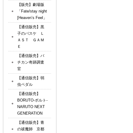
【販売】劇場版
「Fate/stay night
[Heaven’s Feel」
【通信販売】黒
子のバスケ Ｌ
ＡＳＴ ＧＡＭ
Ｅ
【通信販売】バ
チカン奇跡調査
官
【通信販売】弱
虫ペダル
【通信販売】
BORUTO-ボルト-
NARUTO NEXT
GENERATION
【通信販売】青
の祓魔師 京都