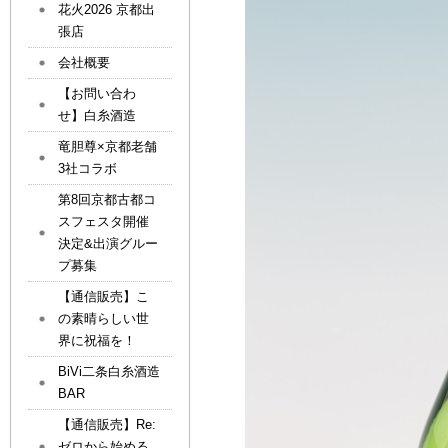
花火2026 京都出
張店
会社概要
【お問い合わ
せ】白糸酒造
竜胆尊×京都老舗
3社コラボ
第8回京都古都コ
スフェスタ開催
決定&出演グルー
プ募集
【通信販売】こ
の素晴らしい世
界に祝福を！
BiVi二条白糸酒造
BAR
【通信販売】Re:
ゼロから始める