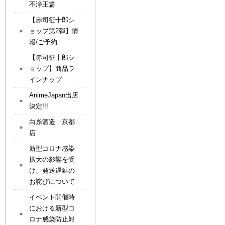
不浄王篇
【赤司征十郎シ
ョップ第2弾】情
報/ご予約
【赤司征十郎シ
ョップ】商品ラ
インナップ
AnimeJapan出店
決定!!!
白糸酒造 京都
店
新型コロナ感染
拡大の影響を受
け、発送遅延の
お詫びについて
イベント開催時
における新型コ
ロナ感染防止対