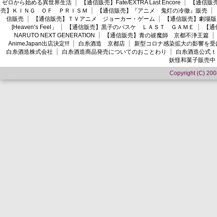
ゼロから始める異世界生活
【通信販売】Fate/EXTRA Last Encore
【通信販売】
売】ＫＩＮＧ ＯＦ ＰＲＩＳＭ
【通信販売】『アニメ 鬼灯の冷徹』販売
信販売
【通信販売】ＴＶアニメ ジョーカー・ゲーム
【通信販売】劇場版
[Heaven’s Feel」
【通信販売】黒子のバスケ ＬＡＳＴ ＧＡＭＥ
【通
NARUTO NEXT GENERATION
【通信販売】青の祓魔師 京都不浄王篇
AnimeJapan出店決定!!!
白糸酒造 京都店
新型コロナ感染拡大の影響を受
白糸酒造株式会社
白糸酒造商品発売についてのおことわり
白糸酒造公式ｔ
妖怪和菓子販売中
Copyright (C) 2008