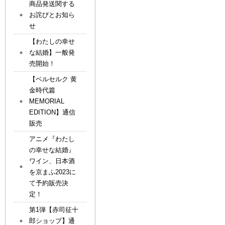
商品発送関する
お詫びとお知ら
せ
【わたしの幸せ
な結婚】一般発
売開始！
【ベルセルク 黄
金時代篇
MEMORIAL
EDITION】通信
販売
アニメ『わたし
の幸せな結婚』
ワイン、日本酒
を京まふ2023に
て予約販売決
定！
第1弾【赤司征十
郎ショップ】通