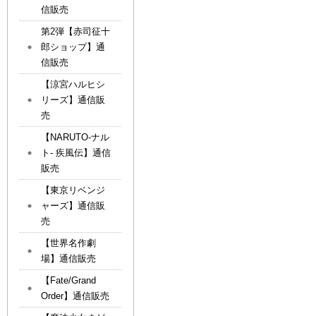
信販売
第2弾【赤司征十
郎ショップ】通
信販売
【涼宮ハルヒシ
リーズ】通信販
売
【NARUTO-ナル
ト- 疾風伝】通信
販売
【東京リベンジ
ャーズ】通信販
売
【世界名作劇
場】通信販売
【Fate/Grand
Order】通信販売