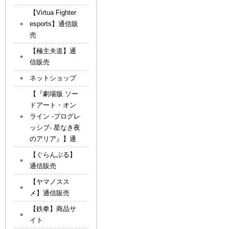
【Virtua Fighter
esports】通信販
売
【極主夫道】通
信販売
ネットショップ
【『劇場版 ソー
ドアート・オン
ライン -プログレ
ッシブ- 星なき夜
のアリア』】通
【ぐらんぶる】
通信販売
【ヤマノスス
メ】通信販売
【鉄拳】商品サ
イト