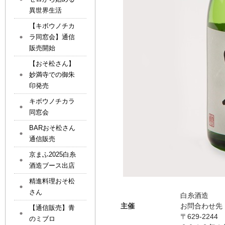
異世界生活
【キボウノチカ
ラ同窓会】通信
販売開始
【おそ松さん】
妙満寺での御朱
印発売
キボウノチカラ
同窓会
BARおそ松さん
通信販売
京まふ2025白糸
酒造ブース出店
精進料理おそ松
さん
白糸酒造
主催
お問合わせ先：
【通信販売】青
〒629-224
のミブロ